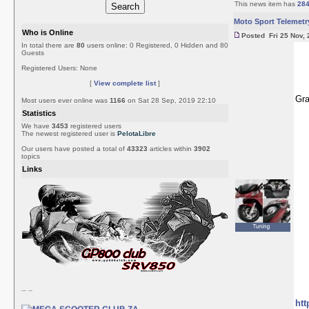
This news item has
28
Moto Sport Telemetr
Who is Online
Posted Fri 25 Nov, 
In total there are
80
users online: 0 Registered, 0 Hidden and 80
Guests
Registered Users: None
[
View complete list
]
Gra
Most users ever online was
1166
on Sat 28 Sep, 2019 22:10
Statistics
We have
3453
registered users
The newest registered user is
PelotaLibre
Our users have posted a total of
43323
articles within
3902
topics
Links
htt