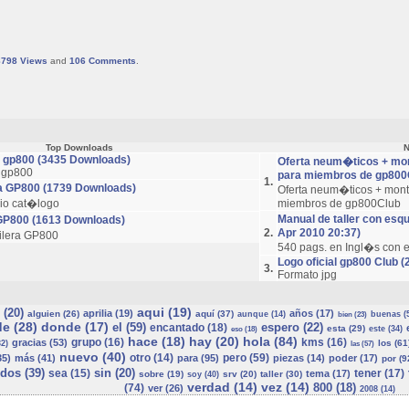
8798
Views
and
106
Comments
.
Top Downloads
N
r gp800 (3435 Downloads)
Oferta neum�ticos + mon
r gp800
para miembros de gp800C
1.
a GP800 (1739 Downloads)
Oferta neum�ticos + mont
ario cat�logo
miembros de gp800Club
Manual de taller con esq
GP800 (1613 Downloads)
2.
Apr 2010 20:37)
ilera GP800
540 pags. en Ingl�s con 
Logo oficial gp800 Club (
3.
Formato jpg
aqui (19)
 (20)
aprilia (19)
años (17)
alguien (26)
aquí (37)
aunque (14)
buenas (
bien (23)
e (28)
donde (17)
el (59)
espero (22)
encantado (18)
esta (29)
este (34)
eso (18)
hace (18)
hay (20)
hola (84)
grupo (16)
kms (16)
gracias (53)
los (61
2)
las (57)
nuevo (40)
otro (14)
pero (59)
5)
más (41)
para (95)
piezas (14)
poder (17)
por (9
dos (39)
sin (20)
sea (15)
tener (17)
tema (17)
sobre (19)
srv (20)
taller (30)
soy (40)
verdad (14)
vez (14)
800 (18)
(74)
ver (26)
2008 (14)