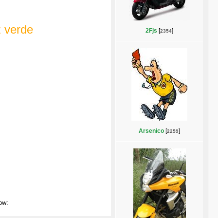
z verde
2Fjs
[
]
2354
Arsenico
[
]
2259
ow: