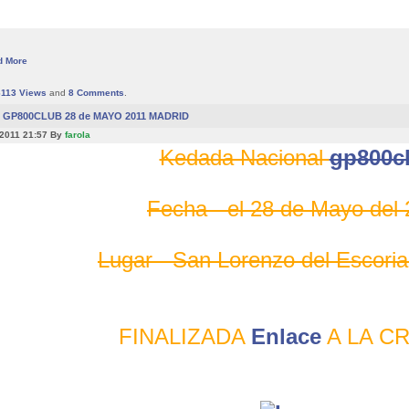
d More
6113
Views
and
8
Comments
.
GP800CLUB 28 de MAYO 2011 MADRID
 2011 21:57 By
farola
Kedada Nacional
gp800c
Fecha - el 28 de Mayo del
Lugar - San Lorenzo del Escoria
FINALIZADA
Enlace
A LA C