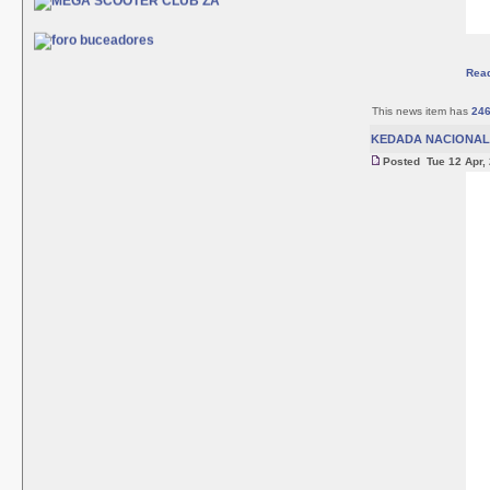
Rea
This news item has
24
KEDADA NACIONAL 
Posted Tue 12 Apr,