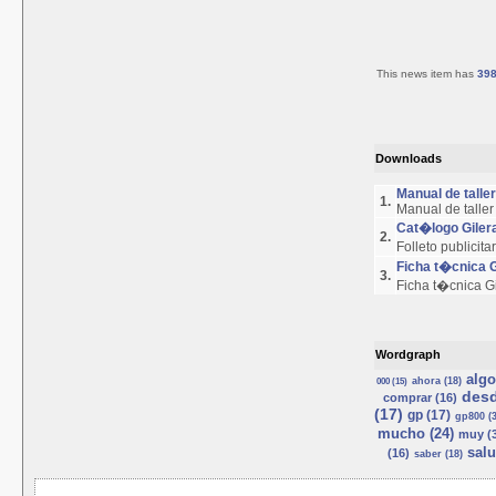
This news item has
39
Downloads
Manual de talle
1.
Manual de talle
Cat�logo Giler
2.
Folleto publicit
Ficha t�cnica 
3.
Ficha t�cnica G
Wordgraph
algo
ahora (18)
000 (15)
desd
comprar (16)
(17)
gp (17)
gp800 (3
mucho (24)
muy (3
salu
(16)
saber (18)