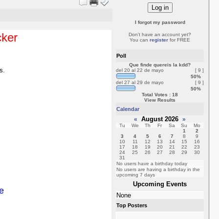
I forgot my password
cker
Don't have an account yet?
You can
register
for FREE
Poll
Que finde quereis la kdd?
s.
del 20 al 22 de mayo
[ 9 ]
50%
del 27 al 29 de mayo
[ 9 ]
50%
Total Votes : 18
View Results
Calendar
August 2026
«
»
Tu
We
Th
Fr
Sa
Su
Mo
1
2
3
4
5
6
7
8
9
10
11
12
13
14
15
16
17
18
19
20
21
22
23
24
25
26
27
28
29
30
31
No users have a birthday today
No users are having a birthday in the
upcoming 7 days
Upcoming Events
e
None
Top Posters