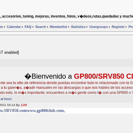
, accesorios, tuning, mejoras, inventos, fotos, v�deos,rutas,quedadas y much
um
•
Calendar
•
FAQ
•
Search
•
Memberlist
•
Statistics
•
Usergroups
•
Register
•
Pro
ST enabled]
�Bienvenido a
GP800/SRV850 C
e sea tu sitio de referencia donde puedas encontrar todo lo relacionado con la G
s a tu galer�a, a�adir manuales en las descargas o que nos hables de los accesor
do esto, lo m�s importante; encuentres a m�s gente como t� con una GP800 o 
al foro!
 2011 04:14 By
2JM
w.SRV850.com
www.gp800club.com,