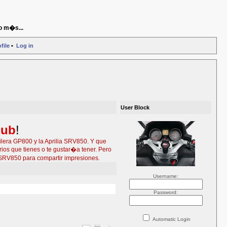
o m�s...
file
•
Log in
User Block
lub
!
ilera GP800 y la Aprilia SRV850. Y que
ios que tienes o te gustar�a tener. Pero
SRV850 para compartir impresiones.
Username:
Password:
Automatic Login