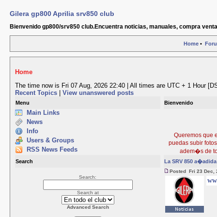
Gilera gp800 Aprilia srv850 club
Bienvenido gp800/srv850 club.Encuentra noticias, manuales, compra venta
Home
•
For
Home
The time now is Fri 07 Aug, 2026 22:40 | All times are UTC + 1 Hour [D
Recent Topics
|
View unanswered posts
Menu
Bienvenido
Main Links
News
Info
Queremos que est
Users & Groups
puedas subir foto
RSS News Feeds
adem�s de to
Search
La SRV 850 a�adida 
Posted Fri 23 Dec,
Search:
ww
Search at
Advanced Search