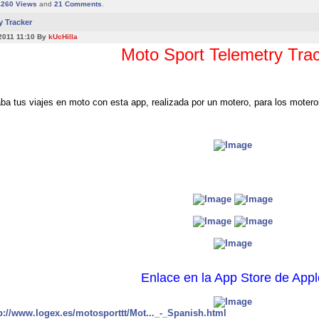
4260
Views
and
21
Comments
.
y Tracker
2011 11:10 By
kUcHilla
Moto Sport Telemetry Tra
ba tus viajes en moto con esta app, realizada por un motero, para los motero
Enlace en la App Store de Appl
p://www.logex.es/motosporttt/Mot..._-_Spanish.html