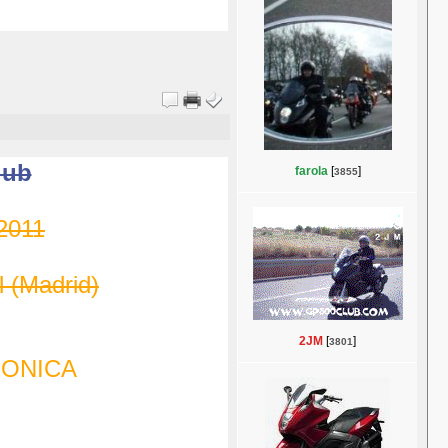
lub
farola
[
]
3855
 2011
l (Madrid)
2JM
[
]
3801
RONICA