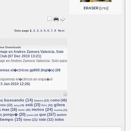
ERASER
[
]
1751
Goto page
1
,
2
,
3
,
4
,
5
,
6
,
7
,
8
Next
ew Downloads
taje en Andres Zamora Valencia. Solo
lub (07 Dec 2010 13:21)
aje en Andres Zamora Valencia. Solo para
uemas el�ctricos gp800 (Ingl�s) (08
esquemas el�ctricos en espa�ol
23 Jan 2010 12:26)
buscando (14)
como (48)
busco (15)
54)
gilera
está (15)
esto (22)
foro (42)
estoy (33)
motos (24)
mas (16)
)
moto (40)
muchas (21)
porqu� (20)
que (167)
quiero
2)
precio (14)
tiempo (15)
todo (32)
todos
tiene (21)