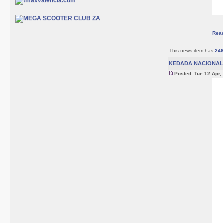
Rea
This news item has
24
KEDADA NACIONAL 
Posted Tue 12 Apr,