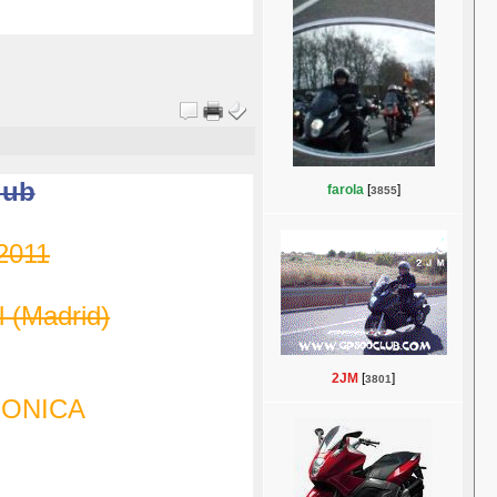
lub
farola
[
]
3855
 2011
l (Madrid)
2JM
[
]
3801
RONICA