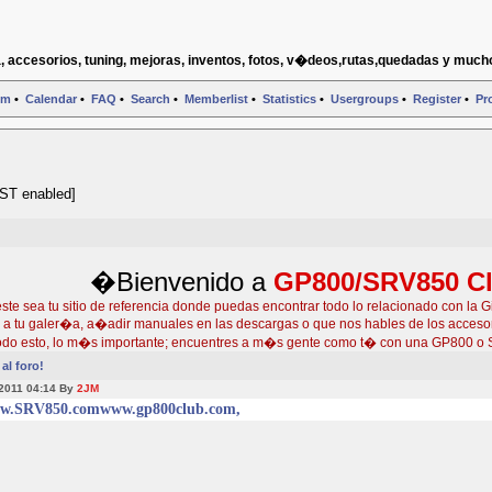
, accesorios, tuning, mejoras, inventos, fotos, v�deos,rutas,quedadas y much
um
•
Calendar
•
FAQ
•
Search
•
Memberlist
•
Statistics
•
Usergroups
•
Register
•
Pro
DST enabled]
�Bienvenido a
GP800/SRV850 C
e sea tu sitio de referencia donde puedas encontrar todo lo relacionado con la G
s a tu galer�a, a�adir manuales en las descargas o que nos hables de los accesor
do esto, lo m�s importante; encuentres a m�s gente como t� con una GP800 o 
al foro!
 2011 04:14 By
2JM
w.SRV850.com
www.gp800club.com,