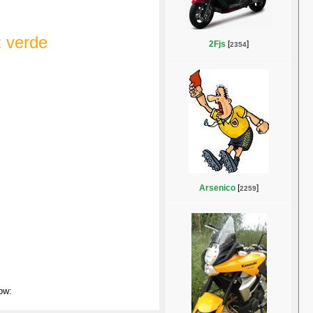
z verde
2Fjs
[
]
2354
Arsenico
[
]
2259
ow: