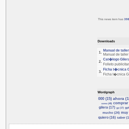
This news item has
39
Downloads
Manual de talle
1.
Manual de talle
Cat�logo Giler
2.
Folleto publicit
Ficha t�cnica 
3.
Ficha t�cnica G
Wordgraph
ahora (1
000 (15)
comprar 
como (48)
gilera (17)
gp
gp (17)
muy 
mucho (24)
quiero (16)
saber (1