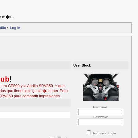
o m�s...
file
•
Log in
User Block
lub
!
ilera GP800 y la Aprilia SRV850. Y que
ios que tienes o te gustar�a tener. Pero
SRV850 para compartir impresiones.
Username:
Password:
Automatic Login