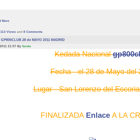
d More
6113
Views
and
8
Comments
.
GP800CLUB 28 de MAYO 2011 MADRID
 2011 21:57 By
farola
Kedada Nacional
gp800c
Fecha - el 28 de Mayo del
Lugar - San Lorenzo del Escoria
FINALIZADA
Enlace
A LA C