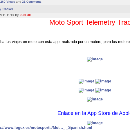
4260
Views
and
21
Comments
.
y Tracker
2011 11:10 By
kUcHilla
Moto Sport Telemetry Tra
ba tus viajes en moto con esta app, realizada por un motero, para los motero
Enlace en la App Store de Appl
p://www.logex.es/motosporttt/Mot..._-_Spanish.html