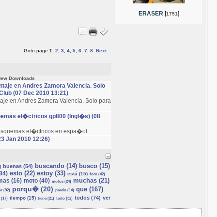
ERASER
[
]
1751
Goto page
1
,
2
,
3
,
4
,
5
,
6
,
7
,
8
Next
ew Downloads
taje en Andres Zamora Valencia. Solo
lub (07 Dec 2010 13:21)
aje en Andres Zamora Valencia. Solo para
uemas el�ctricos gp800 (Ingl�s) (08
esquemas el�ctricos en espa�ol
23 Jan 2010 12:26)
buscando (14)
busco (15)
buenas (54)
)
esto (22)
estoy (33)
34)
está (15)
foro (42)
muchas (21)
mas (16)
moto (40)
motos (24)
porqu� (20)
que (167)
r (92)
precio (14)
todos (74)
ver
tiempo (15)
 (17)
tiene (21)
todo (32)