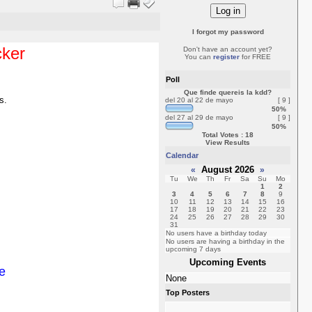
I forgot my password
cker
Don't have an account yet?
You can
register
for FREE
Poll
Que finde quereis la kdd?
s.
del 20 al 22 de mayo
[ 9 ]
50%
del 27 al 29 de mayo
[ 9 ]
50%
Total Votes : 18
View Results
Calendar
August 2026
«
»
Tu
We
Th
Fr
Sa
Su
Mo
1
2
3
4
5
6
7
8
9
10
11
12
13
14
15
16
17
18
19
20
21
22
23
24
25
26
27
28
29
30
31
No users have a birthday today
No users are having a birthday in the
upcoming 7 days
Upcoming Events
e
None
Top Posters