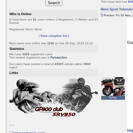
This news item has
28
Moto Sport Telemetr
Who is Online
Posted Fri 25 Nov, 
In total there are
91
users online: 0 Registered, 0 Hidden and 91
Guests
Registered Users: None
[
View complete list
]
Gra
Most users ever online was
1166
on Sat 28 Sep, 2019 22:10
Statistics
We have
3453
registered users
The newest registered user is
PelotaLibre
Our users have posted a total of
43323
articles within
3902
topics
Links
htt