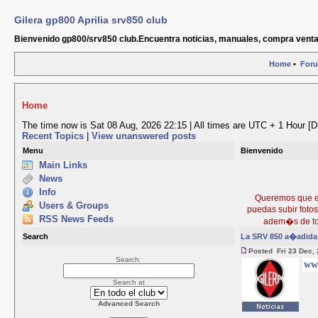
Gilera gp800 Aprilia srv850 club
Bienvenido gp800/srv850 club.Encuentra noticias, manuales, compra venta
Home
•
For
Home
The time now is Sat 08 Aug, 2026 22:15 | All times are UTC + 1 Hour [
Recent Topics
|
View unanswered posts
Menu
Bienvenido
Main Links
News
Info
Queremos que est
Users & Groups
puedas subir foto
RSS News Feeds
adem�s de to
Search
La SRV 850 a�adida 
Posted Fri 23 Dec,
Search:
ww
Search at
Advanced Search