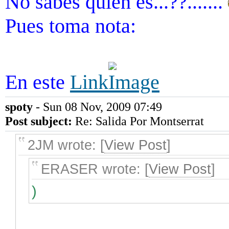
No sabes quien es...??.......
Pues toma nota:
En este
Link
spoty
- Sun 08 Nov, 2009 07:49
Post subject:
Re: Salida Por Montserrat
2JM wrote: [
View Post
]
ERASER wrote: [
View Post
]
)