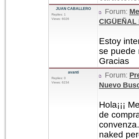
JUAN CABALLERO
Forum:
Me
Replies: 1
Views: 6026
CIGÜEÑAL 
Estoy inte
se puede m
Gracias
avanti
Forum:
Pr
Replies: 0
Views: 6234
Nuevo Busc
Hola¡¡¡ M
de compr
convenza.
naked per