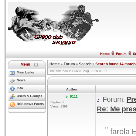
Home
Forum
S
Home
»
Forum
»
Search
»
Search found 14 match
Menu
The time now is Sun 09 Aug, 2026 08:22
Main Links
News
Info
Author
Users & Groups
e_9111
Forum:
Pr
Replies: 2
RSS News Feeds
Views: 1398
Re: Me pres
farola 