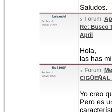
Saludos.
Luisantiel
Forum:
Ap
Replies: 6
Views: 24454
Re: Busco 
April
Hola,
las has mi
Rs 839GP
Forum:
Me
Replies: 1
Views: 6026
CIGÜEÑAL 
Yo creo q
Pero es un
caracterí