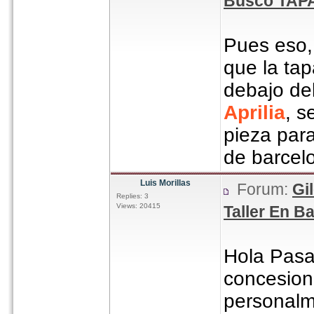
Busco TAPA
Pues eso, 
que la tap
debajo de
Aprilia
, s
pieza par
de barcel
Luis Morillas
Forum:
Gi
Replies: 3
Views: 20415
Taller En B
Hola Pasa
concesio
personalm