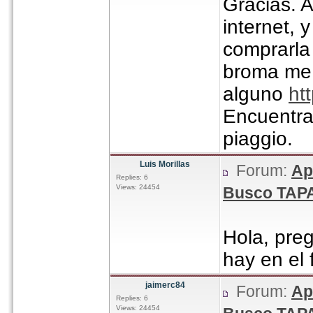
Gracias. A
internet, 
comprarla
broma me s
alguno
ht
Encuentra
piaggio.
Luis Morillas
Forum:
Ap
Replies: 6
Views: 24454
Busco TAPA
Hola, pre
hay en el 
jaimerc84
Forum:
Ap
Replies: 6
Views: 24454