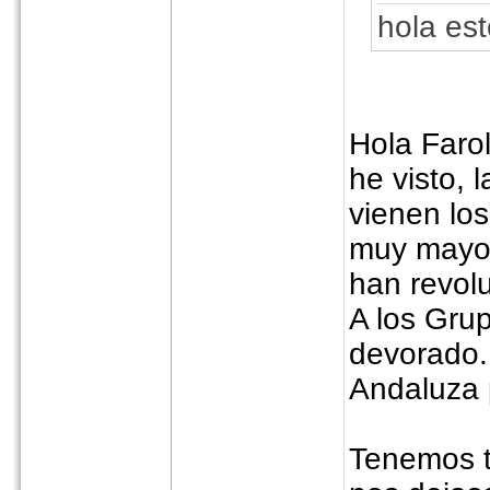
hola es
Hola Farol
he visto, 
vienen los
muy mayor
han revol
A los Gru
devorado.
Andaluza 
Tenemos t