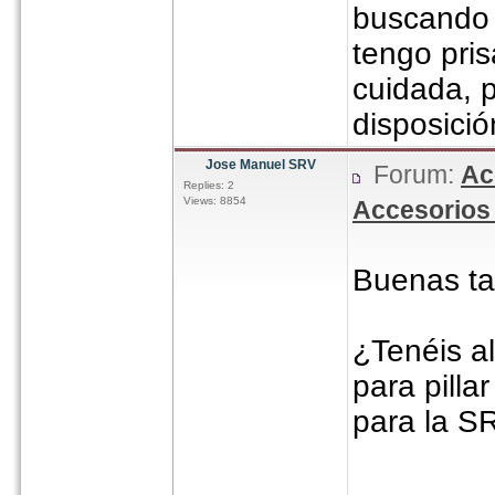
buscando 
tengo pris
cuidada, p
disposició
Jose Manuel SRV
Forum:
Ac
Replies: 2
Views: 8854
Accesorios 
Buenas ta
¿Tenéis a
para pilla
para la S