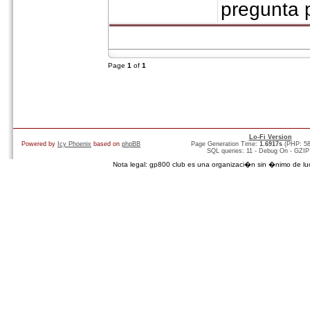
pregunta 
Page
1
of
1
Lo-Fi Version
Powered by
Icy Phoenix
based on
phpBB
Page Generation Time:
1.6917s
(PHP: 5
SQL queries: 11 - Debug On - GZIP
Nota legal: gp800 club es una organizaci�n sin �nimo de lucro