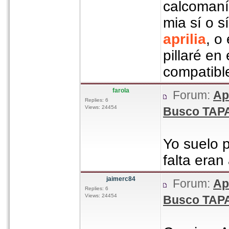
calcomaní
mia sí o s
aprilia
, o
pillaré e
compatibl
farola
Forum:
Ap
Replies: 6
Views: 24454
Busco TAPA
Yo suelo 
falta era
jaimerc84
Forum:
Ap
Replies: 6
Views: 24454
Busco TAPA