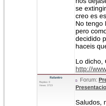
nos deja
se exting
creo es 
No tengo M
pero como
decidido 
haceis qu
Lo dicho,
http://ww
Rafanitro
Forum:
Pr
Replies: 0
Views: 3723
Presentaci
Saludos, 