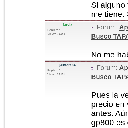
Si alguno
me tiene.
farola
Forum:
Ap
Replies: 6
Views: 24454
Busco TAPA
No me hab
jaimerc84
Forum:
Ap
Replies: 6
Views: 24454
Busco TAPA
Pues la v
precio en 
antes. Aún
gp800 es c