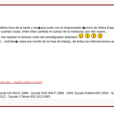
 �ltima hora de la tarde y ma�ana junto con el responsable t�cnico de Gilera Es
uantas cosas, entre ellas cambiar el cuerpo de la mariposa, por otro nuevo...
, me reparan el famoso ruido del amortiguador delantero
... solicitar� copia por escrito de la hoja de trabajo, de todas las intervenciones 
sale bien... igual la culpa es tuya!!!
 Suzuki GS 450 E 1988 - Suzuki GSX 600 F 1989 - 1991 Suzuki DJebel 650 2003 - 
2012 - Suzuki V Strom 650 2013 ABS