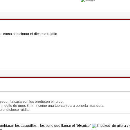
s como solucionar el dichoso ruidito.
segun la casa son los producen el ruido.
al muelle de unos 8 mm.( como una tuerca ) para ponerla mas dura.
el dichoso ruidito.
iaran los casquillos... les tiene que llamar el "t�cnico"
de gilera y 