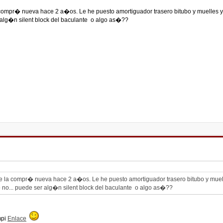
ompr� nueva hace 2 a�os. Le he puesto amortiguador trasero bitubo y muelles y 
r alg�n silent block del baculante o algo as�??
la compr� nueva hace 2 a�os. Le he puesto amortiguador trasero bitubo y muell
ro no... puede ser alg�n silent block del baculante o algo as�??
mpi
Enlace