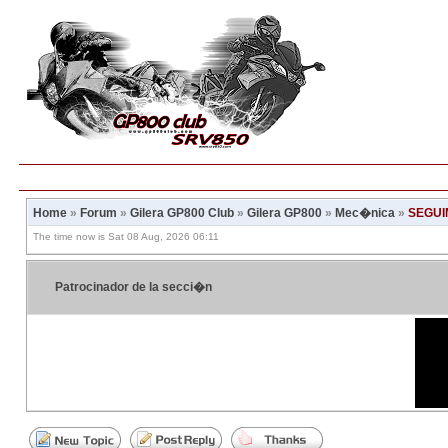
Home
»
Forum
»
Gilera GP800 Club
»
Gilera GP800
»
Mec�nica
»
SEGUI
The time now is Sat 08 Aug, 2026 06:11
Patrocinador de la secci�n