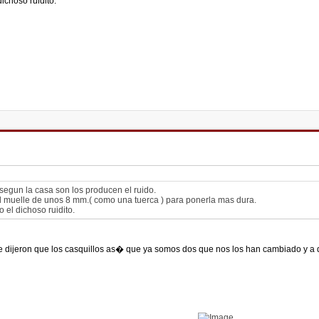
ichoso ruidito.
segun la casa son los producen el ruido.
al muelle de unos 8 mm.( como una tuerca ) para ponerla mas dura.
el dichoso ruidito.
e dijeron que los casquillos as� que ya somos dos que nos los han cambiado y a