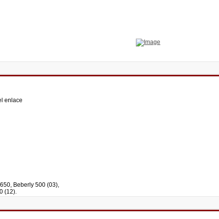
l enlace
650, Beberly 500 (03),
0 (12).