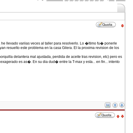
e llevado variias veces al taller para resolverlo. Lo �ltimo fu� ponerle
 resuelto este problema en la casa Gilera. El la proxima revision de los
orquilla delantera mal ajustada, perdida de aceite tras revision, etc) pero es
agerado es as�. En su dia dud� entre la T-max y esta... en fin... intento