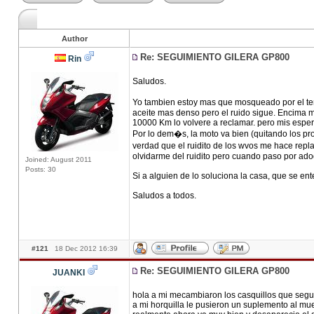
Author
Re: SEGUIMIENTO GILERA GP800
Rin
Saludos.
Yo tambien estoy mas que mosqueado por el tema 
aceite mas denso pero el ruido sigue. Encima m
10000 Km lo volvere a reclamar. pero mis espe
Por lo dem�s, la moto va bien (quitando los prob
verdad que el ruidito de los wvos me hace repl
olvidarme del ruidito pero cuando paso por ado
Joined: August 2011
Posts: 30
Si a alguien de lo soluciona la casa, que se en
Saludos a todos.
#121
18 Dec 2012 16:39
Re: SEGUIMIENTO GILERA GP800
JUANKI
hola a mi mecambiaron los casquillos que segun
a mi horquilla le pusieron un suplemento al mu