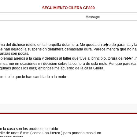
SEGUIMIENTO GILERA GP800
Message
del dichoso ruidito en la horquilla delantera. Me queda un a�o de garantia y la h
e han dejado la suspension delantera demasiada dura. Parece mentira que no hayan
ranzas son pocas.
lemas ajenos a la casa y debidos al taller que tuve al principio, torura de ret�n, h
antearme en ocasiones mi decision sobre la compra de esta moto. Aunque parezca ex
quines (todos los dias) entonces me acuerdo de la casa Gilera.
tere de lo que le han cambiado a la moto.
 la casa son los producen el ruido.
elle de unos 8 mm.( como una tuerca ) para ponerla mas dura.