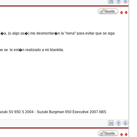
pa�a, (o algo as�) me desmontar�n la "nena" para evitar que se siga
que se le est�n realizado a mi blankita.
Suzuki SV 650 S 2004 - Suzuki Burgman 650 Executive 2007 ABS