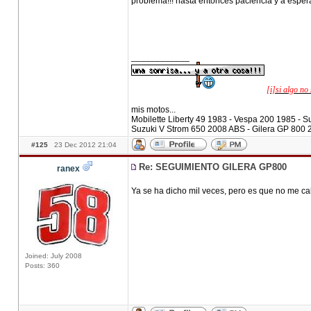
problema!!! hasta entonces paciencia y a esperar
____________
[i]si algo no 
mis motos...
Mobilette Liberty 49 1983 - Vespa 200 1985 -
Suzuki V Strom 650 2008 ABS - Gilera GP 800 
#125
23 Dec 2012 21:04
Re: SEGUIMIENTO GILERA GP800
ranex
Ya se ha dicho mil veces, pero es que no me ca
Joined: July 2008
Posts: 360