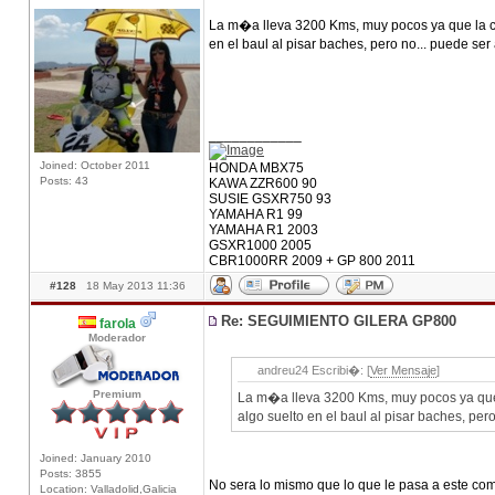
La m�a lleva 3200 Kms, muy pocos ya que la c
en el baul al pisar baches, pero no... puede se
____________
Joined: October 2011
HONDA MBX75
Posts: 43
KAWA ZZR600 90
SUSIE GSXR750 93
YAMAHA R1 99
YAMAHA R1 2003
GSXR1000 2005
CBR1000RR 2009 + GP 800 2011
#128
18 May 2013 11:36
Re: SEGUIMIENTO GILERA GP800
farola
Moderador
andreu24 Escribi�: [
Ver Mensaje
]
Premium
La m�a lleva 3200 Kms, muy pocos ya que 
algo suelto en el baul al pisar baches, pe
Joined: January 2010
Posts: 3855
No sera lo mismo que lo que le pasa a este co
Location: Valladolid,Galicia