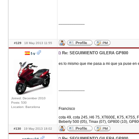
____________
#129
18 May 2013 11:55
Re: SEGUIMIENTO GILERA GP800
f-v
es lo mismo que me pasa a mi que ya puse en e
____________
Joined: December 2010
Posts: 530
Location: Barcelona
Francisco
cota 49, cota 245, H6 75, XT600E, K75, K75S, F
Beberly 500 (05), Tmax (07), GP800 (10), GP80
#130
19 May 2013 18:02
Re: SEGUIMIENTO GILERA GP800