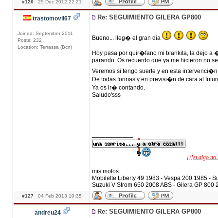
#126
25 Dec 2012 22:21
Re: SEGUIMIENTO GILERA GP800
trastomovil67
Joined: September 2011
Bueno... lleg� el gran dia
Posts: 232
Location: Terrassa (Bcn)
Hoy pasa por quir�fano mi blankita, la dejo a
parando. Os recuerdo que ya me hicieron no se c
Veremos si tengo suerte y en esta intervenci�n
De todas formas y en previsi�n de cara al futuro
Ya os ir� contando.
Saludo'sss
____________
[i]si algo no 
mis motos...
Mobilette Liberty 49 1983 - Vespa 200 1985 -
Suzuki V Strom 650 2008 ABS - Gilera GP 800 
#127
04 Feb 2013 10:35
Re: SEGUIMIENTO GILERA GP800
andreu24