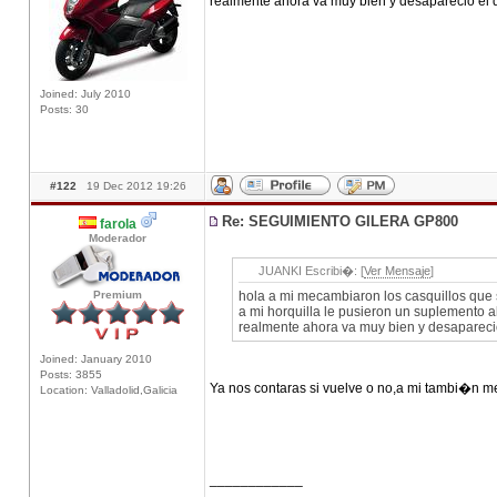
realmente ahora va muy bien y desaparecio el d
Joined: July 2010
Posts: 30
#122
19 Dec 2012 19:26
Re: SEGUIMIENTO GILERA GP800
farola
Moderador
JUANKI Escribi�: [
Ver Mensaje
]
Premium
hola a mi mecambiaron los casquillos que 
a mi horquilla le pusieron un suplemento 
realmente ahora va muy bien y desaparecio 
Joined: January 2010
Posts: 3855
Ya nos contaras si vuelve o no,a mi tambi�n m
Location: Valladolid,Galicia
____________