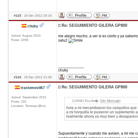
#123
19 Dec 2012 20:16
Re: SEGUIMIENTO GILERA GP800
chuky
Joined: August 2010
me alegro mucho, a ver si es cierto y ya sabemo
Posts: 1058
salu2
____________
chuky
#124
19 Dec 2012 21:28
Re: SEGUIMIENTO GILERA GP800
trastomovil67
Joined: September 2011
JUANKI Escribi�: [
Ver Mensaje
]
Posts: 232
Location: Terrassa (Bcn)
hola a mi mecambiaron los casquillos que 
a mi horquilla le pusieron un suplemento 
realmente ahora va muy bien y desaparecio 
Supuestamente y cuando me avisen, a mi me camb