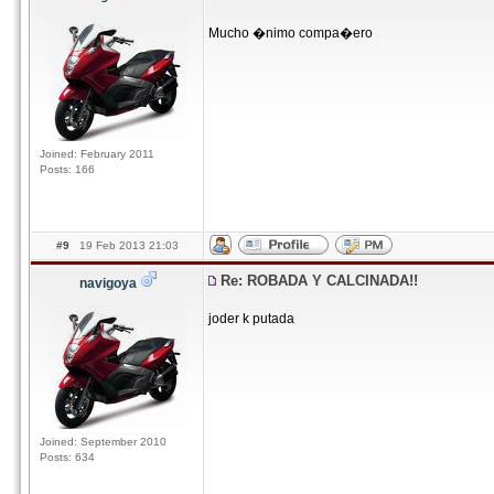
Mucho �nimo compa�ero
Joined: February 2011
Posts: 166
#9
19 Feb 2013 21:03
Re: ROBADA Y CALCINADA!!
navigoya
joder k putada
Joined: September 2010
Posts: 634