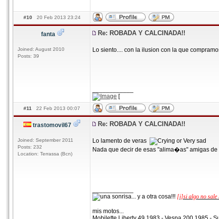
#10
20 Feb 2013 23:24
Re: ROBADA Y CALCINADA!!
fanta
Joined: August 2010
Lo siento.... con la ilusion con la que compramo
Posts: 39
____________
[
#11
22 Feb 2013 00:07
Re: ROBADA Y CALCINADA!!
trastomovil67
Joined: September 2011
Lo lamento de veras
Posts: 232
Nada que decir de esas "alima�as" amigas de 
Location: Terrassa (Bcn)
____________
[i]si algo no sale 
mis motos...
Mobilette Liberty 49 1983 - Vespa 200 1985 - 