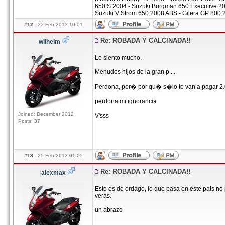
650 S 2004 - Suzuki Burgman 650 Executive 2
Suzuki V Strom 650 2008 ABS - Gilera GP 800 
#12
22 Feb 2013 10:01
Re: ROBADA Y CALCINADA!!
wilheim
Lo siento mucho.
Menudos hijos de la gran p....
Perdona, per� por qu� s�lo te van a pagar 2
perdona mi ignorancia
Joined: December 2012
V'sss
Posts: 37
#13
25 Feb 2013 01:05
Re: ROBADA Y CALCINADA!!
alexmax
Esto es de ordago, lo que pasa en este pais no
veras.
un abrazo