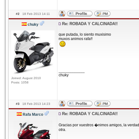
#2
18 Feb 2013 14:11
Re: ROBADA Y CALCINADA!!
chuky
que putada, lo siento muxisimo
muxos animos rafa!!
____________
chuky
Joined: August 2010
Posts: 1058
#3
18 Feb 2013 14:23
Re: ROBADA Y CALCINADA!!
Rafa Marco
Gracias por vuestros �nimos amigos, la verdad 
otra.