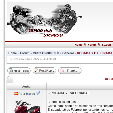
Home
Forum
Search
Home
»
Forum
»
Gilera GP800 Club
»
General
»
ROBADA Y CALCINADA!
The time now is Sun 09 Aug, 2026 00:34
ROBA
Author
ROBADA Y CALCINADA!!
Rafa Marco
Buenos dias amigos.
Como todos sabeis hace menos de tres seman
El sabado 16 de Febrero, por la tarde noche, no