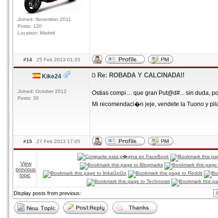
Joined: November 2011
Posts: 120
Location: Madrid
#14
25 Feb 2013 01:33
Re: ROBADA Y CALCINADA!!
Kike24
Joined: October 2012
Ostias compi.... que gran Put@d#... sin duda, po
Posts: 30
Mi recomendaci�n jeje, vendete la Tuono y pil
#15
27 Feb 2013 17:05
View
previous
topic
Display posts from previous: