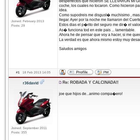
desperfectos que hicieron SE LLEVARON MI GILER
coche, los cuales no tocaron. Como hicieron par
idea.
Como supodreis me disgust� muchisimo , mas q
llegar. Ayer por la noche me llamaron del Cuer
Joined: February 2013
Estos dias el p�rito del seguro me dir� el va
Posts: 29
As� funciona tod en este pais ... lamentable.
Ahora he de pensar que voy a hacer, si me que
La verdad es que ahora mismo estoy muy desa
Saludos amigos
#1
18 Feb 2013 14:05
Re: ROBADA Y CALCINADA!!
r36david
joe que hijos de...animo compa�ero!
Joined: September 2011
Posts: 355