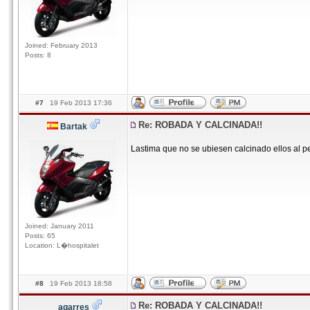
Joined: February 2013
Posts: 8
#7
19 Feb 2013 17:36
Re: ROBADA Y CALCINADA!!
Bartak
Lastima que no se ubiesen calcinado ellos al p
Joined: January 2011
Posts: 65
Location: L�hospitalet
#8
19 Feb 2013 18:58
Re: ROBADA Y CALCINADA!!
agarres