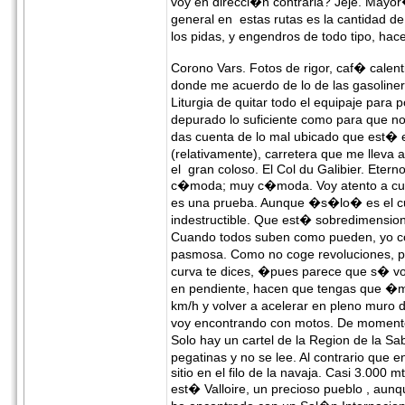
voy en direcci�n contraria? Jeje. Mayo
general en estas rutas es la cantidad d
los pidas, y engendros de todo tipo, h
Corono Vars. Fotos de rigor, caf� calent
donde me acuerdo de lo de las gasoliner
Liturgia de quitar todo el equipaje para 
depurado lo suficiente como para que n
das cuenta de lo mal ubicado que est� 
(relativamente), carretera que me lleva
el gran coloso. El Col du Galibier. Eter
c�moda; muy c�moda. Voy atento a cual
es una prueba. Aunque �s�lo� es el cu
indestructible. Que est� sobredimensio
Cuando todos suben como pueden, yo co
pasmosa. Como no coge revoluciones, pa
curva te dices, �pues parece que s� vo
en pendiente, hacen que tengas que �m
km/h y volver a acelerar en pleno muro
voy encontrando con motos. De momento, 
Solo hay un cartel de la Region de la Sa
pegatinas y no se lee. Al contrario que 
sitio en el filo de la navaja. Casi 3.000
est� Valloire, un precioso pueblo , a