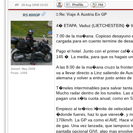
#7
28 Aug 2008 23:02
Re: Viaje A Austria En GP
RS 800GP
4� ETAPA. Vaduz (LIETCHESTEIN) � Wa
7.00 de la ma�ana. Copioso desayuno en 
cargada para en cuento termine de desay
Pago el hotel. Junto con el primer caf�
145 �. La media, para que os hagais una
A las 8.00 de la ma�ana cruzo la fronter
Joined: May 2008
va a llevar directo a Linz saliendo de A
Posts: 1059
alemana y volver a entrar justo antes de
T�neles interminables para salvar tant
Mucho radar dentro de los tuneles. Las au
pagan una s�la cuota anual; como en Su
Empiezo al te�rico l�mite de velocidad
�donde fueres, haz lo que vieres�, y m
170km/h. La GP va como el AVE. Hace vi
de gas. Una vez lanzada, que tampoco l
pantalla opcional GIVI, algo mas envolve