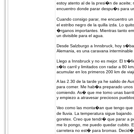
estoy atento al de la presi�n de aceite;
encuentro donde parar despu�s para u
Cuando consigo parar, me encuentro un 
el estribo negro de la quilla izda. Lo q
�rganos importantes. Mientras tanto emp
un divisible para el agua.
Desde Salzburgo a Innsbruck, hoy s�bado
Alemania, es una caravana interminable
Llego a Innsbruck y no es mejor. El tr�
s�lo carril y limitados con radar a 80 
acumular en los primeros 200 km de viaje
A las 2.30 de la tarde ya he salido de Aus
para comer. Me hab�a preparado unos bo
comiendo. As� que me tomo unas barritas
y empiezo a atravesar preciosos pueblos. 
Veo como las monta�an que tengo que s
de lluvia. La temperatura sigue bajando
goretex. Creo que tendr� que parar a 
me lo pongo, me puedo quedar cubito. En 
carretera no est� para bromas. Decid� 