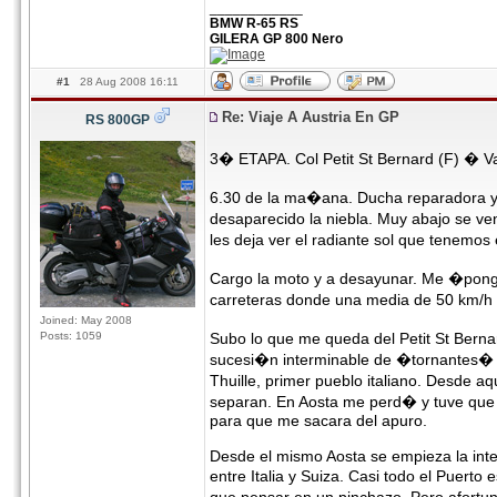
____________
BMW R-65 RS
GILERA GP 800 Nero
#1
28 Aug 2008 16:11
Re: Viaje A Austria En GP
RS 800GP
3� ETAPA. Col Petit St Bernard (F) � Va
6.30 de la ma�ana. Ducha reparadora y 
desaparecido la niebla. Muy abajo se v
les deja ver el radiante sol que tenemo
Cargo la moto y a desayunar. Me �pongo
carreteras donde una media de 50 km/h al
Joined: May 2008
Posts: 1059
Subo lo que me queda del Petit St Bernar
sucesi�n interminable de �tornantes� ,
Thuille, primer pueblo italiano. Desde 
separan. En Aosta me perd� y tuve que a
para que me sacara del apuro.
Desde el mismo Aosta se empieza la inte
entre Italia y Suiza. Casi todo el Puert