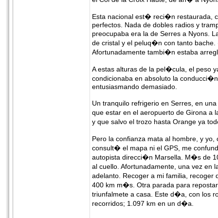
Esta nacional est� reci�n restaurada, co
perfectos. Nada de dobles radios y tramp
preocupaba era la de Serres a Nyons. L
de cristal y el peluq�n con tanto bache.
Afortunadamente tambi�n estaba arregla
A estas alturas de la pel�cula, el peso 
condicionaba en absoluto la conducci�n.
entusiasmando demasiado.
Un tranquilo refrigerio en Serres, en u
que estar en el aeropuerto de Girona a 
y que salvo el trozo hasta Orange ya to
Pero la confianza mata al hombre, y yo, 
consult� el mapa ni el GPS, me confund
autopista direcci�n Marsella. M�s de 
al cuello. Afortunadamente, una vez en l
adelanto. Recoger a mi familia, recoge
400 km m�s. Otra parada para repostar y
triunfalmete a casa. Este d�a, con los 
recorridos; 1.097 km en un d�a.