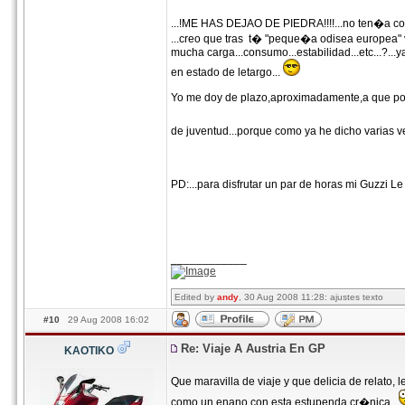
...!ME HAS DEJAO DE PIEDRA!!!!...no ten�a co
...creo que tras t� "peque�a odisea europea" v
mucha carga...consumo...estabilidad...etc...?..
en estado de letargo...
Yo me doy de plazo,aproximadamente,a que pong
de juventud...porque como ya he dicho varias ve
PD:...para disfrutar un par de horas mi Guzzi Le
____________
Edited by
andy
, 30 Aug 2008 11:28: ajustes texto
#10
29 Aug 2008 16:02
Re: Viaje A Austria En GP
KAOTIKO
Que maravilla de viaje y que delicia de relato
como un enano con esta estupenda cr�nica.