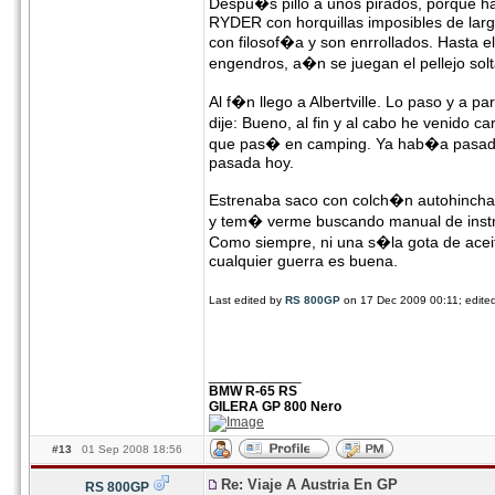
Despu�s pillo a unos pirados, porque h
RYDER con horquillas imposibles de larg
con filosof�a y son enrrollados. Hasta e
engendros, a�n se juegan el pellejo so
Al f�n llego a Albertville. Lo paso y a 
dije: Bueno, al fin y al cabo he venido 
que pas� en camping. Ya hab�a pasado 
pasada hoy.
Estrenaba saco con colch�n autohinch
y tem� verme buscando manual de instruc
Como siempre, ni una s�la gota de aceit
cualquier guerra es buena.
Last edited by
RS 800GP
on 17 Dec 2009 00:11; edited 
____________
BMW R-65 RS
GILERA GP 800 Nero
#13
01 Sep 2008 18:56
Re: Viaje A Austria En GP
RS 800GP