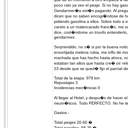
poco rato ya veo el peaje. Si no hay ga
Gendarmer�a est�n pagando. Al pregun
dicen que no saben encogi�ndose de ho
pidiendo gasolina a ellos. Sobre todo a 
careto a un malencarado franc�s, me s
dice, cost�ndome un triunfo entenderlo
gendarmes .
Sorprendido, no s� si por la buena notic
ensortijada melena rubia, me inflo de 
machada que has hecho hasta ahora, n
estaban tan altos que hasta cre� oir rel
23 desde que se qued� fijo el parcial de
Total de la etapa: 979 km
Repostajes 3
Incidencias mec�nicas 0
Al llegar al Hotel, y despu�s de hacer e
neum�ticos. Todo PERFECTO. No he ten
Gastos.-
Total peajes 20.60 �
Total gasolina 68.25 �