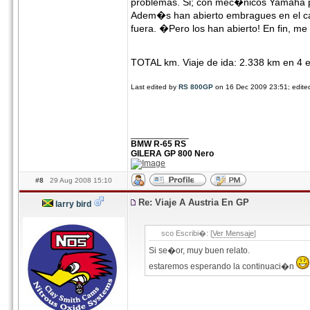
problemas. Si; con mec�nicos Yamaha por
Adem�s han abierto embragues en el ca
fuera. �Pero los han abierto! En fin, me
TOTAL km. Viaje de ida: 2.338 km en 4 
Last edited by
RS 800GP
on 16 Dec 2009 23:51; edited 
____________
BMW R-65 RS
GILERA GP 800 Nero
#8
29 Aug 2008 15:10
Re: Viaje A Austria En GP
larry bird
sco Escribi�: [
Ver Mensaje
]
Si se�or, muy buen relato.
estaremos esperando la continuaci�n