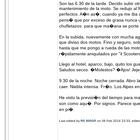
Son las 6.30 de la tarde. Decido subir o
mantenimiento de la moto. Se redujo al fi
perfectos. A�n as�, cuando ya me iba a l
pens� que por exceso de grasa nunca un
chufletazos para que ma�ana se porte
En la subida, nuevamente con mucha agu
que diviso dos motos. Fino y seguro, so
hasta que me pongo a rueda de las moto
r�pidamente aniquilados por "il Scooter
Llego al hotel, aparco, bajo, quito los 
Saludos secos. �Molestos? �Ajos! Jeje
9.30 de la noche. Noche cerrada. Abro la
caer. Niebla intensa. Fr�o. Los Alpes en
He visto la previsi�n del tiempo para 
son como aqu�. Por signos. Parece que
en pi�.
Last edited by
RS 800GP
on 06 Feb 2014 23:33; edited 