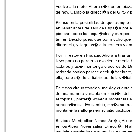
Vuelvo a la moto. Ahora s� que empieza
de hoy. Cambio la direcci�n del GPS y 
Pienso en la posibilidad de que aunqu
en llenar antes de salir de Espa�a por e
piensan todos los espa�oles y europeos 
temer. Decido pues, que por mucho que a
diferencia, y llego as� a la frontera y 
Por fin estoy en Francia. Ahora a tirar
llevo para no perder la excelente media 
radares y as� mantengo cruceros de 150
redondo sonido parece decir �Adelante
ello, pero s� de la fiabilidad de las �l
En estas circunstancias, me doy cuenta d
de una manera variable en funci�n del t
autopista , prefer� volver a montar las a
aerodin�mica. En cambio, ma�ana, ruta 
montar� las alforjas en su sitio tradici
Beziers, Montpellier, Nimes, Arl�s, Ai
en los Alpes Provenzales. Direcci�n N a
paulatinamente hasta el punto de que em