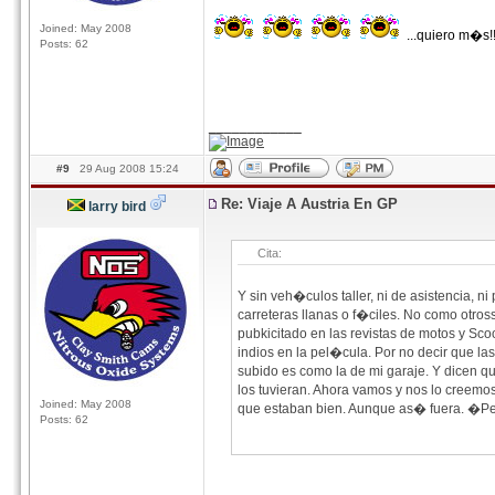
Joined: May 2008
...quiero m�s!!
Posts: 62
____________
#9
29 Aug 2008 15:24
Re: Viaje A Austria En GP
larry bird
Cita:
Y sin veh�culos taller, ni de asistencia, ni
carreteras llanas o f�ciles. No como otr
pubkicitado en las revistas de motos y Sco
indios en la pel�cula. Por no decir que la
subido es como la de mi garaje. Y dicen q
los tuvieran. Ahora vamos y nos lo creemo
Joined: May 2008
que estaban bien. Aunque as� fuera. �Pero
Posts: 62