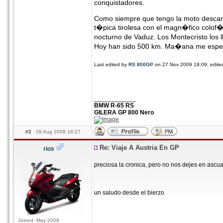
conquistadores.
Como siempre que tengo la moto descarg
t�pica tirolesa con el magn�fico colof�n
nocturno de Vaduz. Los Montecristo los 
Hoy han sido 500 km. Ma�ana me espera
Last edited by
RS 800GP
on 27 Nov 2009 18:09; edited 
____________
BMW R-65 RS
GILERA GP 800 Nero
#2
28 Aug 2008 18:27
Re: Viaje A Austria En GP
rios
preciosa la cronica, pero no nos dejes en ascua
un saludo desde el bierzo
Joined: May 2008