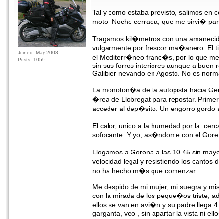
Tal y como estaba previsto, salimos en 
moto. Noche cerrada, que me sirvi� para
Tragamos kil�metros con una amanecida
vulgarmente por frescor ma�anero. El ti
Joined: May 2008
el Mediterr�neo franc�s, por lo que m
Posts: 1059
sin sus forros interiores aunque a buen 
Galibier nevando en Agosto. No es normal
La monoton�a de la autopista hacia Ger
�rea de Llobregat para repostar. Primer 
acceder al dep�sito. Un engorro gordo al 
El calor, unido a la humedad por la ce
sofocante. Y yo, as�ndome con el Gore
Llegamos a Gerona a las 10.45 sin mayo
velocidad legal y resistiendo los canto
no ha hecho m�s que comenzar.
Me despido de mi mujer, mi suegra y mis 
con la mirada de los peque�os triste, 
ellos se van en avi�n y su padre lleg
garganta, veo , sin apartar la vista ni ell