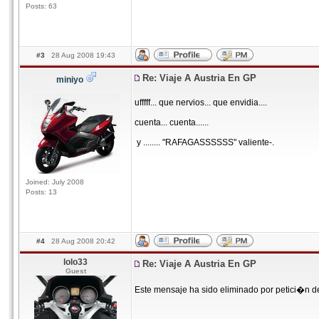
Posts: 63
#3
28 Aug 2008 19:43
Re: Viaje A Austria En GP
miniyo
ufffff... que nervios... que envidia....
cuenta... cuenta......
y ........ "RAFAGASSSSSS" valiente-.
Joined: July 2008
Posts: 13
#4
28 Aug 2008 20:42
lolo33
Re: Viaje A Austria En GP
Guest
Este mensaje ha sido eliminado por petici�n d