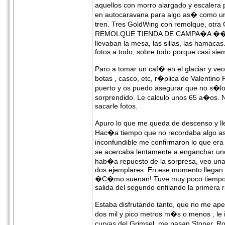
aquellos con morro alargado y escalera pa
en autocaravana para algo as� como u
tren. Tres GoldWing con remolque, otr
REMOLQUE TIENDA DE CAMPA�A ���. En 
llevaban la mesa, las sillas, las hamaca
fotos a todo; sobre todo porque casi sie
Paro a tomar un caf� en el glaciar y ve
botas , casco, etc, r�plica de Valentino
puerto y os puedo asegurar que no s�
sorprendido. Le calculo unos 65 a�os. 
sacarle fotos.
Apuro lo que me queda de descenso y ll
Hac�a tiempo que no recordaba algo a
inconfundible me confirmaron lo que er
se acercaba lentamente a enganchar un
hab�a repuesto de la sorpresa, veo un
dos ejemplares. En ese momento llegan su
�C�mo suenan! Tuve muy poco tiempo pa
salida del segundo enfilando la primera
Estaba disfrutando tanto, que no me a
dos mil y pico metros m�s o menos , le
curvas del Grimsel, me pasan Stoner, Ro