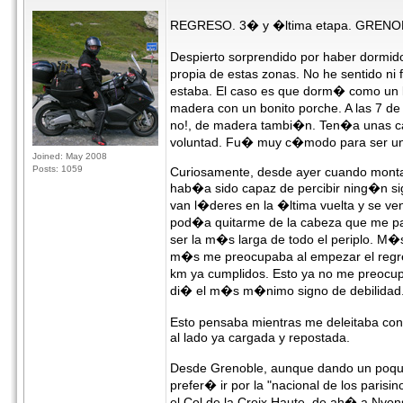
REGRESO. 3� y �ltima etapa. GRENOBL
Despierto sorprendido por haber dormid
propia de estas zonas. No he sentido n
estaba. El caso es que dorm� como un lir
madera con un bonito porche. A las 7 d
no!, de madera tambi�n. Ten�a unas cab
voluntad. Fu� muy c�modo para ser u
Joined: May 2008
Posts: 1059
Curiosamente, desde ayer cuando montaba
hab�a sido capaz de percibir ning�n sig
van l�deres en la �ltima vuelta y se ven
pod�a quitarme de la cabeza que me pa
ser la m�s larga de todo el periplo. M�
m�s me preocupaba al empezar el regre
km ya cumplidos. Esto ya no me preocup
di� el m�s m�nimo signo de debilidad. P
Esto pensaba mientras me deleitaba con
al lado ya cargada y repostada.
Desde Grenoble, aunque dando un poqui
prefer� ir por la "nacional de los parisi
el Col de la Croix Haute, de ah� a Nyon