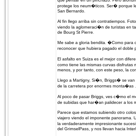
que pensar en un pinchazo. Pero afortun
protege los neum�ticos. Ser� porque l
San Bernardo.
Al fin llego arriba sin contratiempos. F
viendo la aglomeraci�n de turistas en ta
de Bourg St Pierre.
Me sabe a gloria bendita. �Como para 
reconocer que hubiera pagado el doble 
El asfalto en Suiza es el mejor con dife
como tiene las mismas curvas disfrutas
menos, y por tanto, con este peso, la co
Llego a Martigny, Si�n, Briggs� se van
de la carretera por enormes monta�as .
Al poco de pasar Briggs, ves c�mo el mo
de subidas que har�an palidecer a los 
Parece que estamos subiendo otro coloso
viajero viendo el imponente panorama. Un
la verdaderamente impresionante sucesi
del GrimselPass, y nos llevan hacia Inter