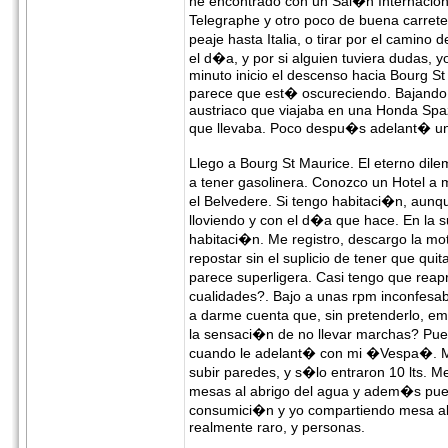
he encontrado con un Sal�n Internaciona
Telegraphe y otro poco de buena carret
peaje hasta Italia, o tirar por el camin
el d�a, y por si alguien tuviera dudas, y
minuto inicio el descenso hacia Bourg St
parece que est� oscureciendo. Bajando 
austriaco que viajaba en una Honda Spa
que llevaba. Poco despu�s adelant� una
Llego a Bourg St Maurice. El eterno dile
a tener gasolinera. Conozco un Hotel a
el Belvedere. Si tengo habitaci�n, aunq
lloviendo y con el d�a que hace. En la 
habitaci�n. Me registro, descargo la mo
repostar sin el suplicio de tener que q
parece superligera. Casi tengo que rea
cualidades?. Bajo a unas rpm inconfesab
a darme cuenta que, sin pretenderlo, em
la sensaci�n de no llevar marchas? Pu
cuando le adelant� con mi �Vespa�. M�
subir paredes, y s�lo entraron 10 lts. M
mesas al abrigo del agua y adem�s pued
consumici�n y yo compartiendo mesa al a
realmente raro, y personas.