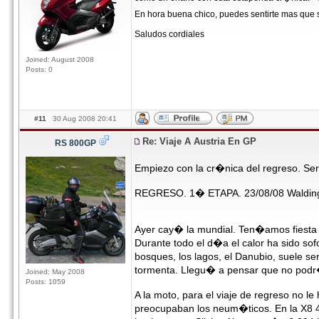
En hora buena chico, puedes sentirte mas que
Saludos cordiales
Joined: August 2008
Posts: 0
#11
30 Aug 2008 20:41
Re: Viaje A Austria En GP
RS 800GP
Empiezo con la cr�nica del regreso. Ser
REGRESO. 1� ETAPA. 23/08/08 Walding 
Ayer cay� la mundial. Ten�amos fiesta 
Durante todo el d�a el calor ha sido so
bosques, los lagos, el Danubio, suele ser
tormenta. Llegu� a pensar que no podr�
Joined: May 2008
Posts: 1059
A la moto, para el viaje de regreso no
preocupaban los neum�ticos. En la X8 4