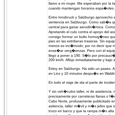
llamo a mi mujer. Me esperaban por la t
cuando mantengan horarios espa�oles. 
Entre Innsbruck y Salzburgo aprovecho e
sentencia en Salzburgo. Como sab�a que
central para ganar aerodin�mica. Como la
Apretando el culo contra el apoyo del a
consigo formar un bulto homog�neo que n
pies en las estriberas traseras. Sin equip
menos es inc�modo; por no decir que me 
ense�ar verg�enzas. Pero con el equipa
llego a poner a 190. S�lo por precauci
200 km/h. Aflojo inmediatamente y bajo 
Estoy en Salzburgo. Ha sido un paseo. An
en Linz y 10 minutos despu�s en Walding,
En todo el viaje de ida el parte de inc
Y sin veh�culos taller, ni de asistencia, 
precisamente por carreteras llanas o f
Cabo Norte, profusamente publicitado en
asitencia, taller m�vil y m�s jefes que 
trozo en barco y que la rampa m�s alta 