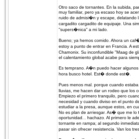
Otro saco de tornantes. En la subida, pa
muy familiar, pero ya escaso hoy se acer
ruido de admisi�n y escape, delatando 
cargadito cargadito de equipaje. Una s
"supers�nica" a mi lado.
Bueno; ya hemos comido. Ahora un caf� en
estoy a punto de entrar en Francia. A es
Chamonix. Su inconfundible "Maag de gla
el calentamiento global acabe para siemp
Es temprano. A�n puedo hacer algunos 
hora busco hotel. Est� donde est�.
Pues menos mal. porque cuando estaba a 
lluvias, me hacen dar un rodeo que los 
Empiezo el primero tranquilo, pero cuan
necesidad y cuando diviso en el punto d
estudiar a la presa, aunque estos, en cu
No es plan de arriesgar. As� que me lo
oportunidad... hachazo. Al primero le ade
tornante en rampa; al segundo inmediatam
pasar sin ofrecer resistencia. Van los tr