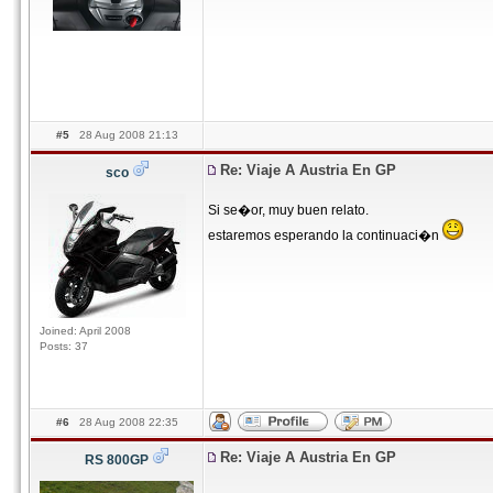
#5
28 Aug 2008 21:13
Re: Viaje A Austria En GP
sco
Si se�or, muy buen relato.
estaremos esperando la continuaci�n
Joined: April 2008
Posts: 37
#6
28 Aug 2008 22:35
Re: Viaje A Austria En GP
RS 800GP