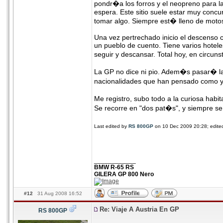
pondr�a los forros y el neopreno para la
espera. Este sitio suele estar muy concurr
tomar algo. Siempre est� lleno de motos
Una vez pertrechado inicio el descenso 
un pueblo de cuento. Tiene varios hotele
seguir y descansar. Total hoy, en circu
La GP no dice ni pio. Adem�s pasar� la 
nacionalidades que han pensado como 
Me registro, subo todo a la curiosa habi
Se recorre en "dos pat�s", y siempre se 
Last edited by
RS 800GP
on 10 Dec 2009 20:28; edited 
____________
BMW R-65 RS
GILERA GP 800 Nero
#12
31 Aug 2008 16:52
Re: Viaje A Austria En GP
RS 800GP