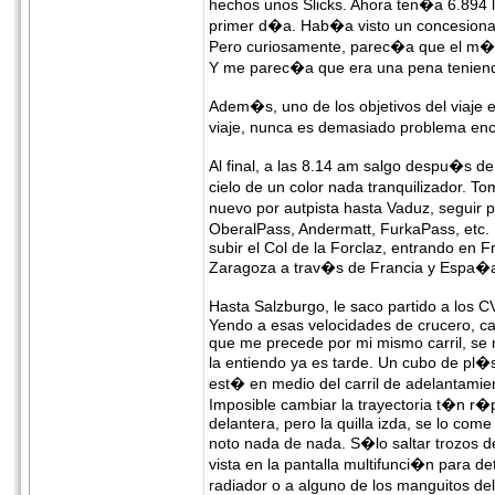
hechos unos Slicks. Ahora ten�a 6.894 
primer d�a. Hab�a visto un concesiona
Pero curiosamente, parec�a que el m�s 
Y me parec�a que era una pena teniend
Adem�s, uno de los objetivos del viaje er
viaje, nunca es demasiado problema enc
Al final, a las 8.14 am salgo despu�s de
cielo de un color nada tranquilizador. To
nuevo por autpista hasta Vaduz, seguir p
OberalPass, Andermatt, FurkaPass, etc. E
subir el Col de la Forclaz, entrando en Fr
Zaragoza a trav�s de Francia y Espa�
Hasta Salzburgo, le saco partido a los 
Yendo a esas velocidades de crucero, casi
que me precede por mi mismo carril, se 
la entiendo ya es tarde. Un cubo de pl�
est� en medio del carril de adelantamient
Imposible cambiar la trayectoria t�n r�p
delantera, pero la quilla izda, se lo com
noto nada de nada. S�lo saltar trozos d
vista en la pantalla multifunci�n para d
radiador o a alguno de los manguitos d