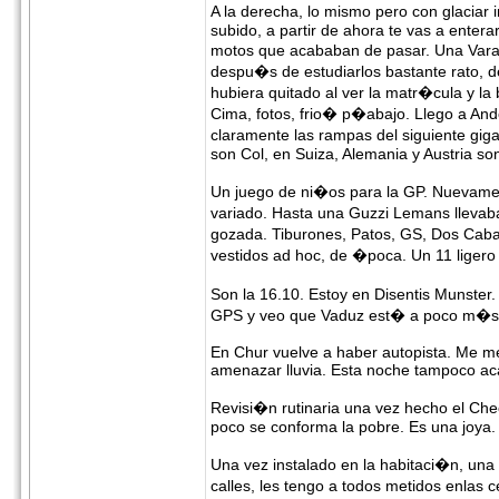
A la derecha, lo mismo pero con glacia
subido, a partir de ahora te vas a entera
motos que acababan de pasar. Una Varad
despu�s de estudiarlos bastante rato, d
hubiera quitado al ver la matr�cula y 
Cima, fotos, frio� p�abajo. Llego a An
claramente las rampas del siguiente gig
son Col, en Suiza, Alemania y Austria son
Un juego de ni�os para la GP. Nuevame
variado. Hasta una Guzzi Lemans llevab
gozada. Tiburones, Patos, GS, Dos Caba
vestidos ad hoc, de �poca. Un 11 liger
Son la 16.10. Estoy en Disentis Munste
GPS y veo que Vaduz est� a poco m�s d
En Chur vuelve a haber autopista. Me me
amenazar lluvia. Esta noche tampoco a
Revisi�n rutinaria una vez hecho el Ch
poco se conforma la pobre. Es una joya.
Una vez instalado en la habitaci�n, un
calles, les tengo a todos metidos enlas