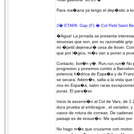
Para ma�ana ya tengo el dep�sito a to
2� ETAPA. Gap (F) � Col Petit Saint Be
�Agua! La jornada se presenta interesan
sinuosas que son, por su razonable grip
mi �petit dejeneur� cesa de llover. Com
que por l�gica, m�s van a poner a prue
Contacto, bot�n y�. Run,run,run� No pa
progresivo y ponemos rumbo a Barcelone
potencia h�drica de Espa�a y de Franci
se secara. Adem�s, salta a la vista que
rios en Espa�a, salvo raras excepcione
puras. El para�so.
Inicio la ascensi�n al Col de Vars, de 2.
dura prueba al embrague , el variador, 
casos de rotura de correas. De cadenas 
paisaje es de ensue�o. Me quedan por d
No hago m�s que cruzarme con motos. P