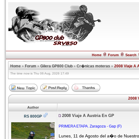
Home
Forum
Search
Home
»
Forum
»
Gilera GP800 Club
»
Cr�nicas moteras
»
2008 Viaje A 
The time now is Thu 06 Aug, 2026 17:49
2008 
Author
2008 Viaje A Austria En GP
RS 800GP
PRIMERA ETAPA. Zaragoza - Gap (F)
Lunes, 11 de Agosto del a�o de Nuestro