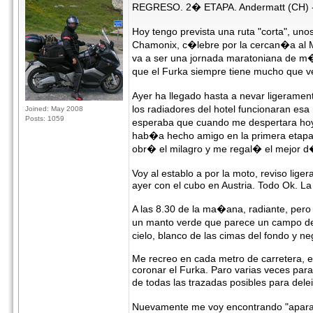
REGRESO. 2� ETAPA. Andermatt (CH)
Hoy tengo prevista una ruta "corta", un
Chamonix, c�lebre por la cercan�a al Mo
va a ser una jornada maratoniana de m�
que el Furka siempre tiene mucho que ver
Ayer ha llegado hasta a nevar ligerame
los radiadores del hotel funcionaran es
Joined: May 2008
Posts: 1059
esperaba que cuando me despertara hoy,
hab�a hecho amigo en la primera etapa 
obr� el milagro y me regal� el mejor d
Voy al establo a por la moto, reviso li
ayer con el cubo en Austria. Todo Ok. La
A las 8.30 de la ma�ana, radiante, pero
un manto verde que parece un campo de g
cielo, blanco de las cimas del fondo y ne
Me recreo en cada metro de carretera, e
coronar el Furka. Paro varias veces par
de todas las trazadas posibles para dele
Nuevamente me voy encontrando "aparat