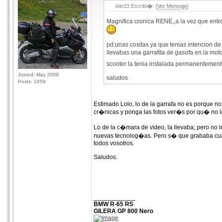
lolo33 Escribi�: [
Ver Mensaje
]
Magnifica cronica RENE,,a la vez que entre
pd:unas cositas ya que tenias intencion 
llevabas una garrafita de gasofa en la mo
scooter la tenia instalada permanentement
Joined: May 2008
saludos
Posts: 1059
Estimado Lolo, lo de la garrafa no es porque no
cr�nicas y ponga las fotos ver�s por qu� no 
Lo de la c�mara de video, la llevaba; pero no 
nuevas tecnolog�as. Pero s� que grababa cuand
todos vosotros.
Saludos.
____________
BMW R-65 RS
GILERA GP 800 Nero