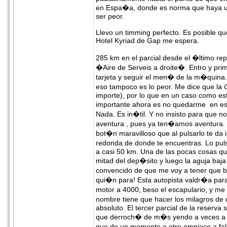
en Espa�a, donde es norma que haya u
ser peor.
Llevo un timming perfecto. Es posible qu
Hotel Kyriad de Gap me espera.
285 km en el parcial desde el �ltimo re
�Aire de Serveis a droite�. Entro y pri
tarjeta y seguir el men� de la m�quin
eso tampoco es lo peor. Me dice que la
importe), por lo que en un caso como es
importante ahora es no quedarme en es
Nada. Es in�til. Y no insisto para que 
aventura , pues ya ten�amos aventura. 
bot�n maravilloso que al pulsarlo te d
redonda de donde te encuentras. Lo pul
a casi 50 km. Una de las pocas cosas qu
mitad del dep�sito y luego la aguja baja
convencido de que me voy a tener que b
qui�n para! Esta autopista valdr�a para r
motor a 4000, beso el escapulario, y me
nombre tiene que hacer los milagros de 
absoluto. El tercer parcial de la reserva
que derroch� de m�s yendo a veces a 1
que de un momento a otro empiece a fall