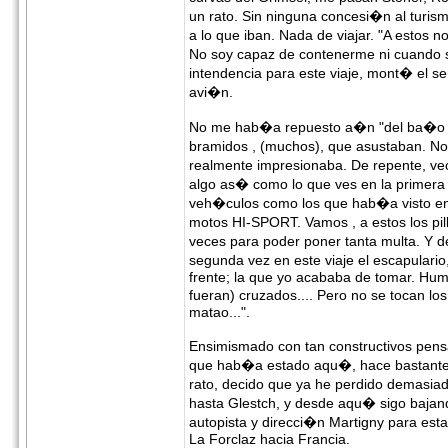
un rato. Sin ninguna concesi�n al turis
a lo que iban. Nada de viajar. "A estos 
No soy capaz de contenerme ni cuando
intendencia para este viaje, mont� el s
avi�n.
No me hab�a repuesto a�n "del ba�o q
bramidos , (muchos), que asustaban. No 
realmente impresionaba. De repente, ve
algo as� como lo que ves en la primera
veh�culos como los que hab�a visto en
motos HI-SPORT. Vamos , a estos los pill
veces para poder poner tanta multa. Y 
segunda vez en este viaje el escapulari
frente; la que yo acababa de tomar. Hu
fueran) cruzados.... Pero no se tocan l
matao...".
Ensimismado con tan constructivos pensa
que hab�a estado aqu�, hace bastantes 
rato, decido que ya he perdido demasiad
hasta Glestch, y desde aqu� sigo baja
autopista y direcci�n Martigny para esta 
La Forclaz hacia Francia.