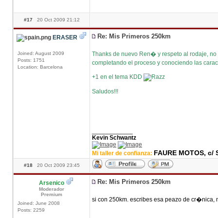
#17
20 Oct 2009 21:12
Re: Mis Primeros 250km
ERASER
Joined: August 2009
Thanks de nuevo Ren� y respeto al rodaje, n
Posts: 1751
completando el proceso y conociendo las caract
Location: Barcelona
+1 en el tema KDD
Saludos!!!
____________
Kevin Schwantz
FAURE MOTOS, c/ S
Mi taller de confianza:
#18
20 Oct 2009 23:45
Re: Mis Primeros 250km
Arsenico
Moderador
Premium
si con 250km. escribes esa peazo de cr�nica, 
Joined: June 2008
Posts: 2259