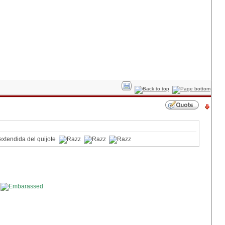
extendida del quijote
s