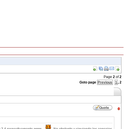
Page
2
of
2
Goto page
Previous
1
,
2