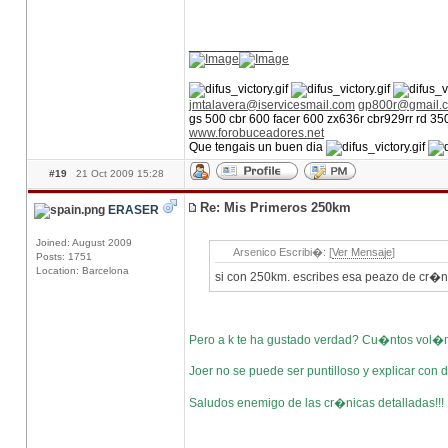
____________
jmtalavera@iservicesmail.com
gp800r@gmail.
gs 500 cbr 600 facer 600 zx636r cbr929rr rd 3
www.forobuceadores.net
Que tengais un buen dia
#19
21 Oct 2009 15:28
Re: Mis Primeros 250km
ERASER
Joined: August 2009
Arsenico Escribi�: [
Ver Mensaje
]
Posts: 1751
Location: Barcelona
si con 250km. escribes esa peazo de cr�n
Pero a k te ha gustado verdad? Cu�ntos vol�me
Joer no se puede ser puntilloso y explicar con 
Saludos enemigo de las cr�nicas detalladas!!