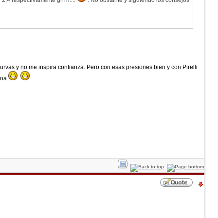
 2,4 respectivamente grrrrr....
. No obstante y siguiendo los consejos
rvas y no me inspira confianza. Pero con esas presiones bien y con Pirelli
inna