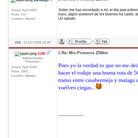
santiago
Joder, me has recordado a mi el dia que estrene
Joined: April 2009
esos, algun aceleron de los buenos ha caido, 
Posts: 211
Un saludo
Location: Madrid
#24
22 Oct 2009 16:39
Re: Mis Primeros 250km
2JM
Administrador
Premium
Pues yo la verdad es que no me ded
Joined: April 2008
Posts: 3801
hacer el rodaje una buena ruta de 
Location: Malaga
tramo entre casabermeja y malaga qu
vuelven ciegas..
____________