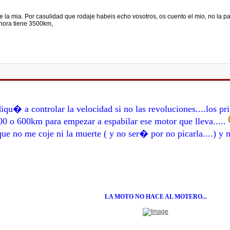
 la mia. Por casulidad que rodaje habeis echo vosotros, os cuento el mio, no la p
ahora tiene 3500km,
iqu� a controlar la velocidad si no las revoluciones....los 
500 o 600km para empezar a espabilar ese motor que lleva.....
e no me coje ni la muerte ( y no ser� por no picarla....) y 
LA MOTO NO HACE AL MOTERO...