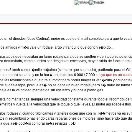
ooter, el director, (Jose Codina), mejor os cuelgo el mail completo para que lo veais
 amigos y m�s vale un rodaje largo y tranquilo que corto y r�pido...
ustados que necesitan un largo rodaje para que se suelten y den todo su potencia
 fuerza demasiado, como pueden ser desgastes excesivos, mayor ruido de funciona
os 5 km/h como l�mite m�ximo (siempre que se pueda), partiendo para el GILER
l motor para soltarse y no lo har� antes de los 6.000 / 7.000 km
ya que es un cuatr
 las revoluciones a que gira el motor para poder mover el veh�culo y ocupante/
le el gas a tope, porque as� no se hace un buen rodaje, pero s� darlo de forma
aje es la velocidad mantenida sin esfuerzo y nunca a pleno gas.
pista no mantengas siempre una velocidad constante durante todo el recorrido, de 
etros y vuelta a la velocidad que le toque o que lleves. El motor agradece estos 
odajes?, cuando fabricantes y talleres dicen que con mil kil�metros ya es suficie
tos ni recambios o haciendo caras reparaciones de motores, sino haciendo que 
ara que as� pod�is comprar m�s revistas... ;-D