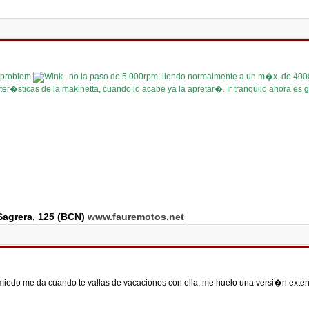
o problem
, no la paso de 5.000rpm, llendo normalmente a un m�x. de 4
er�sticas de la makinetta, cuando lo acabe ya la apretar�. Ir tranquilo ahora es
agrera, 125 (BCN)
www.fauremotos.net
miedo me da cuando te vallas de vacaciones con ella, me huelo una versi�n exten