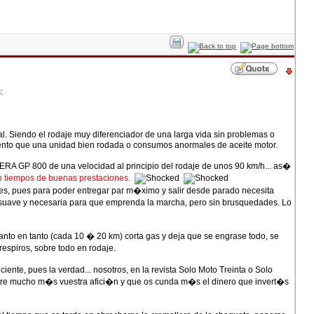
:
l. Siendo el rodaje muy diferenciador de una larga vida sin problemas o
miento que una unidad bien rodada o consumos anormales de aceite motor.
A GP 800 de una velocidad al principio del rodaje de unos 90 km/h... as�
o tiempos de buenas prestaciones.
es, pues para poder entregar par m�ximo y salir desde parado necesita
 suave y necesaria para que emprenda la marcha, pero sin brusquedades. Lo
tanto en tanto (cada 10 � 20 km) corta gas y deja que se engrase todo, se
respiros, sobre todo en rodaje.
nte, pues la verdad... nosotros, en la revista Solo Moto Treinta o Solo
dure mucho m�s vuestra afici�n y que os cunda m�s el dinero que invert�s