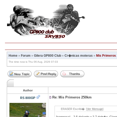
Home
»
Forum
»
Gilera GP800 Club
»
Cr�nicas moteras
»
Mis Primeros
The time now is Thu 06 Aug, 2026 07:03
Author
Re: Mis Primeros 250km
RS 800GP
ERASER Escribi�: [
Ver Mensaje
]