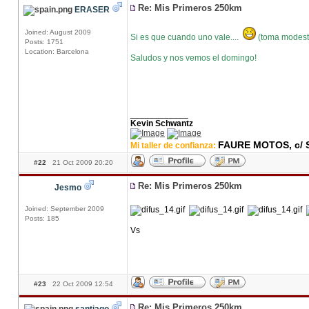
Re: Mis Primeros 250km
ERASER
Joined: August 2009
Si es que cuando uno vale....
(toma mode
Posts: 1751
Location: Barcelona
Saludos y nos vemos el domingo!
____________
Kevin Schwantz
FAURE MOTOS, c/ S
Mi taller de confianza:
#22
21 Oct 2009 20:20
Re: Mis Primeros 250km
Jesmo
Joined: September 2009
Posts: 185
Vs
#23
22 Oct 2009 12:54
Re: Mis Primeros 250km