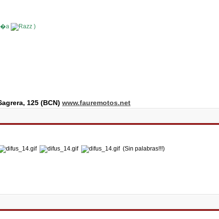
st�a
)
agrera, 125 (BCN)
www.fauremotos.net
(Sin palabras!!!)