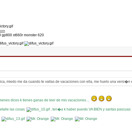
com
50 gp800 xt660r monster 620
ica, miedo me da cuando te vallas de vacaciones con ella, me huelo una versi�n 
nes dices k tienes ganas de leer de mis vacaciones....
detalle las cosas
, ten�a k haber puesto VA BIEN y santas pascua
!