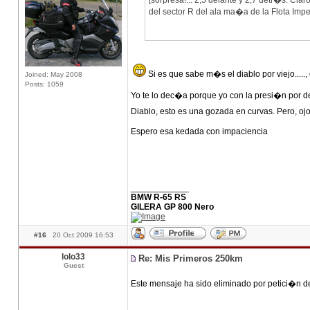
[sorpresa!... 2,5 delante y 2,7 detr�s. Clar
del sector R del ala ma�a de la Flota Imp
Si es que sabe m�s el diablo por viejo....., 
Joined: May 2008
Posts: 1059
Yo te lo dec�a porque yo con la presi�n por deb
Diablo, esto es una gozada en curvas. Pero, oj
Espero esa kedada con impaciencia
____________
BMW R-65 RS
GILERA GP 800 Nero
#16
20 Oct 2009 16:53
lolo33
Re: Mis Primeros 250km
Guest
Este mensaje ha sido eliminado por petici�n d