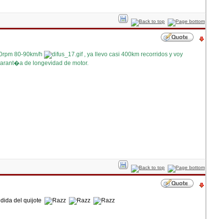
000rpm 80-90km/h
, ya llevo casi 400km recorridos y voy
 garant�a de longevidad de motor.
dida del quijote