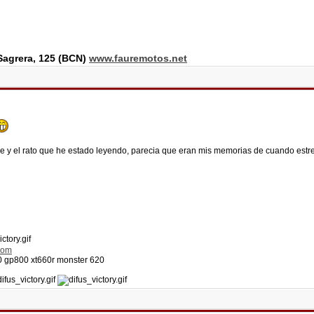
agrera, 125 (BCN)
www.fauremotos.net
re y el rato que he estado leyendo, parecia que eran mis memorias de cuando estre
com
50 gp800 xt660r monster 620