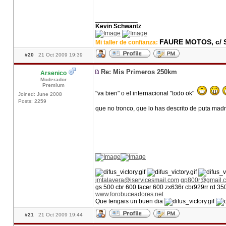
____________
Kevin Schwantz
FAURE MOTOS, c/ S
Mi taller de confianza:
#20
21 Oct 2009 19:39
Re: Mis Primeros 250km
Arsenico
Moderador
Premium
"va bien" o el internacional "todo ok"
Joined: June 2008
Posts: 2259
que no tronco, que lo has descrito de puta mad
____________
jmtalavera@iservicesmail.com
gp800r@gmail.
gs 500 cbr 600 facer 600 zx636r cbr929rr rd 3
www.forobuceadores.net
Que tengais un buen dia
#21
21 Oct 2009 19:44