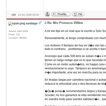
#25
23 Oct 2009 00:58
Re: Mis Primeros 250km
santiago
A mi me dijo en un mail que le escribi a Solo Sc
Joined: April 2009
Posts: 211
Location: Madrid
Personalmente, lo tengo comprobado con muchos
Los motores 4 tiempos de hoy en d�a van tan aj
todo lo contrario... problemas si se acorta o
Aconsejo que cada 500 kms se suban m�s o men
tienes un largo rodaje que es lo que necesita e
Como es un motor autom�tico, no hagas caso de
revolucionarse lo suyo. Tampoco es arremangar
m�s importante, una vez en marcha para su rod
En tiradas largas por carretera nacional o auto
reduzca la velocidad una o dos decenas de kil�m
�Qu� porqu� recomendamos largos y tranquilos r
Scooter, no nos ganamos la vida vendiendo mo
en vuestra moto para vuestra satisfacci�n... p