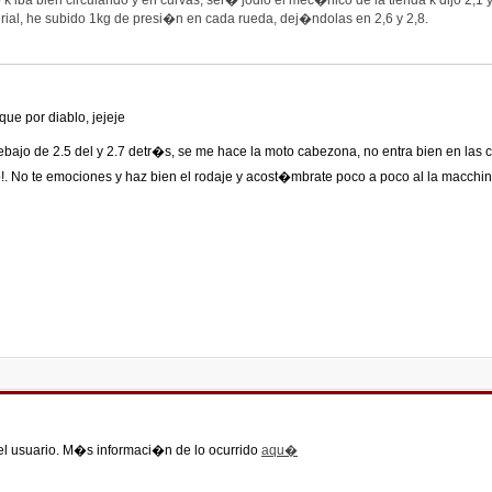
o k iba bien circulando y en curvas, ser� jodio el mec�nico de la tienda k dijo 2,1 y
erial, he subido 1kg de presi�n en cada rueda, dej�ndolas en 2,6 y 2,8.
que por diablo, jejeje
ajo de 2.5 del y 2.7 detr�s, se me hace la moto cabezona, no entra bien en las cu
o!. No te emociones y haz bien el rodaje y acost�mbrate poco a poco al la macch
el usuario. M�s informaci�n de lo ocurrido
aqu�