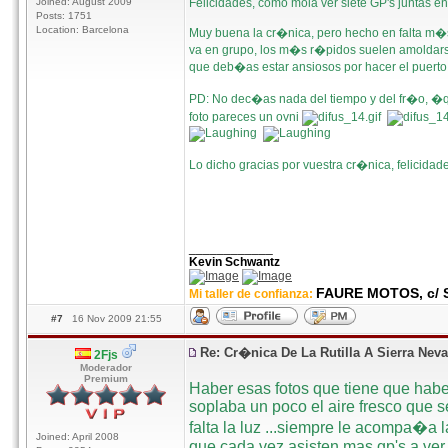
Joined: August 2009
Felicidades, como mola ver siete GP's juntas e
Posts: 1751
Location: Barcelona
Muy buena la cr�nica, pero hecho en falta m�s 
va en grupo, los m�s r�pidos suelen amoldarse
que deb�as estar ansiosos por hacer el puerto.
PD: No dec�as nada del tiempo y del fr�o, �qu
foto pareces un ovni
Lo dicho gracias por vuestra cr�nica, felicida
____________
Kevin Schwantz
FAURE MOTOS, c/ S
Mi taller de confianza:
#7
16 Nov 2009 21:55
Re: Cr�nica De La Rutilla A Sierra Nev
2Fjs
Moderador
Premium
Haber esas fotos que tiene que haber
soplaba un poco el aire fresco que se
falta la luz ...siempre le acompa�a l
Joined: April 2008
que cada vez asisten mas gp's a ver