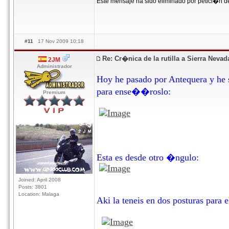
Este mensaje ha sido eliminado por petici�n d
#11
17 Nov 2009 10:18
Re: Cr�nica de la rutilla a Sierra Neva
2JM
Administrador
Hoy he pasado por Antequera y he s
para ense��roslo:
Premium
Esta es desde otro �ngulo:
Joined: April 2008
Posts: 3801
Location: Malaga
Aki la teneis en dos posturas para el