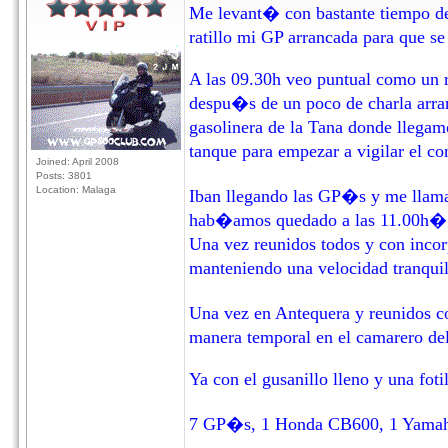
Me levant� con bastante tiempo de 
ratillo mi GP arrancada para que s
A las 09.30h veo puntual como un re
despu�s de un poco de charla arr
gasolinera de la Tana donde llegam
tanque para empezar a vigilar el c
Joined: April 2008
Posts: 3801
Location: Malaga
Iban llegando las GP�s y me llam
hab�amos quedado a las 11.00h�
Una vez reunidos todos y con inco
manteniendo una velocidad tranqu
Una vez en Antequera y reunidos c
manera temporal en el camarero 
Ya con el gusanillo lleno y una foti
7 GP�s, 1 Honda CB600, 1 Yamaha