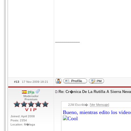
____________
#13
17 Nov 2009 18:21
Re: Cr�nica De La Rutilla A Sierra Nev
2Fjs
Moderador
Premium
2JM Escribi�: [
Ver Mensaje
]
Bueno, mientras edito los videos
Joined: April 2008
Posts: 2354
Location: M�laga