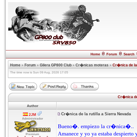
Home
Forum
Search
Home
»
Forum
»
Gilera GP800 Club
»
Cr�nicas moteras
»
Cr�nica de la 
The time now is Sun 09 Aug, 2026 17:05
Cr�nica de 
Author
Cr�nica de la rutilla a Sierra Nevada
2JM
Administrador
Bueno�. empiezo la cr�nica�..
Amanece y yo ya estaba despierto
Premium