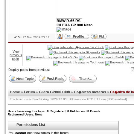
____________
BMW R-65 RS
GILERA GP 800 Nero
#15
17 Nov 2009 23:51
View
previous
topic
Display posts from previous:
Home
»
Forum
»
Gilera GP800 Club
»
Cr�nicas moteras
»
Cr�nica de la 
The time now is Sun 09 Aug, 2026 17:05 | All times are UTC + 1 Hour [DST enabled]
Users browsing this topic: 0 Registered, 0 Hidden and 0 Guests
Registered Users: None
Permissions List
You
cannot
post new topics in this forum