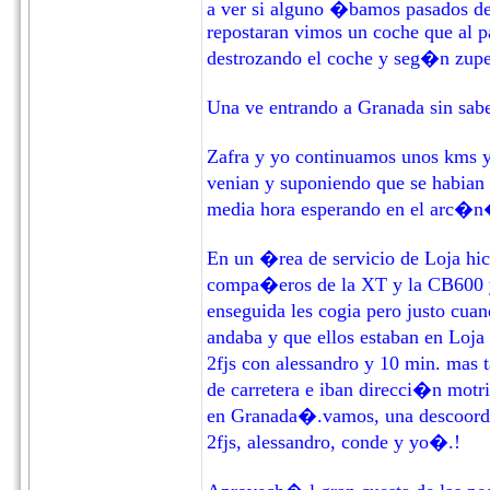
a ver si alguno �bamos pasados de
repostaran vimos un coche que al p
destrozando el coche y seg�n zupe
Una ve entrando a Granada sin sa
Zafra y yo continuamos unos kms y
venian y suponiendo que se habian
media hora esperando en el arc�
En un �rea de servicio de Loja hi
compa�eros de la XT y la CB600 y
enseguida les cogia pero justo cu
andaba y que ellos estaban en Loj
2fjs con alessandro y 10 min. mas
de carretera e iban direcci�n motr
en Granada�.vamos, una descoordin
2fjs, alessandro, conde y yo�.!