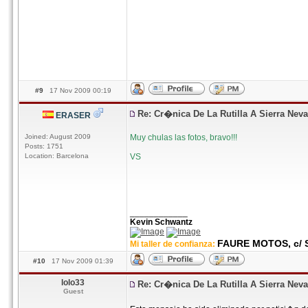
#9
17 Nov 2009 00:19
Re: Cr�nica De La Rutilla A Sierra Nev
ERASER
Joined: August 2009
Muy chulas las fotos, bravo!!!
Posts: 1751
Location: Barcelona
VS
____________
Kevin Schwantz
FAURE MOTOS, c/ S
Mi taller de confianza:
#10
17 Nov 2009 01:39
lolo33
Re: Cr�nica De La Rutilla A Sierra Nev
Guest