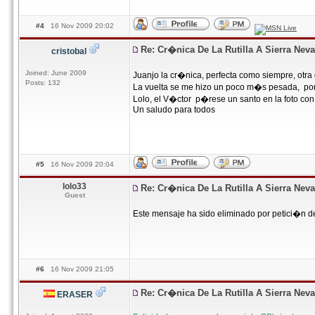
#4
16 Nov 2009 20:02
Re: Cr�nica De La Rutilla A Sierra Nev
cristobal
Joined: June 2009
Juanjo la cr�nica, perfecta como siempre, otr
Posts: 132
La vuelta se me hizo un poco m�s pesada, po
Lolo, el V�ctor p�rese un santo en la foto con
Un saludo para todos
#5
16 Nov 2009 20:04
lolo33
Re: Cr�nica De La Rutilla A Sierra Nev
Guest
Este mensaje ha sido eliminado por petici�n d
#6
16 Nov 2009 21:05
Re: Cr�nica De La Rutilla A Sierra Nev
ERASER