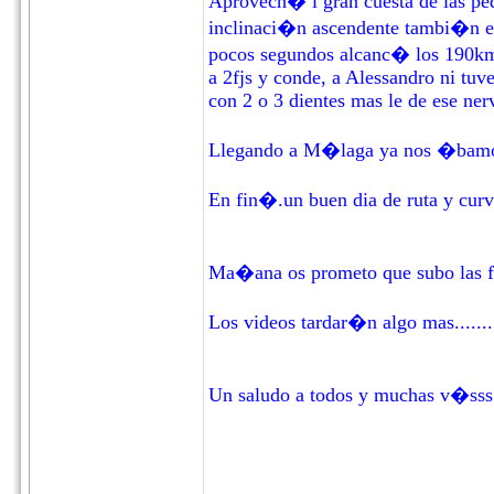
Aprovech� l gran cuesta de las ped
inclinaci�n ascendente tambi�n era
pocos segundos alcanc� los 190km/h
a 2fjs y conde, a Alessandro ni tuve
con 2 o 3 dientes mas le de ese nervi
Llegando a M�laga ya nos �bamos
En fin�.un buen dia de ruta y cur
Ma�ana os prometo que subo las f
Los videos tardar�n algo mas.......
Un saludo a todos y muchas v�sss.