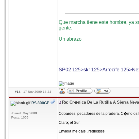
Que marcha tiene este hombre, ya s
gente.
Un abrazo
____________
SP02 125>skr 125>Arrecife 125>Ne
#14
17 Nov 2009 18:24
Re: Cr�nica De La Rutilla A Sierra Nev
RS 800GP
Joined: May 2008
Cobardes, pecadores de la pradera. C�mo os 
Posts: 1059
Claro; el Sur.
Envidia me dais , rediossss