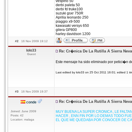
vespino 50
derbi paleta 50
derbi fd truke100
suzuki gsxr 750R
Aprilia leonardo 250
piaggio x9-500
kawasaki versys 650
gilera GP800
harley davidson 1200
#2
16 Nov 2009 19:12
lolo33
Re: Cr�nica De La Rutilla A Sierra Nev
Guest
Este mensaje ha sido eliminado por petici�n d
Last edited by lolo33 on 25 Oct 2011 16:01; edited 1 tim
#3
16 Nov 2009 19:37
Re: Cr�nica De La Rutilla A Sierra Nev
conde
Joined: June 2009
MUY BUENA LA SUPER CRONICA , LE FALTA
Posts: 42
HACER , ENN FIN POR LO DEMAS TODO FU
Location: malaga
EL QUE ME QUEDABA POR CONOCER DE CAD