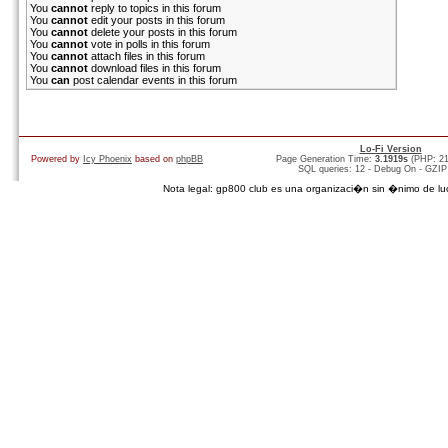
You
cannot
reply to topics in this forum
You
cannot
edit your posts in this forum
You
cannot
delete your posts in this forum
You
cannot
vote in polls in this forum
You
cannot
attach files in this forum
You
cannot
download files in this forum
You
can
post calendar events in this forum
Lo-Fi Version
Powered by
Icy Phoenix
based on
phpBB
Page Generation Time:
3.1919s
(PHP: 2
SQL queries: 12 - Debug On - GZIP
Nota legal: gp800 club es una organizaci�n sin �nimo de lucro