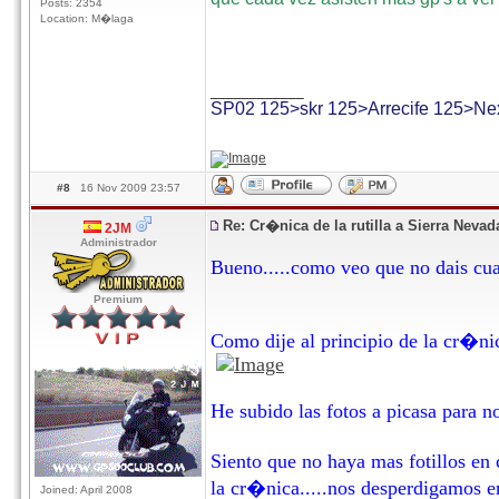
Posts: 2354
Location: M�laga
____________
SP02 125>skr 125>Arrecife 125>Ne
#8
16 Nov 2009 23:57
Re: Cr�nica de la rutilla a Sierra Neva
2JM
Administrador
Bueno.....como veo que no dais cu
Premium
Como dije al principio de la cr�nica.
He subido las fotos a picasa para no
Siento que no haya mas fotillos en
la cr�nica.....nos desperdigamos 
Joined: April 2008