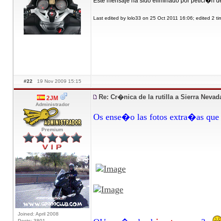
Este mensaje ha sido eliminado por petici�n d
Last edited by lolo33 on 25 Oct 2011 16:06; edited 2 ti
#22
19 Nov 2009 15:15
Re: Cr�nica de la rutilla a Sierra Neva
2JM
Administrador
Os ense�o las fotos extra�as que com
Premium
Joined: April 2008
Posts: 3801