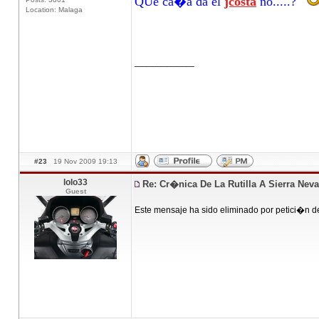
QUe ca�a da el
jcosta
no.....?
Location: Malaga
____________
#23
19 Nov 2009 19:13
lolo33
Re: Cr�nica De La Rutilla A Sierra Nev
Guest
Este mensaje ha sido eliminado por petici�n d