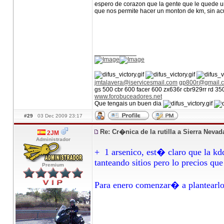
espero de corazon que la gente que le quede un
que nos permite hacer un monton de km, sin ac
____________
jmtalavera@iservicesmail.com
gp800r@gmail.
gs 500 cbr 600 facer 600 zx636r cbr929rr rd 3
www.forobuceadores.net
Que tengais un buen dia
#29
03 Dec 2009 23:17
Re: Cr�nica de la rutilla a Sierra Neva
2JM
Administrador
+ 1 arsenico, est� claro que la kd
tanteando sitios pero lo precios qu
Premium
Para enero comenzar� a plantearlo 