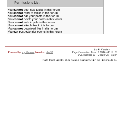
Permissions List
You
cannot
post new topics in this forum
You
cannot
reply to topics in this forum
You
cannot
edit your posts in this forum
You
cannot
delete your posts in this forum
You
cannot
vote in polls in this forum
You
cannot
attach files in this forum
You
cannot
download files in this forum
You
can
post calendar events in this forum
Lo-Fi Version
Powered by
Icy Phoenix
based on
phpBB
Page Generation Time:
0.3397s
(PHP: 2
SQL queries: 20 - Debug On - GZIP
Nota legal: gp800 club es una organizaci�n sin �nimo de lucro