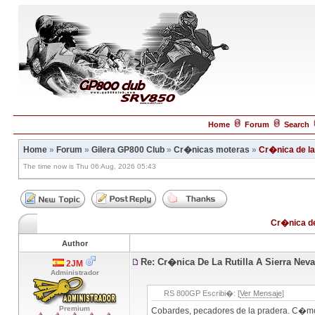
Home
Forum
Search
Home
»
Forum
»
Gilera GP800 Club
»
Cr�nicas moteras
»
Cr�nica de la 
The time now is Thu 06 Aug, 2026 05:43
Cr�nica de 
Author
Re: Cr�nica De La Rutilla A Sierra Nev
2JM
Administrador
RS 800GP Escribi�: [
Ver Mensaje
]
Premium
Cobardes, pecadores de la pradera. C�mo