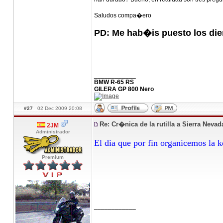
Saludos compa�ero
PD: Me hab�is puesto los die
____________
BMW R-65 RS
GILERA GP 800 Nero
#27
02 Dec 2009 20:08
Re: Cr�nica de la rutilla a Sierra Neva
2JM
Administrador
El dia que por fin organicemos la k
Premium
____________