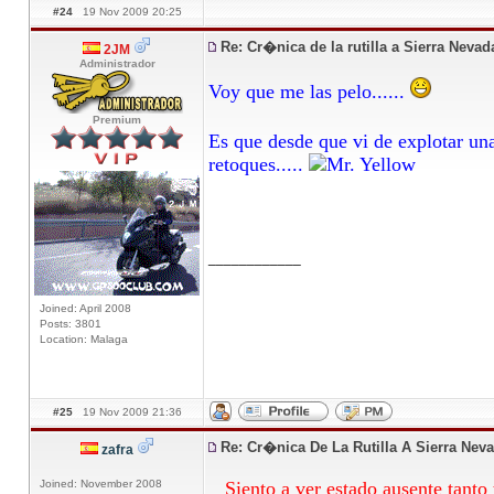
#24
19 Nov 2009 20:25
Re: Cr�nica de la rutilla a Sierra Neva
2JM
Administrador
Voy que me las pelo......
Premium
Es que desde que vi de explotar un
retoques.....
____________
Joined: April 2008
Posts: 3801
Location: Malaga
#25
19 Nov 2009 21:36
Re: Cr�nica De La Rutilla A Sierra Nev
zafra
Joined: November 2008
Siento a ver estado ausente tanto t