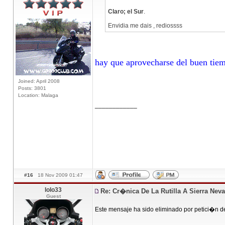
Claro; el Sur
.
Envidia me dais , rediossss
hay que aprovecharse del buen tiemp
Joined: April 2008
Posts: 3801
Location: Malaga
____________
#16
18 Nov 2009 01:47
lolo33
Re: Cr�nica De La Rutilla A Sierra Nev
Guest
Este mensaje ha sido eliminado por petici�n d