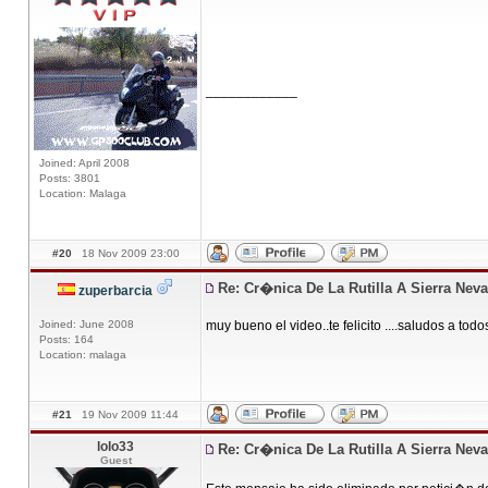
____________
Joined: April 2008
Posts: 3801
Location: Malaga
#20
18 Nov 2009 23:00
Re: Cr�nica De La Rutilla A Sierra Nev
zuperbarcia
Joined: June 2008
muy bueno el video..te felicito ....saludos a tod
Posts: 164
Location: malaga
#21
19 Nov 2009 11:44
lolo33
Re: Cr�nica De La Rutilla A Sierra Nev
Guest