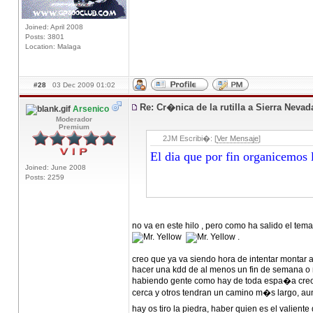
Joined: April 2008
Posts: 3801
Location: Malaga
#28
03 Dec 2009 01:02
Re: Cr�nica de la rutilla a Sierra Neva
Arsenico
Moderador
Premium
2JM Escribi�: [
Ver Mensaje
]
El dia que por fin organicemos 
Joined: June 2008
Posts: 2259
no va en este hilo , pero como ha salido el t
.
creo que ya va siendo hora de intentar montar 
hacer una kdd de al menos un fin de semana o mi
habiendo gente como hay de toda espa�a creo q
cerca y otros tendran un camino m�s largo, au
hay os tiro la piedra, haber quien es el valien