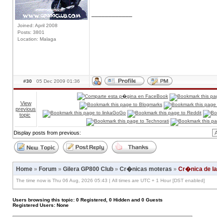
____________
Joined: April 2008
Posts: 3801
Location: Malaga
#30
05 Dec 2009 01:36
View
previous
topic
Display posts from previous:
Home
»
Forum
»
Gilera GP800 Club
»
Cr�nicas moteras
»
Cr�nica de la 
The time now is Thu 06 Aug, 2026 05:43 | All times are UTC + 1 Hour [DST enabled]
Users browsing this topic: 0 Registered, 0 Hidden and 0 Guests
Registered Users: None