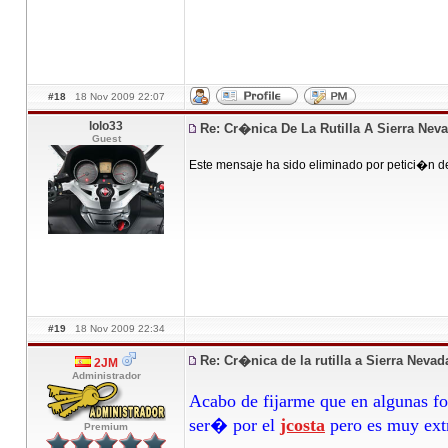
#18
18 Nov 2009 22:07
lolo33
Re: Cr�nica De La Rutilla A Sierra Nev
Guest
Este mensaje ha sido eliminado por petici�n d
#19
18 Nov 2009 22:34
Re: Cr�nica de la rutilla a Sierra Neva
2JM
Administrador
Acabo de fijarme que en algunas fo
ser� por el
jcosta
pero es muy extr
Premium