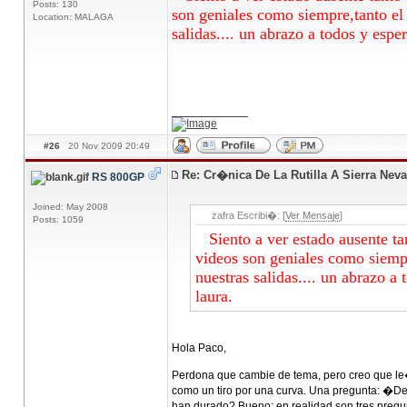
Posts: 130
son geniales como siempre,tanto el 
Location: MALAGA
salidas.... un abrazo a todos y
____________
#26
20 Nov 2009 20:49
Re: Cr�nica De La Rutilla A Sierra Nev
RS 800GP
Joined: May 2008
zafra Escribi�: [
Ver Mensaje
]
Posts: 1059
Siento a ver estado ausente tan
videos son geniales como siempr
nuestras salidas.... un abrazo a
laura.
Hola Paco,
Perdona que cambie de tema, pero creo que le
como un tiro por una curva. Una pregunta: �
han durado? Bueno; en realidad son tres preg