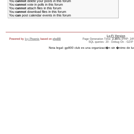
You
cannot
delete your posts in this forum
You
cannot
vote in polls in this forum
You
cannot
attach files in this forum
You
cannot
download files in this forum
You
can
post calendar events in this forum
Lo-Fi Version
Powered by
Icy Phoenix
based on
phpBB
Page Generation Time:
2.497s
(PHP: 24
SQL queries: 20 - Debug On - GZIP
Nota legal: gp800 club es una organizaci�n sin �nimo de lucro