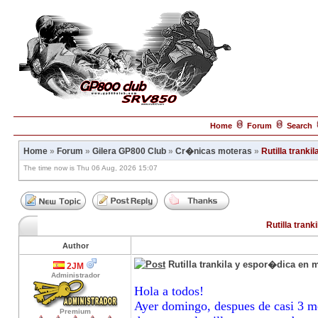
Home
Forum
Search
Home
»
Forum
»
Gilera GP800 Club
»
Cr�nicas moteras
»
Rutilla trank
The time now is Thu 06 Aug, 2026 15:07
Rutilla tran
Author
Rutilla trankila y espor�dica en 
2JM
Administrador
Hola a todos!
Ayer domingo, despues de casi 3 m
Premium