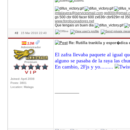
jmtalavera@iservicesmail.com
gp800r@gmail.
gs 500 cbr 600 facer 600 zx636r cbr929rr rd 3
www.forobuceadores.net
Que tengais un buen dia
#2
15 Mar 2010 22:40
Re: Rutilla trankila y espor�dica
2JM
Administrador
El zafra llevaba paquete al igual q
alguno se pasaba de la raya las chu
Premium
En cambio, 2Fjs y yo.........
Joined: April 2008
Posts: 3801
Location: Malaga
____________