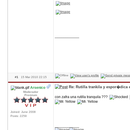
____________
#1
15 Mar 2010 22:15
Re: Rutilla trankila y espor�dica
Arsenico
Moderador
Premium
con zafra una rutilla tranquila ???
Joined: June 2008
Posts: 2259
____________