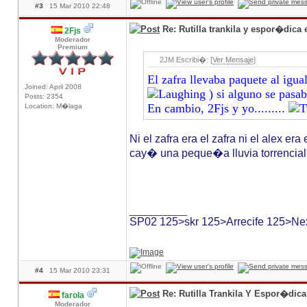
#3
15 Mar 2010 22:48
Re: Rutilla trankila y espor�dica
2Fjs
Moderador
Premium
2JM Escribi�: [
Ver Mensaje
]
El zafra llevaba paquete al igua
Joined: April 2008
) si alguno se pasab
Posts: 2354
En cambio, 2Fjs y yo.........
Location: M�laga
Ni el zafra era el zafra ni el alex er
cay� una peque�a lluvia torrencial q
____________
SP02 125>skr 125>Arrecife 125>Ne
#4
15 Mar 2010 23:31
Re: Rutilla Trankila Y Espor�dic
farola
Moderador