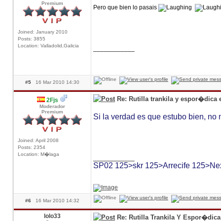
Premium
Pero que bien lo pasais
Joined: January 2010
Posts: 3855
Location: Valladolid,Galicia
____________
#5
16 Mar 2010 14:30
Re: Rutilla trankila y espor�dica
2Fjs
Moderador
Premium
Si la verdad es que estubo bien, no
Joined: April 2008
Posts: 2354
Location: M�laga
____________
SP02 125>skr 125>Arrecife 125>Ne
#6
16 Mar 2010 14:32
lolo33
Re: Rutilla Trankila Y Espor�dic