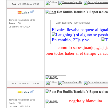
#11
20 Mar 2010 00:16
Re: Rutilla Trankila Y Espor�dic
zafra
Joined: November 2008
2JM Escribi�: [
Ver Mensaje
]
Posts: 130
Location: MALAGA
El zafra llevaba paquete al igua
) si alguno se pasab
En cambio, 2Fjs y yo.........
como lo sabes juanjo,,,,jajajaj 
bien todos haber si el tiempo
____________
#12
20 Mar 2010 15:24
Re: Rutilla Trankila Y Espor�dic
zafra
Joined: November 2008
negrita y blanq
Posts: 130
Location: MALAGA