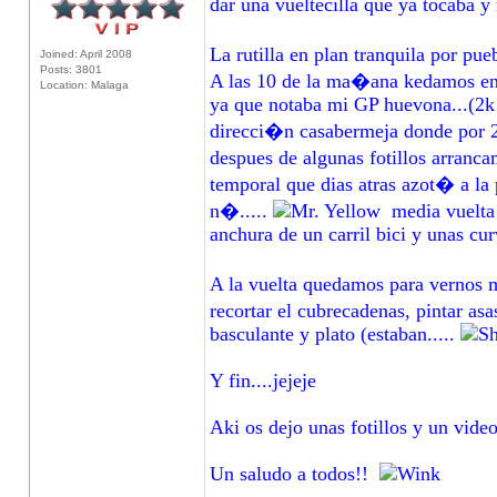
dar una vueltecilla que ya tocaba y
La rutilla en plan tranquila por p
Joined: April 2008
Posts: 3801
A las 10 de la ma�ana kedamos en 
Location: Malaga
ya que notaba mi GP huevona...(2k d
direcci�n casabermeja donde por 2
despues de algunas fotillos arranca
temporal que dias atras azot� a la 
n�.....
media vuelta 
anchura de un carril bici y unas cu
A la vuelta quedamos para vernos 
recortar el cubrecadenas, pintar as
basculante y plato (estaban.....
Y fin....jejeje
Aki os dejo unas fotillos y un vide
Un saludo a todos!!