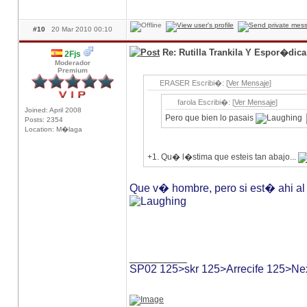
#10
20 Mar 2010 00:10
Re: Rutilla Trankila Y Espor�dic
2Fjs
Moderador
Premium
ERASER Escribi�: [
Ver Mensaje
]
farola Escribi�: [
Ver Mensaje
]
Joined: April 2008
Pero que bien lo pasais
Posts: 2354
Location: M�laga
+1. Qu� l�stima que esteis tan abajo...
Que v� hombre, pero si est� ahi al
____________
SP02 125>skr 125>Arrecife 125>Ne