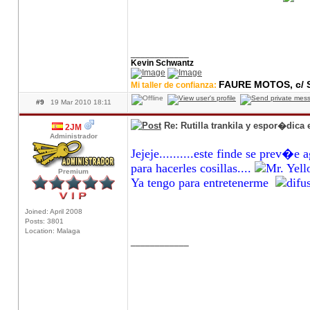
____________
Kevin Schwantz
FAURE MOTOS, c/ S
Mi taller de confianza:
#9
19 Mar 2010 18:11
Re: Rutilla trankila y espor�dica
2JM
Administrador
Jejeje..........este finde se prev�e
para hacerles cosillas....
Premium
Ya tengo para entretenerme
Joined: April 2008
Posts: 3801
Location: Malaga
____________