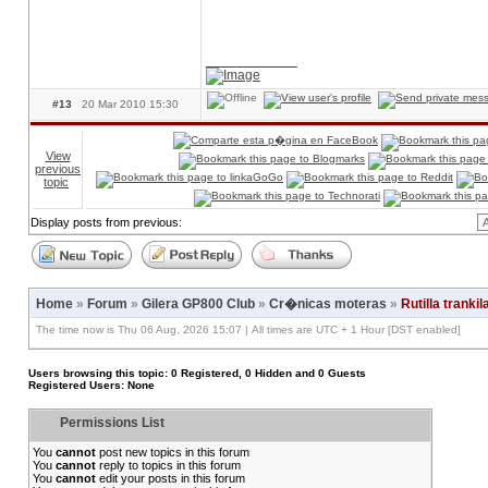
____________
#13
20 Mar 2010 15:30
View
previous
topic
Display posts from previous:
Home
»
Forum
»
Gilera GP800 Club
»
Cr�nicas moteras
»
Rutilla trank
The time now is Thu 06 Aug, 2026 15:07 | All times are UTC + 1 Hour [DST enabled]
Users browsing this topic: 0 Registered, 0 Hidden and 0 Guests
Registered Users: None
Permissions List
You
cannot
post new topics in this forum
You
cannot
reply to topics in this forum
You
cannot
edit your posts in this forum