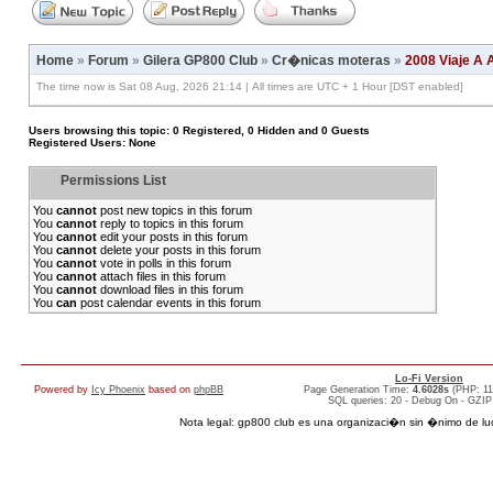
Home
»
Forum
»
Gilera GP800 Club
»
Cr�nicas moteras
»
2008 Viaje A 
The time now is Sat 08 Aug, 2026 21:14 | All times are UTC + 1 Hour [DST enabled]
Users browsing this topic: 0 Registered, 0 Hidden and 0 Guests
Registered Users: None
Permissions List
You
cannot
post new topics in this forum
You
cannot
reply to topics in this forum
You
cannot
edit your posts in this forum
You
cannot
delete your posts in this forum
You
cannot
vote in polls in this forum
You
cannot
attach files in this forum
You
cannot
download files in this forum
You
can
post calendar events in this forum
Lo-Fi Version
Powered by
Icy Phoenix
based on
phpBB
Page Generation Time:
4.6028s
(PHP: 1
SQL queries: 20 - Debug On - GZIP
Nota legal: gp800 club es una organizaci�n sin �nimo de lucro