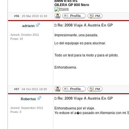
BMW R-65 RS
GILERA GP 800 Nero
#56
20 Mar 2010 11:16
Re: 2008 Viaje A Austria En GP
adriann
Joined: October 2011
Impresionante, una pasada.
Posts: 16
Lo del equipaje es para alucinar.
Todo un test para la moto y para el piloto.
Enhorabuena.
#57
04 Oct 2011 19:35
Re: 2008 Viaje A Austria En GP
Robertux
Joined: September 2011
Enhorabuena por el viaje.
Posts: 3
Yo estuve el a�o pasado en Alemania con mi Sa