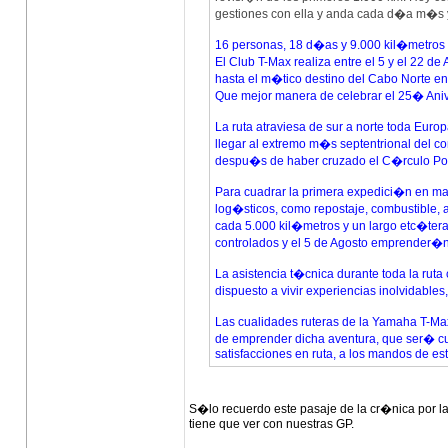
gestiones con ella y anda cada d�a m�s 
16 personas, 18 d�as y 9.000 kil�metro
El Club T-Max realiza entre el 5 y el 22
hasta el m�tico destino del Cabo Norte e
Que mejor manera de celebrar el 25� Ani
La ruta atraviesa de sur a norte toda Eur
llegar al extremo m�s septentrional del 
despu�s de haber cruzado el C�rculo Pol
Para cuadrar la primera expedici�n en max
log�sticos, como repostaje, combustible, al
cada 5.000 kil�metros y un largo etc�tera
controlados y el 5 de Agosto emprender�n
La asistencia t�cnica durante toda la rut
dispuesto a vivir experiencias inolvidabl
Las cualidades ruteras de la Yamaha T-Max 
de emprender dicha aventura, que ser� cu
satisfacciones en ruta, a los mandos de e
S�lo recuerdo este pasaje de la cr�nica por la 
tiene que ver con nuestras GP.