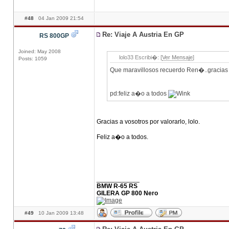
#48
04 Jan 2009 21:54
Re: Viaje A Austria En GP
RS 800GP
Joined: May 2008
lolo33 Escribi�: [
Ver Mensaje
]
Posts: 1059
Que maravillosos recuerdo Ren�..gracias 
pd:feliz a�o a todos
Gracias a vosotros por valorarlo, lolo.
Feliz a�o a todos.
____________
BMW R-65 RS
GILERA GP 800 Nero
#49
10 Jan 2009 13:48