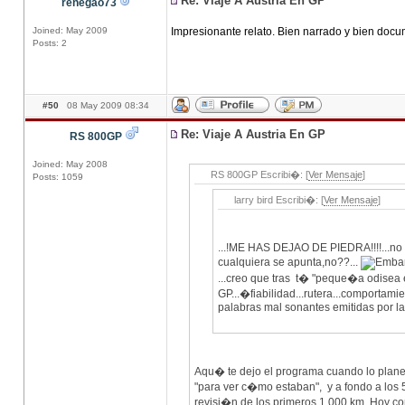
Re: Viaje A Austria En GP
renegao73
Joined: May 2009
Impresionante relato. Bien narrado y bien docum
Posts: 2
#50
08 May 2009 08:34
Re: Viaje A Austria En GP
RS 800GP
Joined: May 2008
RS 800GP Escribi�: [
Ver Mensaje
]
Posts: 1059
larry bird Escribi�: [
Ver Mensaje
]
...!ME HAS DEJAO DE PIEDRA!!!!...no
cualquiera se apunta,no??...
...creo que tras t� "peque�a odisea 
GP...�fiabilidad...rutera...comportamie
palabras mal sonantes emitidas por la
Aqu� te dejo el programa cuando lo plane
"para ver c�mo estaban", y a fondo a los 5
revisi�n de los primeros 1.000 km. Hoy c