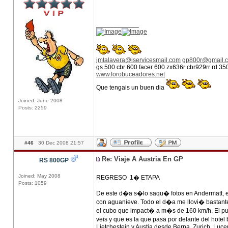
____________
jmtalavera@iservicesmail.com
gp800r@gmail.
gs 500 cbr 600 facer 600 zx636r cbr929rr rd 3
www.forobuceadores.net
Que tengais un buen dia
Joined: June 2008
Posts: 2259
#46
30 Dec 2008 21:57
Re: Viaje A Austria En GP
RS 800GP
Joined: May 2008
REGRESO 1� ETAPA
Posts: 1059
De este d�a s�lo saqu� fotos en Andermatt, e
con aguanieve. Todo el d�a me llovi� bastante, 
el cubo que impact� a m�s de 160 km/h. El pu
veis y que es la que pasa por delante del hote
Lietchestein y Austia desde Berna, Zurich, Lucer