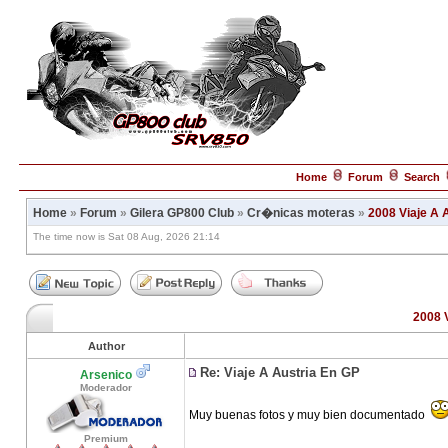
Home
Forum
Search
Home
»
Forum
»
Gilera GP800 Club
»
Cr�nicas moteras
»
2008 Viaje A 
The time now is Sat 08 Aug, 2026 21:14
2008 
Author
Re: Viaje A Austria En GP
Arsenico
Moderador
Muy buenas fotos y muy bien documentado
Premium