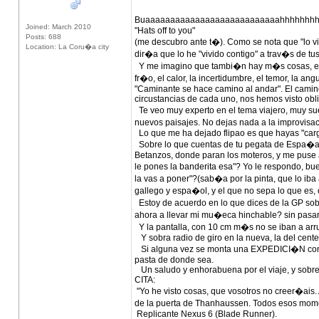
Buaaaaaaaaaaaaaaaaaaaaaaaaaaahhhhhhhh! 
Joined: March 2010
"Hats off to you"
Posts: 688
(me descubro ante t�). Como se nota que "lo v
Location: La Coru�a city
dir�a que lo he "vivido contigo" a trav�s de t
Y me imagino que tambi�n hay m�s cosas, el dis
fr�o, el calor, la incertidumbre, el temor, la angu
"Caminante se hace camino al andar". El camino
circustancias de cada uno, nos hemos visto obli
Te veo muy experto en el tema viajero, muy sue
nuevos paisajes. No dejas nada a la improvisa
Lo que me ha dejado flipao es que hayas "carg
Sobre lo que cuentas de tu pegata de Espa�a, 
Betanzos, donde paran los moteros, y me puse a
le pones la banderita esa"? Yo le respondo, bu
la vas a poner"?(sab�a por la pinta, que lo iba 
gallego y espa�ol, y el que no sepa lo que es,
Estoy de acuerdo en lo que dices de la GP sob
ahora a llevar mi mu�eca hinchable? sin pasa
Y la pantalla, con 10 cm m�s no se iban a arr
Y sobra radio de giro en la nueva, la del cente
Si alguna vez se monta una EXPEDICI�N com
pasta de donde sea.
Un saludo y enhorabuena por el viaje, y sobre 
CITA:
"Yo he visto cosas, que vosotros no creer�ais.
de la puerta de Thanhaussen. Todos esos momen
Replicante Nexus 6 (Blade Runner).