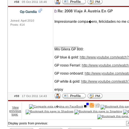
#58
05 Oct 2011 16:46
Re: 2008 Viaje A Austria En GP
Gp Gandia
Joined: April 2010
Impresionante compa�ero, felicidades no me ca
Posts: 414
____________
Mis Gilera GP 800:
GP blue & gold:
http://www.youtube.com/watc
GP rosso Ferrari:
http://www.youtube.com/wa
GP rosso onboard:
http://www.youtube.com/wat
GP white & gold:
http://www.youtube.com/wat
enjoy
#59
17 Oct 2011 14:43
View
previous
topic
Display posts from previous: