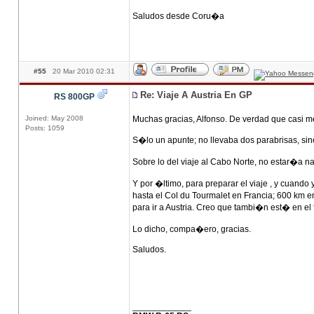
Saludos desde Coru�a
#55
20 Mar 2010 02:31
Re: Viaje A Austria En GP
RS 800GP
Joined: May 2008
Muchas gracias, Alfonso. De verdad que casi m
Posts: 1059
S�lo un apunte; no llevaba dos parabrisas, sin
Sobre lo del viaje al Cabo Norte, no estar�a 
Y por �ltimo, para preparar el viaje , y cuando
hasta el Col du Tourmalet en Francia; 600 km en
para ir a Austria. Creo que tambi�n est� en el f
Lo dicho, compa�ero, gracias.
Saludos.
____________