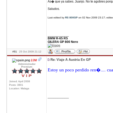
As� que ya sabes. Juanjo. No te agobies porq
Saludos.
Last edited by
RS 800GP
on 02 Nov 2009 23:17; edited 
____________
BMW R-65 RS
GILERA GP 800 Nero
#51
25 Oct 2009 21:12
Re: Viaje A Austria En GP
2JM
Administrador
Premium
Estoy un poco perdido ren�.... cua
Joined: April 2008
Posts: 3801
Location: Malaga
____________