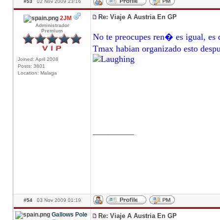
#53
02 Nov 2009 23:16
Re: Viaje A Austria En GP
2JM
Administrador
Premium
No te preocupes ren� es igual, es 
Tmax habian organizado esto despu�
Joined: April 2008
Posts: 3801
Location: Malaga
____________
#54
03 Nov 2009 01:19
Gallows Pole
Re: Viaje A Austria En GP