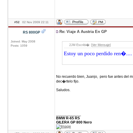
#52
02 Nov 2009 22:11
Re: Viaje A Austria En GP
RS 800GP
Joined: May 2008
2JM Escribi�: [
Ver Mensaje
]
Posts: 1059
Estoy un poco perdido ren�....
No recuerdo bien, Juanjo, pero fue antes del mi
dec�rtelo fijo.
Saludos.
____________
BMW R-65 RS
GILERA GP 800 Nero