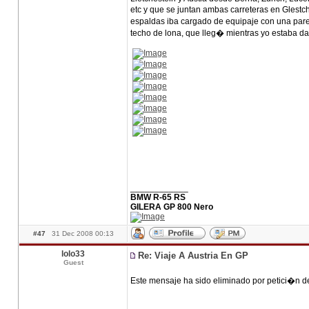
etc y que se juntan ambas carreteras en Glestc
espaldas iba cargado de equipaje con una parej
techo de lona, que lleg� mientras yo estaba da
____________
BMW R-65 RS
GILERA GP 800 Nero
#47
31 Dec 2008 00:13
lolo33
Re: Viaje A Austria En GP
Guest
Este mensaje ha sido eliminado por petici�n d