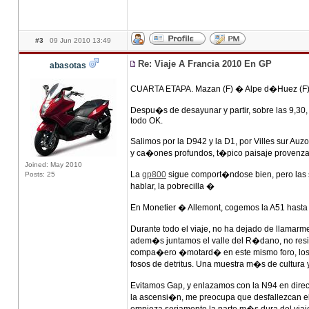
#3
09 Jun 2010 13:49
Re: Viaje A Francia 2010 En GP
abasotas
CUARTA ETAPA. Mazan (F) � Alpe d�Huez (F
Despu�s de desayunar y partir, sobre las 9,30
todo OK.
Salimos por la D942 y la D1, por Villes sur Auz
y ca�ones profundos, t�pico paisaje provenza
Joined: May 2010
La
gp800
sigue comport�ndose bien, pero las 
Posts: 25
hablar, la pobrecilla �
En Monetier � Allemont, cogemos la A51 hasta T
Durante todo el viaje, no ha dejado de llamarm
adem�s juntamos el valle del R�dano, no resi
compa�ero �motard� en este mismo foro, los r
fosos de detritus. Una muestra m�s de cultura
Evitamos Gap, y enlazamos con la N94 en direcc
la ascensi�n, me preocupa que desfallezcan el