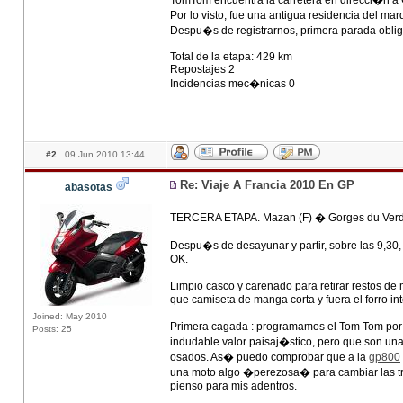
TomTom encuentra la carretera en direcci�n a C
Por lo visto, fue una antigua residencia del ma
Despu�s de registrarnos, primera parada obligad
Total de la etapa: 429 km
Repostajes 2
Incidencias mec�nicas 0
#2
09 Jun 2010 13:44
Re: Viaje A Francia 2010 En GP
abasotas
TERCERA ETAPA. Mazan (F) � Gorges du Verd
Despu�s de desayunar y partir, sobre las 9,30
OK.
Limpio casco y carenado para retirar restos d
que camiseta de manga corta y fuera el forro int
Joined: May 2010
Primera cagada : programamos el Tom Tom por 
Posts: 25
indudable valor paisaj�stico, pero que son un
osados. As� puedo comprobar que a la
gp800
una moto algo �perezosa� para cambiar las tr
pienso para mis adentros.