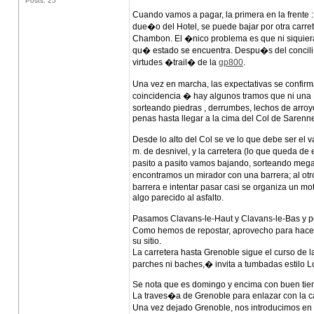
Posts: 25
Cuando vamos a pagar, la primera en la frente 
due�o del Hotel, se puede bajar por otra carre
Chambon. El �nico problema es que ni siquiera
qu� estado se encuentra. Despu�s del concili
virtudes �trail� de la
gp800
.
Una vez en marcha, las expectativas se confirm
coincidencia � hay algunos tramos que ni una
sorteando piedras , derrumbes, lechos de arr
penas hasta llegar a la cima del Col de Sarenn
Desde lo alto del Col se ve lo que debe ser e
m. de desnivel, y la carretera (lo que queda d
pasito a pasito vamos bajando, sorteando meg
encontramos un mirador con una barrera; al ot
barrera e intentar pasar casi se organiza un 
algo parecido al asfalto.
Pasamos Clavans-le-Haut y Clavans-le-Bas y p
Como hemos de repostar, aprovecho para hacer
su sitio.
La carretera hasta Grenoble sigue el curso de
parches ni baches,� invita a tumbadas estilo 
Se nota que es domingo y encima con buen tiem
La traves�a de Grenoble para enlazar con la car
Una vez dejado Grenoble, nos introducimos en 