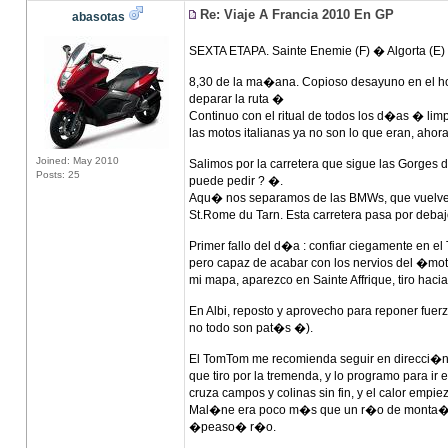
Re: Viaje A Francia 2010 En GP
abasotas
SEXTA ETAPA. Sainte Enemie (F) � Algorta (E)
8,30 de la ma�ana. Copioso desayuno en el ho
deparar la ruta �
Continuo con el ritual de todos los d�as � l
las motos italianas ya no son lo que eran, ah
Joined: May 2010
Salimos por la carretera que sigue las Gorges d
Posts: 25
puede pedir ? �.
Aqu� nos separamos de las BMWs, que vuelven h
St.Rome du Tarn. Esta carretera pasa por debaj
Primer fallo del d�a : confiar ciegamente en
pero capaz de acabar con los nervios del �m
mi mapa, aparezco en Sainte Affrique, tiro hacia
En Albi, reposto y aprovecho para reponer f
no todo son pat�s �).
El TomTom me recomienda seguir en direcci�n 
que tiro por la tremenda, y lo programo para i
cruza campos y colinas sin fin, y el calor emp
Mal�ne era poco m�s que un r�o de monta�a,
�peaso� r�o.