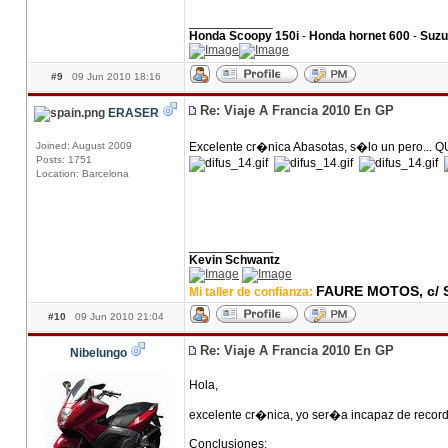
____________
Honda Scoopy 150i
-
Honda hornet 600
-
Suzu
#9
09 Jun 2010 18:16
Re: Viaje A Francia 2010 En GP
ERASER
Joined: August 2009
Excelente cr�nica Abasotas, s�lo un pero.
Posts: 1751
Location: Barcelona
____________
Kevin Schwantz
FAURE MOTOS, c/ S
Mi taller de confianza:
#10
09 Jun 2010 21:04
Re: Viaje A Francia 2010 En GP
Nibelungo
Hola,
excelente cr�nica, yo ser�a incapaz de record
Conclusiones: