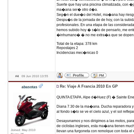
Suerte que hay una piscina climatizada, con �ja
ma�ana ser� otro d�a.
Seg�n el due�o del Hotel, ma�ana hay riesgo 
Despu�s de la jornada de de hoy, con la subida
profesionales. En una etapa de las considerad
hemos subido hoy � s�lo de pensarlo, me entr
�inhumano� � no me extra�a que se dope
Total de la etapa: 378 km
Repostajes 2
Incidencias mec�nicas 0
#4
09 Jun 2010 13:55
Re: Viaje A Francia 2010 En GP
abasotas
QUINTA ETAPA. Alpe d�Huez (F) � Sainte Ene
Diana 7.30 de la ma�ana. Ducha reparadora y a
al fondo s�lo se ve el cielo azul, y el sol refl
Desayunamos y nos dirigimos a las motos, para
de ciclistas ingleses, esta ma�ana tienen muc
Joined: May 2010
llevan una furgoneta con remolque con toda el 