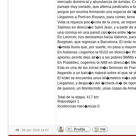
mercado dominical y abundancia de turistas. C
paisaje muy variado, que alterna pastizales a 
yergue por encima formando una especie de t�
Llegamos a Pont-en-Royans, para comer, tiene
Vista la riqueza pisc�cola de la zona, se impo
Salimos en direcci�n Saint Jean, y a partir de a
una cornisa en una pared calc�rea entre t�ne
En Leoncel, nos desviamos hacia Valence, para
Burgman, que regresan a Barcelona. El resto n
t�mida lluvia que, por suerte, no pasa a mayor
En Aubenas, cogemos la N102 en direcci�n Pra
aplomo, pronto dejo atr�s a las pobres BMWs
En Pradelles, cogemos la N88 en direcci�n Men
Esta es una de las zonas m�s famosas de Fran
llegando a un balc�n natural sobre el que se 
El hotel se encuentra unos kil�metros m�s ad
Llegamos, y despu�s del �check-in� de rigor,
de quesos, un Montecristo, unas copas de Arma
Total de la etapa: 417 km
Repostajes 1
Incidencias mec�nicas 0
#5
09 Jun 2010 14:07