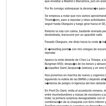
que envidiar a Madrid o Barcelona, juro en ar
Por fin consigo sobrepasar la desviaci�n para 
Se empieza a notar que nos vamos aproximando 
Thomi�res, paro a repostar y otras actividades l
seguir hasta Olargues y luego girar hacia el SE
Retomo la ruta con calma, bastante revirada pe
desdoblada, transcurre por un apacible valle.
Pasado Olargues, me dirijo hacia la costa � tr
El �meeting point� con mis colegas de excurs
repostar.
Aparco la moto delante de Chez La Tchepe, a 
Burgman 650); despu�s de los besos y abrazos 
�coquilles Saint Jacques� (vieiras) y un vino
Nos ponemos en marcha de nuevo y cogemos la
siguiendo la estela de las BMWs y dejando atr
s�ntoma de peligro ni ligereza del tren delante
En Pont Du Gard, visita al acueducto romano,
entre muchedumbres y masas de escolares y j
hotel; la primera sorpresa desagradable con e
combinaci�n de la chaqueta con forro interior 