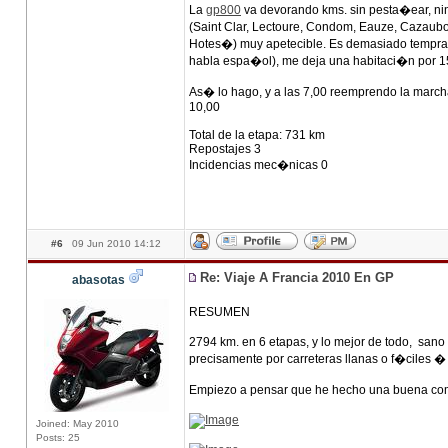
La
gp800
va devorando kms. sin pesta�ear, n
(Saint Clar, Lectoure, Condom, Eauze, Cazaub
Hotes�) muy apetecible. Es demasiado tempran
habla espa�ol), me deja una habitaci�n por 1
As� lo hago, y a las 7,00 reemprendo la marcha
10,00
Total de la etapa: 731 km
Repostajes 3
Incidencias mec�nicas 0
#6
09 Jun 2010 14:12
Re: Viaje A Francia 2010 En GP
abasotas
RESUMEN
2794 km. en 6 etapas, y lo mejor de todo, sano
precisamente por carreteras llanas o f�ciles 
Empiezo a pensar que he hecho una buena 
Joined: May 2010
Posts: 25