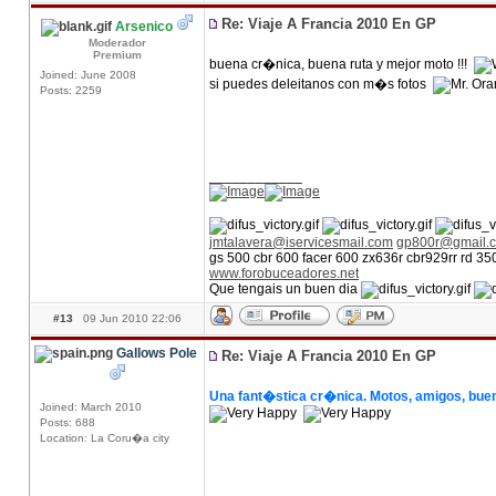
Re: Viaje A Francia 2010 En GP
Arsenico
Moderador
Premium
buena cr�nica, buena ruta y mejor moto !!!
Joined: June 2008
si puedes deleitanos con m�s fotos
Posts: 2259
____________
jmtalavera@iservicesmail.com
gp800r@gmail.
gs 500 cbr 600 facer 600 zx636r cbr929rr rd 3
www.forobuceadores.net
Que tengais un buen dia
#13
09 Jun 2010 22:06
Gallows Pole
Re: Viaje A Francia 2010 En GP
Una fant�stica cr�nica. Motos, amigos, buen
Joined: March 2010
Posts: 688
Location: La Coru�a city