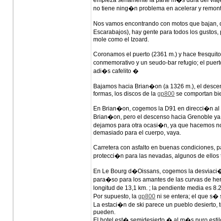
empieza seriamente la parte m�s dura del viaj
no tiene ning�n problema en acelerar y remont
Nos vamos encontrando con motos que bajan, 
Escarabajos), hay gente para todos los gustos,
mole como el Izoard.
Coronamos el puerto (2361 m.) y hace fresquito
conmemorativo y un seudo-bar refugio; el puer
adi�s cafelito �
Bajamos hacia Brian�on (a 1326 m.), el descenso
formas, los discos de la
gp800
se comportan bie
En Brian�on, cogemos la D91 en direcci�n al C
Brian�on, pero el descenso hacia Grenoble ya e
dejamos para otra ocasi�n, ya que hacemos noch
demasiado para el cuerpo, vaya.
Carretera con asfalto en buenas condiciones, pa
protecci�n para las nevadas, algunos de ellos 
En Le Bourg d�Oissans, cogemos la desviaci�n
para�so para los amantes de las curvas de her
longitud de 13,1 km. ; la pendiente media es 8
Por supuesto, la
gp800
ni se entera; el que s� 
La estaci�n de ski parece un pueblo desierto, t
pueden.
El hotel est� semidesierto � al m�s puro esti