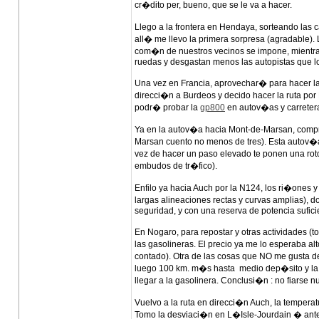
cr�dito per, bueno, que se le va a hacer.
Llego a la frontera en Hendaya, sorteando las 
all� me llevo la primera sorpresa (agradable).
com�n de nuestros vecinos se impone, mientr
ruedas y desgastan menos las autopistas que l
Una vez en Francia, aprovechar� para hacer la 
direcci�n a Burdeos y decido hacer la ruta por
podr� probar la
gp800
en autov�as y carreter
Ya en la autov�a hacia Mont-de-Marsan, compru
Marsan cuento no menos de tres). Esta autov�a
vez de hacer un paso elevado te ponen una roto
embudos de tr�fico).
Enfilo ya hacia Auch por la N124, los ri�ones y
largas alineaciones rectas y curvas amplias)
seguridad, y con una reserva de potencia sufic
En Nogaro, para repostar y otras actividades (to
las gasolineras. El precio ya me lo esperaba alt
contado). Otra de las cosas que NO me gusta de
luego 100 km. m�s hasta medio dep�sito y la a
llegar a la gasolinera. Conclusi�n : no fiarse n
Vuelvo a la ruta en direcci�n Auch, la tempera
Tomo la desviaci�n en L�Isle-Jourdain � antes