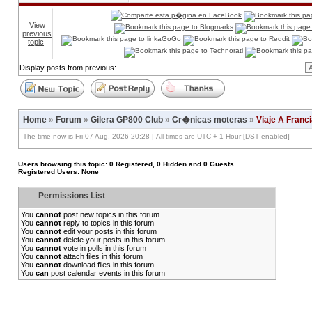
View
previous
topic
Display posts from previous:
Home
»
Forum
»
Gilera GP800 Club
»
Cr�nicas moteras
»
Viaje A Franc
The time now is Fri 07 Aug, 2026 20:28 | All times are UTC + 1 Hour [DST enabled]
Users browsing this topic: 0 Registered, 0 Hidden and 0 Guests
Registered Users: None
Permissions List
You
cannot
post new topics in this forum
You
cannot
reply to topics in this forum
You
cannot
edit your posts in this forum
You
cannot
delete your posts in this forum
You
cannot
vote in polls in this forum
You
cannot
attach files in this forum
You
cannot
download files in this forum
You
can
post calendar events in this forum