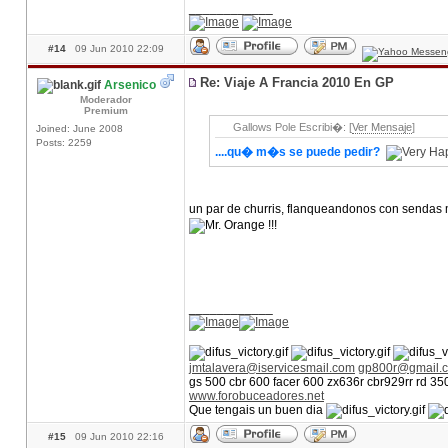
____________
#14
09 Jun 2010 22:09
Re: Viaje A Francia 2010 En GP
Arsenico
Moderador
Premium
Gallows Pole Escribi�: [
Ver Mensaje
]
Joined: June 2008
Posts: 2259
....qu� m�s se puede pedir?
un par de churris, flanqueandonos con senda
!!!
____________
jmtalavera@iservicesmail.com
gp800r@gmail.
gs 500 cbr 600 facer 600 zx636r cbr929rr rd 3
www.forobuceadores.net
Que tengais un buen dia
#15
09 Jun 2010 22:16