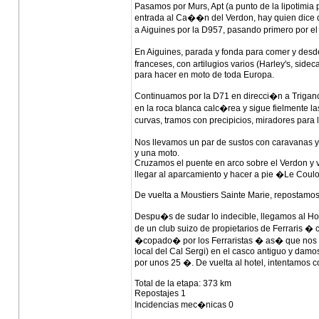
Pasamos por Murs, Apt (a punto de la lipotimia 
entrada al Ca��n del Verdon, hay quien dice q
a Aiguines por la D957, pasando primero por el
En Aiguines, parada y fonda para comer y des
franceses, con artilugios varios (Harley's, sid
para hacer en moto de toda Europa.
Continuamos por la D71 en direcci�n a Triganc
en la roca blanca calc�rea y sigue fielmente 
curvas, tramos con precipicios, miradores para l
Nos llevamos un par de sustos con caravanas 
y una moto.
Cruzamos el puente en arco sobre el Verdon y vo
llegar al aparcamiento y hacer a pie �Le Coulo
De vuelta a Moustiers Sainte Marie, repostamos 
Despu�s de sudar lo indecible, llegamos al Hot
de un club suizo de propietarios de Ferraris �
�copado� por los Ferraristas � as� que nos v
local del Cal Sergi) en el casco antiguo y damo
por unos 25 �. De vuelta al hotel, intentamos c
Total de la etapa: 373 km
Repostajes 1
Incidencias mec�nicas 0