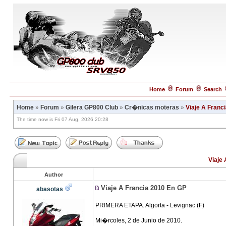
Home
Forum
Search
Home
»
Forum
»
Gilera GP800 Club
»
Cr�nicas moteras
»
Viaje A Franc
The time now is Fri 07 Aug, 2026 20:28
Viaje
Author
Viaje A Francia 2010 En GP
abasotas
PRIMERA ETAPA. Algorta - Levignac (F)
Mi�rcoles, 2 de Junio de 2010.