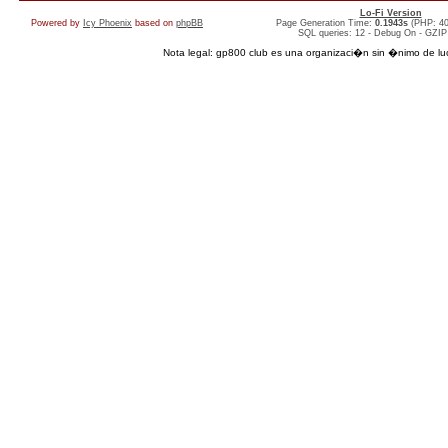
Lo-Fi Version
Powered by
Icy Phoenix
based on
phpBB
Page Generation Time:
0.1943s
(PHP: 4
SQL queries: 12 - Debug On - GZIP
Nota legal: gp800 club es una organizaci�n sin �nimo de lucro