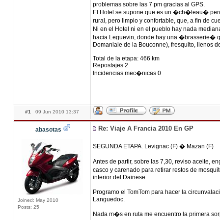
problemas sobre las 7 pm gracias al GPS.
El Hotel se supone que es un �ch�teau� pero 
rural, pero limpio y confortable, que, a fin de 
Ni en el Hotel ni en el pueblo hay nada medi
hacia Leguevin, donde hay una �brasserie� q
Domaniale de la Bouconne), fresquito, llenos de 
Total de la etapa: 466 km
Repostajes 2
Incidencias mec�nicas 0
#1
09 Jun 2010 13:37
Re: Viaje A Francia 2010 En GP
abasotas
SEGUNDA ETAPA. Levignac (F) � Mazan (F)
Antes de partir, sobre las 7,30, reviso aceite
casco y carenado para retirar restos de mosqu
interior del Dainese.
Programo el TomTom para hacer la circunvalaci�
Languedoc.
Joined: May 2010
Posts: 25
Nada m�s en ruta me encuentro la primera sorpr