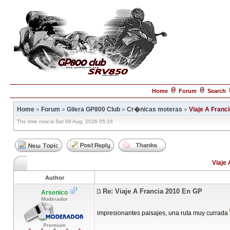
Home
Forum
Search
Home
»
Forum
»
Gilera GP800 Club
»
Cr�nicas moteras
»
Viaje A Franc
The time now is Sat 08 Aug, 2026 05:16
Viaje
Author
Re: Viaje A Francia 2010 En GP
Arsenico
Moderador
impresionantes paisajes, una ruta muy currada
Premium