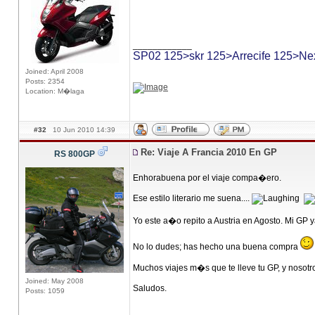
____________
SP02 125>skr 125>Arrecife 125>Ne
Joined: April 2008
Posts: 2354
Location: M�laga
#32
10 Jun 2010 14:39
Re: Viaje A Francia 2010 En GP
RS 800GP
Enhorabuena por el viaje compa�ero.
Ese estilo literario me suena....
Yo este a�o repito a Austria en Agosto. Mi GP 
No lo dudes; has hecho una buena compra
Muchos viajes m�s que te lleve tu GP, y nosotr
Joined: May 2008
Saludos.
Posts: 1059