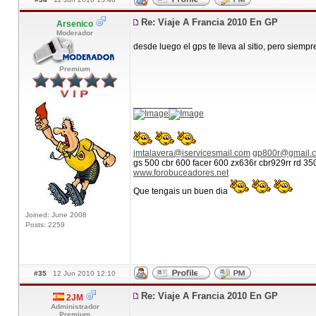
Re: Viaje A Francia 2010 En GP
Arsenico
Moderador
desde luego el gps te lleva al sitio, pero siemp
Premium
____________
jmtalavera@iservicesmail.com
gp800r@gmail.
gs 500 cbr 600 facer 600 zx636r cbr929rr rd 3
www.forobuceadores.net
Que tengais un buen dia
Joined: June 2008
Posts: 2259
#35
12 Jun 2010 12:10
Re: Viaje A Francia 2010 En GP
2JM
Administrador
Premium