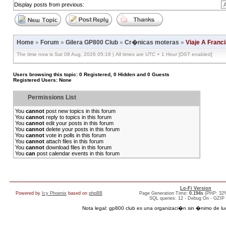
Display posts from previous:
Home
»
Forum
»
Gilera GP800 Club
»
Cr�nicas moteras
»
Viaje A Franc
The time now is Sat 08 Aug, 2026 05:16 | All times are UTC + 1 Hour [DST enabled]
Users browsing this topic: 0 Registered, 0 Hidden and 0 Guests
Registered Users: None
Permissions List
You
cannot
post new topics in this forum
You
cannot
reply to topics in this forum
You
cannot
edit your posts in this forum
You
cannot
delete your posts in this forum
You
cannot
vote in polls in this forum
You
cannot
attach files in this forum
You
cannot
download files in this forum
You
can
post calendar events in this forum
Lo-Fi Version
Powered by
Icy Phoenix
based on
phpBB
Page Generation Time:
0.194s
(PHP: 32
SQL queries: 12 - Debug On - GZIP
Nota legal: gp800 club es una organizaci�n sin �nimo de lucro