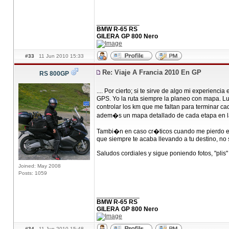
____________
BMW R-65 RS
GILERA GP 800 Nero
#33
11 Jun 2010 15:33
Re: Viaje A Francia 2010 En GP
RS 800GP
.... Por cierto; si te sirve de algo mi experien
GPS. Yo la ruta siempre la planeo con mapa. Lu
controlar los km que me faltan para terminar c
adem�s un mapa detallado de cada etapa en la bo
Tambi�n en caso cr�ticos cuando me pierdo en 
que siempre te acaba llevando a tu destino, no 
Saludos cordiales y sigue poniendo fotos, "plis"
Joined: May 2008
Posts: 1059
____________
BMW R-65 RS
GILERA GP 800 Nero
#34
11 Jun 2010 15:48