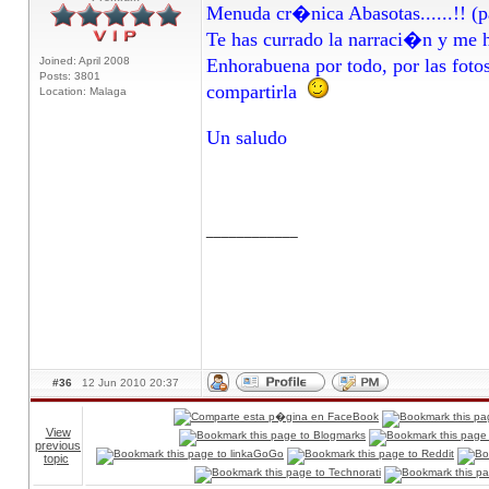
Menuda cr�nica Abasotas......!! (pa
Te has currado la narraci�n y me h
Joined: April 2008
Enhorabuena por todo, por las fotos
Posts: 3801
compartirla
Location: Malaga
Un saludo
____________
#36
12 Jun 2010 20:37
View
previous
topic