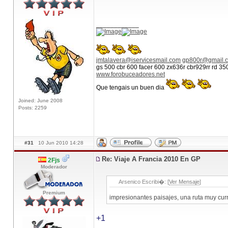
____________
jmtalavera@iservicesmail.com
gp800r@gmail.
gs 500 cbr 600 facer 600 zx636r cbr929rr rd 3
www.forobuceadores.net
Que tengais un buen dia
Joined: June 2008
Posts: 2259
#31
10 Jun 2010 14:28
Re: Viaje A Francia 2010 En GP
2Fjs
Moderador
Arsenico Escribi�: [
Ver Mensaje
]
Premium
impresionantes paisajes, una ruta muy cu
+1