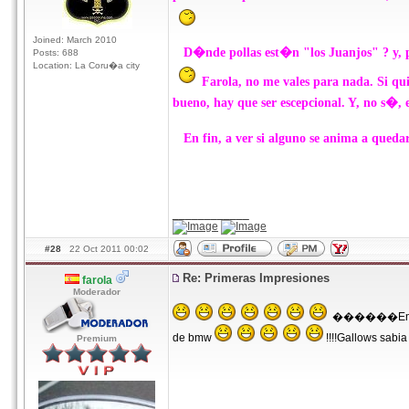
Joined: March 2010
D�nde pollas est�n "los Juanjos" ? y, 
Posts: 688
Location: La Coru�a city
Farola, no me vales para nada. Si quie
bueno, hay que ser escepcional. Y, no s�,
En fin, a ver si alguno se anima a quedar
____________
#28
22 Oct 2011 00:02
Re: Primeras Impresiones
farola
Moderador
������Emilio po
de bmw
!!!!Gallows sabi
Premium