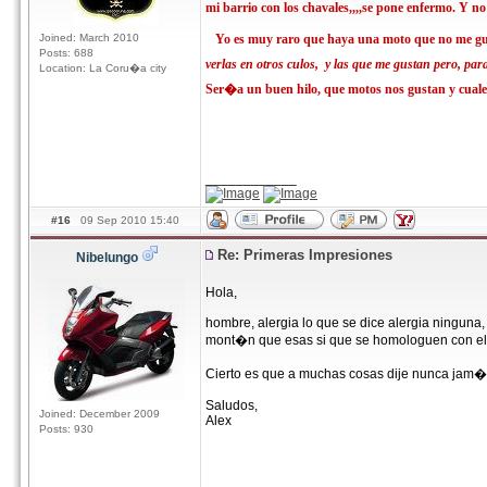
mi barrio con los chavales,,,,se pone enfermo. Y no
Joined: March 2010
Yo es muy raro que haya una moto que no me gust
Posts: 688
verlas en otros culos, y las que me gustan pero, p
Location: La Coru�a city
Ser�a un buen hilo, que motos nos gustan y cuale
____________
#16
09 Sep 2010 15:40
Re: Primeras Impresiones
Nibelungo
Hola,
hombre, alergia lo que se dice alergia ninguna, 
mont�n que esas si que se homologuen con el 
Cierto es que a muchas cosas dije nunca jam�s 
Saludos,
Joined: December 2009
Alex
Posts: 930