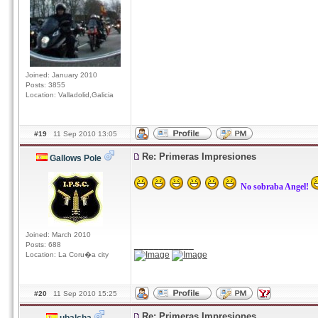
Joined: January 2010
Posts: 3855
Location: Valladolid,Galicia
#19
11 Sep 2010 13:05
Re: Primeras Impresiones
Gallows Pole
No sobraba Angel!
Joined: March 2010
____________
Posts: 688
Location: La Coru�a city
#20
11 Sep 2010 15:25
Re: Primeras Impresiones