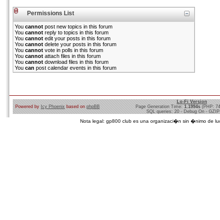
Permissions List
You
cannot
post new topics in this forum
You
cannot
reply to topics in this forum
You
cannot
edit your posts in this forum
You
cannot
delete your posts in this forum
You
cannot
vote in polls in this forum
You
cannot
attach files in this forum
You
cannot
download files in this forum
You
can
post calendar events in this forum
Lo-Fi Version
Powered by
Icy Phoenix
based on
phpBB
Page Generation Time:
1.1994s
(PHP: 7
SQL queries: 20 - Debug On - GZIP
Nota legal: gp800 club es una organizaci�n sin �nimo de lucro