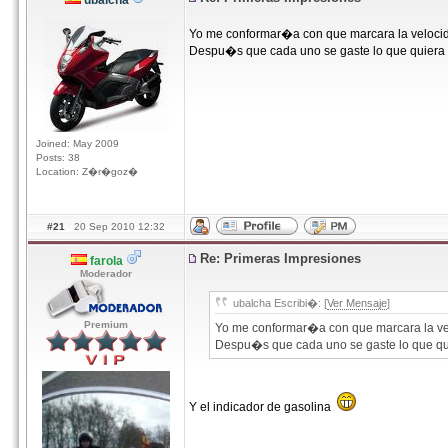
ubalcha
Yo me conformar�a con que marcara la velocida
Despu�s que cada uno se gaste lo que quiera 
Joined: May 2009
Posts: 38
Location: Z�r�goz�
#21
20 Sep 2010 12:32
Re: Primeras Impresiones
farola
Moderador
ubalcha Escribi�: [
Ver Mensaje
]
Premium
Yo me conformar�a con que marcara la vel
Despu�s que cada uno se gaste lo que qu
Y el indicador de gasolina