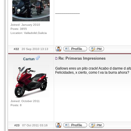
____________
Joined: January 2010
Posts: 3855
Location: Valladolid,Galicia
#22
20 Sep 2010 13:13
Re: Primeras Impresiones
Cartun
Gallows eres un pito crack! Acabo d darme d al
Felicidades, x cierto, como t va la burra ahora
Joined: October 2011
Posts: 8
#23
07 Oct 2011 03:16