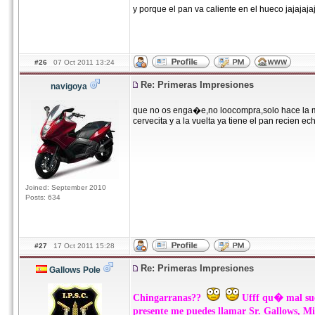
y porque el pan va caliente en el hueco jajajaja
#26
07 Oct 2011 13:24
Re: Primeras Impresiones
navigoya
que no os enga�e,no loocompra,solo hace la ma
cervecita y a la vuelta ya tiene el pan recien ech
Joined: September 2010
Posts: 634
#27
17 Oct 2011 15:28
Re: Primeras Impresiones
Gallows Pole
Chingarranas??
Ufff qu� mal suen
presente me puedes llamar Sr. Gallows, M