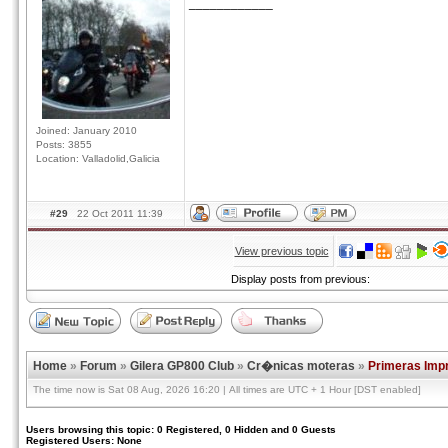
____________
Joined: January 2010
Posts: 3855
Location: Valladolid,Galicia
#29
22 Oct 2011 11:39
View previous topic
Display posts from previous:
Home
»
Forum
»
Gilera GP800 Club
»
Cr�nicas moteras
»
Primeras Imp
The time now is Sat 08 Aug, 2026 16:20 | All times are UTC + 1 Hour [DST enabled]
Users browsing this topic: 0 Registered, 0 Hidden and 0 Guests
Registered Users: None