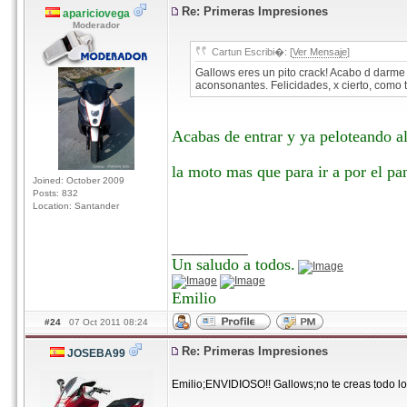
Re: Primeras Impresiones
apariciovega
Moderador
Cartun Escribi�: [
Ver Mensaje
]
Gallows eres un pito crack! Acabo d darme 
aconsonantes. Felicidades, x cierto, como 
Acabas de entrar y ya peloteando a
la moto mas que para ir a por el pa
Joined: October 2009
Posts: 832
Location: Santander
____________
Un saludo a todos.
Emilio
#24
07 Oct 2011 08:24
Re: Primeras Impresiones
JOSEBA99
Emilio;ENVIDIOSO!! Gallows;no te creas todo lo