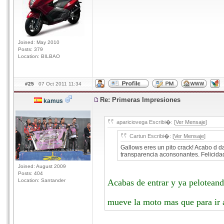
Joined: May 2010
Posts: 379
Location: BILBAO
#25
07 Oct 2011 11:34
Re: Primeras Impresiones
kamus
apariciovega Escribi�: [
Ver Mensaje
]
Cartun Escribi�: [
Ver Mensaje
]
Gallows eres un pito crack! Acabo d d
transparencia aconsonantes. Felicidad
Joined: August 2009
Posts: 404
Location: Santander
Acabas de entrar y ya peloteand
mueve la moto mas que para ir a