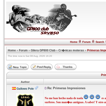
Home
Forum
Search
Home
»
Forum
»
Gilera GP800 Club
»
Cr�nicas moteras
»
Primeras Imp
The time now is Sat 08 Aug, 2026 16:20
Pri
Author
Re: Primeras Impresiones
Gallows Pole
No me han hecho nada de nada
es a
surferos. Son man�as antiguas. A saber! Y otro am