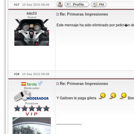
#17
10 Sep 2010 08:49
lolo33
Re: Primeras Impresiones
Guest
Este mensaje ha sido eliminado por petici�n d
#18
10 Sep 2010 09:48
Re: Primeras Impresiones
farola
Moderador
Y Gallows le paga gilera
Bie
Premium
____________