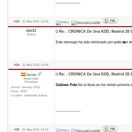
____________
#23
31 May 2011 12:42
lolo33
Re: . CRONICA De Una KDD, Madrid 28 
Guest
Este mensaje ha sido eliminado por petici�n d
#24
31 May 2011 14:06
Re: . CRONICA De Una KDD, Madrid 28 
farola
Moderador
Premium
Gallows Pole
,No la lleve,se me olvido ponerla
Joined: January 2010
Posts: 3855
Location: Valladolid,Galicia
____________
#25
31 May 2011 14:21