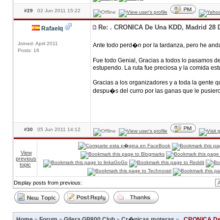
#29
02 Jun 2011 15:22
Re: . CRONICA De Una KDD, Madrid 28 
Rafaelq
Joined: April 2011
Ante todo perd�n por la tardanza, pero he and
Posts: 16
Fue todo Genial, Gracias a todos lo pasamos de
estupendo. La ruta fue preciosa y la comida es
Gracias a los organizadores y a toda la gente qu
despu�s del curro por las ganas que le pusie
#30
05 Jun 2011 14:12
View
previous
topic
Display posts from previous:
Home
»
Forum
»
Gilera GP800 Club
»
Cr�nicas moteras
»
. CRONICA De