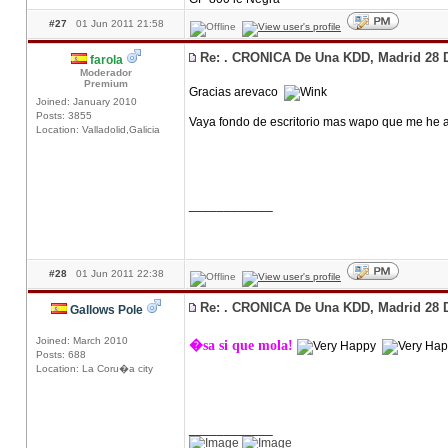
#27
01 Jun 2011 21:58
Re: . CRONICA De Una KDD, Madrid 28 
farola
Moderador
Premium
Gracias arevaco
Joined: January 2010
Posts: 3855
Vaya fondo de escritorio mas wapo que me he
Location: Valladolid,Galicia
____________
#28
01 Jun 2011 22:38
Re: . CRONICA De Una KDD, Madrid 28 
Gallows Pole
Joined: March 2010
�sa si que mola!
Posts: 688
Location: La Coru�a city
____________