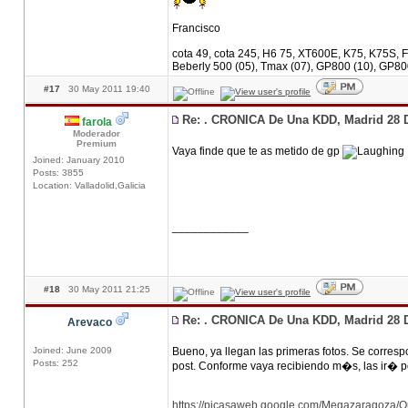
Francisco
cota 49, cota 245, H6 75, XT600E, K75, K75S, F
Beberly 500 (05), Tmax (07), GP800 (10), GP80
#17
30 May 2011 19:40
Re: . CRONICA De Una KDD, Madrid 28 
farola
Moderador
Premium
Vaya finde que te as metido de gp
Joined: January 2010
Posts: 3855
Location: Valladolid,Galicia
____________
#18
30 May 2011 21:25
Re: . CRONICA De Una KDD, Madrid 28 
Arevaco
Joined: June 2009
Bueno, ya llegan las primeras fotos. Se corres
Posts: 252
post. Conforme vaya recibiendo m�s, las ir� po
https://picasaweb.google.com/Megazaragoz