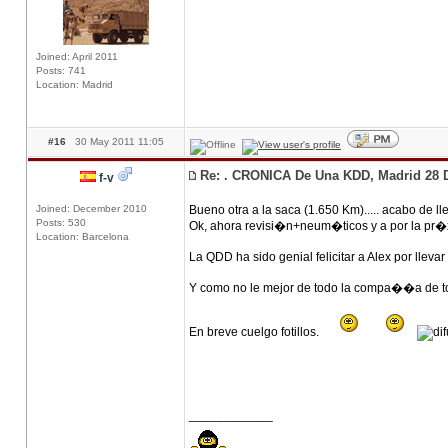
Joined: April 2011
Posts: 741
Location: Madrid
#16
30 May 2011 11:05
Re: . CRONICA De Una KDD, Madrid 28 
f-v
Joined: December 2010
Bueno otra a la saca (1.650 Km)..... acabo de l
Posts: 530
Ok, ahora revisi�n+neum�ticos y a por la pr�
Location: Barcelona
La QDD ha sido genial felicitar a Alex por lleva
Y como no le mejor de todo la compa��a de tod
En breve cuelgo fotillos.
____________