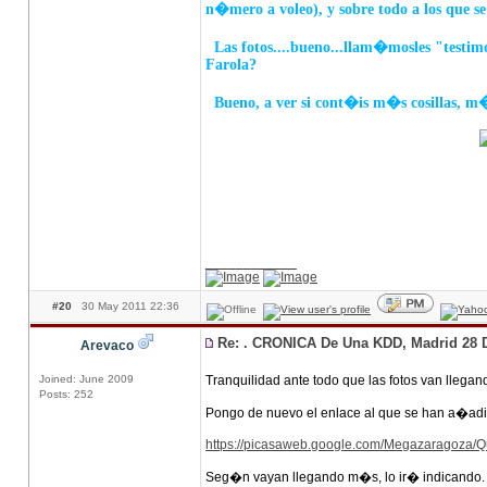
n�mero a voleo), y sobre todo a los que s
Las fotos....bueno...llam�mosles "testimon
Farola?
Bueno, a ver si cont�is m�s cosillas, m�
____________
#20
30 May 2011 22:36
Re: . CRONICA De Una KDD, Madrid 28 
Arevaco
Joined: June 2009
Tranquilidad ante todo que las fotos van llega
Posts: 252
Pongo de nuevo el enlace al que se han a�ad
https://picasaweb.google.com/Megazaragoz
Seg�n vayan llegando m�s, lo ir� indicando.