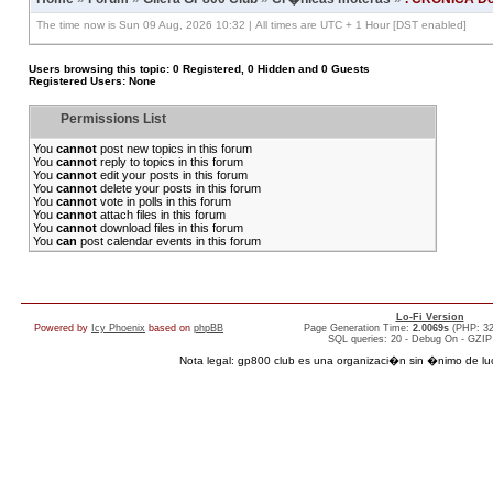
The time now is Sun 09 Aug, 2026 10:32 | All times are UTC + 1 Hour [DST enabled]
Users browsing this topic: 0 Registered, 0 Hidden and 0 Guests
Registered Users: None
Permissions List
You
cannot
post new topics in this forum
You
cannot
reply to topics in this forum
You
cannot
edit your posts in this forum
You
cannot
delete your posts in this forum
You
cannot
vote in polls in this forum
You
cannot
attach files in this forum
You
cannot
download files in this forum
You
can
post calendar events in this forum
Lo-Fi Version
Powered by
Icy Phoenix
based on
phpBB
Page Generation Time:
2.0069s
(PHP: 3
SQL queries: 20 - Debug On - GZIP
Nota legal: gp800 club es una organizaci�n sin �nimo de lucro