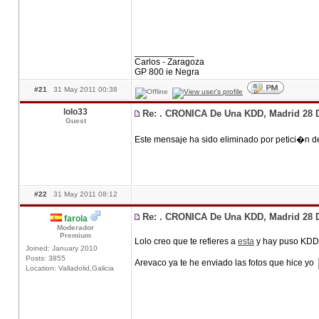
____________
Carlos - Zaragoza
GP 800 ie Negra
#21
31 May 2011 00:38
lolo33
Re: . CRONICA De Una KDD, Madrid 28 
Guest
Este mensaje ha sido eliminado por petici�n d
#22
31 May 2011 08:12
Re: . CRONICA De Una KDD, Madrid 28 
farola
Moderador
Premium
Lolo creo que te refieres a
esta
y hay puso KDD 
Joined: January 2010
Posts: 3855
Arevaco ya te he enviado las fotos que hice yo
Location: Valladolid,Galicia