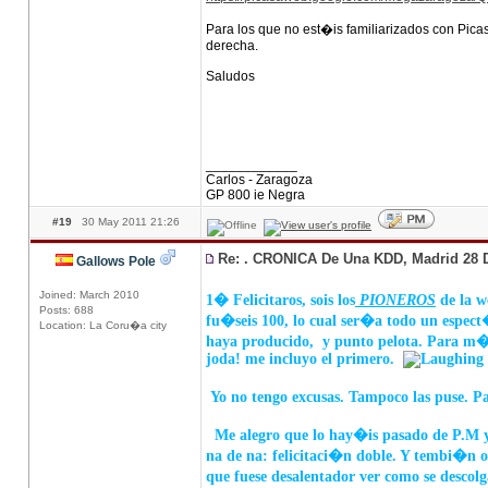
Para los que no est�is familiarizados con Picasa
derecha.
Saludos
____________
Carlos - Zaragoza
GP 800 ie Negra
#19
30 May 2011 21:26
Re: . CRONICA De Una KDD, Madrid 28 
Gallows Pole
Joined: March 2010
1� Felicitaros, sois los
PIONEROS
de la w
Posts: 688
fu�seis 100, lo cual ser�a todo un espect�
Location: La Coru�a city
haya producido, y punto pelota. Para m
joda! me incluyo el primero.
Yo no tengo excusas. Tampoco las puse. P
Me alegro que lo hay�is pasado de P.M y q
na de na: felicitaci�n doble. Y tembi�n 
que fuese desalentador ver como se descolg