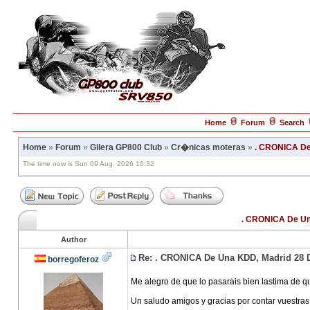
Home
Forum
Search
Home
»
Forum
»
Gilera GP800 Club
»
Cr�nicas moteras
»
. CRONICA De
The time now is Sun 09 Aug, 2026 10:32
. CRONICA De Un
Author
Re: . CRONICA De Una KDD, Madrid 28 
borregoferoz
Me alegro de que lo pasarais bien lastima de qu
Un saludo amigos y gracias por contar vuestra