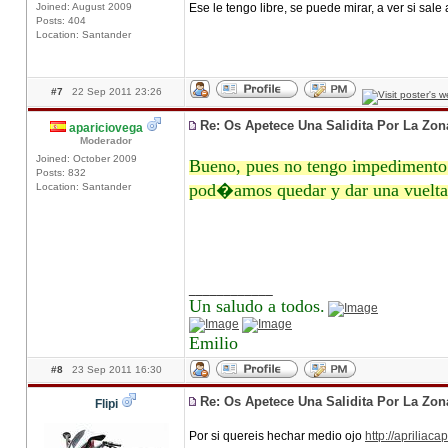
Joined: August 2009
Ese le tengo libre, se puede mirar, a ver si sal
Posts: 404
Location: Santander
#7
22 Sep 2011 23:26
Re: Os Apetece Una Salidita Por La Zo
apariciovega
Moderador
Joined: October 2009
Bueno, pues no tengo impedimento
Posts: 832
pod�amos quedar y dar una vuelta p
Location: Santander
____________
Un saludo a todos.
Emilio
#8
23 Sep 2011 16:30
Re: Os Apetece Una Salidita Por La Zo
Flipi
Por si quereis hechar medio ojo
http://apriliac