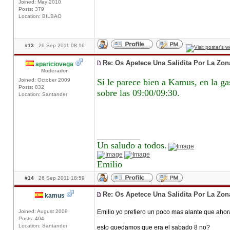
Joined: May 2010
Posts: 379
Location: BILBAO
#13
26 Sep 2011 08:16
Re: Os Apetece Una Salidita Por La Zo
apariciovega
Moderador
Joined: October 2009
Si le parece bien a Kamus, en la ga
Posts: 832
sobre las 09:00/09:30.
Location: Santander
____________
Un saludo a todos.
Emilio
#14
26 Sep 2011 18:59
Re: Os Apetece Una Salidita Por La Zo
kamus
Joined: August 2009
Emilio yo prefiero un poco mas alante que ahora
Posts: 404
Location: Santander
esto quedamos que era el sabado 8 no?