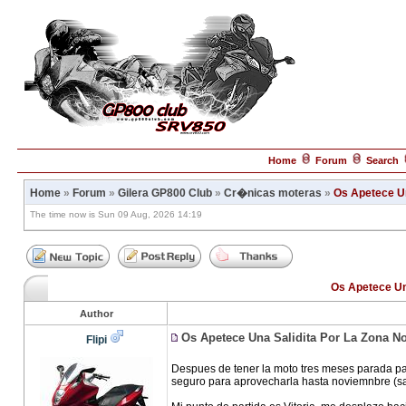
Home
Forum
Search
Home
»
Forum
»
Gilera GP800 Club
»
Cr�nicas moteras
»
Os Apetece Un
The time now is Sun 09 Aug, 2026 14:19
Os Apetece Un
Author
Os Apetece Una Salidita Por La Zona N
Flipi
Despues de tener la moto tres meses parada pa
seguro para aprovecharla hasta noviemnbre (sa