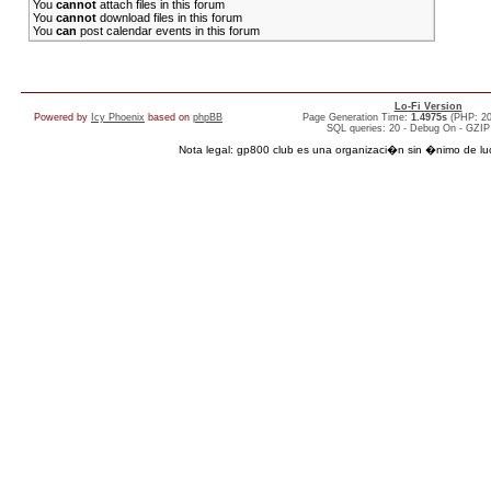
You
cannot
attach files in this forum
You
cannot
download files in this forum
You
can
post calendar events in this forum
Lo-Fi Version
Powered by
Icy Phoenix
based on
phpBB
Page Generation Time:
1.4975s
(PHP: 2
SQL queries: 20 - Debug On - GZIP
Nota legal: gp800 club es una organizaci�n sin �nimo de lucro