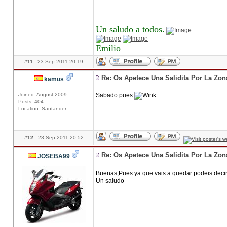
____________
Un saludo a todos.
Emilio
#11
23 Sep 2011 20:19
Re: Os Apetece Una Salidita Por La Zo
kamus
Joined: August 2009
Sabado pues
Posts: 404
Location: Santander
#12
23 Sep 2011 20:52
Re: Os Apetece Una Salidita Por La Zo
JOSEBA99
Buenas;Pues ya que vais a quedar podeis deci
Un saludo