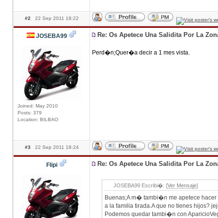
#2
22 Sep 2011 18:22
Re: Os Apetece Una Salidita Por La Zo
JOSEBA99
Perd�n;Quer�a decir a 1 mes vista.
Joined: May 2010
Posts: 379
Location: BILBAO
#3
22 Sep 2011 18:24
Re: Os Apetece Una Salidita Por La Zo
Flipi
JOSEBA99 Escribi�: [
Ver Mensaje
]
Buenas;A m� tambi�n me apetece hacer alg
a la familia tirada.A que no tienes hijos
Podemos quedar tambi�n con AparicioVeg