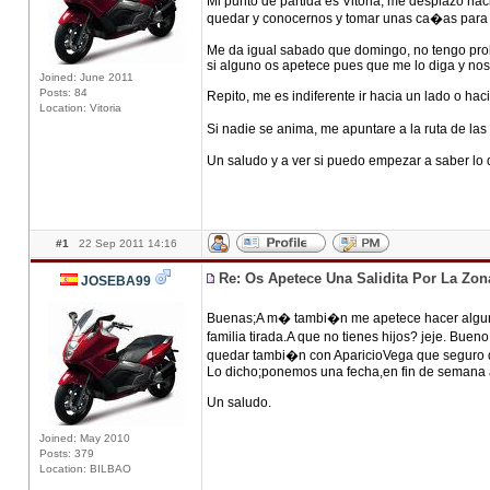
Mi punto de partida es Vitoria, me desplazo hac
quedar y conocernos y tomar unas ca�as para i
Me da igual sabado que domingo, no tengo pro
si alguno os apetece pues que me lo diga y no
Joined: June 2011
Posts: 84
Repito, me es indiferente ir hacia un lado o ha
Location: Vitoria
Si nadie se anima, me apuntare a la ruta de las
Un saludo y a ver si puedo empezar a saber lo qu
#1
22 Sep 2011 14:16
Re: Os Apetece Una Salidita Por La Zo
JOSEBA99
Buenas;A m� tambi�n me apetece hacer alguna s
familia tirada.A que no tienes hijos? jeje. B
quedar tambi�n con AparicioVega que seguro q
Lo dicho;ponemos una fecha,en fin de semana a
Un saludo.
Joined: May 2010
Posts: 379
Location: BILBAO