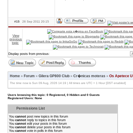
#15
26 Sep 2011 20:15
View
previous
topic
Display posts from previous:
Home
»
Forum
»
Gilera GP800 Club
»
Cr�nicas moteras
»
Os Apetece Un
The time now is Sun 09 Aug, 2026 14:19 | All times are UTC + 1 Hour [DST enabled]
Users browsing this topic: 0 Registered, 0 Hidden and 0 Guests
Registered Users: None
Permissions List
You
cannot
post new topics in this forum
You
cannot
reply to topics in this forum
You
cannot
edit your posts in this forum
You
cannot
delete your posts in this forum
You
cannot
vote in polls in this forum