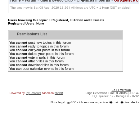
Home
»
Forum
»
Gilera GP800 Club
»
Cr�nicas moteras
»
Os Apetece Un
The time now is Sat 08 Aug, 2026 13:26 | All times are UTC + 1 Hour [DST enabled]
Users browsing this topic: 0 Registered, 0 Hidden and 0 Guests
Registered Users: None
Permissions List
You
cannot
post new topics in this forum
You
cannot
reply to topics in this forum
You
cannot
edit your posts in this forum
You
cannot
delete your posts in this forum
You
cannot
vote in polls in this forum
You
cannot
attach files in this forum
You
cannot
download files in this forum
You
can
post calendar events in this forum
Lo-Fi Version
Powered by
Icy Phoenix
based on
phpBB
Page Generation Time:
0.2093s
(PHP: 4
SQL queries: 12 - Debug On - GZIP
Nota legal: gp800 club es una organizaci�n sin �nimo de lucro