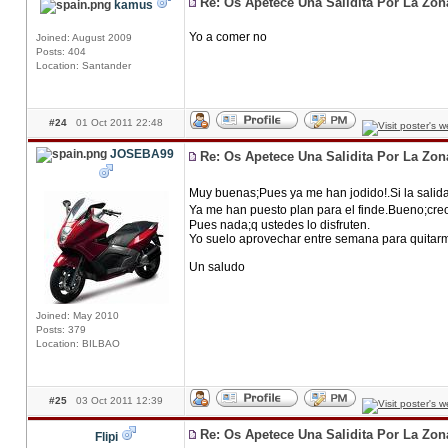
Re: Os Apetece Una Salidita Por La Zo
kamus
Yo a comer no
Joined: August 2009
Posts: 404
Location: Santander
#24
01 Oct 2011 22:48
JOSEBA99
Re: Os Apetece Una Salidita Por La Zo
Muy buenas;Pues ya me han jodido!.Si la salid
Ya me han puesto plan para el finde.Bueno;creo 
Pues nada;q ustedes lo disfruten.
Yo suelo aprovechar entre semana para quitar
Un saludo
Joined: May 2010
Posts: 379
Location: BILBAO
#25
03 Oct 2011 12:39
Re: Os Apetece Una Salidita Por La Zo
Flipi