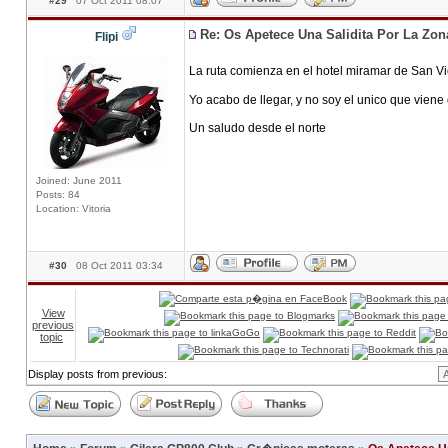
#29
07 Oct 2011 08:07
Re: Os Apetece Una Salidita Por La Zo
Flipi
La ruta comienza en el hotel miramar de San Vi
Yo acabo de llegar, y no soy el unico que viene de fi
Un saludo desde el norte
Joined: June 2011
Posts: 84
Location: Vitoria
#30
08 Oct 2011 03:34
View
previous
topic
Display posts from previous: