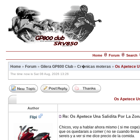
Home
Forum
Search
Home
»
Forum
»
Gilera GP800 Club
»
Cr�nicas moteras
»
Os Apetece Un
The time now is Sat 08 Aug, 2026 13:26
Os Apetece Un
Author
Re: Os Apetece Una Salidita Por La Zo
Flipi
Chicos, voy a hablar ahora mismo ( si me coge
que os quedarais a comer ( no se cuando tenia q
sereis y a ver si me dice precio de la comida.