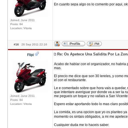
En cuanto sepa algo os lo comento por aqui, o
Joined: June 2011
Posts: 84
Location: Vitoria
#16
26 Sep 2011 22:16
Re: Os Apetece Una Salidita Por La Zo
Flipi
Acabo de hablar con el organizador, no habria 
mas.
El precio me dice que son 30 lereles, y como mu
el con el restaurante.
Le e comentado sobre que hora vais a quedar, me
que intentare averiguar por donde va a ser la ru
me pegueis un toque y no vallais a San Vicente di
Joined: June 2011
Posts: 84
Espero estar aportando todo lo mas claro posi
Location: Vitoria
La comida, es una opcion que yo os planteo ya q
momento os sintais obligados, a mi me apetece 
Cualquier duda me lo haceis saber.