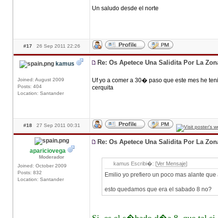
Un saludo desde el norte
#17
26 Sep 2011 22:26
Re: Os Apetece Una Salidita Por La Zo
kamus
Joined: August 2009
Uf yo a comer a 30� paso que este mes he tenid
Posts: 404
cerquita
Location: Santander
#18
27 Sep 2011 00:31
Re: Os Apetece Una Salidita Por La Zo
apariciovega
Moderador
kamus Escribi�: [
Ver Mensaje
]
Joined: October 2009
Posts: 832
Emilio yo prefiero un poco mas alante que 
Location: Santander
esto quedamos que era el sabado 8 no?