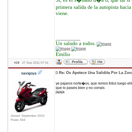
Si, es el s�bado d�a 8, que tal si 
primera salida de la autopista haci
viene.
____________
Un saludo a todos.
Emilio
#19
27 Sep 2011 07:31
Re: Os Apetece Una Salidita Por La Zo
navigoya
ye pajaros norte�os, que remos fotos luego eh
que lo paseis bien y no corrais
jajaja
Joined: September 2010
Posts: 634