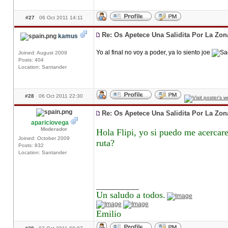
#27
06 Oct 2011 14:11
Re: Os Apetece Una Salidita Por La Zo
kamus
Yo al final no voy a poder, ya lo siento joe
Joined: August 2009
Posts: 404
Location: Santander
#28
06 Oct 2011 22:30
Re: Os Apetece Una Salidita Por La Zo
apariciovega
Moderador
Hola Flipi, yo si puedo me acercare
Joined: October 2009
ruta?
Posts: 832
Location: Santander
____________
Un saludo a todos.
Emilio