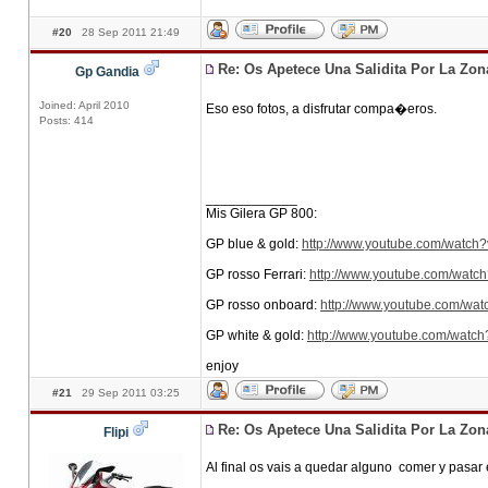
#20
28 Sep 2011 21:49
Re: Os Apetece Una Salidita Por La Zo
Gp Gandia
Joined: April 2010
Eso eso fotos, a disfrutar compa�eros.
Posts: 414
____________
Mis Gilera GP 800:
GP blue & gold:
http://www.youtube.com/watc
GP rosso Ferrari:
http://www.youtube.com/wa
GP rosso onboard:
http://www.youtube.com/wat
GP white & gold:
http://www.youtube.com/wat
enjoy
#21
29 Sep 2011 03:25
Re: Os Apetece Una Salidita Por La Zo
Flipi
Al final os vais a quedar alguno comer y pasar e