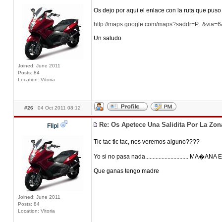
Os dejo por aqui el enlace con la ruta que puso
http://maps.google.com/maps?saddr=P...&via
Un saludo
Joined: June 2011
Posts: 84
Location: Vitoria
#26
04 Oct 2011 08:12
Re: Os Apetece Una Salidita Por La Zo
Flipi
Tic tac tic tac, nos veremos alguno????
Yo si no pasa nada............................. MA�
Que ganas tengo madre
Joined: June 2011
Posts: 84
Location: Vitoria