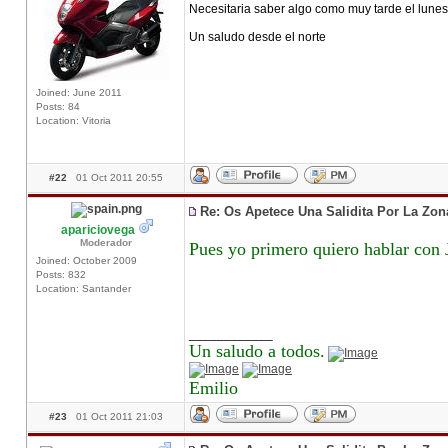
Necesitaria saber algo como muy tarde el lunes 
Un saludo desde el norte
Joined: June 2011
Posts: 84
Location: Vitoria
#22
01 Oct 2011 20:55
Re: Os Apetece Una Salidita Por La Zo
apariciovega
Moderador
Pues yo primero quiero hablar con 
Joined: October 2009
Posts: 832
Location: Santander
____________
Un saludo a todos.
Emilio
#23
01 Oct 2011 21:03