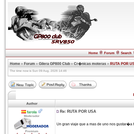
Home
Forum
Search
Home
»
Forum
»
Gilera GP800 Club
»
Cr�nicas moteras
»
RUTA POR U
The time now is Sun 09 Aug, 2026 14:46
Author
Re: RUTA POR USA
farola
Moderador
Un gran viaje que a mas de uno nos gustar�a 
Premium