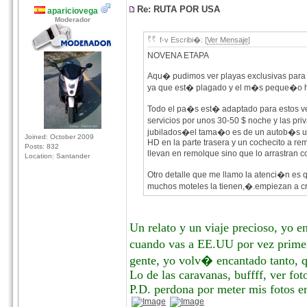
Re: RUTA POR USA
apariciovega
Moderador
f-v Escribi�: [
Ver Mensaje
]
NOVENA ETAPA
Aqu� pudimos ver playas exclusivas para
ya que est� plagado y el m�s peque�o hac
Todo el pa�s est� adaptado para estos ve
servicios por unos 30-50 $ noche y las pri
jubilados�el tama�o es de un autob�s ur
Joined: October 2009
HD en la parte trasera y un cochecito a re
Posts: 832
llevan en remolque sino que lo arrastran 
Location: Santander
Otro detalle que me llamo la atenci�n es 
muchos moteles la tienen,�.empiezan a cr
Un relato y un viaje precioso, yo e
cuando vas a EE.UU por vez primer
gente, yo volv� encantado tanto, q
Lo de las caravanas, buffff, ver fot
P.D. perdona por meter mis fotos en