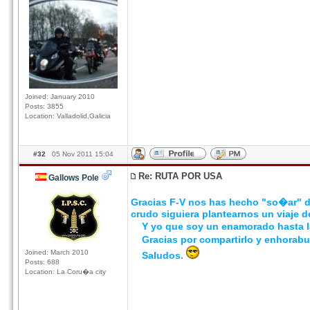
Joined: January 2010
Posts: 3855
Location: Valladolid,Galicia
#32
05 Nov 2011 15:04
Re: RUTA POR USA
Gallows Pole
Gracias F-V nos has hecho "so�ar" de
crudo siguiera plantearnos un viaje d
Y yo que soy un enamorado hasta la 
Gracias por compartirlo y enhorabue
Joined: March 2010
Saludos.
Posts: 688
Location: La Coru�a city