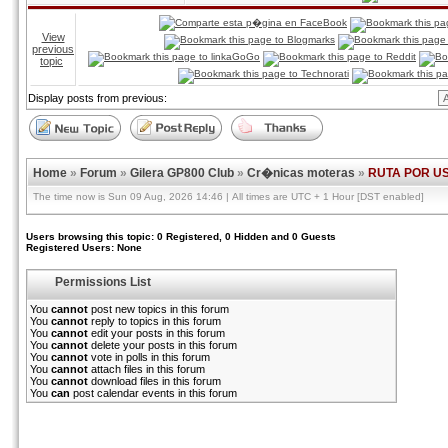
View
previous
topic
Display posts from previous:
Home
»
Forum
»
Gilera GP800 Club
»
Cr�nicas moteras
»
RUTA POR U
The time now is Sun 09 Aug, 2026 14:46 | All times are UTC + 1 Hour [DST enabled]
Users browsing this topic: 0 Registered, 0 Hidden and 0 Guests
Registered Users: None
Permissions List
You
cannot
post new topics in this forum
You
cannot
reply to topics in this forum
You
cannot
edit your posts in this forum
You
cannot
delete your posts in this forum
You
cannot
vote in polls in this forum
You
cannot
attach files in this forum
You
cannot
download files in this forum
You
can
post calendar events in this forum