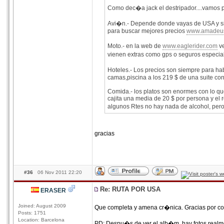
Como dec�a jack el destripador....vamos p
Avi�n.- Depende donde vayas de USA y si h
para buscar mejores precios
www.amadeus
Moto.- en la web de
www.eaglerider.com
ve
vienen extras como gps o seguros especial
Hoteles.- Los precios son siempre para ha
camas,piscina a los 219 $ de una suite con
Comida.- los platos son enormes con lo que
cajita una media de 20 $ por persona y el 
algunos Rtes no hay nada de alcohol, pero 
gracias
#36
06 Nov 2011 22:20
Re: RUTA POR USA
ERASER
Joined: August 2009
Que completa y amena cr�nica. Gracias por comp
Posts: 1751
Location: Barcelona
PD: Despu�s de ver el alb�m, hay fotos realm