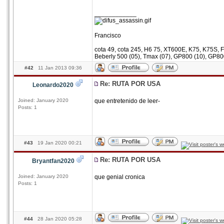
____________
Francisco
cota 49, cota 245, H6 75, XT600E, K75, K75S, F
Beberly 500 (05), Tmax (07), GP800 (10), GP80
#42
11 Jan 2013 09:36
Re: RUTA POR USA
Leonardo2020
Joined: January 2020
que entretenido de leer-
Posts: 1
#43
19 Jan 2020 00:21
Re: RUTA POR USA
Bryantfan2020
Joined: January 2020
que genial cronica
Posts: 1
#44
28 Jan 2020 05:28