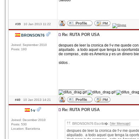
Saludo
#39
10 Jan 2013 11:22
Re: RUTA POR USA
BRONSON76
Joined: September 2010
despues de leer la cronica de f-v me quede con
Posts: 193
alquilado. a todo aquel que tenga la oportunidad
de compras , esto es America y es un dinero b
sldos .
____________
#40
10 Jan 2013 14:21
Re: RUTA POR USA
f-v
Joined: December 2010
BRONSON76 Escribi�: [
Ver Mensaje
]
Posts: 530
Location: Barcelona
despues de leer la cronica de f-v me qued
alquilado. a todo aquel que tenga la oport