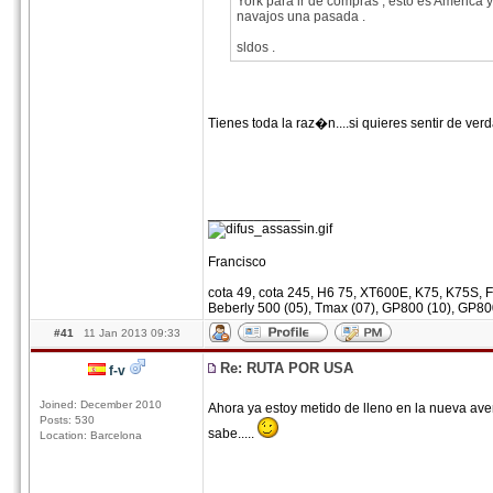
York para ir de compras , esto es America
navajos una pasada .
sldos .
Tienes toda la raz�n....si quieres sentir de ve
____________
Francisco
cota 49, cota 245, H6 75, XT600E, K75, K75S, F
Beberly 500 (05), Tmax (07), GP800 (10), GP80
#41
11 Jan 2013 09:33
Re: RUTA POR USA
f-v
Joined: December 2010
Ahora ya estoy metido de lleno en la nueva avent
Posts: 530
sabe.....
Location: Barcelona