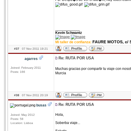
____________
Kevin Schwantz
FAURE MOTOS, c/ S
Mi taller de confianza:
#37
07 Nov 2011 19:21
Re: RUTA POR USA
agarres
Joined: February 2011
Muchas gracias por compartir tu viaje con nosot
Posts: 166
Murcia
#38
07 Nov 2011 20:19
Re: RUTA POR USA
busas
Hola,
Joined: May 2012
Posts: 58
Soberba viaje...
Location: Lisboa