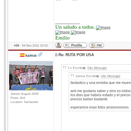
____________
Un saludo a todos.
Emilio
#35
06 Nov 2011 10:52
Re: RUTA POR USA
kamus
f-v Escribi�: [
Ver Mensaje
]
kamus Escribi�: [
Ver Mensaje
]
fantastico y una envidia que me muer
ami me gustaria saber y sino es indis
Joined: August 2009
los dias que habeis estado y el precio 
Posts: 404
precios bailan bastante
Location: Santander
esperamos esas fotos ansiooooosos