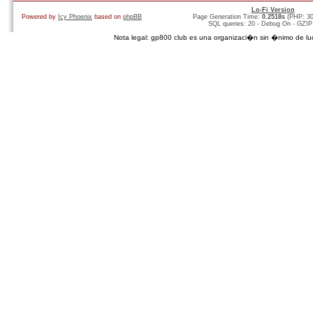
Lo-Fi Version
Powered by
Icy Phoenix
based on
phpBB
Page Generation Time:
0.2518s
(PHP: 3
SQL queries: 20 - Debug On - GZIP
Nota legal: gp800 club es una organizaci�n sin �nimo de lucro