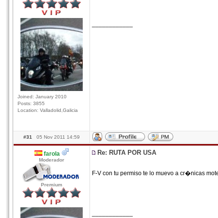
____________
Joined: January 2010
Posts: 3855
Location: Valladolid,Galicia
#31
05 Nov 2011 14:59
Re: RUTA POR USA
farola
Moderador
F-V con tu permiso te lo muevo a cr�nicas mot
Premium
____________