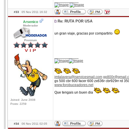
____________
#33
05 Nov 2011 16:32
Re: RUTA POR USA
Arsenico
Moderador
un gran viaje, gracias por compartirlo
Premium
____________
jmtalavera@iservicesmail.com
gp800r@gmail.
gs 500 cbr 600 facer 600 zx636r cbr929rr rd 3
www.forobuceadores.net
Que tengais un buen dia
Joined: June 2008
Posts: 2259
#34
06 Nov 2011 02:05