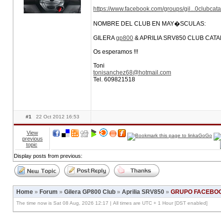
https://www.facebook.com/groups/gil...0clubcata
NOMBRE DEL CLUB EN MAY�SCULAS:
GILERA
gp800
& APRILIA SRV850 CLUB CAT
Os esperamos !!!
Toni
tonisanchez68@hotmail.com
Tel. 609821518
#1
22 Oct 2012 16:53
View
previous
topic
Display posts from previous:
Home
»
Forum
»
Gilera GP800 Club
»
Aprilia SRV850
»
GRUPO FACEBOOK
The time now is Sat 08 Aug, 2026 12:17 | All times are UTC + 1 Hour [DST enabled]