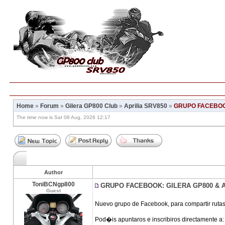
Home
»
Forum
»
Gilera GP800 Club
»
Aprilia SRV850
»
GRUPO FACEBOOK
The time now is Sat 08 Aug, 2026 12:17
Author
ToniBCNgp800
GRUPO FACEBOOK: GILERA GP800 & 
Guest
Nuevo grupo de Facebook, para compartir rutas
Pod�is apuntaros e inscribiros directamente a: