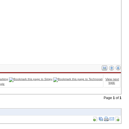
View next
topic
Page
1
of
1