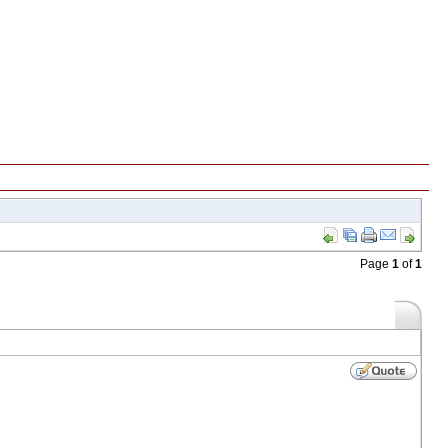
Page
1
of
1