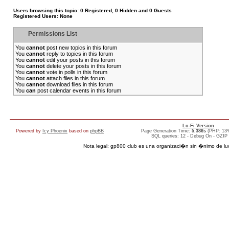
Users browsing this topic: 0 Registered, 0 Hidden and 0 Guests
Registered Users: None
Permissions List
You
cannot
post new topics in this forum
You
cannot
reply to topics in this forum
You
cannot
edit your posts in this forum
You
cannot
delete your posts in this forum
You
cannot
vote in polls in this forum
You
cannot
attach files in this forum
You
cannot
download files in this forum
You
can
post calendar events in this forum
Lo-Fi Version
Powered by
Icy Phoenix
based on
phpBB
Page Generation Time:
5.386s
(PHP: 13
SQL queries: 12 - Debug On - GZIP
Nota legal: gp800 club es una organizaci�n sin �nimo de lucro