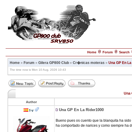
Home
Forum
Search
Home
»
Forum
»
Gilera GP800 Club
»
Cr�nicas moteras
»
Una GP En La
The time now is Mon 10 Aug, 2026 10:43
Una 
Author
Una GP En La Rider1000
f-v
Bueno pues os cuento que la blanquita ha sido
ha comportado de narices y como siempre ha d