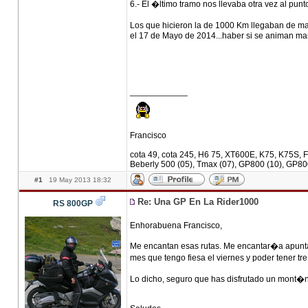
6.- El �ltimo tramo nos llevaba otra vez al pun
Los que hicieron la de 1000 Km llegaban de m
el 17 de Mayo de 2014...haber si se animan ma
____________
Francisco
cota 49, cota 245, H6 75, XT600E, K75, K75S, F
Beberly 500 (05), Tmax (07), GP800 (10), GP80
#1
19 May 2013 18:32
Re: Una GP En La Rider1000
RS 800GP
Enhorabuena Francisco,
Me encantan esas rutas. Me encantar�a apunta
mes que tengo fiesa el viernes y poder tener tr
Lo dicho, seguro que has disfrutado un mont�n