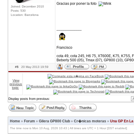
Gracias por poner la foto
Joined: December 2010
Posts: 530
Location: Barcelona
____________
Francisco
cota 49, cota 245, H6 75, XT600E, K75, K75S, F
Beberly 500 (05), Tmax (07), GP800 (10), GP80
#5
20 May 2013 19:59
View
previous
topic
Display posts from previous:
Home
»
Forum
»
Gilera GP800 Club
»
Cr�nicas moteras
»
Una GP En La
The time now is Mon 10 Aug, 2026 10:43 | All times are UTC + 1 Hour [DST enabled]