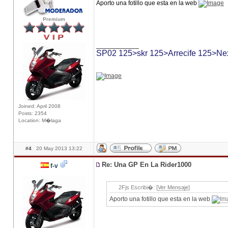
Aporto una fotillo que esta en la web
Premium
____________
SP02 125>skr 125>Arrecife 125>Ne
Joined: April 2008
Posts: 2354
Location: M�laga
#4
20 May 2013 13:22
Re: Una GP En La Rider1000
f-v
2Fjs Escribi�: [
Ver Mensaje
]
Aporto una fotillo que esta en la web