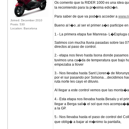
Os comento que la RIDER 1000 es una idea que 
la recomiendo para la pr�xima edici�n.
Para saber de que va pod�is acceder a
www.r
Joined: December 2010
Posts: 530
Bueno al l�o..al ser el primer a�o participe 
Location: Barcelona
1.- La primera etapa fue Manresa- L�Espluga d
Salimos con mucha lluvia pasadas sobre las 07.3
directos al paso de control.
2.- etapa nos llevo hasta Isona donde pasam
tuvimos una ca�da de temperatura que bajo hast
empezaba a llover
3.- Nos llevaba hasta Sant Lloren� de Moruny
por el sur pasando por Solsona....decidimos hace
ruta norte les cayo el diluvio.
Al llegar a este control vemos que las monta�
4.- Esta etapa nos llevaba hasta Besalu y el pri
llegar a Berga sali� el sol que nos acompa�� 
a la GP.
5.- Nos llevaba hasta el paso de control del C
que oblig� a bajar al m�nimo la pantalla,