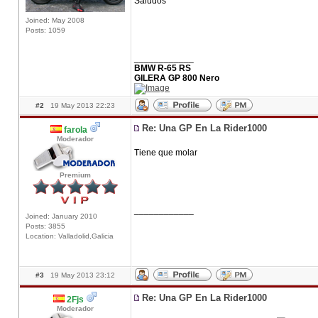
Saludos
Joined: May 2008
Posts: 1059
____________
BMW R-65 RS
GILERA GP 800 Nero
#2
19 May 2013 22:23
Re: Una GP En La Rider1000
farola
Moderador
Tiene que molar
Premium
____________
Joined: January 2010
Posts: 3855
Location: Valladolid,Galicia
#3
19 May 2013 23:12
Re: Una GP En La Rider1000
2Fjs
Moderador