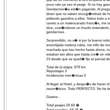
poco rato ya veo el peaje. Si no hay ga
Gendarmer�a est�n pagando. Al pregun
dicen que no saben encogi�ndose de ho
pidiendo gasolina a ellos. Sobre todo a 
careto a un malencarado franc�s, me s
dice, cost�ndome un triunfo entenderlo
gendarmes .
Sorprendido, no s� si por la buena notic
ensortijada melena rubia, me inflo de 
machada que has hecho hasta ahora, n
estaban tan altos que hasta cre� oir rel
23 desde que se qued� fijo el parcial de
Total de la etapa: 979 km
Repostajes 3
Incidencias mec�nicas 0
Al llegar al Hotel, y despu�s de hacer e
neum�ticos. Todo PERFECTO. No he ten
Gastos.-
Total peajes 20.60 �
Total gasolina 68.25 �