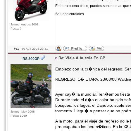
En hora buena chico, puedes sentirte mas que
Saludos cordiales
Joined: August 2008
Posts: 0
#11
30 Aug 2008 20:41
Re: Viaje A Austria En GP
RS 800GP
Empiezo con la cr�nica del regreso. Ser
REGRESO. 1� ETAPA. 23/08/08 Walding 
Ayer cay� la mundial. Ten�amos fiesta 
Durante todo el d�a el calor ha sido so
bosques, los lagos, el Danubio, suele ser
tormenta. Llegu� a pensar que no podr�
Joined: May 2008
Posts: 1059
A la moto, para el viaje de regreso no
preocupaban los neum�ticos. En la X8 4