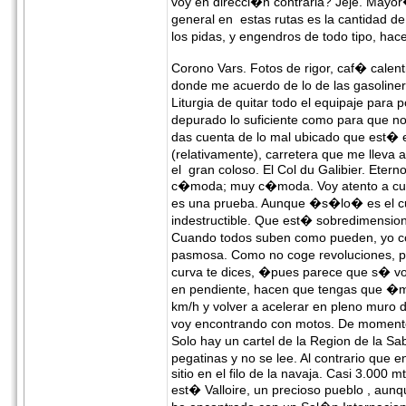
voy en direcci�n contraria? Jeje. Mayo
general en estas rutas es la cantidad d
los pidas, y engendros de todo tipo, h
Corono Vars. Fotos de rigor, caf� calent
donde me acuerdo de lo de las gasoliner
Liturgia de quitar todo el equipaje para 
depurado lo suficiente como para que n
das cuenta de lo mal ubicado que est� 
(relativamente), carretera que me lleva
el gran coloso. El Col du Galibier. Eter
c�moda; muy c�moda. Voy atento a cual
es una prueba. Aunque �s�lo� es el cu
indestructible. Que est� sobredimensio
Cuando todos suben como pueden, yo co
pasmosa. Como no coge revoluciones, pa
curva te dices, �pues parece que s� vo
en pendiente, hacen que tengas que �m
km/h y volver a acelerar en pleno muro
voy encontrando con motos. De momento, 
Solo hay un cartel de la Region de la Sa
pegatinas y no se lee. Al contrario que 
sitio en el filo de la navaja. Casi 3.000
est� Valloire, un precioso pueblo , a