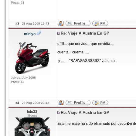
Posts: 63
#3
28 Aug 2008 19:43
Re: Viaje A Austria En GP
miniyo
ufffff... que nervios... que envidia....
cuenta... cuenta......
y ........ "RAFAGASSSSSS" valiente-.
Joined: July 2008
Posts: 13
#4
28 Aug 2008 20:42
lolo33
Re: Viaje A Austria En GP
Guest
Este mensaje ha sido eliminado por petici�n d