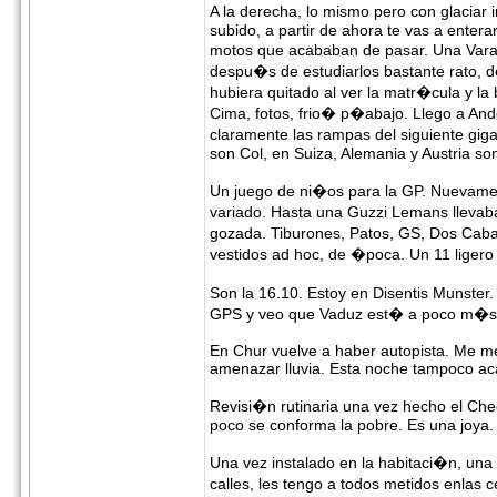
A la derecha, lo mismo pero con glacia
subido, a partir de ahora te vas a entera
motos que acababan de pasar. Una Varad
despu�s de estudiarlos bastante rato, d
hubiera quitado al ver la matr�cula y 
Cima, fotos, frio� p�abajo. Llego a An
claramente las rampas del siguiente gig
son Col, en Suiza, Alemania y Austria son
Un juego de ni�os para la GP. Nuevame
variado. Hasta una Guzzi Lemans llevab
gozada. Tiburones, Patos, GS, Dos Caba
vestidos ad hoc, de �poca. Un 11 liger
Son la 16.10. Estoy en Disentis Munste
GPS y veo que Vaduz est� a poco m�s d
En Chur vuelve a haber autopista. Me me
amenazar lluvia. Esta noche tampoco a
Revisi�n rutinaria una vez hecho el Ch
poco se conforma la pobre. Es una joya.
Una vez instalado en la habitaci�n, un
calles, les tengo a todos metidos enlas