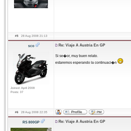
#5
28 Aug 2008 21:13
Re: Viaje A Austria En GP
sco
Si se�or, muy buen relato.
estaremos esperando la continuaci�n
Joined: April 2008
Posts: 37
#6
28 Aug 2008 22:35
Re: Viaje A Austria En GP
RS 800GP