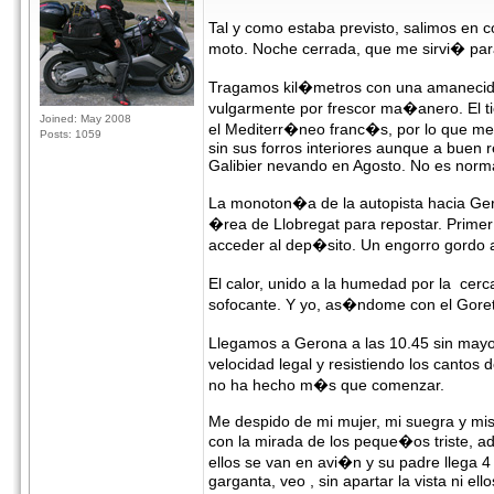
Tal y como estaba previsto, salimos en 
moto. Noche cerrada, que me sirvi� para
Tragamos kil�metros con una amanecida
vulgarmente por frescor ma�anero. El ti
Joined: May 2008
el Mediterr�neo franc�s, por lo que m
Posts: 1059
sin sus forros interiores aunque a buen 
Galibier nevando en Agosto. No es normal
La monoton�a de la autopista hacia Ger
�rea de Llobregat para repostar. Primer 
acceder al dep�sito. Un engorro gordo al 
El calor, unido a la humedad por la ce
sofocante. Y yo, as�ndome con el Gore
Llegamos a Gerona a las 10.45 sin mayo
velocidad legal y resistiendo los canto
no ha hecho m�s que comenzar.
Me despido de mi mujer, mi suegra y mis 
con la mirada de los peque�os triste, 
ellos se van en avi�n y su padre lleg
garganta, veo , sin apartar la vista ni ell