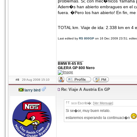
problemas. Si; con mec�nicos Yamaha por
Adem�s han abierto embragues en el ca
fuera. �Pero los han abierto! En fin, me
TOTAL km. Viaje de ida: 2.338 km en 4 
Last edited by
RS 800GP
on 16 Dec 2009 23:51; edited 
____________
BMW R-65 RS
GILERA GP 800 Nero
#8
29 Aug 2008 15:10
Re: Viaje A Austria En GP
larry bird
sco Escribi�: [
Ver Mensaje
]
Si se�or, muy buen relato.
estaremos esperando la continuaci�n