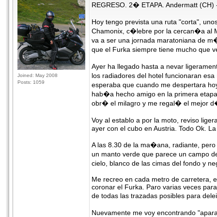
REGRESO. 2� ETAPA. Andermatt (CH)
Hoy tengo prevista una ruta "corta", un
Chamonix, c�lebre por la cercan�a al Mo
va a ser una jornada maratoniana de m�
que el Furka siempre tiene mucho que ver
Ayer ha llegado hasta a nevar ligerame
los radiadores del hotel funcionaran es
Joined: May 2008
Posts: 1059
esperaba que cuando me despertara hoy,
hab�a hecho amigo en la primera etapa 
obr� el milagro y me regal� el mejor d
Voy al establo a por la moto, reviso li
ayer con el cubo en Austria. Todo Ok. La
A las 8.30 de la ma�ana, radiante, pero
un manto verde que parece un campo de g
cielo, blanco de las cimas del fondo y ne
Me recreo en cada metro de carretera, e
coronar el Furka. Paro varias veces par
de todas las trazadas posibles para dele
Nuevamente me voy encontrando "aparat