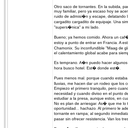
Otro saco de tornantes. En la subida, pa
muy familiar, pero ya escaso hoy se acer
ruido de admisi�n y escape, delatando 
cargadito cargadito de equipaje. Una s
"supers�nica" a mi lado.
Bueno; ya hemos comido. Ahora un caf� en
estoy a punto de entrar en Francia. A es
Chamonix. Su inconfundible "Maag de gla
el calentamiento global acabe para siemp
Es temprano. A�n puedo hacer algunos 
hora busco hotel. Est� donde est�.
Pues menos mal. porque cuando estaba a 
lluvias, me hacen dar un rodeo que los 
Empiezo el primero tranquilo, pero cuan
necesidad y cuando diviso en el punto d
estudiar a la presa, aunque estos, en cu
No es plan de arriesgar. As� que me lo
oportunidad... hachazo. Al primero le ade
tornante en rampa; al segundo inmediatam
pasar sin ofrecer resistencia. Van los tr