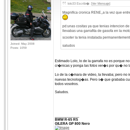
lolo33 Escribi�: [
Ver Mensaje
]
Magnifica cronica RENE,,a la vez que entre
pd:unas cositas ya que tenias intencion 
llevabas una garrafita de gasofa en la mo
scooter la tenia instalada permanentement
Joined: May 2008
saludos
Posts: 1059
Estimado Lolo, lo de la garrafa no es porque no
cr�nicas y ponga las fotos ver�s por qu� no 
Lo de la c�mara de video, la llevaba; pero no 
nuevas tecnolog�as. Pero s� que grababa cuand
todos vosotros.
Saludos.
____________
BMW R-65 RS
GILERA GP 800 Nero