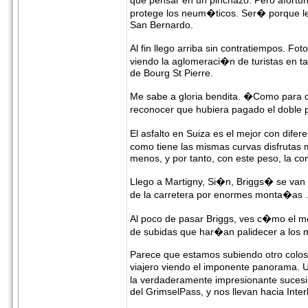
que pensar en un pinchazo. Pero afortun
protege los neum�ticos. Ser� porque l
San Bernardo.
Al fin llego arriba sin contratiempos. F
viendo la aglomeraci�n de turistas en ta
de Bourg St Pierre.
Me sabe a gloria bendita. �Como para 
reconocer que hubiera pagado el doble 
El asfalto en Suiza es el mejor con dife
como tiene las mismas curvas disfrutas
menos, y por tanto, con este peso, la co
Llego a Martigny, Si�n, Briggs� se van
de la carretera por enormes monta�as .
Al poco de pasar Briggs, ves c�mo el mo
de subidas que har�an palidecer a los 
Parece que estamos subiendo otro coloso
viajero viendo el imponente panorama. Un
la verdaderamente impresionante sucesi
del GrimselPass, y nos llevan hacia Inter