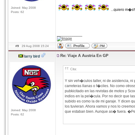
Joined: May 2008
...quiero m�s!!
Posts: 62
____________
#9
29 Aug 2008 15:24
Re: Viaje A Austria En GP
larry bird
Cita:
Y sin veh�culos taller, ni de asistencia, ni
carreteras llanas o f�ciles. No como otr
pubkicitado en las revistas de motos y Sco
indios en la pel�cula. Por no decir que la
subido es como la de mi garaje. Y dicen q
los tuvieran. Ahora vamos y nos lo creemo
Joined: May 2008
que estaban bien. Aunque as� fuera. �Pero
Posts: 62