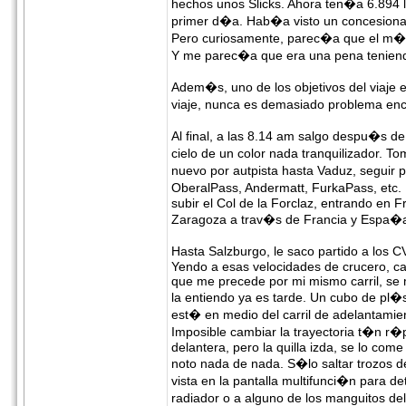
hechos unos Slicks. Ahora ten�a 6.894 
primer d�a. Hab�a visto un concesiona
Pero curiosamente, parec�a que el m�s 
Y me parec�a que era una pena teniend
Adem�s, uno de los objetivos del viaje er
viaje, nunca es demasiado problema enc
Al final, a las 8.14 am salgo despu�s de
cielo de un color nada tranquilizador. To
nuevo por autpista hasta Vaduz, seguir p
OberalPass, Andermatt, FurkaPass, etc. E
subir el Col de la Forclaz, entrando en Fr
Zaragoza a trav�s de Francia y Espa�
Hasta Salzburgo, le saco partido a los 
Yendo a esas velocidades de crucero, casi
que me precede por mi mismo carril, se 
la entiendo ya es tarde. Un cubo de pl�
est� en medio del carril de adelantamient
Imposible cambiar la trayectoria t�n r�p
delantera, pero la quilla izda, se lo com
noto nada de nada. S�lo saltar trozos d
vista en la pantalla multifunci�n para d
radiador o a alguno de los manguitos d