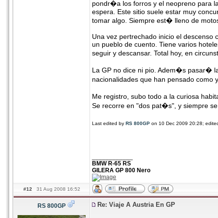
pondr�a los forros y el neopreno para la
espera. Este sitio suele estar muy concurr
tomar algo. Siempre est� lleno de motos
Una vez pertrechado inicio el descenso 
un pueblo de cuento. Tiene varios hotele
seguir y descansar. Total hoy, en circu
La GP no dice ni pio. Adem�s pasar� la 
nacionalidades que han pensado como 
Me registro, subo todo a la curiosa habi
Se recorre en "dos pat�s", y siempre se 
Last edited by
RS 800GP
on 10 Dec 2009 20:28; edited 
____________
BMW R-65 RS
GILERA GP 800 Nero
#12
31 Aug 2008 16:52
Re: Viaje A Austria En GP
RS 800GP