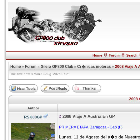
Home
Forum
Search
Home
»
Forum
»
Gilera GP800 Club
»
Cr�nicas moteras
»
2008 Viaje A 
The time now is Mon 10 Aug, 2026 07:21
2008 
Author
2008 Viaje A Austria En GP
RS 800GP
PRIMERA ETAPA. Zaragoza - Gap (F)
Lunes, 11 de Agosto del a�o de Nuestro