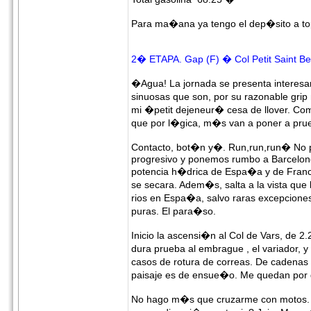
Para ma�ana ya tengo el dep�sito a to
2� ETAPA. Gap (F) � Col Petit Saint Be
�Agua! La jornada se presenta interesan
sinuosas que son, por su razonable grip
mi �petit dejeneur� cesa de llover. Com
que por l�gica, m�s van a poner a prue
Contacto, bot�n y�. Run,run,run� No pa
progresivo y ponemos rumbo a Barcelone
potencia h�drica de Espa�a y de Franci
se secara. Adem�s, salta a la vista que
rios en Espa�a, salvo raras excepcione
puras. El para�so.
Inicio la ascensi�n al Col de Vars, de 2.
dura prueba al embrague , el variador, 
casos de rotura de correas. De cadenas 
paisaje es de ensue�o. Me quedan por d
No hago m�s que cruzarme con motos. P