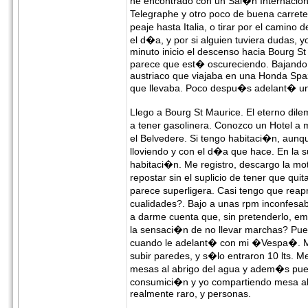
he encontrado con un Sal�n Internaciona
Telegraphe y otro poco de buena carret
peaje hasta Italia, o tirar por el camin
el d�a, y por si alguien tuviera dudas, y
minuto inicio el descenso hacia Bourg St
parece que est� oscureciendo. Bajando 
austriaco que viajaba en una Honda Spa
que llevaba. Poco despu�s adelant� una
Llego a Bourg St Maurice. El eterno dile
a tener gasolinera. Conozco un Hotel a
el Belvedere. Si tengo habitaci�n, aunq
lloviendo y con el d�a que hace. En la 
habitaci�n. Me registro, descargo la mo
repostar sin el suplicio de tener que q
parece superligera. Casi tengo que rea
cualidades?. Bajo a unas rpm inconfesab
a darme cuenta que, sin pretenderlo, em
la sensaci�n de no llevar marchas? Pu
cuando le adelant� con mi �Vespa�. M�
subir paredes, y s�lo entraron 10 lts. M
mesas al abrigo del agua y adem�s pued
consumici�n y yo compartiendo mesa al a
realmente raro, y personas.