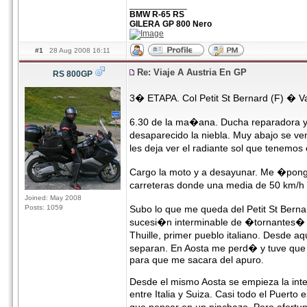
____________
BMW R-65 RS
GILERA GP 800 Nero
#1
28 Aug 2008 16:11
Re: Viaje A Austria En GP
RS 800GP
3� ETAPA. Col Petit St Bernard (F) � Va
6.30 de la ma�ana. Ducha reparadora y 
desaparecido la niebla. Muy abajo se v
les deja ver el radiante sol que tenemo
Cargo la moto y a desayunar. Me �pongo
carreteras donde una media de 50 km/h al
Joined: May 2008
Posts: 1059
Subo lo que me queda del Petit St Bernar
sucesi�n interminable de �tornantes� ,
Thuille, primer pueblo italiano. Desde 
separan. En Aosta me perd� y tuve que a
para que me sacara del apuro.
Desde el mismo Aosta se empieza la inte
entre Italia y Suiza. Casi todo el Puert