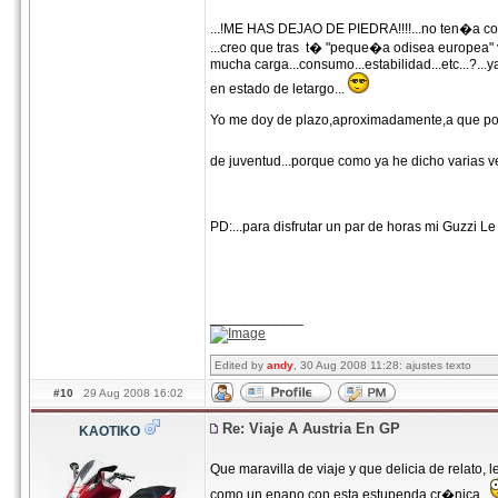
...!ME HAS DEJAO DE PIEDRA!!!!...no ten�a co
...creo que tras t� "peque�a odisea europea" v
mucha carga...consumo...estabilidad...etc...?..
en estado de letargo...
Yo me doy de plazo,aproximadamente,a que pong
de juventud...porque como ya he dicho varias ve
PD:...para disfrutar un par de horas mi Guzzi Le
____________
Edited by
andy
, 30 Aug 2008 11:28: ajustes texto
#10
29 Aug 2008 16:02
Re: Viaje A Austria En GP
KAOTIKO
Que maravilla de viaje y que delicia de relato
como un enano con esta estupenda cr�nica.