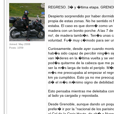
REGRESO. 3� y �ltima etapa. GRENOBL
Despierto sorprendido por haber dormid
propia de estas zonas. No he sentido n
estaba. El caso es que dorm� como un lir
madera con un bonito porche. A las 7 d
no!, de madera tambi�n. Ten�a unas cab
voluntad. Fu� muy c�modo para ser u
Joined: May 2008
Posts: 1059
Curiosamente, desde ayer cuando montaba
hab�a sido capaz de percibir ning�n sig
van l�deres en la �ltima vuelta y se ven
pod�a quitarme de la cabeza que me pa
ser la m�s larga de todo el periplo. M�
m�s me preocupaba al empezar el regre
km ya cumplidos. Esto ya no me preocup
di� el m�s m�nimo signo de debilidad. P
Esto pensaba mientras me deleitaba con
al lado ya cargada y repostada.
Desde Grenoble, aunque dando un poqui
prefer� ir por la "nacional de los parisi
el Col de la Croix Haute, de ah� a Nyon