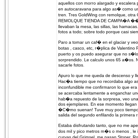
aquellos con morro alargado y escalera pa
en autocaravana para algo as� como u
tren. Tres GoldWing con remolque, otr
REMOLQUE TIENDA DE CAMPA�A ���. En 
llevaban la mesa, las sillas, las hamaca
fotos a todo; sobre todo porque casi sie
Paro a tomar un caf� en el glaciar y ve
botas , casco, etc, r�plica de Valentino
puerto y os puedo asegurar que no s�
sorprendido. Le calculo unos 65 a�os. 
sacarle fotos.
Apuro lo que me queda de descenso y ll
Hac�a tiempo que no recordaba algo a
inconfundible me confirmaron lo que er
se acercaba lentamente a enganchar un
hab�a repuesto de la sorpresa, veo un
dos ejemplares. En ese momento llegan su
�C�mo suenan! Tuve muy poco tiempo pa
salida del segundo enfilando la primera
Estaba disfrutando tanto, que no me a
dos mil y pico metros m�s o menos , le
curvas del Grimsel, me pasan Stoner, Ro