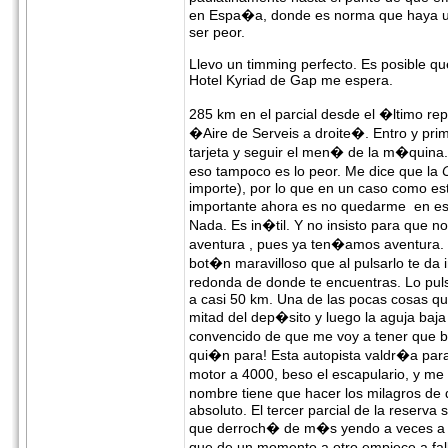
en Espa�a, donde es norma que haya u
ser peor.
Llevo un timming perfecto. Es posible qu
Hotel Kyriad de Gap me espera.
285 km en el parcial desde el �ltimo re
�Aire de Serveis a droite�. Entro y pri
tarjeta y seguir el men� de la m�quin
eso tampoco es lo peor. Me dice que la
importe), por lo que en un caso como es
importante ahora es no quedarme en es
Nada. Es in�til. Y no insisto para que 
aventura , pues ya ten�amos aventura. 
bot�n maravilloso que al pulsarlo te d
redonda de donde te encuentras. Lo pul
a casi 50 km. Una de las pocas cosas qu
mitad del dep�sito y luego la aguja baja
convencido de que me voy a tener que b
qui�n para! Esta autopista valdr�a para r
motor a 4000, beso el escapulario, y me
nombre tiene que hacer los milagros de 
absoluto. El tercer parcial de la reserva
que derroch� de m�s yendo a veces a 1
que de un momento a otro empiece a fall