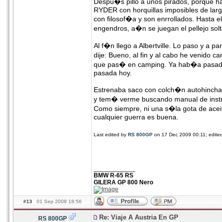
Despu�s pillo a unos pirados, porque h
RYDER con horquillas imposibles de larg
con filosof�a y son enrrollados. Hasta e
engendros, a�n se juegan el pellejo so
Al f�n llego a Albertville. Lo paso y a 
dije: Bueno, al fin y al cabo he venido 
que pas� en camping. Ya hab�a pasado 
pasada hoy.
Estrenaba saco con colch�n autohinch
y tem� verme buscando manual de instruc
Como siempre, ni una s�la gota de aceit
cualquier guerra es buena.
Last edited by
RS 800GP
on 17 Dec 2009 00:11; edited 
____________
BMW R-65 RS
GILERA GP 800 Nero
#13
01 Sep 2008 18:56
Re: Viaje A Austria En GP
RS 800GP