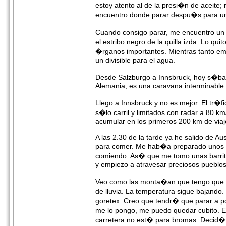
estoy atento al de la presi�n de aceite;
encuentro donde parar despu�s para u
Cuando consigo parar, me encuentro un 
el estribo negro de la quilla izda. Lo q
�rganos importantes. Mientras tanto emp
un divisible para el agua.
Desde Salzburgo a Innsbruck, hoy s�bado
Alemania, es una caravana interminable
Llego a Innsbruck y no es mejor. El tr�
s�lo carril y limitados con radar a 80 
acumular en los primeros 200 km de viaje
A las 2.30 de la tarde ya he salido de Aus
para comer. Me hab�a preparado unos bo
comiendo. As� que me tomo unas barritas
y empiezo a atravesar preciosos pueblos. 
Veo como las monta�an que tengo que s
de lluvia. La temperatura sigue bajando
goretex. Creo que tendr� que parar a 
me lo pongo, me puedo quedar cubito. En 
carretera no est� para bromas. Decid� 