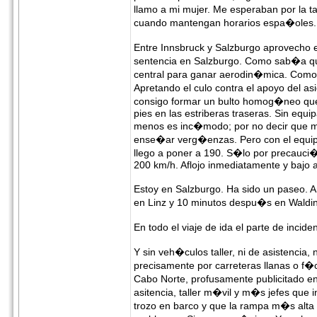
llamo a mi mujer. Me esperaban por la t
cuando mantengan horarios espa�oles. 
Entre Innsbruck y Salzburgo aprovecho e
sentencia en Salzburgo. Como sab�a que
central para ganar aerodin�mica. Como la
Apretando el culo contra el apoyo del a
consigo formar un bulto homog�neo que n
pies en las estriberas traseras. Sin equip
menos es inc�modo; por no decir que me 
ense�ar verg�enzas. Pero con el equipa
llego a poner a 190. S�lo por precauci
200 km/h. Aflojo inmediatamente y bajo 
Estoy en Salzburgo. Ha sido un paseo. An
en Linz y 10 minutos despu�s en Walding,
En todo el viaje de ida el parte de inc
Y sin veh�culos taller, ni de asistencia, 
precisamente por carreteras llanas o f
Cabo Norte, profusamente publicitado en
asitencia, taller m�vil y m�s jefes que 
trozo en barco y que la rampa m�s alta 