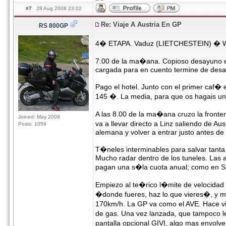
#7
28 Aug 2008 23:02
Re: Viaje A Austria En GP
RS 800GP
4� ETAPA. Vaduz (LIETCHESTEIN) � Wa
7.00 de la ma�ana. Copioso desayuno en 
cargada para en cuento termine de desay
Pago el hotel. Junto con el primer caf�
145 �. La media, para que os hagais una
A las 8.00 de la ma�ana cruzo la fronter
Joined: May 2008
va a llevar directo a Linz saliendo de A
Posts: 1059
alemana y volver a entrar justo antes de
T�neles interminables para salvar tant
Mucho radar dentro de los tuneles. Las au
pagan una s�la cuota anual; como en Su
Empiezo al te�rico l�mite de velocidad
�donde fueres, haz lo que vieres�, y m
170km/h. La GP va como el AVE. Hace vi
de gas. Una vez lanzada, que tampoco l
pantalla opcional GIVI, algo mas envolve