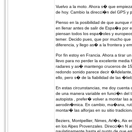
Vuelvo a la moto. Ahora s� que empieza
de hoy. Cambio la direcci�n del GPS y 
Pienso en la posibilidad de que aunqu
en llenar antes de salir de Espa�a por e
piensan todos los espa�oles y europeos 
temer. Decido pues, que por mucho que a
diferencia, y llego as� a la frontera y 
Por fin estoy en Francia. Ahora a tirar
llevo para no perder la excelente media 
radares y as� mantengo cruceros de 150
redondo sonido parece decir �Adelante
ello, pero s� de la fiabilidad de las �l
En estas circunstancias, me doy cuenta d
de una manera variable en funci�n del t
autopista , prefer� volver a montar las a
aerodin�mica. En cambio, ma�ana, ruta 
montar� las alforjas en su sitio tradici
Beziers, Montpellier, Nimes, Arl�s, Ai
en los Alpes Provenzales. Direcci�n N a
paulatinamente hasta el punto de que em