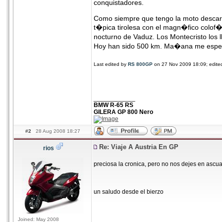
conquistadores.
Como siempre que tengo la moto descarg
t�pica tirolesa con el magn�fico colof�n
nocturno de Vaduz. Los Montecristo los 
Hoy han sido 500 km. Ma�ana me espera
Last edited by
RS 800GP
on 27 Nov 2009 18:09; edited 
____________
BMW R-65 RS
GILERA GP 800 Nero
#2
28 Aug 2008 18:27
Re: Viaje A Austria En GP
rios
preciosa la cronica, pero no nos dejes en ascua
un saludo desde el bierzo
Joined: May 2008