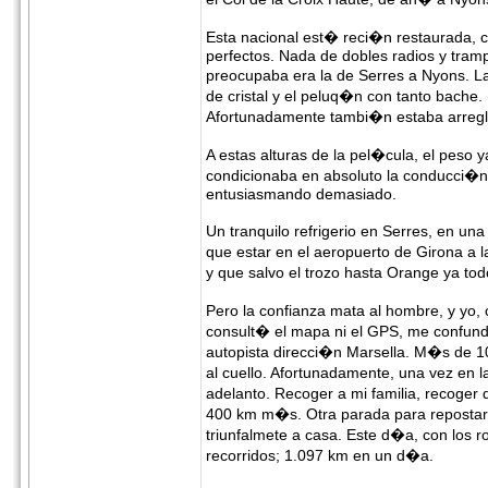
Esta nacional est� reci�n restaurada, co
perfectos. Nada de dobles radios y tramp
preocupaba era la de Serres a Nyons. L
de cristal y el peluq�n con tanto bache.
Afortunadamente tambi�n estaba arregla
A estas alturas de la pel�cula, el peso 
condicionaba en absoluto la conducci�n.
entusiasmando demasiado.
Un tranquilo refrigerio en Serres, en u
que estar en el aeropuerto de Girona a 
y que salvo el trozo hasta Orange ya to
Pero la confianza mata al hombre, y yo, 
consult� el mapa ni el GPS, me confund
autopista direcci�n Marsella. M�s de 
al cuello. Afortunadamente, una vez en l
adelanto. Recoger a mi familia, recoge
400 km m�s. Otra parada para repostar y
triunfalmete a casa. Este d�a, con los 
recorridos; 1.097 km en un d�a.