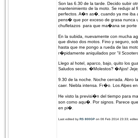
Son las 6.30 de la tarde. Decido subir o
mantenimiento de la moto. Se redujo al fi
perfectos. A�n as�, cuando ya me iba a l
pens� que por exceso de grasa nunca un
chufletazos para que ma�ana se porte
En la subida, nuevamente con mucha agu
que diviso dos motos. Fino y seguro, so
hasta que me pongo a rueda de las moto
r�pidamente aniquilados por "il Scooter
Llego al hotel, aparco, bajo, quito los 
Saludos secos. �Molestos? �Ajos! Jeje
9.30 de la noche. Noche cerrada. Abro la
caer. Niebla intensa. Fr�o. Los Alpes en
He visto la previsi�n del tiempo para 
son como aqu�. Por signos. Parece que
en pi�.
Last edited by
RS 800GP
on 06 Feb 2014 23:33; edited 