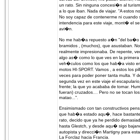
un rato. Sin ninguna concesi�n al turis
a lo que iban. Nada de viajar. "A estos 
No soy capaz de contenerme ni cuando
intendencia para este viaje, mont� el s
avi�n.
No me hab�a repuesto a�n "del ba�o q
bramidos , (muchos), que asustaban. No 
realmente impresionaba. De repente, ve
algo as� como lo que ves en la primera
veh�culos como los que hab�a visto en
motos HI-SPORT. Vamos , a estos los pill
veces para poder poner tanta multa. Y 
segunda vez en este viaje el escapulari
frente; la que yo acababa de tomar. Hu
fueran) cruzados.... Pero no se tocan l
matao...".
Ensimismado con tan constructivos pensa
que hab�a estado aqu�, hace bastantes 
rato, decido que ya he perdido demasiad
hasta Glestch, y desde aqu� sigo baja
autopista y direcci�n Martigny para esta 
La Forclaz hacia Francia.