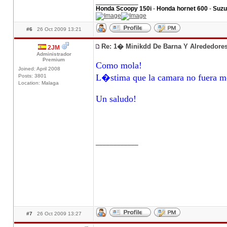
____________
Honda Scoopy 150i
-
Honda hornet 600
-
Suzu
#6
26 Oct 2009 13:21
Re: 1� Minikdd De Barna Y Alrededore
2JM
Administrador
Premium
Como mola!
Joined: April 2008
L�stima que la camara no fuera me
Posts: 3801
Location: Malaga
Un saludo!
____________
#7
26 Oct 2009 13:27