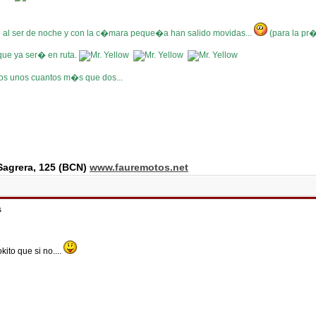
al ser de noche y con la c�mara peque�a han salido movidas...
(para la pr
 que ya ser� en ruta.
os unos cuantos m�s que dos...
agrera, 125 (BCN)
www.fauremotos.net
s
ito que si no....