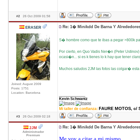
#2
26 Oct 2009 01:58
Re: 1� Minikdd De Barna Y Alrededore
ERASER
S� hombre como que te ibas a pegar >800k par
Por cierto, en Quo Vadis Ner�n (Peter Ustinov)
ocasi�n... si es k tienes lo k hay que tener claro
Muchos saludos 2JM las fotos las colgar� esta
Joined: August 2009
Posts: 1751
Location: Barcelona
____________
Kevin Schwantz
FAURE MOTOS, c/ S
Mi taller de confianza:
#3
26 Oct 2009 02:18
Re: 1� Minikdd De Barna Y Alrededore
2JM
Administrador
Premium
Me voy a citar a mi mismo.....