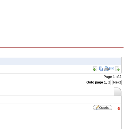
Page
1
of
2
Goto page
1
,
2
Next