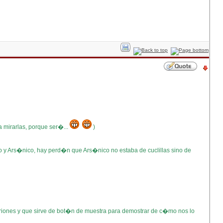
 mirarlas, porque ser�...
)
aro y Ars�nico, hay perd�n que Ars�nico no estaba de cuclillas sino de
nfitriones y que sirve de bot�n de muestra para demostrar de c�mo nos lo