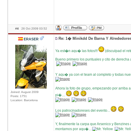
#4
26 Oct 2009 03:52
Re: 1� Minikdd De Barna Y Alrededore
ERASER
Ya est�n aqu� las fotos!!!
(disculpad el re
Bueno primero los puntuales y cito de derecha a
Y aqu� ya con el team al completo y todas nue
Ahora la foto de grupo, empezando por arriba a 
Joined: August 2009
pi�....
Posts: 1751
Location: Barcelona
Los patrocinadoreses del evento...
Y, finalmente la carpa que Arsenico y Benzines 
montamos por aqu�...