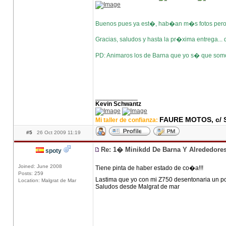
Buenos pues ya est�, hab�an m�s fotos pero 
Gracias, saludos y hasta la pr�xima entrega...
PD: Animaros los de Barna que yo s� que som
____________
Kevin Schwantz
FAURE MOTOS, c/ S
Mi taller de confianza:
#5
26 Oct 2009 11:19
Re: 1� Minikdd De Barna Y Alrededore
spoty
Joined: June 2008
Tiene pinta de haber estado de co�a!!!
Posts: 259
Lastima que yo con mi Z750 desentonaria un pok
Location: Malgrat de Mar
Saludos desde Malgrat de mar