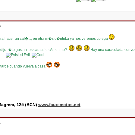
s
a hacer un caf�..., en otra m�s c�ntrika ya nos veremos colega
 dijo: �te gustan los caracoles Antonino?
Hay una caracolada convoc
 ...
 tarde cuando vuelva a casa
agrera, 125 (BCN)
www.fauremotos.net
s