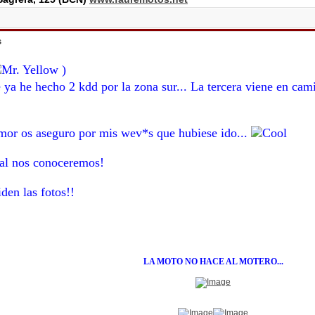
s
)
e ya he hecho 2 kdd por la zona sur... La tercera viene en ca
mor os aseguro por mis wev*s que hubiese ido...
nal nos conoceremos!
e olviden las fotos!!
LA MOTO NO HACE AL MOTERO...