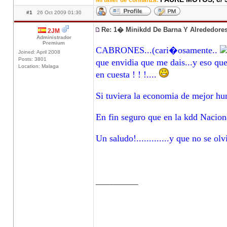
Mi taller de confianza:
#1
26 Oct 2009 01:30
Re: 1� Minikdd De Barna Y Alrededore
2JM
Administrador
Premium
CABRONES...(cari�osamente..
Joined: April 2008
Posts: 3801
que envidia que me dais...y eso qu
Location: Malaga
en cuesta ! ! !....
Si tuviera la economia de mejor hu
En fin seguro que en la kdd Nacio
Un saludo!.............y que no s
____________