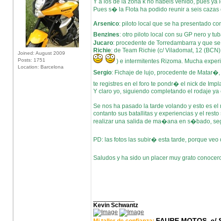
Y a los de la zona k no habeis venido, pues ya
Pues s� la Flota ha podido reunir a seis cazas 
Arsenico
: piloto local que se ha presentado c
Benzines
: otro piloto local con su GP nero y
Jucaro
: procedente de Torredambarra y que se 
Richie
: de Team Richie (c/ Viladomat, 12 (BCN), 
Joined: August 2009
Posts: 1751
) e intermitentes Rizoma. Mucha experi
Location: Barcelona
Sergio
: Fichaje de lujo, procedente de Matar�
te registres en el foro te pondr� el nick de Imp
Y claro yo, siguiendo completando el rodaje ya 
Se nos ha pasado la tarde volando y esto es el
contanto sus batallitas y experiencias y el res
realizar una salida de ma�ana en s�bado, seg
PD: las fotos las subir� esta tarde, porque ve
Saludos y ha sido un placer muy grato conocero
____________
Kevin Schwantz
FAURE MOTOS, c/ S