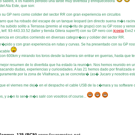
 lo sabeis, k os habeis perdido una tarde muy divertida y enriquecedora
del Ala Este, que son:
on su GP nero como colider del sector RR con gran experiencia en circuitos
 tubarro que ha robado del escape de un tanque leopard (en directo suena m�s rac
ha subido solito a Terrassa (premio al esp�ritu de grupo) con su GP rosso y xeno
telf. 93-443.33.52 (taller y tienda Gilera super!!!) con su GP nero con
jcosta
Evo2 m
encia en circuitos corriendo en diversas categor�as y colider del sector RR.
, r�pido y con gran experiencia en rutas y curvas. Se ha presentado con su GP ro
lacable
con 600km y mirando los toros desde la barrera sin entrar en guerras, hasta que te
 mejor resumen de lo divertida que ha estado la reuni�n. Nos hemos reunido en un
to sacando dudas, experiencias y curiosidades. A las 21 hemos dado por finalizada 
uramente por la zona de Vilafranca, ya se concretar� (as� Jucaro y nosotros es
o que el viernes me dej� en el despacho el cable USB de la c�mara y su software 
s, y a�n lo ser� m�s salir con vosotros of course...
agrera, 125 (BCN)
www.fauremotos.net