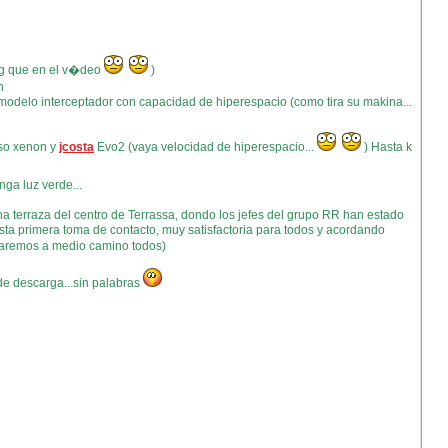
ing que en el v�deo
)
n
odelo interceptador con capacidad de hiperespacio (como tira su makina...
sso xenon y
jcosta
Evo2 (vaya velocidad de hiperespacio...
) Hasta k
nga luz verde...
a terraza del centro de Terrassa, dondo los jefes del grupo RR han estado
esta primera toma de contacto, muy satisfactoria para todos y acordando
taremos a medio camino todos)
de descarga...sin palabras