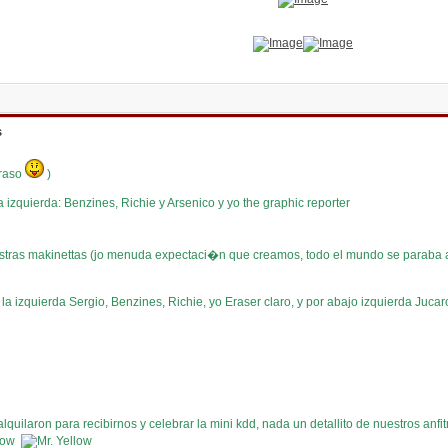
s
traso
)
 izquierda: Benzines, Richie y Arsenico y yo the graphic reporter
stras makinettas (jo menuda expectaci�n que creamos, todo el mundo se paraba a
la izquierda Sergio, Benzines, Richie, yo Eraser claro, y por abajo izquierda Juc
alquilaron para recibirnos y celebrar la mini kdd, nada un detallito de nuestros a