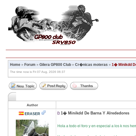
Home
»
Forum
»
Gilera GP800 Club
»
Cr�nicas moteras
»
1� Minikdd D
The time now is Fri 07 Aug, 2026 06:37
Author
1� Minikdd De Barna Y Alrededores
ERASER
Hola a todo el foro y en especial a los k nos he