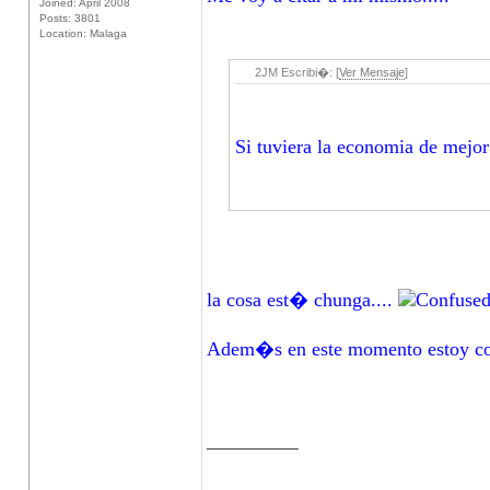
Joined: April 2008
Posts: 3801
Location: Malaga
2JM Escribi�: [
Ver Mensaje
]
Si tuviera la economia de mejo
la cosa est� chunga....
Adem�s en este momento estoy cohi
____________