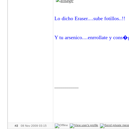
Lo dicho Eraser....sube fotillos..!!
Y tu arsenico....enrrollate y cons
____________
#2
08 Nov 2009 03:15