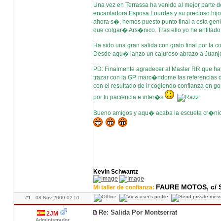
Una vez en Terrassa ha venido al mejor parte de
encantadora Esposa Lourdes y su precioso hijo
ahora s�, hemos puesto punto final a esta genia
que colgar� Ars�nico. Tras ello yo he enfilad
Ha sido una gran salida con grato final por la 
Desde aqu� lanzo un caluroso abrazo a Juanjo
PD: Finalmente agradecer al Master RR que ha
trazar con la GP, marc�ndome las referencias 
con el resultado de ir cogiendo confianza en g
por tu paciencia e inter�s
Bueno amigos y aqu� acaba la escueta cr�nic
____________
Kevin Schwantz
FAURE MOTOS, c/ S
Mi taller de confianza:
#1
08 Nov 2009 02:51
Re: Salida Por Montserrat
2JM
Administrador