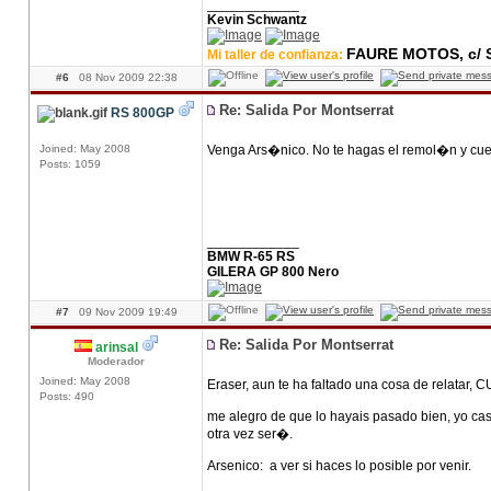
____________
Kevin Schwantz
FAURE MOTOS, c/ S
Mi taller de confianza:
#6
08 Nov 2009 22:38
Re: Salida Por Montserrat
RS 800GP
Joined: May 2008
Venga Ars�nico. No te hagas el remol�n y cue
Posts: 1059
____________
BMW R-65 RS
GILERA GP 800 Nero
#7
09 Nov 2009 19:49
Re: Salida Por Montserrat
arinsal
Moderador
Joined: May 2008
Eraser, aun te ha faltado una cosa de relatar
Posts: 490
me alegro de que lo hayais pasado bien, yo casi
otra vez ser�.
Arsenico: a ver si haces lo posible por venir.