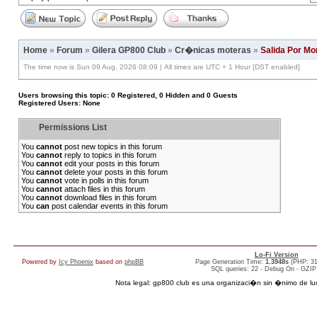
Home
»
Forum
»
Gilera GP800 Club
»
Cr�nicas moteras
»
Salida Por Mo
The time now is Sun 09 Aug, 2026 08:09 | All times are UTC + 1 Hour [DST enabled]
Users browsing this topic: 0 Registered, 0 Hidden and 0 Guests
Registered Users: None
Permissions List
You
cannot
post new topics in this forum
You
cannot
reply to topics in this forum
You
cannot
edit your posts in this forum
You
cannot
delete your posts in this forum
You
cannot
vote in polls in this forum
You
cannot
attach files in this forum
You
cannot
download files in this forum
You
can
post calendar events in this forum
Lo-Fi Version
Powered by
Icy Phoenix
based on
phpBB
Page Generation Time:
1.3948s
(PHP: 3
SQL queries: 22 - Debug On - GZIP
Nota legal: gp800 club es una organizaci�n sin �nimo de lucro