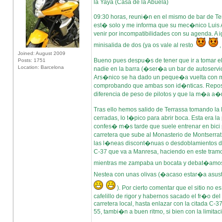
la Yaya (Casa de la Abuela)
09:30 horas, reuni�n en el mismo de bar de Te
est� solo y me informa que su mec�nico Luis A
venir por incompatibilidades con su agenda. A
minisalida de dos (ya os vale al resto
,
Joined: August 2009
Bueno pues despu�s de tener que ir a tomar el
Posts: 1751
Location: Barcelona
nadie en la barra (�ser�a un bar de autoservici
Ars�nico se ha dado un peque�a vuelta con mi 
comprobando que ambas son id�nticas. Reposta
diferencia de peso de pilotos y que la m�a a
Tras ello hemos salido de Terrassa tomando la 
cerradas, lo t�pico para abrir boca. Esta era
confes� m�s tarde que suele entrenar en bici 
carretera que sube al Monasterio de Montserrat
las l�neas discont�nuas o desdoblamientos de 
C-37 que va a Manresa, haciendo en este tramo
mientras me zampaba un bocata y debat�amos 
Nestea con unas olivas (�acaso estar�a asus
). Por cierto comentar que el sitio no e
cafelillo de rigor y habernos sacado el fr�o d
carretera local, hasta enlazar con la citada C-
55, tambi�n a buen ritmo, si bien con la limit