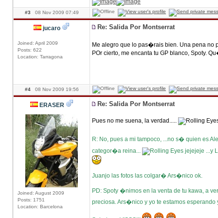
#3
08 Nov 2009 07:49
Re: Salida Por Montserrat
jucaro
Joined: April 2009
Me alegro que lo pas�rais bien. Una pena no p
Posts: 622
POr cierto, me encanta tu GP blanco, Spoty. Q
Location: Tarragona
#4
08 Nov 2009 19:56
Re: Salida Por Montserrat
ERASER
Pues no me suena, la verdad.....
R: No, pues a mi tampoco, ...no s� quien es Al
categor�a reina...
jejejeje ...
Juanjo las fotos las colgar� Ars�nico ok.
PD: Spoty �nimos en la venta de tu kawa, a ver 
Joined: August 2009
Posts: 1751
preciosa. Ars�nico y yo te estamos esperando 
Location: Barcelona