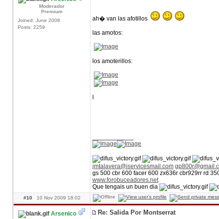
Moderador
Premium
ah� van las afotillos
Joined: June 2008
Posts: 2259
las amotos:
los amoterillos:
l
____________
jmtalavera@iservicesmail.com
gp800r@gmail.
gs 500 cbr 600 facer 600 zx636r cbr929rr rd 3
www.forobuceadores.net
Que tengais un buen dia
#10
10 Nov 2009 18:02
Re: Salida Por Montserrat
Arsenico