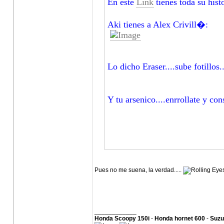
En este
Link
tienes toda su hist
Aki tienes a Alex Crivill�:
Lo dicho Eraser....sube fotillos..
Y tu arsenico....enrrollate y c
Pues no me suena, la verdad.....
____________
Honda Scoopy 150i
-
Honda hornet 600
-
Suzu