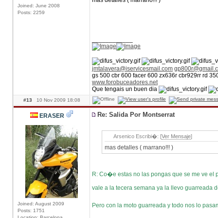
mas detalles ( marrano!!! )
Joined: June 2008
Posts: 2259
____________
jmtalavera@iservicesmail.com
gp800r@gmail.
gs 500 cbr 600 facer 600 zx636r cbr929rr rd 3
www.forobuceadores.net
Que tengais un buen dia
#13
10 Nov 2009 18:08
Re: Salida Por Montserrat
ERASER
Arsenico Escribi�: [
Ver Mensaje
]
mas detalles ( marrano!!! )
R: Co�e estas no las pongas que se me ve el
vale a la tecera semana ya la llevo guarreada 
Joined: August 2009
Pero con la moto guarreada y todo nos lo pas
Posts: 1751
Location: Barcelona