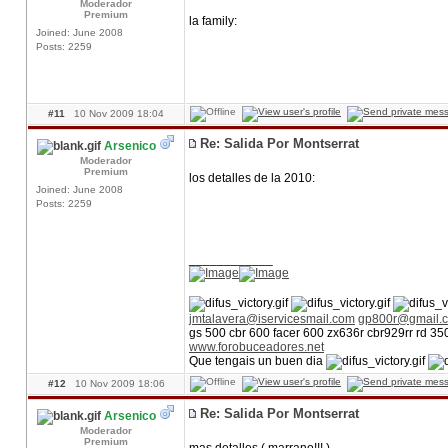
Moderador
Premium
la family:
Joined: June 2008
Posts: 2259
#11
10 Nov 2009 18:04
Re: Salida Por Montserrat
Arsenico
Moderador
Premium
los detalles de la 2010:
Joined: June 2008
Posts: 2259
____________
jmtalavera@iservicesmail.com
gp800r@gmail.
gs 500 cbr 600 facer 600 zx636r cbr929rr rd 3
www.forobuceadores.net
Que tengais un buen dia
#12
10 Nov 2009 18:06
Re: Salida Por Montserrat
Arsenico
Moderador
Premium