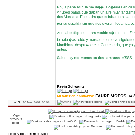
No, la pena es que me dej� la c�mara en casa
y nubes bajas, que daban un aire muy fantasma
dos Mossos d'Esquadra que estaban realizando
por su espalda sin que nos oyeran llegar, par
Arinsal te digo que para venirte s�lo desde Z
te habr�as reido y mareado como yo siguiendo 
Montblanc despu�s de la Caracolada, que yo y
antes.
Saludos y nos vemos en dos semanas. V'SSS
____________
Kevin Schwantz
FAURE MOTOS, c/ S
Mi taller de confianza:
#15
10 Nov 2009 20:00
View
previous
topic
Display posts from previous: