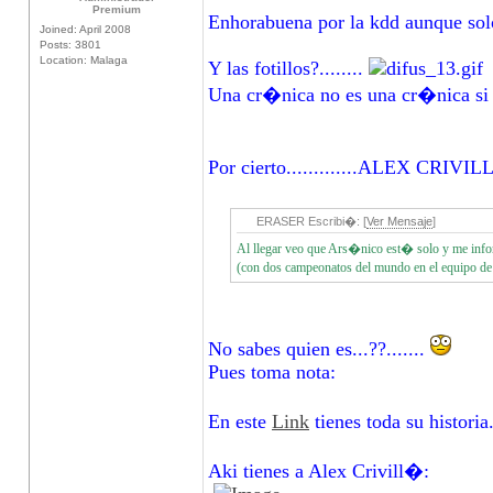
Premium
Enhorabuena por la kdd aunque solo 
Joined: April 2008
Posts: 3801
Location: Malaga
Y las fotillos?........
Una cr�nica no es una cr�nica si no
Por cierto.............ALEX CRIVIL
ERASER Escribi�: [
Ver Mensaje
]
Al llegar veo que Ars�nico est� solo y me in
(con dos campeonatos del mundo en el equipo d
No sabes quien es...??.......
Pues toma nota:
En este
Link
tienes toda su historia
Aki tienes a Alex Crivill�: