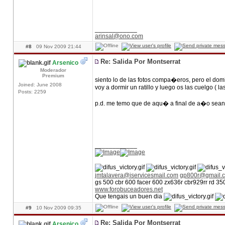
____________
arinsal@ono.com
#8
09 Nov 2009 21:44
Re: Salida Por Montserrat
Arsenico
Moderador
Premium
siento lo de las fotos compa�eros, pero el dom
Joined: June 2008
voy a dormir un ratillo y luego os las cuelgo ( la
Posts: 2259
p.d. me temo que de aqu� a final de a�o sean
____________
jmtalavera@iservicesmail.com
gp800r@gmail.
gs 500 cbr 600 facer 600 zx636r cbr929rr rd 3
www.forobuceadores.net
Que tengais un buen dia
#9
10 Nov 2009 09:35
Re: Salida Por Montserrat
Arsenico