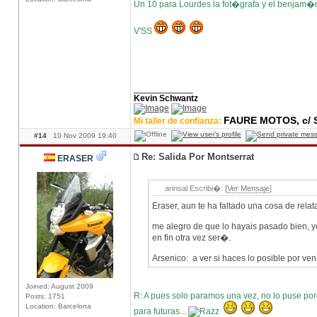
Un 10 para Lourdes la fot�grafa y el benjam
V'SS
____________
Kevin Schwantz
FAURE MOTOS, c/ S
Mi taller de confianza:
#14
10 Nov 2009 19:40
Re: Salida Por Montserrat
ERASER
arinsal Escribi�: [
Ver Mensaje
]
Eraser, aun te ha faltado una cosa de re
me alegro de que lo hayais pasado bien, yo
en fin otra vez ser�.
Arsenico: a ver si haces lo posible por veni
Joined: August 2009
R: A pues solo paramos una vez, no lo puse po
Posts: 1751
Location: Barcelona
para futuras...