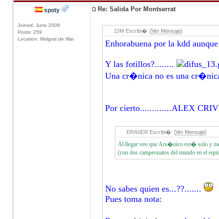
Re: Salida Por Montserrat
spoty
Joined: June 2008
2JM Escribi�: [
Ver Mensaje
]
Posts: 259
Location: Malgrat de Mar
Enhorabuena por la kdd aunque s
Y las fotillos?........
Una cr�nica no es una cr�nica s
Por cierto.............ALEX CRI
ERASER Escribi�: [
Ver Mensaje
]
Al llegar veo que Ars�nico est� solo y 
(con dos campeonatos del mundo en el equ
No sabes quien es...??.......
Pues toma nota: