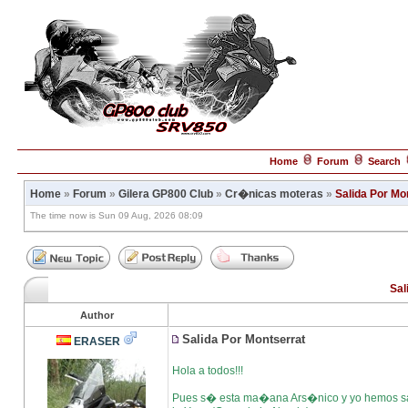
Home
Forum
Search
Home
»
Forum
»
Gilera GP800 Club
»
Cr�nicas moteras
»
Salida Por Mo
The time now is Sun 09 Aug, 2026 08:09
Sal
Author
Salida Por Montserrat
ERASER
Hola a todos!!!
Pues s� esta ma�ana Ars�nico y yo hemos salid