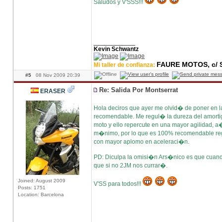
Saludos y V'SSS!!!
____________
Kevin Schwantz
FAURE MOTOS, c/ S
Mi taller de confianza:
#5
08 Nov 2009 20:39
Re: Salida Por Montserrat
ERASER
Hola deciros que ayer me olvid� de poner en 
recomendable. Me regul� la dureza del amortigu
moto y ello repercute en una mayor agilidad, a
m�nimo, por lo que es 100% recomendable regu
con mayor aplomo en aceleraci�n.
PD: Diculpa la omisi�n Ars�nico es que cuando
que si no 2JM nos currar�.
Joined: August 2009
V'SS para todos!!!
Posts: 1751
Location: Barcelona