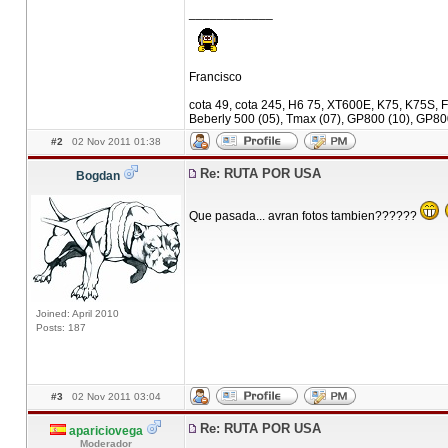
____________
Francisco
cota 49, cota 245, H6 75, XT600E, K75, K75S, F
Beberly 500 (05), Tmax (07), GP800 (10), GP80
#2
02 Nov 2011 01:38
Re: RUTA POR USA
Bogdan
Que pasada... avran fotos tambien??????
Joined: April 2010
Posts: 187
#3
02 Nov 2011 03:04
Re: RUTA POR USA
apariciovega
Moderador