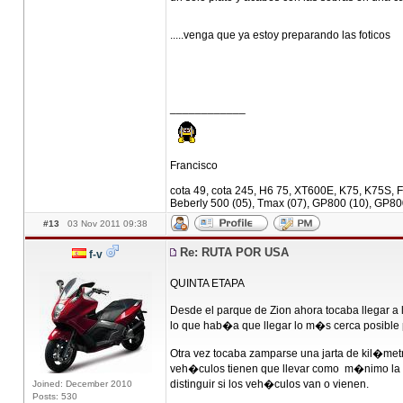
.....venga que ya estoy preparando las foticos
____________
Francisco
cota 49, cota 245, H6 75, XT600E, K75, K75S, F
Beberly 500 (05), Tmax (07), GP800 (10), GP80
#13
03 Nov 2011 09:38
Re: RUTA POR USA
f-v
QUINTA ETAPA
Desde el parque de Zion ahora tocaba llegar a l
lo que hab�a que llegar lo m�s cerca posible p
Otra vez tocaba zamparse una jarta de kil�metr
veh�culos tienen que llevar como m�nimo la luz
distinguir si los veh�culos van o vienen.
Joined: December 2010
Posts: 530