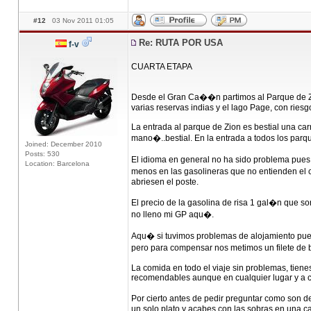
#12
03 Nov 2011 01:05
Re: RUTA POR USA
f-v
CUARTA ETAPA
Desde el Gran Ca��n partimos al Parque de 
varias reservas indias y el lago Page, con ries
La entrada al parque de Zion es bestial una c
mano�..bestial. En la entrada a todos los par
Joined: December 2010
Posts: 530
El idioma en general no ha sido problema pues 
Location: Barcelona
menos en las gasolineras que no entienden el
abriesen el poste.
El precio de la gasolina de risa 1 gal�n que s
no lleno mi GP aqu�.
Aqu� si tuvimos problemas de alojamiento pue
pero para compensar nos metimos un filete de 
La comida en todo el viaje sin problemas, tien
recomendables aunque en cualquier lugar y a c
Por cierto antes de pedir preguntar como son d
un solo plato y acabes con las sobras en una caj