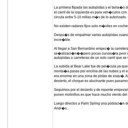
La primera flipada las autopistas y el tama�o 
el carril de la izquierda es para veh�culos c
circula entre 5-10 millas m�s de lo autorizado.
No existen radares fijos solo m�viles en coche
Despu�s de empalmar varias autopistas cuand
incre�ble.
Al llegar a San Bernardino empez� la carretera
se�alizaci�n��pero pocas curvas�la peor carr
autopistas o carreteras de un solo carril que s
La subida al Bear Lake fue de pel�cula ya que 
monta�a pasas por encima de las nubes y el es
era enorme en una zona de pistas de esqu�. Al 
desierto, el choque es alucinante pues pasamos
Seguimos por el desierto y de repente empezam
ponen molinillos es que hace mucho viento del
Luego directos a Palm Spring una poblaci�n de 
Andr�s.