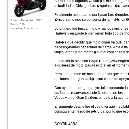
Bueno como algunos ya sab�is me he pegado u
actualidad el Chicago-Los �ngeles pr�cticame
Finalmente me decante por hacer Los �ngeles-
�nico tramo que se conserva de la hist�rica 6
Joined: December 2010
Posts: 530
Lo primero fue buscar moto y hay dos opciones 
Location: Barcelona
Harleys y en Eagle Rider tienen todo tipo de m
Hab�a que decidir que moto coger ya que iban 
necesit�bamos capacidad de carga. Ante esta 
viajes largos y me merec�a total confianza y do
El alquiler lo hice con Eagle Rider (www.eagler
alquileres de moto, pagas el total en el moment
Para la ruta tome de base una de las que ello
opciones de organizaci�n con coche de apoyo et
Con ayuda del programa tyre fui preparando la
las fechas reservamos solo 3 hoteles en los pun
Vegas y en el Gran Ca�on, el resto a la aventu
El siguiente detalle fue el vuelo ya que inevit
consiguiente riesgo de p�rdida, por lo que es
CONTINUARA....................