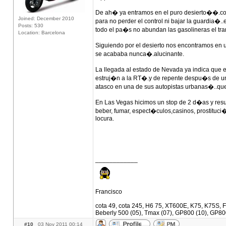
De ah� ya entramos en el puro desierto��.con
Joined: December 2010
para no perder el control ni bajar la guardia�
Posts: 530
todo el pa�s no abundan las gasolineras el tr
Location: Barcelona
Siguiendo por el desierto nos encontramos en
se acababa nunca�.alucinante.
La llegada al estado de Nevada ya indica que
estruj�n a la RT�.y de repente despu�s de una
atasco en una de sus autopistas urbanas�..q
En Las Vegas hicimos un stop de 2 d�as y res
beber, fumar, espect�culos,casinos, prostituci
locura.
____________
Francisco
cota 49, cota 245, H6 75, XT600E, K75, K75S, F
Beberly 500 (05), Tmax (07), GP800 (10), GP80
#10
03 Nov 2011 00:14