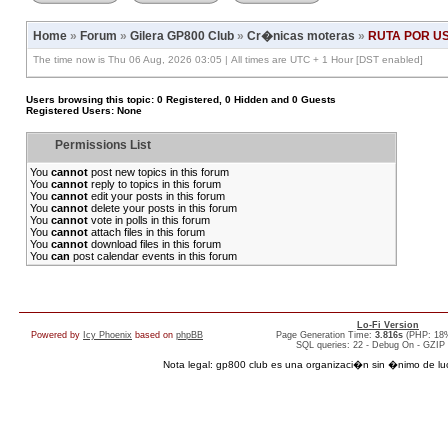
Home
»
Forum
»
Gilera GP800 Club
»
Cr�nicas moteras
»
RUTA POR U
The time now is Thu 06 Aug, 2026 03:05 | All times are UTC + 1 Hour [DST enabled]
Users browsing this topic: 0 Registered, 0 Hidden and 0 Guests
Registered Users: None
Permissions List
You
cannot
post new topics in this forum
You
cannot
reply to topics in this forum
You
cannot
edit your posts in this forum
You
cannot
delete your posts in this forum
You
cannot
vote in polls in this forum
You
cannot
attach files in this forum
You
cannot
download files in this forum
You
can
post calendar events in this forum
Lo-Fi Version
Powered by
Icy Phoenix
based on
phpBB
Page Generation Time:
3.816s
(PHP: 18
SQL queries: 22 - Debug On - GZIP
Nota legal: gp800 club es una organizaci�n sin �nimo de lucro