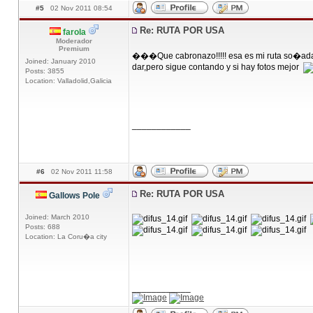
#5
02 Nov 2011 08:54
Re: RUTA POR USA
farola
Moderador
Premium
���Que cabronazo!!!!! esa es mi ruta so�ad
Joined: January 2010
dar,pero sigue contando y si hay fotos mejor
Posts: 3855
Location: Valladolid,Galicia
____________
#6
02 Nov 2011 11:58
Re: RUTA POR USA
Gallows Pole
Joined: March 2010
Posts: 688
Location: La Coru�a city
____________