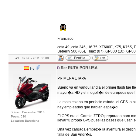
____________
Francisco
cota 49, cota 245, H6 75, XT600E, K75, K75S, F
Beberly 500 (05), Tmax (07), GP800 (10), GP80
#1
02 Nov 2011 00:08
Re: RUTA POR USA
f-v
PRIMERA ETAPA
Bueno ya en yanquilandia el primer flash fue ll
mayor�a HD y el mogoll�n de europeos que
La moto estaba en perfecto estado, el GPS lo p
hay empleados que hablan espa�ol.
Joined: December 2010
El GPS era el Garmin ZERO preparado para moto,
Posts: 530
llevar tu propio GPS pues las bases que usan 
Location: Barcelona
Una vez cargada empez� la aventura el destin
falla de San Andr�s.