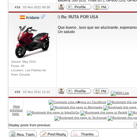
Beberly 500 (05), Tmax (07), GP800 (10), GP80
#14
03 Nov 2011 09:39
Re: RUTA POR USA
Aridane
Que bueno , tuvo que ser alucinante, esperamos
Un saludo
Joined: May 2011
Posts: 45
Location: Las Palmas de
Gran Canaria
#15
03 Nov 2011 12:22
View
previous
topic
Display posts from previous: