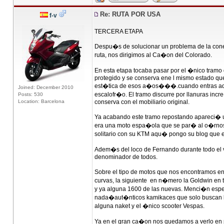
Re: RUTA POR USA
f-v
TERCERA ETAPA
Despu�s de solucionar un problema de la con
ruta, nos dirigimos al Ca�on del Colorado.
En esta etapa tocaba pasar por el �nico tramo
protegido y se conserva ene l mismo estado que
est�tica de esos a�os���.cuando entras adem
Joined: December 2010
escalofr�o. El tramo discurre por llanuras inc
Posts: 530
Location: Barcelona
conserva con el mobiliario original.
Ya acabando este tramo repostando apareci� una
era una moto espa�ola que se par� al o�rnos
solitario con su KTM aqu� pongo su blog que 
Adem�s del loco de Fernando durante todo el 
denominador de todos.
Sobre el tipo de motos que nos encontramos en 
curvas, la siguiente en n�mero la Goldwin en 
y ya alguna 1600 de las nuevas. Menci�n especi
nada�aut�nticos kamikaces que solo buscan la
alguna naket y el �nico scooter Vespas.
Ya en el gran ca�on nos quedamos a verlo en