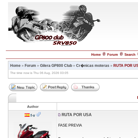
Home
Forum
Search
Home
»
Forum
»
Gilera GP800 Club
»
Cr�nicas moteras
»
RUTA POR U
The time now is Thu 06 Aug, 2026 03:05
Author
RUTA POR USA
f-v
FASE PREVIA