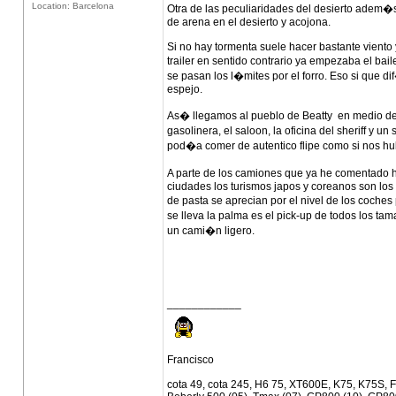
Location: Barcelona
Otra de las peculiaridades del desierto adem�s
de arena en el desierto y acojona.
Si no hay tormenta suele hacer bastante viento
trailer en sentido contrario ya empezaba el b
se pasan los l�mites por el forro. Eso si que di
espejo.
As� llegamos al pueblo de Beatty en medio de 
gasolinera, el saloon, la oficina del sheriff
pod�a comer de autentico flipe como si nos h
A parte de los camiones que ya he comentado 
ciudades los turismos japos y coreanos son los 
de pasta se aprecian por el nivel de los coc
se lleva la palma es el pick-up de todos los t
un cami�n ligero.
____________
Francisco
cota 49, cota 245, H6 75, XT600E, K75, K75S, F