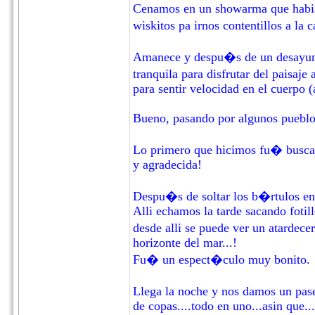
Cenamos en un showarma que habia 
wiskitos pa irnos contentillos a la 
Amanece y despu�s de un desayuno 
tranquila para disfrutar del paisaj
para sentir velocidad en el cuerpo
Bueno, pasando por algunos pueblos
Lo primero que hicimos fu� buscar 
y agradecida!
Despu�s de soltar los b�rtulos en e
Alli echamos la tarde sacando fotil
desde alli se puede ver un atardec
horizonte del mar...!
Fu� un espect�culo muy bonito.
Llega la noche y nos damos un pasei
de copas....todo en uno...asin que..