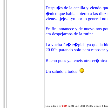
Despu�s de la cenilla y viendo que 
�nico que habia abierto a las diez
viene....jeje....yo por lo general no
En fin, amanece y de nuevo nos pone
era despejarnos de la rutina.
La vuelta fu� r�pida ya que la hic
20.00h parando solo para repostar y 
Bueno pues ya teneis otra cr�nica 
Un saludo a todos
Last edited by
2JM
on 01 Jan 2010 20:15; edited 1 time