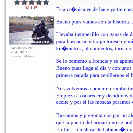
Esta cr�nica es de hace ya tiempeci
Bueno pues vamos con la historia...
Llevaba tiempecillo con ganas de da
para buscar un sitio pintoresco y 
kil�metros, alojamientos, turismo...
Joined: April 2008
Posts: 3801
Location: Malaga
Se lo comento a Francis y se apunta
Bueno pues llega el dia y con unos
primera parada para cepillarnos el b
Nos volvemos a poner en rumbo tira
Empieza a oscurecer y decidimos d
aceite y por si las moscas paramos e
Buscamos y preguntamos por un aloj
que la puerta del armario no se pod
En fin.....un show de habitaci�n 