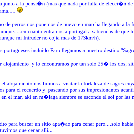
junto a la pensi�n (mas que nada por falta de elecci�n de s
cama.....
de perros nos ponemos de nuevo en marcha llegando a la fr
e aunque.....en cuanto entramos a portugal a sabiendas de que
 (aunque mi Intruder no cojia mas de 173km/h).
 portugueses incluido Faro llegamos a nuestro destino "Sagr
alojamiento y lo encontramos por tan solo 25� los dos, siti
l alojamiento nos fuimos a visitar la fortaleza de sagres cuya 
los para el recuerdo y paseando por sus impresionantes acanti
er en el mar, aki en m�laga siempre se esconde el sol por l
to para buscar un sitio apa�ao para cenar pero....solo habia
.tuvimos que cenar alli...