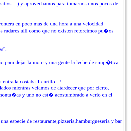
itios....) y aprovechamos para tomarnos unos pocos de
ontera en poco mas de una hora a una velocidad
 los radares alli como que no existen retorcimos pu�os
es".
o para dejar la moto y una gente la leche de simp�tica
entrada costaba 1 eurillo...!
lados mientras veiamos de atardecer que por cierto,
as monta�as y uno no est� acostumbrado a verlo en el
 una especie de restaurante,pizzeria,hamburgueseria y bar