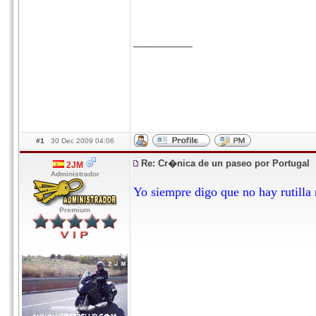
____________
#1
30 Dec 2009 04:06
Re: Cr�nica de un paseo por Portugal
2JM
Administrador
Yo siempre digo que no hay rutilla 
Premium