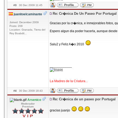
#3
30 Dec 2009 11:45
Re: Cr�nica De Un Paseo Por Portugal
juanitoelcaminante
Joined: December 2009
Gracias por la cr�nica, e inmejorables fotos, q
Posts: 208
Location: Granada, Tierra del
Espero algun dia poder hacerla, aunque desde 
Rey Boabdil...
Salu2 y Feliz A�o 2010
____________
La Madres de la Criatura...
#4
30 Dec 2009 18:43
Re: Cr�nica de un paseo por Portugal
Arsenico
Moderador
Premium
gracias juanjo