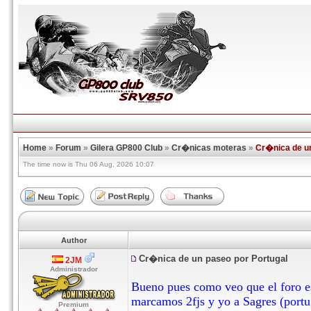
Home
»
Forum
»
Gilera GP800 Club
»
Cr�nicas moteras
»
Cr�nica de un
The time now is Thu 06 Aug, 2026 10:07
Author
Cr�nica de un paseo por Portugal
2JM
Administrador
Bueno pues como veo que el foro es
marcamos 2fjs y yo a Sagres (port
Premium