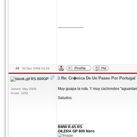
____________
#2
30 Dec 2009 04:29
Re: Cr�nica De Un Paseo Por Portugal
RS 800GP
Muy guapa la ruta. Y muy cachondos "aguantando
Joined: May 2008
Posts: 1059
Saludos.
____________
BMW R-65 RS
GILERA GP 800 Nero