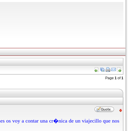
Page
1
of
1
es os voy a contar una cr�nica de un viajecillo que nos