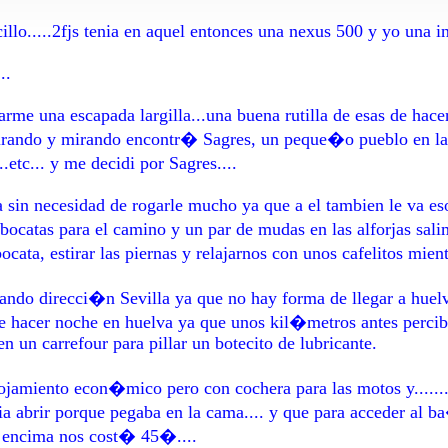
llo.....2fjs tenia en aquel entonces una nexus 500 y yo una in
..
rme una escapada largilla...una buena rutilla de esas de hacer
mirando y mirando encontr� Sagres, un peque�o pueblo en la "
etc... y me decidi por Sagres....
 sin necesidad de rogarle mucho ya que a el tambien le va eso
 bocatas para el camino y un par de mudas en las alforjas sa
ocata, estirar las piernas y relajarnos con unos cafelitos mien
ndo direcci�n Sevilla ya que no hay forma de llegar a huelv
e hacer noche en huelva ya que unos kil�metros antes perci
n un carrefour para pillar un botecito de lubricante.
amiento econ�mico pero con cochera para las motos y.......l
ia abrir porque pegaba en la cama.... y que para acceder al ba
y encima nos cost� 45�....