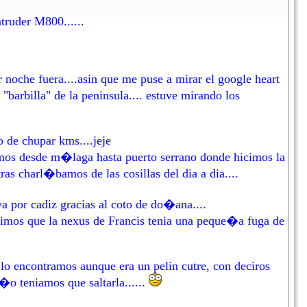
truder M800......
 noche fuera....asin que me puse a mirar el google heart
barbilla" de la peninsula.... estuve mirando los
 de chupar kms....jeje
limos desde m�laga hasta puerto serrano donde hicimos la
tras charl�bamos de las cosillas del dia a dia....
a por cadiz gracias al coto de do�ana....
bimos que la nexus de Francis tenia una peque�a fuga de
o encontramos aunque era un pelin cutre, con deciros
�o teniamos que saltarla......