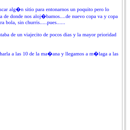
uscar alg�n sitio para entonarnos un poquito pero lo
rca de donde nos aloj�bamos....de nuevo copa va y copa
 bola, sin churris.....pues......
taba de un viajecito de pocos dias y la mayor prioridad
charla a las 10 de la ma�ana y llegamos a m�laga a las