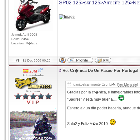
SP02 125>skr 125>Arrecife 125>Ne
Joined: April 2008
Posts: 2354
Location: M�laga
#6
31 Dec 2009 00:26
Re: Cr�nica De Un Paseo Por Portugal
2JM
Administrador
juanitoelcaminante Escribi�: [
Ver Mensaje
]
Premium
Gracias por la cr�nica, e inmejorables fot
"Sagres" y esta muy buena....
Espero algun dia poder hacerla, aunque de
Salu2 y Feliz A�o 2010