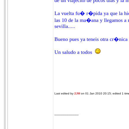
de un viajecito de pocos dias y la m
La vuelta fu� r�pida ya que la hic
las 10 de la ma�ana y llegamos a 
sevilla.....
Bueno pues ya teneis otra cr�nica 
Un saludo a todos
Last edited by
2JM
on 01 Jan 2010 20:15; edited 1 time
____________