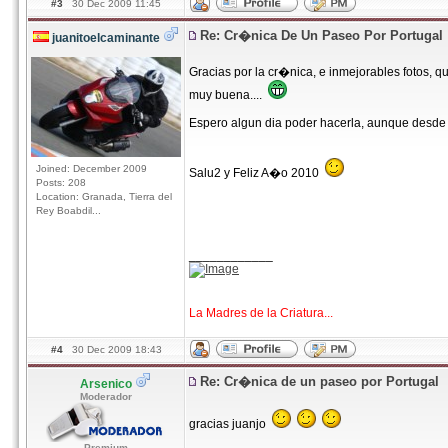
#3
30 Dec 2009 11:45
Re: Cr�nica De Un Paseo Por Portugal
juanitoelcaminante
Gracias por la cr�nica, e inmejorables fotos, q
muy buena....
Espero algun dia poder hacerla, aunque desde 
Joined: December 2009
Salu2 y Feliz A�o 2010
Posts: 208
Location: Granada, Tierra del
Rey Boabdil...
____________
La Madres de la Criatura...
#4
30 Dec 2009 18:43
Re: Cr�nica de un paseo por Portugal
Arsenico
Moderador
gracias juanjo
Premium