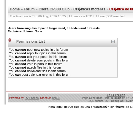
Home
»
Forum
»
Gilera GP800 Club
»
Cr�nicas moteras
»
Cr�nica de un
The time now is Thu 06 Aug, 2026 16:25 | All times are UTC + 1 Hour [DST enabled]
Users browsing this topic: 0 Registered, 0 Hidden and 0 Guests
Registered Users: None
Permissions List
You
cannot
post new topics in this forum
You
cannot
reply to topics in this forum
You
cannot
edit your posts in this forum
You
cannot
delete your posts in this forum
You
cannot
vote in polls in this forum
You
cannot
attach files in this forum
You
cannot
download files in this forum
You
can
post calendar events in this forum
Lo-Fi Version
Powered by
Icy Phoenix
based on
phpBB
Page Generation Time:
5.8898s
(PHP: 1
SQL queries: 20 - Debug On - GZIP
Nota legal: gp800 club es una organizaci�n sin �nimo de lucro