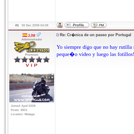
#1
30 Dec 2009 04:06
Re: Cr�nica de un paseo por Portugal
2JM
Administrador
Yo siempre digo que no hay rutilla n
peque�o video y luego las fotillos
Premium
Joined: April 2008
Posts: 3801
Location: Malaga