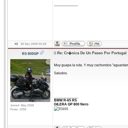
____________
#2
30 Dec 2009 04:29
Re: Cr�nica De Un Paseo Por Portugal
RS 800GP
Muy guapa la ruta. Y muy cachondos "aguantando
Saludos.
____________
BMW R-65 RS
GILERA GP 800 Nero
Joined: May 2008
Posts: 1059