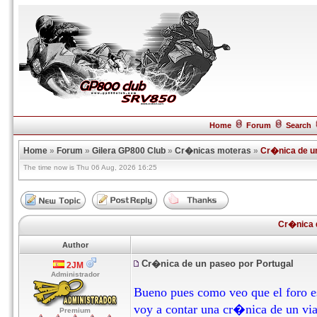
Home
Forum
Search
Home
»
Forum
»
Gilera GP800 Club
»
Cr�nicas moteras
»
Cr�nica de un
The time now is Thu 06 Aug, 2026 16:25
Cr�nica d
Author
Cr�nica de un paseo por Portugal
2JM
Administrador
Bueno pues como veo que el foro es
voy a contar una cr�nica de un via
Premium