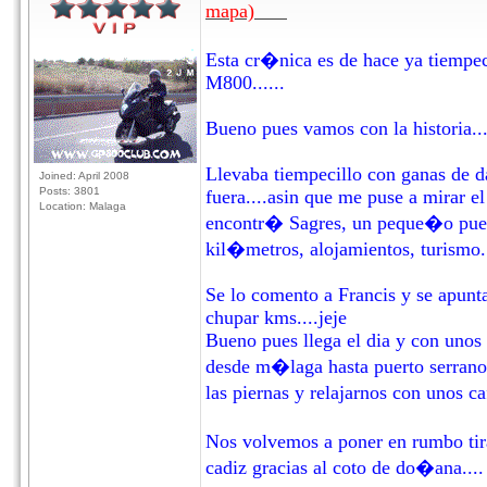
mapa)
Esta cr�nica es de hace ya tiempeci
M800......
Bueno pues vamos con la historia...
Llevaba tiempecillo con ganas de da
Joined: April 2008
Posts: 3801
fuera....asin que me puse a mirar e
Location: Malaga
encontr� Sagres, un peque�o pueblo
kil�metros, alojamientos, turismo...
Se lo comento a Francis y se apunt
chupar kms....jeje
Bueno pues llega el dia y con unos 
desde m�laga hasta puerto serrano d
las piernas y relajarnos con unos ca
Nos volvemos a poner en rumbo tir
cadiz gracias al coto de do�ana....