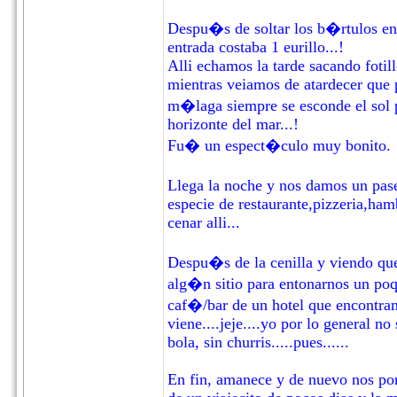
Despu�s de soltar los b�rtulos en e
entrada costaba 1 eurillo...!
Alli echamos la tarde sacando fotil
mientras veiamos de atardecer que p
m�laga siempre se esconde el sol 
horizonte del mar...!
Fu� un espect�culo muy bonito.
Llega la noche y nos damos un pase
especie de restaurante,pizzeria,ham
cenar alli...
Despu�s de la cenilla y viendo que 
alg�n sitio para entonarnos un poqu
caf�/bar de un hotel que encontra
viene....jeje....yo por lo general n
bola, sin churris.....pues......
En fin, amanece y de nuevo nos pon