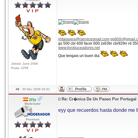
____________
jmtalavera@iservicesmail.com
gp800r@gmail.
gs 500 cbr 600 facer 600 zx636r cbr929rr rd 3
www.forobuceadores.net
Que tengais un buen dia
Joined: June 2008
Posts: 2259
#5
30 Dec 2009 20:41
Re: Cr�nica De Un Paseo Por Portugal
2Fjs
Moderador
eyy que recuerdos hasta donde me ll
Premium
____________