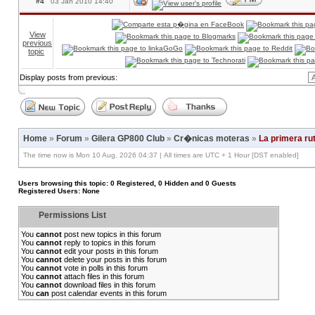
#4
03 Jan 2010 14:40
View
previous
topic
Display posts from previous:
Home
»
Forum
»
Gilera GP800 Club
»
Cr�nicas moteras
»
La primera ruti
The time now is Mon 10 Aug, 2026 04:37 | All times are UTC + 1 Hour [DST enabled]
Users browsing this topic: 0 Registered, 0 Hidden and 0 Guests
Registered Users: None
Permissions List
You
cannot
post new topics in this forum
You
cannot
reply to topics in this forum
You
cannot
edit your posts in this forum
You
cannot
delete your posts in this forum
You
cannot
vote in polls in this forum
You
cannot
attach files in this forum
You
cannot
download files in this forum
You
can
post calendar events in this forum