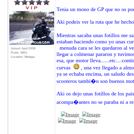
Tenia un mono de GP que no os podei
Aki podeis ver la ruta que he hech
Mientras sacaba unas fotillos me sa
estaban haciendo como yo unas curvil
menuda cara se les quedaron al ver 
Joined: April 2008
Posts: 3801
llegar a colmenar pararon y tuvimos
Location: Malaga
esa, que motor lleva......etc....co
curvas
, una vez llegado a almo
ya se echaba encima, un saludo des
scooteros tambi�n son buenos mote
Aki os dejo unas fotillos de los pai
acompa�antes no se paraba ni a rep