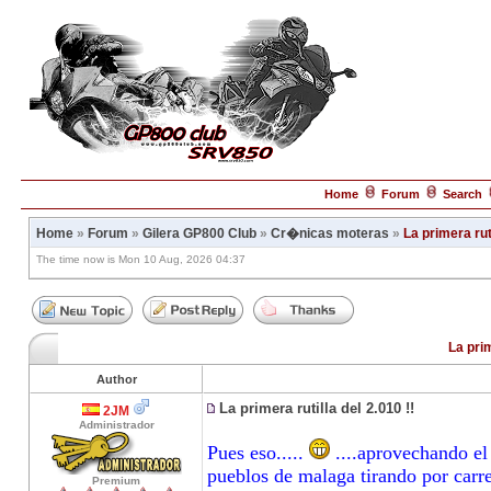
Home
Forum
Search
Home
»
Forum
»
Gilera GP800 Club
»
Cr�nicas moteras
»
La primera ruti
The time now is Mon 10 Aug, 2026 04:37
La prim
Author
La primera rutilla del 2.010 !!
2JM
Administrador
Pues eso.....
....aprovechando el
pueblos de malaga tirando por car
Premium