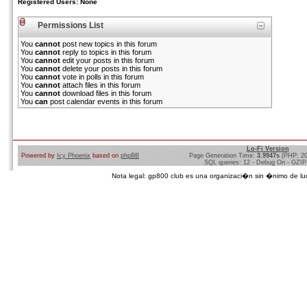
Registered Users: None
Permissions List
You
cannot
post new topics in this forum
You
cannot
reply to topics in this forum
You
cannot
edit your posts in this forum
You
cannot
delete your posts in this forum
You
cannot
vote in polls in this forum
You
cannot
attach files in this forum
You
cannot
download files in this forum
You
can
post calendar events in this forum
Lo-Fi Version
Powered by
Icy Phoenix
based on
phpBB
Page Generation Time:
3.9947s
(PHP: 2
SQL queries: 12 - Debug On - GZIP
Nota legal: gp800 club es una organizaci�n sin �nimo de lucro