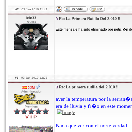
#2
03 Jan 2010 11:41
lolo33
Re: La Primera Rutilla Del 2.010 !!
Guest
Este mensaje ha sido eliminado por petici�n d
#3
03 Jan 2010 12:25
Re: La primera rutilla del 2.010 !!
2JM
Administrador
ayer la temperatura por la serran
era de lluvia y fr�o en este mome
Premium
Nada que ver con el norte verdad..