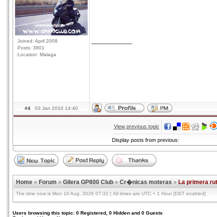
____________
Joined: April 2008
Posts: 3801
Location: Malaga
#4
03 Jan 2010 14:40
View previous topic
Display posts from previous:
Home
»
Forum
»
Gilera GP800 Club
»
Cr�nicas moteras
»
La primera ruti
The time now is Mon 10 Aug, 2026 07:32 | All times are UTC + 1 Hour [DST enabled]
Users browsing this topic: 0 Registered, 0 Hidden and 0 Guests