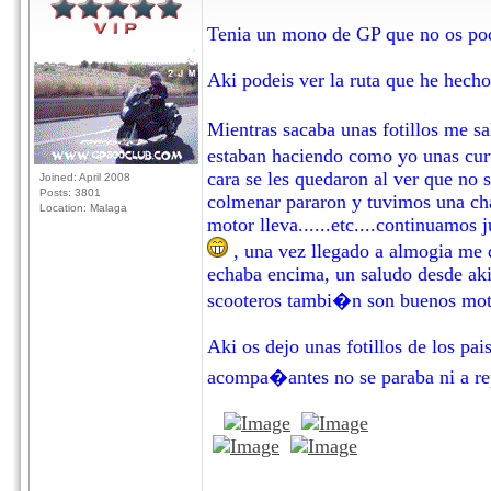
Tenia un mono de GP que no os podei
Aki podeis ver la ruta que he hech
Mientras sacaba unas fotillos me sa
estaban haciendo como yo unas curvil
cara se les quedaron al ver que no s
Joined: April 2008
Posts: 3801
colmenar pararon y tuvimos una char
Location: Malaga
motor lleva......etc....continuamo
, una vez llegado a almogia me 
echaba encima, un saludo desde aki
scooteros tambi�n son buenos mote
Aki os dejo unas fotillos de los pai
acompa�antes no se paraba ni a rep