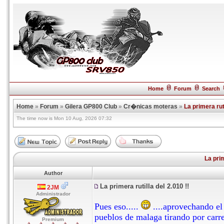
Home
Forum
Search
Home
»
Forum
»
Gilera GP800 Club
»
Cr�nicas moteras
»
La primera ruti
The time now is Mon 10 Aug, 2026 07:32
La prim
Author
La primera rutilla del 2.010 !!
2JM
Administrador
Pues eso.....
....aprovechando el
pueblos de malaga tirando por car
Premium