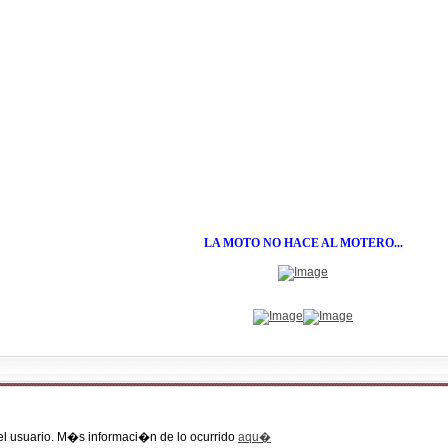
LA MOTO NO HACE AL MOTERO...
el usuario. M�s informaci�n de lo ocurrido
aqu�