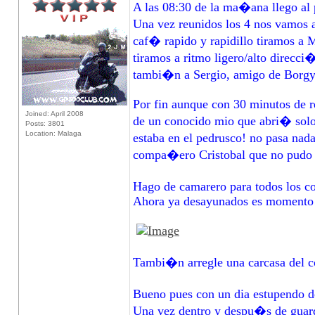
A las 08:30 de la ma�ana llego al p
Una vez reunidos los 4 nos vamos a
caf� rapido y rapidillo tiramos a M
tiramos a ritmo ligero/alto direcci
tambi�n a Sergio, amigo de Borgy
Por fin aunque con 30 minutos de re
Joined: April 2008
de un conocido mio que abri� solo 
Posts: 3801
Location: Malaga
estaba en el pedrusco! no pasa nada,
compa�ero Cristobal que no pudo 
Hago de camarero para todos los 
Ahora ya desayunados es momento de
Tambi�n arregle una carcasa del com
Bueno pues con un dia estupendo 
Una vez dentro y despu�s de guar