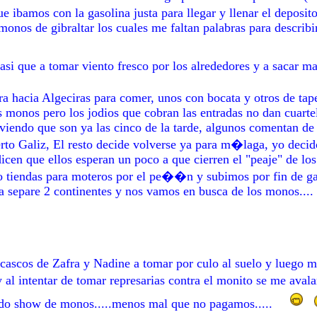
 ibamos con la gasolina justa para llegar y llenar el deposit
onos de gibraltar los cuales me faltan palabras para describir
si que a tomar viento fresco por los alrededores y a sacar mas
a hacia Algeciras para comer, unos con bocata y otros de tap
 monos pero los jodios que cobran las entradas no dan cuarte
iendo que son ya las cinco de la tarde, algunos comentan de
uerto Galiz, El resto decide volverse ya para m�laga, yo dec
cen que ellos esperan un poco a que cierren el "peaje" de lo
do tiendas para moteros por el pe��n y subimos por fin de
a separe 2 continentes y nos vamos en busca de los monos....
ascos de Zafra y Nadine a tomar por culo al suelo y luego m
 intentar de tomar represarias contra el monito se me avalan
udo show de monos.....menos mal que no pagamos.....