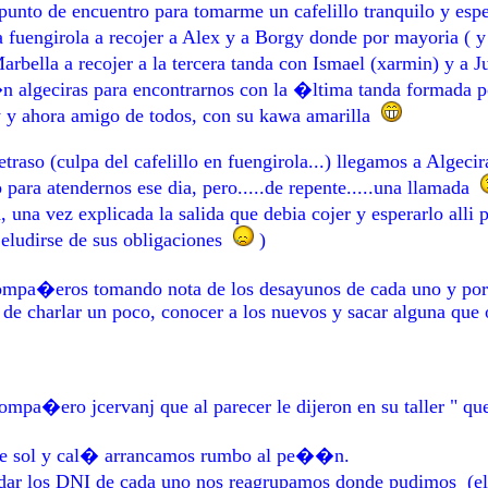
unto de encuentro para tomarme un cafelillo tranquilo y esper
 fuengirola a recojer a Alex y a Borgy donde por mayoria ( y 
arbella a recojer a la tercera tanda con Ismael (xarmin) y a 
�n algeciras para encontrarnos con la �ltima tanda formada po
 y ahora amigo de todos, con su kawa amarilla
traso (culpa del cafelillo en fuengirola...) llegamos a Algeci
para atendernos ese dia, pero.....de repente.....una llamada
 una vez explicada la salida que debia cojer y esperarlo alli 
eludirse de sus obligaciones
)
compa�eros tomando nota de los desayunos de cada uno y po
 charlar un poco, conocer a los nuevos y sacar alguna que o
pa�ero jcervanj que al parecer le dijeron en su taller " que e
de sol y cal� arrancamos rumbo al pe��n.
dar los DNI de cada uno nos reagrupamos donde pudimos (