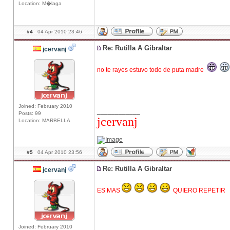
Location: M�laga
#4
04 Apr 2010 23:46
Re: Rutilla A Gibraltar
jcervanj
no te rayes estuvo todo de puta madre
Joined: February 2010
____________
Posts: 99
jcervanj
Location: MARBELLA
#5
04 Apr 2010 23:56
Re: Rutilla A Gibraltar
jcervanj
ES MAS
QUIERO REPETIR
Joined: February 2010