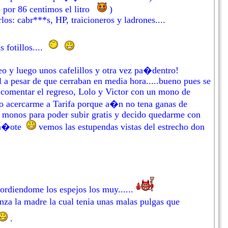
o por 86 centimos el litro
)
los: cabr***s, HP, traicioneros y ladrones....
 fotillos....
eo y luego unos cafelillos y otra vez pa�dentro!
l a pesar de que cerraban en media hora.....bueno pues se
 comentar el regreso, Lolo y Victor con un mono de
ido acercarme a Tarifa porque a�n no tena ganas de
s monos para poder subir gratis y decido quedarme con
 ga�ote
vemos las estupendas vistas del estrecho don
ordiendome los espejos los muy......
za la madre la cual tenia unas malas pulgas que
.