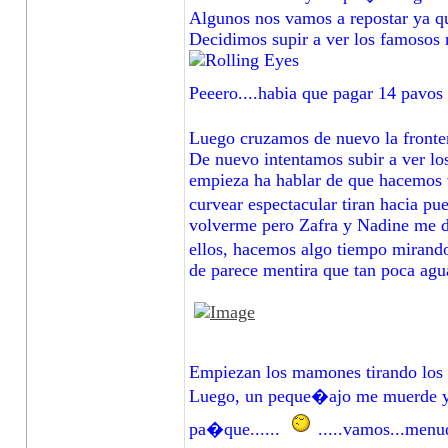
Algunos nos vamos a repostar ya que
Decidimos supir a ver los famosos m
Peeero....habia que pagar 14 pavos a
Luego cruzamos de nuevo la fronter
De nuevo intentamos subir a ver los
empieza ha hablar de que hacemos v
curvear espectacular tiran hacia p
volverme pero Zafra y Nadine me di
ellos, hacemos algo tiempo miran
de parece mentira que tan poca agu
Empiezan los mamones tirando los c
Luego, un peque�ajo me muerde y al
pa�que......
.....vamos...men