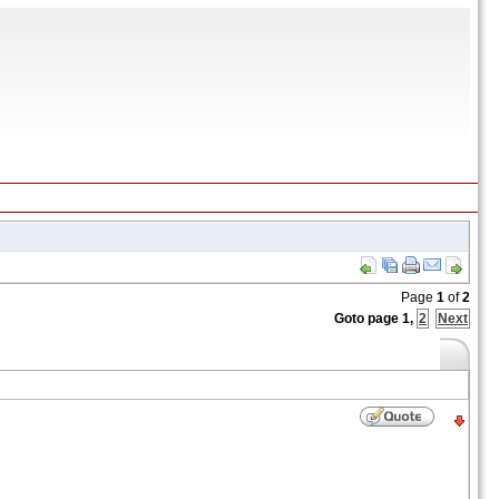
Page
1
of
2
Goto page
1
,
2
Next