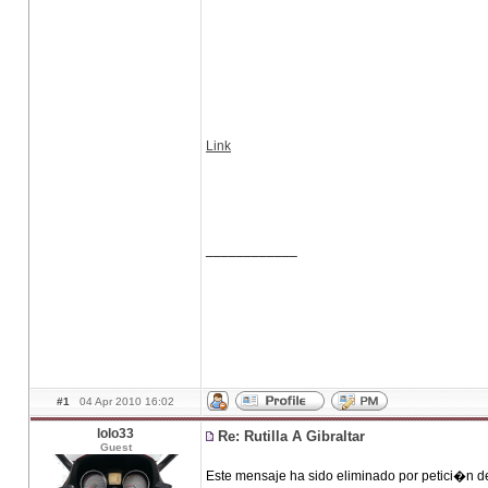
Link
____________
#1
04 Apr 2010 16:02
lolo33
Re: Rutilla A Gibraltar
Guest
Este mensaje ha sido eliminado por petici�n d