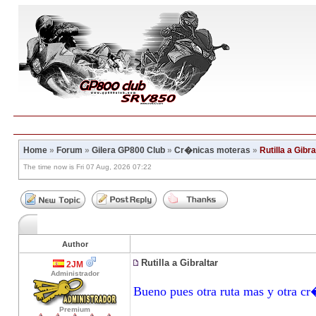
Home
»
Forum
»
Gilera GP800 Club
»
Cr�nicas moteras
»
Rutilla a Gibra
The time now is Fri 07 Aug, 2026 07:22
Author
Rutilla a Gibraltar
2JM
Administrador
Bueno pues otra ruta mas y otra cr
Premium