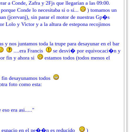
ar a Conde, Zafra y 2Fjs que llegarian a las 09:00.
porque Conde lo necesitaba si o si...
) tomamos un
Juan (jcervanj), sin parar el motor de nuestras Gp�s
r Lolo y Victor y a la altura de estepona recojimos
ras y nos juntamos toda la trupe para desayunar en el bar
....era Francis
se desvi� por equivocaci�n y
por fin y ahora si
estamos todos (todos menos el
r fin desayunamos todos
tra foto como esta:
so era asi....."
el espacio en el pe��n es reducido
)