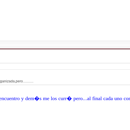
nizada,pero............
e encuentro y dem�s me los curr� pero...al final cada uno c