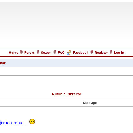
Home
Forum
Search
FAQ
Facebook
Register
Log in
ltar
Rutilla a Gibraltar
Message
�nica mas....