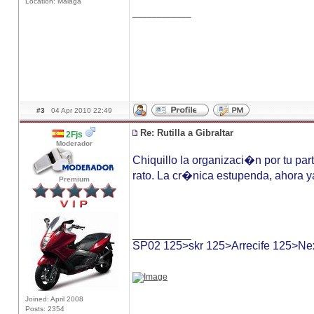
Location: Malaga
____________
#3
04 Apr 2010 22:49
Re: Rutilla a Gibraltar
2Fjs
Moderador
Chiquillo la organizaci�n por tu par
rato. La cr�nica estupenda, ahora ya
Premium
____________
SP02 125>skr 125>Arrecife 125>Ne
Joined: April 2008
Posts: 2354