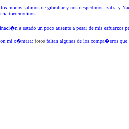
os monos salimos de gibraltar y nos despedimos, zafra y Nadin
cia torremolinos.
inaci�n a estado un poco ausente a pesar de mis esfuerzos p
o con mi c�mara:
fotos
faltan algunas de los compa�eros que