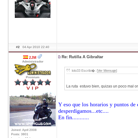
#2
04 Apr 2010 22:40
Re: Rutilla A Gibraltar
2JM
Administrador
lolo33 Escribi�: [
Ver Mensaje
]
Premium
La ruta estuvo bien, quizas un poco mal orga
Y eso que los horarios y puntos d
desperdigamos...etc....
En fin...........
Joined: April 2008
Posts: 3801