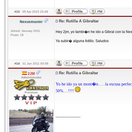
#13
05 Apr 2010 23:48
Re: Rutilla A Gibraltar
Nexusmaster
Joined: January 2011
Hey 2jm, yo tambi�n he ido a Gibral con la Nex
Posts: 18
Ya subir� alguna fotillo. Saludos
#14
31 Jan 2011 00:59
Re: Rutilla a Gibraltar
2JM
Administrador
Yo he ido ya un mont�n......la excusa perfecta
50%....!!!!
Premium
____________