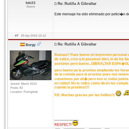
lolo33
Re: Rutilla A Gibraltar
Guest
Este mensaje ha sido eliminado por petici�n d
#7
05 Apr 2010 10:12
Re: Rutilla A Gibraltar
Borgy
Buenas!! Pues bueno mi impresion personal 
de sobra, creo q lo pasamos bien, lo de los
asesinos pero bueno...GIBRALTAR ESPA�OL!!! je
pero bueno pa la proxima ampliando los hora
de la comida para la proxima pues nos tenemo
comemeos por ah� pero eso si, todos juntos
en rutita!! No te ralles como dicen los compi
Joined: March 2010
cuando la proxima!!!!
Posts: 82
Location: Fuengirola
P.D. Muchas gracias por las fotillos!!!
____________
RESPECT!