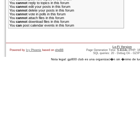
You
cannot
reply to topics in this forum
You
cannot
edit your posts in this forum
You
cannot
delete your posts in this forum
You
cannot
vote in polls in this forum
You
cannot
attach files in this forum
You
cannot
download files in this forum
You
can
post calendar events in this forum
Lo-Fi Version
Powered by
Icy Phoenix
based on
phpBB
Page Generation Time:
5.4114s
(PHP: 1
SQL queries: 20 - Debug On - GZIP
Nota legal: gp800 club es una organizaci�n sin �nimo de lucro