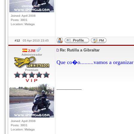
Joined: April 2008
Posts: 3801
Location: Malaga
#12
05 Apr 2010 23:45
Re: Rutilla a Gibraltar
2JM
Administrador
Que co�o.........vamos a organizar
Premium
____________
Joined: April 2008
Posts: 3801
Location: Malaga