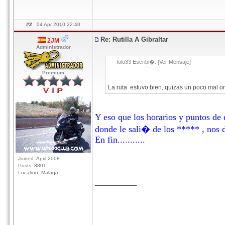
#2
04 Apr 2010 22:40
Re: Rutilla A Gibraltar
2JM
Administrador
lolo33 Escribi�: [
Ver Mensaje
]
Premium
La ruta estuvo bien, quizas un poco mal orga
Y eso que los horarios y puntos d
donde le sali� de los ***** , nos d
En fin...........
Joined: April 2008
Posts: 3801
Location: Malaga
____________