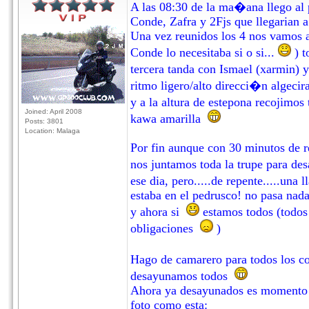
A las 08:30 de la ma�ana llego al 
Conde, Zafra y 2Fjs que llegarian a
Una vez reunidos los 4 nos vamos a
Conde lo necesitaba si o si...
) t
tercera tanda con Ismael (xarmin) y
ritmo ligero/alto direcci�n algeci
y a la altura de estepona recojimo
Joined: April 2008
kawa amarilla
Posts: 3801
Location: Malaga
Por fin aunque con 30 minutos de ret
nos juntamos toda la trupe para de
ese dia, pero.....de repente.....una
estaba en el pedrusco! no pasa nada,
y ahora si
estamos todos (todos
obligaciones
)
Hago de camarero para todos los c
desayunamos todos
Ahora ya desayunados es momento d
foto como esta: