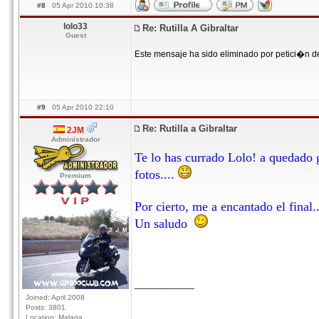
#8
05 Apr 2010 10:38
lolo33
Re: Rutilla A Gibraltar
Guest
Este mensaje ha sido eliminado por petici�n d
#9
05 Apr 2010 22:10
Re: Rutilla a Gibraltar
2JM
Administrador
Te lo has currado Lolo! a quedado g
fotos....
Premium
Por cierto, me a encantado el final..
Un saludo
____________
Joined: April 2008
Posts: 3801
Location: Malaga