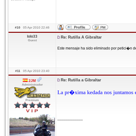
#10
05 Apr 2010 22:46
lolo33
Re: Rutilla A Gibraltar
Guest
Este mensaje ha sido eliminado por petici�n d
#11
05 Apr 2010 23:40
Re: Rutilla a Gibraltar
2JM
Administrador
La pr�xima kedada nos juntamos e
Premium
____________