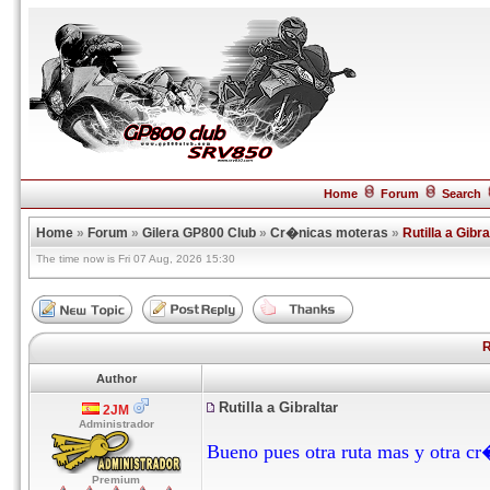
Home
Forum
Search
Home
»
Forum
»
Gilera GP800 Club
»
Cr�nicas moteras
»
Rutilla a Gibra
The time now is Fri 07 Aug, 2026 15:30
R
Author
Rutilla a Gibraltar
2JM
Administrador
Bueno pues otra ruta mas y otra cr
Premium