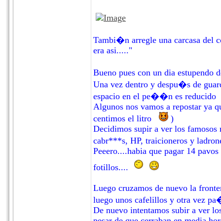
Tambi�n arregle una carcasa del co
era asi....."
Bueno pues con un dia estupendo 
Una vez dentro y despu�s de guar
espacio en el pe��n es reducid
Algunos nos vamos a repostar ya que
centimos el litro
)
Decidimos supir a ver los famosos m
cabr***s, HP, traicioneros y ladron
Peeero....habia que pagar 14 pavos 
fotillos....
Luego cruzamos de nuevo la fronter
luego unos cafelillos y otra vez p
De nuevo intentamos subir a ver los
pesar de que cerraban en media hor