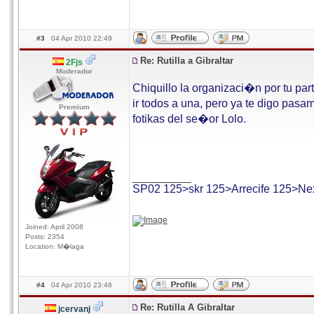
#3
04 Apr 2010 22:49
Re: Rutilla a Gibraltar
2Fjs
Moderador
Chiquillo la organizaci�n por tu par
ir todos a una, pero ya te digo pasa
Premium
fotikas del se�or Lolo.
____________
SP02 125>skr 125>Arrecife 125>Ne
Joined: April 2008
Posts: 2354
Location: M�laga
#4
04 Apr 2010 23:46
Re: Rutilla A Gibraltar
jcervanj