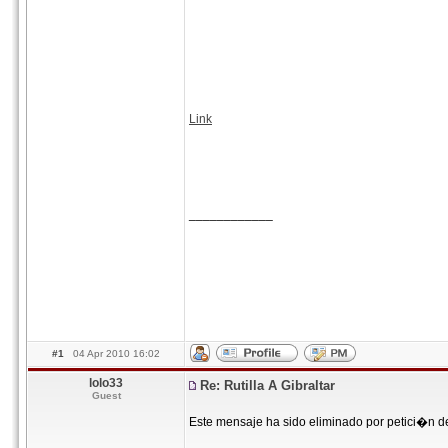
Link
____________
#1
04 Apr 2010 16:02
lolo33
Re: Rutilla A Gibraltar
Guest
Este mensaje ha sido eliminado por petici�n d