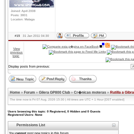
Joined: April 2008
Posts: 3801
Location: Malaga
#15
31 Jan 2011 04:30
View
previous
topic
Display posts from previous:
Home
»
Forum
»
Gilera GP800 Club
»
Cr�nicas moteras
»
Rutilla a Gibra
The time now is Fri 07 Aug, 2026 15:30 | All times are UTC + 1 Hour [DST enabled]
Users browsing this topic: 0 Registered, 0 Hidden and 0 Guests
Registered Users: None
Permissions List
You
cannot
post new topics in this forum