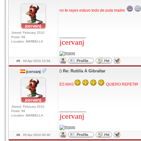
no te rayes estuvo todo de puta madre
Joined: February 2010
____________
Posts: 99
jcervanj
Location: MARBELLA
#5
04 Apr 2010 23:56
Re: Rutilla A Gibraltar
jcervanj
ES MAS
QUIERO REPETIR
Joined: February 2010
____________
Posts: 99
jcervanj
Location: MARBELLA
#6
05 Apr 2010 00:30