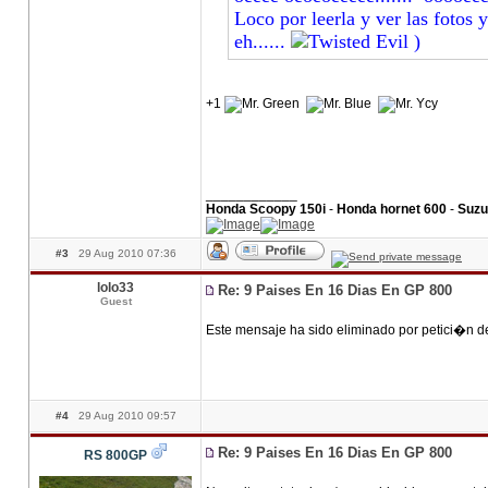
Loco por leerla y ver las fotos 
eh......
)
+1
____________
Honda Scoopy 150i
-
Honda hornet 600
-
Suzu
#3
29 Aug 2010 07:36
lolo33
Re: 9 Paises En 16 Dias En GP 800
Guest
Este mensaje ha sido eliminado por petici�n d
#4
29 Aug 2010 09:57
Re: 9 Paises En 16 Dias En GP 800
RS 800GP