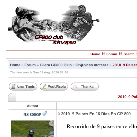
Home
Forum
Search
Home
»
Forum
»
Gilera GP800 Club
»
Cr�nicas moteras
»
2010. 9 Paise
The time now is Sun 09 Aug, 2026 08:28
2010. 9 Pa
Author
2010. 9 Paises En 16 Dias En GP 800
RS 800GP
Recorrido de 9 paises entre ello