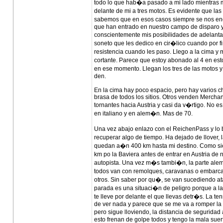
todo lo que hab�a pasado a mi lado mientras m
delante de mi a tres motos. Es evidente que las
sabemos que en esos casos siempre se nos enc
que han entrado en nuestro campo de disparo y
conscientemente mis posibilidades de adelanta
soneto que les dedico en cir�lico cuando por fi
resistencia cuando les paso. Llego a la cima y 
cortante. Parece que estoy abonado al 4 en est
en ese momento. Llegan los tres de las motos 
den.
En la cima hay poco espacio, pero hay varios chi
brasa de todos los sitios. Otros venden Merchand
tornantes hacia Austria y casi da v�rtigo. No 
en italiano y en alem�n. Mas de 70.
Una vez abajo enlazo con el ReichenPass y lo b
recuperar algo de tiempo. Ha dejado de llover,
quedan a�n 400 km hasta mi destino. Como sie
km po la Baviera antes de entrar en Austria d
autopista. Una vez m�s tambi�n, la parte alem
todos van con remolques, caravanas o embarca
otros. Sin saber por qu�, se van sucediendo ata
parada es una situaci�n de peligro porque a la
te lleve por delante el que llevas detr�s. La 
de ver nada y parece que se me va a romper la p
pero sigue lloviendo, la distancia de seguridad
esto frenan de golpe todos y tengo la mala suer