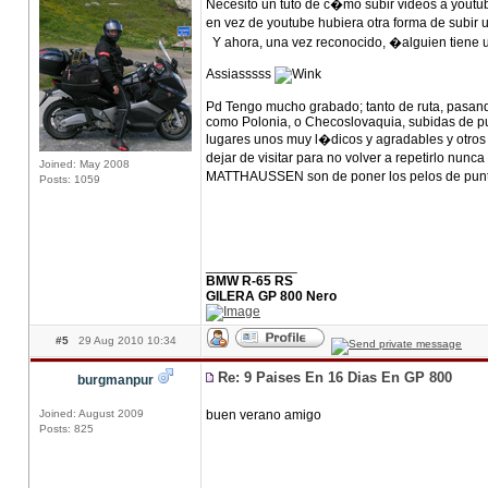
Necesito un tuto de c�mo subir videos a youtu
en vez de youtube hubiera otra forma de subir
Y ahora, una vez reconocido, �alguien tiene u
Assiasssss
Pd Tengo mucho grabado; tanto de ruta, pasand
como Polonia, o Checoslovaquia, subidas de pue
lugares unos muy l�dicos y agradables y otros q
dejar de visitar para no volver a repetirlo n
Joined: May 2008
MATTHAUSSEN son de poner los pelos de punta
Posts: 1059
____________
BMW R-65 RS
GILERA GP 800 Nero
#5
29 Aug 2010 10:34
Re: 9 Paises En 16 Dias En GP 800
burgmanpur
Joined: August 2009
buen verano amigo
Posts: 825