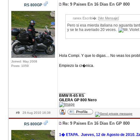
Re: 9 Paises En 16 Dias En GP 800
RS 800GP
ranex Escribi�: [
Ver Mensaje
]
Pero si esa mierda italiana no aguanta tant
y se te ha averiado 20 veces.
Hola Compi. Y que lo digas.... No veas los pr
Joined: May 2008
Empiezo la cr�nica.
Posts: 1059
____________
BMW R-65 RS
GILERA GP 800 Nero
#9
29 Aug 2010 16:38
Re: 9 Paises En 16 Dias En GP 800
RS 800GP
1� ETAPA. Jueves, 12 de Agosto de 2010. Za