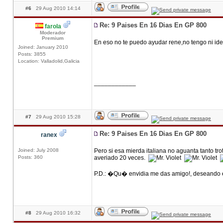
#6
29 Aug 2010 14:14
Re: 9 Paises En 16 Dias En GP 800
farola
Moderador
Premium
En eso no te puedo ayudar rene,no tengo ni ide
Joined: January 2010
Posts: 3855
Location: Valladolid,Galicia
____________
#7
29 Aug 2010 15:28
Re: 9 Paises En 16 Dias En GP 800
ranex
Joined: July 2008
Pero si esa mierda italiana no aguanta tanto tro
Posts: 360
averiado 20 veces.
P.D.: �Qu� envidia me das amigo!, deseando es
#8
29 Aug 2010 16:32