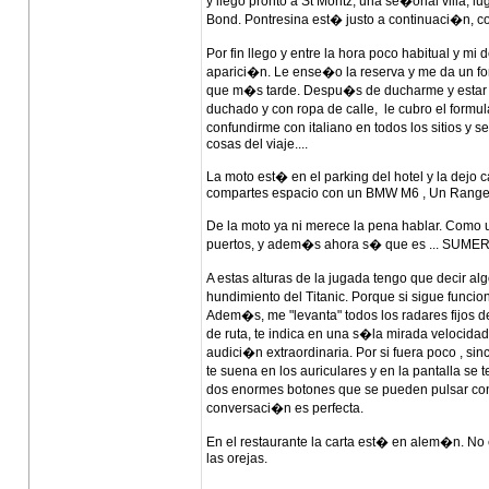
y llego pronto a St Moritz; una se�orial villa
Bond. Pontresina est� justo a continuaci�n, co
Por fin llego y entre la hora poco habitual y m
aparici�n. Le ense�o la reserva y me da un for
que m�s tarde. Despu�s de ducharme y estar se
duchado y con ropa de calle, le cubro el form
confundirme con italiano en todos los sitios y s
cosas del viaje....
La moto est� en el parking del hotel y la dejo
compartes espacio con un BMW M6 , Un Range Ro
De la moto ya ni merece la pena hablar. Como 
puertos, y adem�s ahora s� que es ... SUME
A estas alturas de la jugada tengo que decir a
hundimiento del Titanic. Porque si sigue func
Adem�s, me "levanta" todos los radares fijos d
de ruta, te indica en una s�la mirada velocidad
audici�n extraordinaria. Por si fuera poco , sin
te suena en los auriculares y en la pantalla se
dos enormes botones que se pueden pulsar con
conversaci�n es perfecta.
En el restaurante la carta est� en alem�n. No 
las orejas.