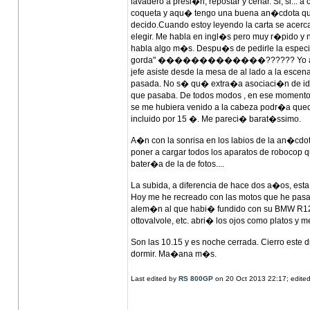
lavadero a presi�n, repostar y cenar. Si, si...
coqueta y aqu� tengo una buena an�cdota que 
decido.Cuando estoy leyendo la carta se acerca 
elegir. Me habla en ingl�s pero muy r�pido y 
habla algo m�s. Despu�s de pedirle la especiali
gorda" �������������?????? Yo alucino, y 
jefe asiste desde la mesa de al lado a la esce
pasada. No s� qu� extra�a asociaci�n de ideas
que pasaba. De todos modos , en ese momento m
se me hubiera venido a la cabeza podr�a quedar
incluido por 15 �. Me pareci� barat�ssimo.
A�n con la sonrisa en los labios de la an�cdot
poner a cargar todos los aparatos de robocop q
bater�a de la de fotos....
La subida, a diferencia de hace dos a�os, esta
Hoy me he recreado con las motos que he pasad
alem�n al que habi� fundido con su BMW R12
ottovalvole, etc. abri� los ojos como platos y 
Son las 10.15 y es noche cerrada. Cierro este di
dormir. Ma�ana m�s.
Last edited by
RS 800GP
on 20 Oct 2013 22:17; edited 