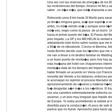
Una vez con las reservas de energ�a de los 8
las inclemencias del tiempo. Arranco mi fiel y v
saber , un d�a m�s, que est� dispuesta a sac
Retrocedo unos 8 km hasta St Moritz para saca
yo ten�a ninguna gana; as� que esper� a ver 
antes, no est� siendo as� y aunque unos t�mido
est� eso; negro como la panza de un burro. Una
hacia el primer puerto del d�a. El Passo del Be
piso mojado. La GP y los MICHELIN la verdad e
adelantando todo bicho sobre ruedas que me t
a 90� de mi ottovalvole. Corono el Bernina, fot
hasta Bormio decido usar los t�neles que me v
me van a llevar a mi destino familiar en Waldin
a un buen puerto de monta�a, pero hoy hay que 
esta ma�ana del hotel con chaparrones intermit
monta�a data de los tiempos del Imperio Aust
haber firmado un acuerdo en Viena con Francis
revuelta del Veneto a los italianos, entonces 
le aconsejan no reprimir el proceso liberador de
aprovisionamiento de v�veres y material b�lico
fu� desgastar a�n m�s a los n�rdicos. El trazad
con una carretera extremadamente estrecha una 
ascenso, y un piso muy irregular que impide di
de Europa. Yo estoy acometiendo la subida al r
divertida para la conducci�n. Al poco de salir
parece que no llueve. Aprovecho para hacer ag