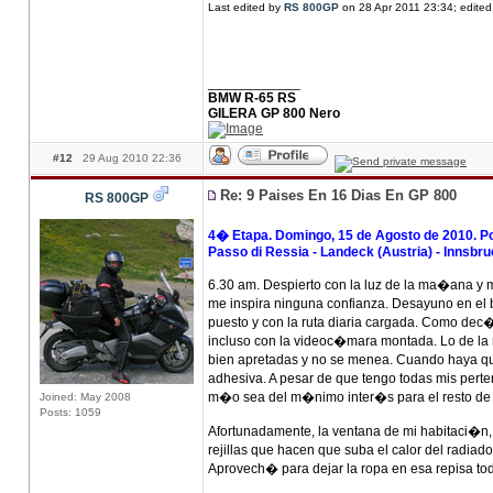
Last edited by
RS 800GP
on 28 Apr 2011 23:34; edited 
____________
BMW R-65 RS
GILERA GP 800 Nero
#12
29 Aug 2010 22:36
Re: 9 Paises En 16 Dias En GP 800
RS 800GP
4� Etapa. Domingo, 15 de Agosto de 2010. Pont
Passo di Ressia - Landeck (Austria) - Innsbru
6.30 am. Despierto con la luz de la ma�ana y 
me inspira ninguna confianza. Desayuno en el b
puesto y con la ruta diaria cargada. Como de
incluso con la videoc�mara montada. Lo de la r
bien apretadas y no se menea. Cuando haya que 
adhesiva. A pesar de que tengo todas mis pert
m�o sea del m�nimo inter�s para el resto de u
Joined: May 2008
Posts: 1059
Afortunadamente, la ventana de mi habitaci�n, 
rejillas que hacen que suba el calor del radiad
Aprovech� para dejar la ropa en esa repisa to