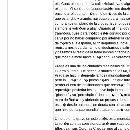
etc. Concretamente en la calle Holackova o alg
extremo. Mi sentido de la orientaci�n me dec�
encontrar el puente m�s emblem�tico de la ciu
que es ancho y grande; navegable para mas se
compramos un plano de la ciudad. Bueno, pues n
siempre te volv�an a aljar. Cuando al final doy
tranv�as, pues para tr�fico est� cortado por ob
calva por no haber comprado por interner la c
de tr�fico a la espalda, al fin llegamos al h
registrarnos, guardar la moto, ducharnos y sali
y pasamos el resto de la tarde impresionados po
que tocar la moto hasta el s�bado. Ya veremos 
Praga es una de las ciudades mas bellas del M
Guerra Mundial. De hecho, a finales de los 60
Praga se hizo tristemente famosa mundialmente
pero la ilusi�n dur� pocos d�as. Los que tarda
perder el tren de las libertades que recorr�a E
represi�n posterior les mantuvo bajo la bota h
"glasnot" y su "perestroica" desmont� la f�rre
muro de Berl�n, y abriendo un proceso democra
estar� desde entonces en deuda con el carism�t
que hizo por la paz mundial acabando as� co
Un problema grave en este pa�s es la moneda.
tambi�n con las comisiones; as� que vasa per
Ellos usan sus Coronas Checas, que al cambio