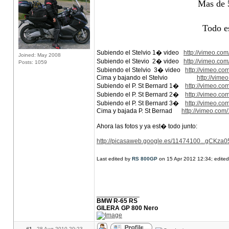
Mas de 5
Todo e
Subiendo el Stelvio 1� video
http://vimeo.co
Joined: May 2008
Subiendo el Stevio 2� video
http://vimeo.co
Posts: 1059
Subiendo el Stelvio 3� video
http://vimeo.c
Cima y bajando el Stelvio
http://vim
Subiendo el P. St Bernard 1�
http://vimeo.c
Subiendo el P. St Bernard 2�
http://vimeo.c
Subiendo el P. St Bernard 3�
http://vimeo.c
Cima y bajada P. St Bernad
http://vimeo.co
Ahora las fotos y ya est� todo junto:
http://picasaweb.google.es/11474100...gCKza
Last edited by
RS 800GP
on 15 Apr 2012 12:34; edited 
____________
BMW R-65 RS
GILERA GP 800 Nero
#1
28 Aug 2010 20:23