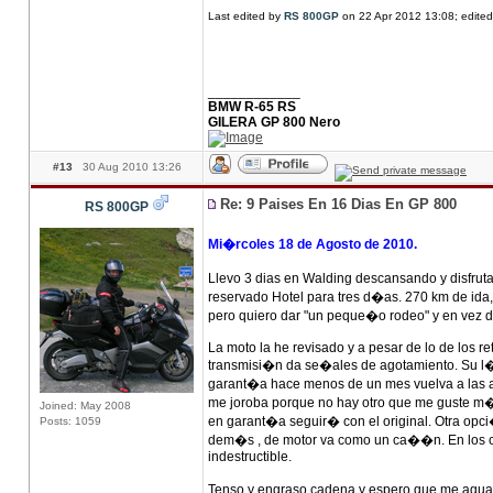
Last edited by
RS 800GP
on 22 Apr 2012 13:08; edited 
____________
BMW R-65 RS
GILERA GP 800 Nero
#13
30 Aug 2010 13:26
Re: 9 Paises En 16 Dias En GP 800
RS 800GP
Mi�rcoles 18 de Agosto de 2010.
Llevo 3 dias en Walding descansando y disfru
reservado Hotel para tres d�as. 270 km de ida
pero quiero dar "un peque�o rodeo" y en vez de 
La moto la he revisado y a pesar de lo de los r
transmisi�n da se�ales de agotamiento. Su l�m
garant�a hace menos de un mes vuelva a las and
me joroba porque no hay otro que me guste m�
Joined: May 2008
en garant�a seguir� con el original. Otra opci�
Posts: 1059
dem�s , de motor va como un ca��n. En los cas
indestructible.
Tenso y engraso cadena y espero que me agua