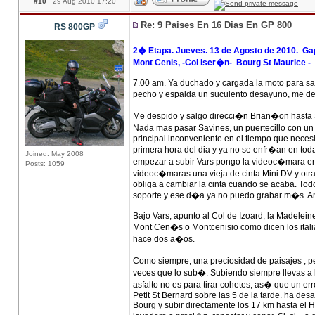
#10
29 Aug 2010 17:20
Re: 9 Paises En 16 Dias En GP 800
RS 800GP
2� Etapa. Jueves. 13 de Agosto de 2010. Gap 
Mont Cenis, -Col Iser�n- Bourg St Maurice - S
7.00 am. Ya duchado y cargada la moto para sabo
pecho y espalda un suculento desayuno, me dele
Me despido y salgo direcci�n Brian�on hasta S
Nada mas pasar Savines, un puertecillo con un 
principal inconveniente en el tiempo que neces
primera hora del dia y ya no se enfr�an en toda
Joined: May 2008
empezar a subir Vars pongo la videoc�mara en 
Posts: 1059
videoc�maras una vieja de cinta Mini DV y otra
obliga a cambiar la cinta cuando se acaba. Todo
soporte y ese d�a ya no puedo grabar m�s. Am
Bajo Vars, apunto al Col de Izoard, la Madeleine
Mont Cen�s o Montcenisio como dicen los itali
hace dos a�os.
Como siempre, una preciosidad de paisajes ; p
veces que lo sub�. Subiendo siempre llevas a la
asfalto no es para tirar cohetes, as� que un err
Petit St Bernard sobre las 5 de la tarde. ha de
Bourg y subir directamente los 17 km hasta el H