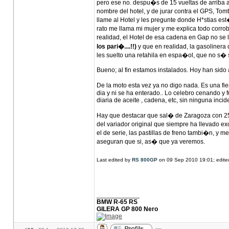
pero ese no. despu�s de 15 vueltas de arriba a
nombre del hotel, y de jurar contra el GPS, Tomt
llame al Hotel y les pregunte donde H*stias es
rato me llama mi mujer y me explica todo corr
realidad, el Hotel de esa cadena en Gap no 
los pari�....!!)
y que en realidad, la gasoliner
les suelto una retahila en espa�ol, que no s� 
Bueno; al fin estamos instalados. Hoy han sido 
De la moto esta vez ya no digo nada. Es una fie
dia y ni se ha enterado.. Lo celebro cenando y
diaria de aceite , cadena, etc, sin ninguna incid
Hay que destacar que sal� de Zaragoza con 253
del variador original que siempre ha llevado 
el de serie, las pastillas de freno tambi�n, y
aseguran que si, as� que ya veremos.
Last edited by
RS 800GP
on 09 Sep 2010 19:01; edited 
____________
BMW R-65 RS
GILERA GP 800 Nero