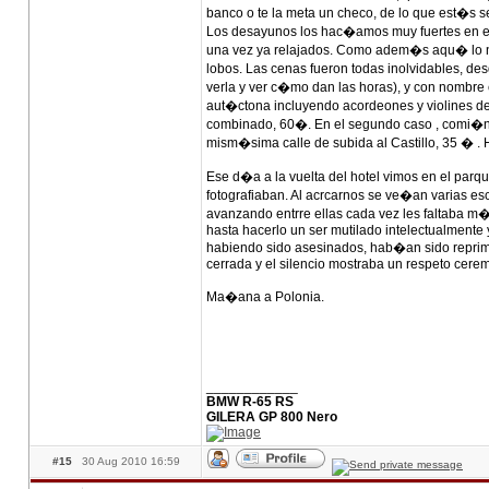
banco o te la meta un checo, de lo que est�s seg
Los desayunos los hac�amos muy fuertes en el 
una vez ya relajados. Como adem�s aqu� lo nor
lobos. Las cenas fueron todas inolvidables, des
verla y ver c�mo dan las horas), y con nombr
aut�ctona incluyendo acordeones y violines de
combinado, 60�. En el segundo caso , comi�ndon
mism�sima calle de subida al Castillo, 35 � .
Ese d�a a la vuelta del hotel vimos en el parq
fotografiaban. Al acrcarnos se ve�an varias es
avanzando entrre ellas cada vez les faltaba m
hasta hacerlo un ser mutilado intelectualmente
habiendo sido asesinados, hab�an sido repri
cerrada y el silencio mostraba un respeto cere
Ma�ana a Polonia.
____________
BMW R-65 RS
GILERA GP 800 Nero
#15
30 Aug 2010 16:59