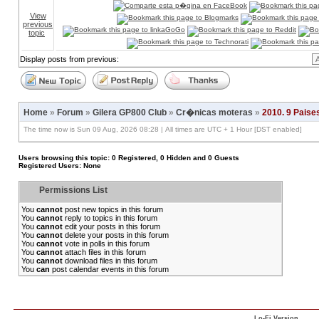
View
previous
topic
Display posts from previous:
Home
»
Forum
»
Gilera GP800 Club
»
Cr�nicas moteras
»
2010. 9 Paise
The time now is Sun 09 Aug, 2026 08:28 | All times are UTC + 1 Hour [DST enabled]
Users browsing this topic: 0 Registered, 0 Hidden and 0 Guests
Registered Users: None
Permissions List
You
cannot
post new topics in this forum
You
cannot
reply to topics in this forum
You
cannot
edit your posts in this forum
You
cannot
delete your posts in this forum
You
cannot
vote in polls in this forum
You
cannot
attach files in this forum
You
cannot
download files in this forum
You
can
post calendar events in this forum
Lo-Fi Version