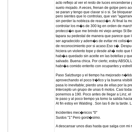
acto reflejo al ver el resto de luces encender
suelo mojado. A veces, frenan de golpe pero ac
se paran y tengo que clavar si o si. Se bloque
pero sientes que lo controlas, que van "agarrand
sin perder la nobleza de reacci�n. Al final la 
controlar los m�s de 300 kg en orden de marcha
protecci�n que me brindo mi viejo amigo St Be
tapara su pedestal de manera que parece que l
ser agradecido y adem�s de evitar mi colisi�n
de reconocimiento por si acaso.Eso s�. Despu�s
hiciera un violento tope y desde ah� noto qu
hab�a quedado sin aceite en las botellas y qu
salvado. Buena chica. Por cierto; estoy ABSO
habr�a comido enterito con ocupantes y estrel
Paso Salzburgo y el tiempo ha mejorado n�tidam
aprovechando el poco tr�fico y la buena visibil
pasa lo inevitable; pierdo una de ellas por la p
Intercepto un grupo de unas 6 motos. Casi tod
ponernos a 190. Poco antes de llegar a Linz, 
le paso y al poco tiempo ya tomo la salida hac
Al fin estoy en Walding . Son las 6 de la tarde
Incidentes mec�nicos "0"
Sustos "1" Pero gord�simo.
A descansar unos dias hasta que salga con mi 