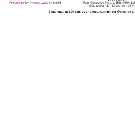
Powered by
Icy Phoenix
based on
phpBB
Page Generation Time:
2.396s
(PHP: 12
SQL queries: 20 - Debug On - GZIP
Nota legal: gp800 club es una organizaci�n sin �nimo de lucro