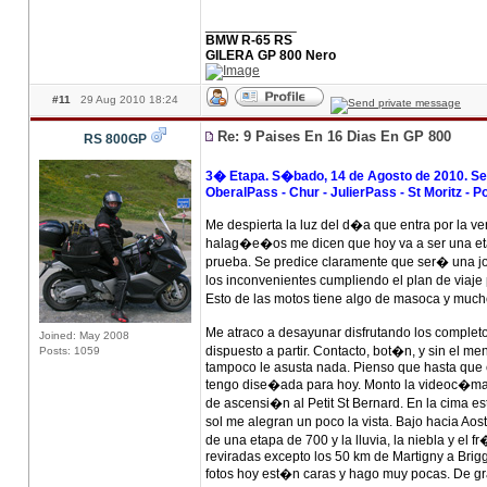
____________
BMW R-65 RS
GILERA GP 800 Nero
#11
29 Aug 2010 18:24
Re: 9 Paises En 16 Dias En GP 800
RS 800GP
3� Etapa. S�bado, 14 de Agosto de 2010. Seez 
OberalPass - Chur - JulierPass - St Moritz - P
Me despierta la luz del d�a que entra por la 
halag�e�os me dicen que hoy va a ser una etap
prueba. Se predice claramente que ser� una jo
los inconvenientes cumpliendo el plan de viaje 
Esto de las motos tiene algo de masoca y muc
Me atraco a desayunar disfrutando los comple
Joined: May 2008
dispuesto a partir. Contacto, bot�n, y sin el 
Posts: 1059
tampoco le asusta nada. Pienso que hasta que e
tengo dise�ada para hoy. Monto la videoc�mara
de ascensi�n al Petit St Bernard. En la cima 
sol me alegran un poco la vista. Bajo hacia Aos
de una etapa de 700 y la lluvia, la niebla y e
reviradas excepto los 50 km de Martigny a Brigg
fotos hoy est�n caras y hago muy pocas. De grab