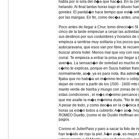
habla por si sola del d�a que hac�a. En la c
helando. Al final tantas horas bajo el diluvio 
goretex. El pantal�n hace tiempo que est� ref
por las mangas. En fin, como dec�a antes, una 
Poco antes de llegar a Chur, tomo direcci�n St
cinco de la tarde empiezan a cesar las activid
sus destinos por sus costumbres y horarios de c
empieza a sentirse muy solitaria y los pocos qu
autocaravana, que esos van por libre, te recue
buscar ahora hotel. Menos mal que voy con rese
corral. Te empieza a entrar la prisa por llegar
aver�a. La sensaci�n de soledad es mucho m�s
c�mo te explicas, porque en Suiza hablan franc
normalmente, as�, ya es para nota. Iba adem
fijaba que no hab�a un m�nimo techo o cobijo 
dejan de crecer a partir de los 1500 - 1600 mts 
manto verde de hierba y musgo con zonas de ro
estas condiciones , el m�s m�nimo percance pu
que me asalte la m�s m�nima duda. "No te dej
A pesar de todo, y como dec�a en la cr�nica de
horas ya est�n todos a cubierto. A�n as�, ho
ROMEO Duetto, (como el de Dustin Hoffman en l
pagos.
Corono el JulierPass y paro a sacar la foto d
han te�ido de rojo la piel. A�n as�, es mejor 