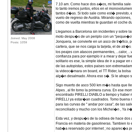
7.10 am. Como hace dos a�os, mi familia sale 
lo tanto iremos juntos, ellos en el monovolumen 
tantos d�as. Si todo sale como est� previsto, 
vuelo de regreso de Austria. Mirando opciones, 
como de vuelta mientras te guardan el coche dur
Llegamos a Barcelona sin incidentes y sobre l
moto despu�s de un periplo con un "peque�o" 
Joined: May 2008
Jonquera, se convierte en un asco de tr�fico, p
Posts: 1059
cartera, que se nos caiga la tarjeta, el de atr�s 
los peajes con atascos permanentes, ...calor, ..
confianza para por ejemplo ir a mear y dejar fu
solitario es ese, la simple idea de ir a pagar
de las autopistas, estos paises son extremada
la videoc�mara on board, el TT Rider, la bolsa
alg�n desalmado. Ahora eso s�. Si le atrapo s
Sigo muerto de asco 500 km m�s hasta que llego 
Alpes , al fin tomo la primera curva. En ese
encontrado PIRELLI DIABLO a tiempo y haber 
PIRELLI ya estar�an cuadrados. Tomo buena not
para las curvas de " andar por casa", de las sa
reconciliado y mucho con los Michel�n , Ya ir�i
Esta vez, y despu�s de la odisea de hace dos 
Francia en materia de gasolineras. Tambien l
hab�a reservado por internet ; no aparec�a po