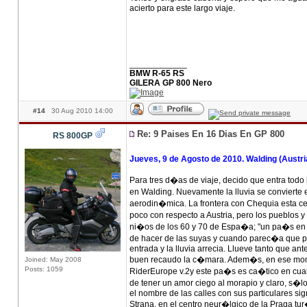
acierto para este largo viaje.
____________
BMW R-65 RS
GILERA GP 800 Nero
#14
30 Aug 2010 14:00
Re: 9 Paises En 16 Dias En GP 800
RS 800GP
Jueves, 9 de Agosto de 2010. Walding (Austr
Para tres d�as de viaje, decido que entra todo 
en Walding. Nuevamente la lluvia se convierte 
aerodin�mica. La frontera con Chequia esta ce
poco con respecto a Austria, pero los pueblos 
ni�os de los 60 y 70 de Espa�a; "un pa�s en 
de hacer de las suyas y cuando parec�a que pa
entrada y la lluvia arrecia. Llueve tanto que an
buen recaudo la c�mara. Adem�s, en ese mome
Joined: May 2008
Posts: 1059
RiderEurope v.2y este pa�s es ca�tico en cua
de tener un amor ciego al morapio y claro, s�
el nombre de las calles con sus particulares s
Strana, en el centro neur�lgico de la Praga tur�