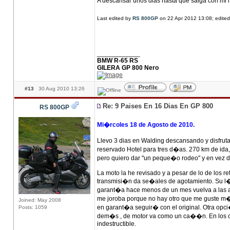
A descansar unos dias hasta que salga con mi 
Last edited by
RS 800GP
on 22 Apr 2012 13:08; edited 
____________
BMW R-65 RS
GILERA GP 800 Nero
#13
30 Aug 2010 13:26
Re: 9 Paises En 16 Dias En GP 800
RS 800GP
Mi�rcoles 18 de Agosto de 2010.
Llevo 3 dias en Walding descansando y disfru
reservado Hotel para tres d�as. 270 km de ida
pero quiero dar "un peque�o rodeo" y en vez de 
La moto la he revisado y a pesar de lo de los r
transmisi�n da se�ales de agotamiento. Su l�m
garant�a hace menos de un mes vuelva a las and
me joroba porque no hay otro que me guste m�
Joined: May 2008
en garant�a seguir� con el original. Otra opci�
Posts: 1059
dem�s , de motor va como un ca��n. En los cas
indestructible.