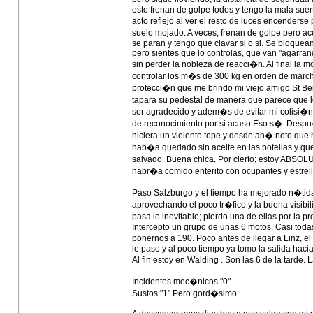
esto frenan de golpe todos y tengo la mala suer
acto reflejo al ver el resto de luces encender
suelo mojado. A veces, frenan de golpe pero ac
se paran y tengo que clavar si o si. Se bloque
pero sientes que lo controlas, que van "agarrand
sin perder la nobleza de reacci�n. Al final la 
controlar los m�s de 300 kg en orden de marcha
protecci�n que me brindo mi viejo amigo St Be
tapara su pedestal de manera que parece que l
ser agradecido y adem�s de evitar mi colisi�n
de reconocimiento por si acaso.Eso s�. Despu�s
hiciera un violento tope y desde ah� noto qu
hab�a quedado sin aceite en las botellas y qu
salvado. Buena chica. Por cierto; estoy ABSO
habr�a comido enterito con ocupantes y estrel
Paso Salzburgo y el tiempo ha mejorado n�tidam
aprovechando el poco tr�fico y la buena visibil
pasa lo inevitable; pierdo una de ellas por la p
Intercepto un grupo de unas 6 motos. Casi tod
ponernos a 190. Poco antes de llegar a Linz, 
le paso y al poco tiempo ya tomo la salida hac
Al fin estoy en Walding . Son las 6 de la tarde
Incidentes mec�nicos "0"
Sustos "1" Pero gord�simo.