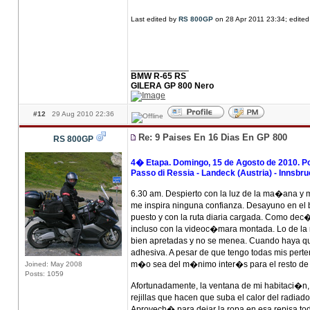
Last edited by
RS 800GP
on 28 Apr 2011 23:34; edited 
____________
BMW R-65 RS
GILERA GP 800 Nero
#12
29 Aug 2010 22:36
Re: 9 Paises En 16 Dias En GP 800
RS 800GP
4� Etapa. Domingo, 15 de Agosto de 2010. Pont
Passo di Ressia - Landeck (Austria) - Innsbru
6.30 am. Despierto con la luz de la ma�ana y 
me inspira ninguna confianza. Desayuno en el b
puesto y con la ruta diaria cargada. Como de
incluso con la videoc�mara montada. Lo de la r
bien apretadas y no se menea. Cuando haya que 
adhesiva. A pesar de que tengo todas mis pert
m�o sea del m�nimo inter�s para el resto de u
Joined: May 2008
Posts: 1059
Afortunadamente, la ventana de mi habitaci�n, 
rejillas que hacen que suba el calor del radiad
Aprovech� para dejar la ropa en esa repisa to