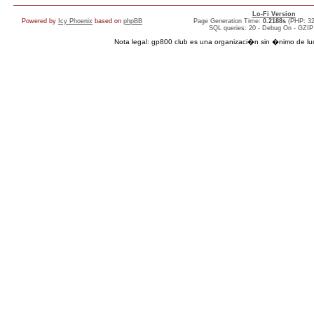
Lo-Fi Version
Powered by
Icy Phoenix
based on
phpBB
Page Generation Time:
0.2188s
(PHP: 3
SQL queries: 20 - Debug On - GZIP
Nota legal: gp800 club es una organizaci�n sin �nimo de lucro