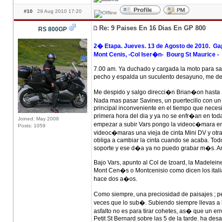
#10
29 Aug 2010 17:20
Re: 9 Paises En 16 Dias En GP 800
RS 800GP
2� Etapa. Jueves. 13 de Agosto de 2010. Gap 
Mont Cenis, -Col Iser�n- Bourg St Maurice - S
7.00 am. Ya duchado y cargada la moto para sabo
pecho y espalda un suculento desayuno, me dele
Me despido y salgo direcci�n Brian�on hasta S
Nada mas pasar Savines, un puertecillo con un 
principal inconveniente en el tiempo que neces
primera hora del dia y ya no se enfr�an en toda
Joined: May 2008
empezar a subir Vars pongo la videoc�mara en 
Posts: 1059
videoc�maras una vieja de cinta Mini DV y otra
obliga a cambiar la cinta cuando se acaba. Todo
soporte y ese d�a ya no puedo grabar m�s. Am
Bajo Vars, apunto al Col de Izoard, la Madeleine
Mont Cen�s o Montcenisio como dicen los itali
hace dos a�os.
Como siempre, una preciosidad de paisajes ; p
veces que lo sub�. Subiendo siempre llevas a la
asfalto no es para tirar cohetes, as� que un err
Petit St Bernard sobre las 5 de la tarde. ha de