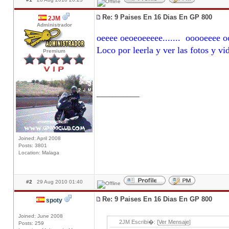
Re: 9 Paises En 16 Dias En GP 800
2JM
Administrador
oeeee oeoeoeeeee....... ooooeeee ooo
Loco por leerla y ver las fotos y vi
Premium
____________
Joined: April 2008
Posts: 3801
Location: Malaga
#2
29 Aug 2010 01:40
Re: 9 Paises En 16 Dias En GP 800
spoty
Joined: June 2008
2JM Escribi�: [
Ver Mensaje
]
Posts: 259