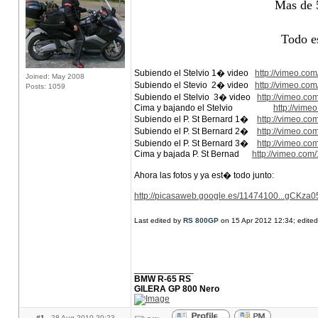
Mas de 5
Todo e
Subiendo el Stelvio 1� video
http://vimeo.co
Joined: May 2008
Subiendo el Stevio 2� video
http://vimeo.co
Posts: 1059
Subiendo el Stelvio 3� video
http://vimeo.c
Cima y bajando el Stelvio
http://vim
Subiendo el P. St Bernard 1�
http://vimeo.c
Subiendo el P. St Bernard 2�
http://vimeo.c
Subiendo el P. St Bernard 3�
http://vimeo.c
Cima y bajada P. St Bernad
http://vimeo.co
Ahora las fotos y ya est� todo junto:
http://picasaweb.google.es/11474100...gCKza
Last edited by
RS 800GP
on 15 Apr 2012 12:34; edited 
____________
BMW R-65 RS
GILERA GP 800 Nero
#1
28 Aug 2010 20:23