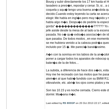
Bourg y subir directamente los 17 km hasta el H
lavadero a presi�n, repostar y cenar. Si, si...
coqueta y aqu� tengo una buena an�cdota que 
decido.Cuando estoy leyendo la carta se acerca 
elegir. Me habla en ingl�s pero muy r�pido y 
habla algo m�s. Despu�s de pedirle la especiali
gorda" �������������?????? Yo alucino, y 
jefe asiste desde la mesa de al lado a la esce
pasada. No s� qu� extra�a asociaci�n de ideas
que pasaba. De todos modos , en ese momento m
se me hubiera venido a la cabeza podr�a quedar
incluido por 15 �. Me pareci� barat�ssimo.
A�n con la sonrisa en los labios de la an�cdot
poner a cargar todos los aparatos de robocop q
bater�a de la de fotos....
La subida, a diferencia de hace dos a�os, esta
Hoy me he recreado con las motos que he pasad
alem�n al que habi� fundido con su BMW R12
ottovalvole, etc. abri� los ojos como platos y 
Son las 10.15 y es noche cerrada. Cierro este di
dormir. Ma�ana m�s.
Last edited by
RS 800GP
on 20 Oct 2013 22:17; edited 