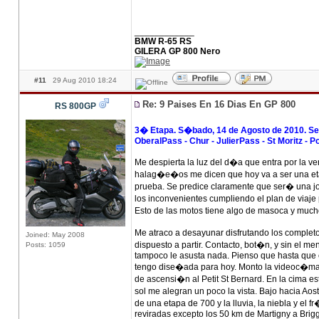
____________
BMW R-65 RS
GILERA GP 800 Nero
#11
29 Aug 2010 18:24
Re: 9 Paises En 16 Dias En GP 800
RS 800GP
3� Etapa. S�bado, 14 de Agosto de 2010. Seez 
OberalPass - Chur - JulierPass - St Moritz - P
Me despierta la luz del d�a que entra por la 
halag�e�os me dicen que hoy va a ser una etap
prueba. Se predice claramente que ser� una jo
los inconvenientes cumpliendo el plan de viaje 
Esto de las motos tiene algo de masoca y muc
Me atraco a desayunar disfrutando los comple
Joined: May 2008
dispuesto a partir. Contacto, bot�n, y sin el 
Posts: 1059
tampoco le asusta nada. Pienso que hasta que e
tengo dise�ada para hoy. Monto la videoc�mara
de ascensi�n al Petit St Bernard. En la cima 
sol me alegran un poco la vista. Bajo hacia Aos
de una etapa de 700 y la lluvia, la niebla y e
reviradas excepto los 50 km de Martigny a Brigg