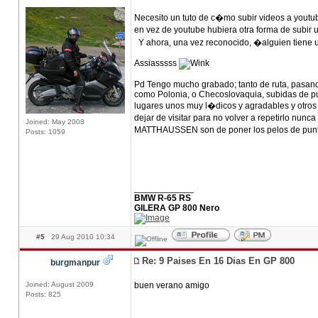
Necesito un tuto de c�mo subir videos a youtu
en vez de youtube hubiera otra forma de subir
Y ahora, una vez reconocido, �alguien tiene u
Assiasssss
Pd Tengo mucho grabado; tanto de ruta, pasand
como Polonia, o Checoslovaquia, subidas de pue
lugares unos muy l�dicos y agradables y otros q
dejar de visitar para no volver a repetirlo n
Joined: May 2008
MATTHAUSSEN son de poner los pelos de punta
Posts: 1059
____________
BMW R-65 RS
GILERA GP 800 Nero
#5
29 Aug 2010 10:34
Re: 9 Paises En 16 Dias En GP 800
burgmanpur
Joined: August 2009
buen verano amigo
Posts: 825