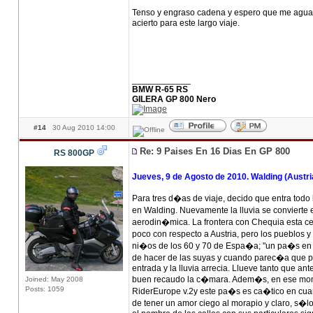
Tenso y engraso cadena y espero que me agua
acierto para este largo viaje.
____________
BMW R-65 RS
GILERA GP 800 Nero
#14
30 Aug 2010 14:00
Re: 9 Paises En 16 Dias En GP 800
RS 800GP
Jueves, 9 de Agosto de 2010. Walding (Austr
Para tres d�as de viaje, decido que entra todo 
en Walding. Nuevamente la lluvia se convierte 
aerodin�mica. La frontera con Chequia esta ce
poco con respecto a Austria, pero los pueblos 
ni�os de los 60 y 70 de Espa�a; "un pa�s en 
de hacer de las suyas y cuando parec�a que pa
entrada y la lluvia arrecia. Llueve tanto que an
buen recaudo la c�mara. Adem�s, en ese mome
Joined: May 2008
Posts: 1059
RiderEurope v.2y este pa�s es ca�tico en cua
de tener un amor ciego al morapio y claro, s�