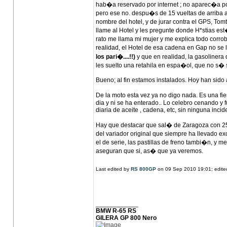
hab�a reservado por internet ; no aparec�a po
pero ese no. despu�s de 15 vueltas de arriba a
nombre del hotel, y de jurar contra el GPS, Tomt
llame al Hotel y les pregunte donde H*stias es
rato me llama mi mujer y me explica todo corr
realidad, el Hotel de esa cadena en Gap no 
los pari�....!!)
y que en realidad, la gasoliner
les suelto una retahila en espa�ol, que no s� 
Bueno; al fin estamos instalados. Hoy han sido 
De la moto esta vez ya no digo nada. Es una fie
dia y ni se ha enterado.. Lo celebro cenando y
diaria de aceite , cadena, etc, sin ninguna incid
Hay que destacar que sal� de Zaragoza con 253
del variador original que siempre ha llevado 
el de serie, las pastillas de freno tambi�n, y
aseguran que si, as� que ya veremos.
Last edited by
RS 800GP
on 09 Sep 2010 19:01; edited 
____________
BMW R-65 RS
GILERA GP 800 Nero