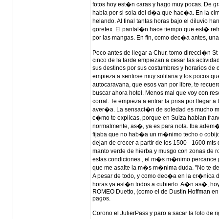
fotos hoy est�n caras y hago muy pocas. De grab
habla por si sola del d�a que hac�a. En la c
helando. Al final tantas horas bajo el diluvio 
goretex. El pantal�n hace tiempo que est� ref
por las mangas. En fin, como dec�a antes, una 
Poco antes de llegar a Chur, tomo direcci�n St
cinco de la tarde empiezan a cesar las activid
sus destinos por sus costumbres y horarios de c
empieza a sentirse muy solitaria y los pocos qu
autocaravana, que esos van por libre, te recue
buscar ahora hotel. Menos mal que voy con rese
corral. Te empieza a entrar la prisa por llegar
aver�a. La sensaci�n de soledad es mucho m�s
c�mo te explicas, porque en Suiza hablan franc
normalmente, as�, ya es para nota. Iba adem
fijaba que no hab�a un m�nimo techo o cobijo 
dejan de crecer a partir de los 1500 - 1600 mts 
manto verde de hierba y musgo con zonas de ro
estas condiciones , el m�s m�nimo percance pu
que me asalte la m�s m�nima duda. "No te dej
A pesar de todo, y como dec�a en la cr�nica de
horas ya est�n todos a cubierto. A�n as�, ho
ROMEO Duetto, (como el de Dustin Hoffman en l
pagos.
Corono el JulierPass y paro a sacar la foto d