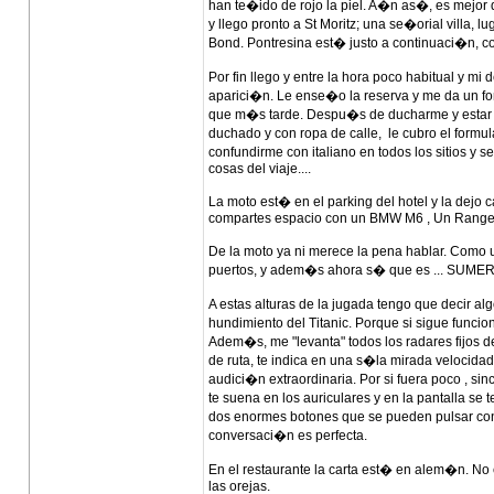
han te�ido de rojo la piel. A�n as�, es mejor 
y llego pronto a St Moritz; una se�orial villa
Bond. Pontresina est� justo a continuaci�n, co
Por fin llego y entre la hora poco habitual y m
aparici�n. Le ense�o la reserva y me da un for
que m�s tarde. Despu�s de ducharme y estar se
duchado y con ropa de calle, le cubro el form
confundirme con italiano en todos los sitios y s
cosas del viaje....
La moto est� en el parking del hotel y la dejo
compartes espacio con un BMW M6 , Un Range Ro
De la moto ya ni merece la pena hablar. Como 
puertos, y adem�s ahora s� que es ... SUME
A estas alturas de la jugada tengo que decir a
hundimiento del Titanic. Porque si sigue func
Adem�s, me "levanta" todos los radares fijos d
de ruta, te indica en una s�la mirada velocidad
audici�n extraordinaria. Por si fuera poco , sin
te suena en los auriculares y en la pantalla se
dos enormes botones que se pueden pulsar con
conversaci�n es perfecta.
En el restaurante la carta est� en alem�n. No 
las orejas.