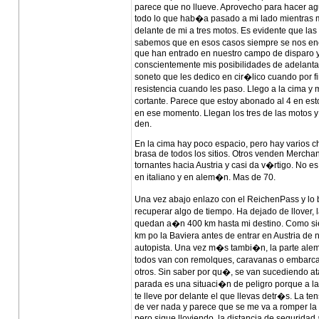
parece que no llueve. Aprovecho para hacer ag
todo lo que hab�a pasado a mi lado mientras m
delante de mi a tres motos. Es evidente que las
sabemos que en esos casos siempre se nos enc
que han entrado en nuestro campo de disparo y
conscientemente mis posibilidades de adelanta
soneto que les dedico en cir�lico cuando por fi
resistencia cuando les paso. Llego a la cima y 
cortante. Parece que estoy abonado al 4 en est
en ese momento. Llegan los tres de las motos 
den.
En la cima hay poco espacio, pero hay varios chi
brasa de todos los sitios. Otros venden Merchand
tornantes hacia Austria y casi da v�rtigo. No 
en italiano y en alem�n. Mas de 70.
Una vez abajo enlazo con el ReichenPass y lo b
recuperar algo de tiempo. Ha dejado de llover,
quedan a�n 400 km hasta mi destino. Como sie
km po la Baviera antes de entrar en Austria d
autopista. Una vez m�s tambi�n, la parte alem
todos van con remolques, caravanas o embarca
otros. Sin saber por qu�, se van sucediendo ata
parada es una situaci�n de peligro porque a la
te lleve por delante el que llevas detr�s. La 
de ver nada y parece que se me va a romper la p
pero sigue lloviendo, la distancia de seguridad