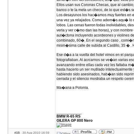
Ellos usan sus Coronas Checas, que al cambio
banco o te la meta un checo, de lo que est�s seg
Los desayunos los hac�amos muy fuertes en el 
una vez ya relajados. Como adem�s aqu� lo nor
lobos. Las cenas fueron todas inolvidables, des
verla y ver c�mo dan las horas), y con nombr
aut�ctona incluyendo acordeones y violines de
combinado, 60�. En el segundo caso , comi�ndon
mism�sima calle de subida al Castillo, 35 � .
Ese d�a a la vuelta del hotel vimos en el parq
fotografiaban. Al acrcarnos se ve�an varias es
avanzando entrre ellas cada vez les faltaba m
hasta hacerlo un ser mutilado intelectualmente
habiendo sido asesinados, hab�an sido repri
cerrada y el silencio mostraba un respeto cere
Ma�ana a Polonia.
____________
BMW R-65 RS
GILERA GP 800 Nero
#15
30 Aug 2010 16:59