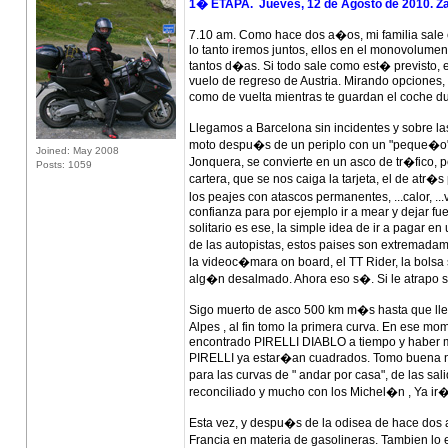
1� ETAPA. Jueves, 12 de Agosto de 2010. Za
7.10 am. Como hace dos a�os, mi familia sale 
lo tanto iremos juntos, ellos en el monovolumen 
tantos d�as. Si todo sale como est� previsto, 
vuelo de regreso de Austria. Mirando opciones, 
como de vuelta mientras te guardan el coche dur
Llegamos a Barcelona sin incidentes y sobre l
moto despu�s de un periplo con un "peque�o" 
Joined: May 2008
Jonquera, se convierte en un asco de tr�fico, p
Posts: 1059
cartera, que se nos caiga la tarjeta, el de atr�s 
los peajes con atascos permanentes, ...calor, ..
confianza para por ejemplo ir a mear y dejar fu
solitario es ese, la simple idea de ir a pagar
de las autopistas, estos paises son extremada
la videoc�mara on board, el TT Rider, la bolsa
alg�n desalmado. Ahora eso s�. Si le atrapo s
Sigo muerto de asco 500 km m�s hasta que llego 
Alpes , al fin tomo la primera curva. En ese
encontrado PIRELLI DIABLO a tiempo y haber 
PIRELLI ya estar�an cuadrados. Tomo buena not
para las curvas de " andar por casa", de las sa
reconciliado y mucho con los Michel�n , Ya ir�i
Esta vez, y despu�s de la odisea de hace dos 
Francia en materia de gasolineras. Tambien l