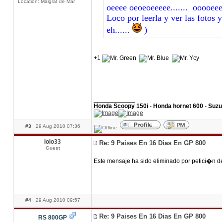
Location: Malgrat de Mar
oeeee oeoeoeeeee....... ooooeeee
Loco por leerla y ver las fotos 
eh......
)
+1
____________
Honda Scoopy 150i
-
Honda hornet 600
-
Suzu
#3
29 Aug 2010 07:36
lolo33
Re: 9 Paises En 16 Dias En GP 800
Guest
Este mensaje ha sido eliminado por petici�n d
#4
29 Aug 2010 09:57
Re: 9 Paises En 16 Dias En GP 800
RS 800GP