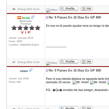
#6
29 Aug 2010 14:14
Re: 9 Paises En 16 Dias En GP 800
farola
Moderador
Premium
En eso no te puedo ayudar rene,no tengo ni ide
Joined: January 2010
Posts: 3855
Location: Valladolid,Galicia
____________
#7
29 Aug 2010 15:28
Re: 9 Paises En 16 Dias En GP 800
ranex
Joined: July 2008
Pero si esa mierda italiana no aguanta tanto tro
Posts: 360
averiado 20 veces.
P.D.: �Qu� envidia me das amigo!, deseando es