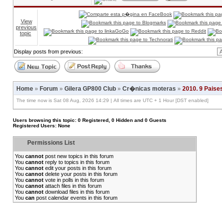
View
previous
topic
Display posts from previous:
Home
»
Forum
»
Gilera GP800 Club
»
Cr�nicas moteras
»
2010. 9 Paise
The time now is Sat 08 Aug, 2026 14:29 | All times are UTC + 1 Hour [DST enabled]
Users browsing this topic: 0 Registered, 0 Hidden and 0 Guests
Registered Users: None
Permissions List
You
cannot
post new topics in this forum
You
cannot
reply to topics in this forum
You
cannot
edit your posts in this forum
You
cannot
delete your posts in this forum
You
cannot
vote in polls in this forum
You
cannot
attach files in this forum
You
cannot
download files in this forum
You
can
post calendar events in this forum