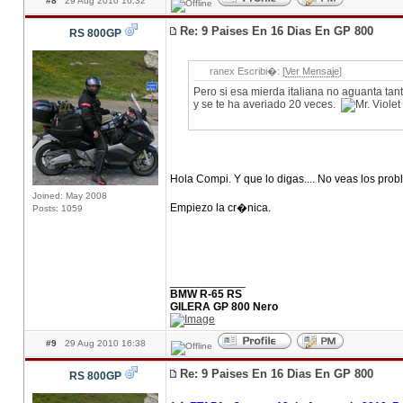
#8
29 Aug 2010 16:32
Re: 9 Paises En 16 Dias En GP 800
RS 800GP
ranex Escribi�: [
Ver Mensaje
]
Pero si esa mierda italiana no aguanta tant
y se te ha averiado 20 veces.
Hola Compi. Y que lo digas.... No veas los pr
Joined: May 2008
Empiezo la cr�nica.
Posts: 1059
____________
BMW R-65 RS
GILERA GP 800 Nero
#9
29 Aug 2010 16:38
Re: 9 Paises En 16 Dias En GP 800
RS 800GP