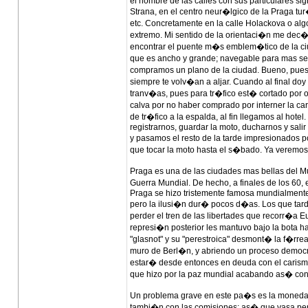
el nombre de las calles con sus particulares s
Strana, en el centro neur�lgico de la Praga tur�
etc. Concretamente en la calle Holackova o alg
extremo. Mi sentido de la orientaci�n me dec�
encontrar el puente m�s emblem�tico de la ciu
que es ancho y grande; navegable para mas se
compramos un plano de la ciudad. Bueno, pues n
siempre te volv�an a aljar. Cuando al final doy
tranv�as, pues para tr�fico est� cortado por ob
calva por no haber comprado por interner la c
de tr�fico a la espalda, al fin llegamos al h
registrarnos, guardar la moto, ducharnos y sali
y pasamos el resto de la tarde impresionados po
que tocar la moto hasta el s�bado. Ya veremos 
Praga es una de las ciudades mas bellas del M
Guerra Mundial. De hecho, a finales de los 60
Praga se hizo tristemente famosa mundialmente
pero la ilusi�n dur� pocos d�as. Los que tarda
perder el tren de las libertades que recorr�a E
represi�n posterior les mantuvo bajo la bota h
"glasnot" y su "perestroica" desmont� la f�rre
muro de Berl�n, y abriendo un proceso democra
estar� desde entonces en deuda con el carism�t
que hizo por la paz mundial acabando as� co
Un problema grave en este pa�s es la moneda.
tambi�n con las comisiones; as� que vasa per