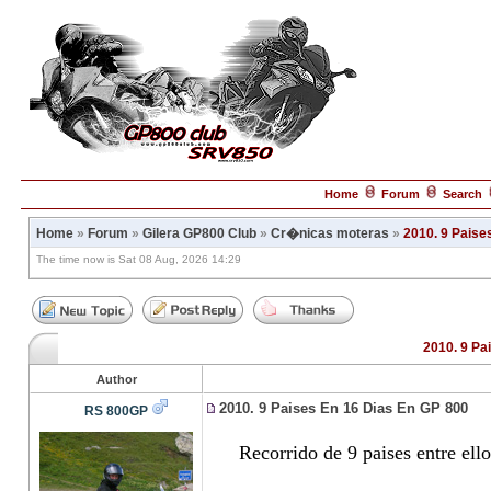
Home
Forum
Search
Home
»
Forum
»
Gilera GP800 Club
»
Cr�nicas moteras
»
2010. 9 Paise
The time now is Sat 08 Aug, 2026 14:29
2010. 9 Pa
Author
2010. 9 Paises En 16 Dias En GP 800
RS 800GP
Recorrido de 9 paises entre ello