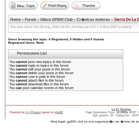
Home
»
Forum
»
Gilera GP800 Club
»
Cr�nicas moteras
»
Sierra De La
The time now is Thu 06 Aug, 2026 19:20 | All times are UTC + 1 Hour [DST enabled]
Users browsing this topic: 0 Registered, 0 Hidden and 0 Guests
Registered Users: None
Permissions List
You
cannot
post new topics in this forum
You
cannot
reply to topics in this forum
You
cannot
edit your posts in this forum
You
cannot
delete your posts in this forum
You
cannot
vote in polls in this forum
You
cannot
attach files in this forum
You
cannot
download files in this forum
You
can
post calendar events in this forum
Lo-Fi Version
Powered by
Icy Phoenix
based on
phpBB
Page Generation Time:
10.2955s
(PHP: 
SQL queries: 20 - Debug On - GZIP
Nota legal: gp800 club es una organizaci�n sin �nimo de lucro