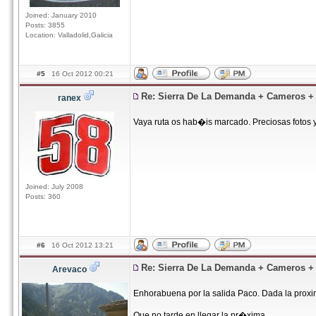
Joined: January 2010
Posts: 3855
Location: Valladolid,Galicia
#5
16 Oct 2012 00:21
Re: Sierra De La Demanda + Cameros 
ranex
Vaya ruta os hab�is marcado. Preciosas fotos 
Joined: July 2008
Posts: 360
#6
16 Oct 2012 13:21
Re: Sierra De La Demanda + Cameros 
Arevaco
Enhorabuena por la salida Paco. Dada la prox
Que no tarde en llegar la pr�xima.