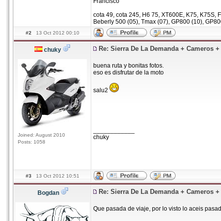
Francisco
cota 49, cota 245, H6 75, XT600E, K75, K75S, F
Beberly 500 (05), Tmax (07), GP800 (10), GP80
#2
13 Oct 2012 00:10
Re: Sierra De La Demanda + Cameros 
chuky
buena ruta y bonitas fotos.
eso es disfrutar de la moto
salu2
____________
Joined: August 2010
chuky
Posts: 1058
#3
13 Oct 2012 10:51
Re: Sierra De La Demanda + Cameros 
Bogdan
Que pasada de viaje, por lo visto lo aceis pasad