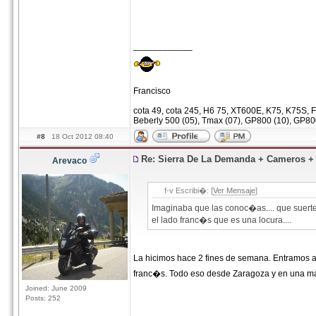
____________
Francisco
cota 49, cota 245, H6 75, XT600E, K75, K75S, F
Beberly 500 (05), Tmax (07), GP800 (10), GP80
#8
18 Oct 2012 08:40
Re: Sierra De La Demanda + Cameros 
Arevaco
f-v Escribi�: [
Ver Mensaje
]
Imaginaba que las conoc�as.... que suert
el lado franc�s que es una locura....
La hicimos hace 2 fines de semana. Entramos a F
franc�s. Todo eso desde Zaragoza y en una ma
Joined: June 2009
Posts: 252