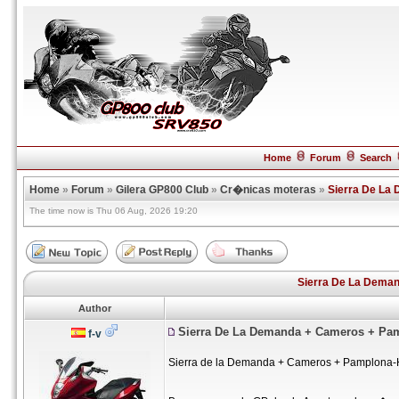
Home
Forum
Search
Home
»
Forum
»
Gilera GP800 Club
»
Cr�nicas moteras
»
Sierra De La
The time now is Thu 06 Aug, 2026 19:20
Sierra De La Dema
Author
Sierra De La Demanda + Cameros + Pa
f-v
Sierra de la Demanda + Cameros + Pamplona