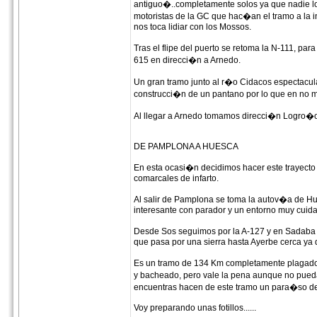
antiguo�..completamente solos ya que nadie l
motoristas de la GC que hac�an el tramo a la i
nos toca lidiar con los Mossos.
Tras el flipe del puerto se retoma la N-111, pa
615 en direcci�n a Arnedo.
Un gran tramo junto al r�o Cidacos espectacul
construcci�n de un pantano por lo que en no 
Al llegar a Arnedo tomamos direcci�n Logro�o y
DE PAMPLONA A HUESCA
En esta ocasi�n decidimos hacer este trayecto
comarcales de infarto.
Al salir de Pamplona se toma la autov�a de Hu
interesante con parador y un entorno muy cuid
Desde Sos seguimos por la A-127 y en Sadaba n
que pasa por una sierra hasta Ayerbe cerca ya
Es un tramo de 134 Km completamente plagado de
y bacheado, pero vale la pena aunque no puedas
encuentras hacen de este tramo un para�so d
Voy preparando unas fotillos......