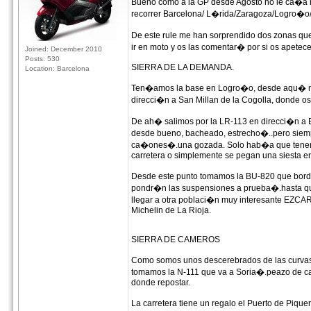
Bueno como a la GP desde Agosto no le ca�a
recorrer Barcelona/ L�rida/Zaragoza/Logro�o
De este rule me han sorprendido dos zonas qu
ir en moto y os las comentar� por si os apetece i
Joined: December 2010
Posts: 530
SIERRA DE LA DEMANDA.
Location: Barcelona
Ten�amos la base en Logro�o, desde aqu� nos
direcci�n a San Millan de la Cogolla, donde o
De ah� salimos por la LR-113 en direcci�n a Ba
desde bueno, bacheado, estrecho�..pero siempr
ca�ones�.una gozada. Solo hab�a que tener p
carretera o simplemente se pegan una siesta en
Desde este punto tomamos la BU-820 que borde
pondr�n las suspensiones a prueba�.hasta qu
llegar a otra poblaci�n muy interesante EZCAR
Michelin de La Rioja.
SIERRA DE CAMEROS
Como somos unos descerebrados de las curvas
tomamos la N-111 que va a Soria�.peazo de ca
donde repostar.
La carretera tiene un regalo el Puerto de Piqu