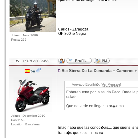
____________
Carlos - Zaragoza
GP 800 ie Negra
Joined: June 2009
Posts: 252
#7
17 Oct 2012 23:23
Re: Sierra De La Demanda + Cameros 
f-v
Arevaco Escribi�: [
Ver Mensaje
]
Enhorabuena por la salida Paco. Dada la
estado.
Que no tarde en llegar la pr�xima.
Joined: December 2010
Posts: 530
Location: Barcelona
Imaginaba que las conoc�as.... que suerte ten
franc�s que es una locura....