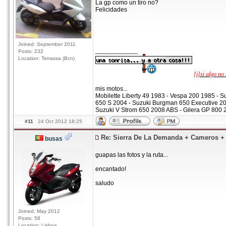
La gp como un tiro no?
Felicidades
Joined: September 2011
____________
Posts: 232
Location: Terrassa (Bcn)
[i]si algo no 
mis motos...
Mobilette Liberty 49 1983 - Vespa 200 1985 - 
650 S 2004 - Suzuki Burgman 650 Executive 2
Suzuki V Strom 650 2008 ABS - Gilera GP 800 
#11
24 Oct 2012 18:25
Re: Sierra De La Demanda + Cameros 
busas
guapas las fotos y la ruta...
encantado!
saludo
Joined: May 2012
Posts: 58
Location: Lisboa