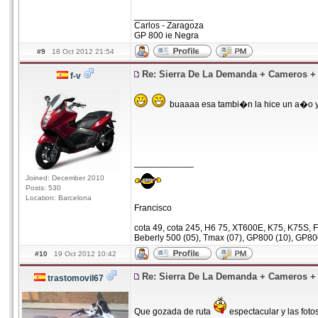
____________
Carlos - Zaragoza
GP 800 ie Negra
#9
18 Oct 2012 21:54
Re: Sierra De La Demanda + Cameros 
f-v
buaaaa esa tambi�n la hice un a�o y
____________
Joined: December 2010
Posts: 530
Location: Barcelona
Francisco
cota 49, cota 245, H6 75, XT600E, K75, K75S, F
Beberly 500 (05), Tmax (07), GP800 (10), GP80
#10
19 Oct 2012 10:42
Re: Sierra De La Demanda + Cameros 
trastomovil67
Que gozada de ruta
espectacular y las fotos