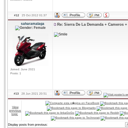
#12
25 Oct 2012 01:37
saharamalaga
Re: Sierra De La Demanda + Cameros 
Joined: June 2021
Posts: 1
#13
28 Jun 2021 20:51
View
previous
topic
Display posts from previous: