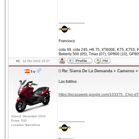
____________
Francisco
cota 49, cota 245, H6 75, XT600E, K75, K75S, F
Beberly 500 (05), Tmax (07), GP800 (10), GP80
#1
12 Oct 2012 23:27
Re: Sierra De La Demanda + Cameros 
f-v
Las fotillos
https://picasaweb.google.com/103375...CIyo-d
Joined: December 2010
____________
Posts: 530
Location: Barcelona