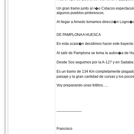
Un gran tramo junto al r�o Cidacos espectacu
algunos pueblos pintorescos.
Al llegar a Arnedo tomamos direcci�n Logro�o y
DE PAMPLONA A HUESCA
En esta ocasi�n decidimos hacer este trayecto 
Al salir de Pamplona se toma la autov�a de Hu
Desde Sos seguimos por la A-127 y en Sadaba n
Es un tramo de 134 Km completamente plagado de
paisaje y la gran cantidad de curvas y los po
Voy preparando unas fotillos......
____________
Francisco