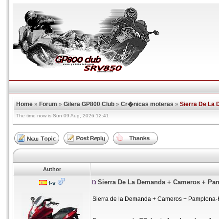
Home
»
Forum
»
Gilera GP800 Club
»
Cr�nicas moteras
»
Sierra De La
The time now is Sun 09 Aug, 2026 12:41
Author
Sierra De La Demanda + Cameros + Pa
f-v
Sierra de la Demanda + Cameros + Pamplona