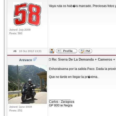
Vaya ruta os hab�is marcado. Preciosas fotos 
Joined: July 2008
Posts: 360
#6
16 Oct 2012 13:21
Re: Sierra De La Demanda + Cameros 
Arevaco
Enhorabuena por la salida Paco. Dada la prox
Que no tarde en llegar la pr�xima.
____________
Carlos - Zaragoza
GP 800 ie Negra
Joined: June 2009
Posts: 252