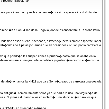
 recorrer Barcelona/
 para ir en moto y os las comentar� por si os apetece ir a disfrutar de
recci�n a San Millan de la Cogolla, donde os encontrareis un Monasterio
e todo tipo desde bueno, bacheado, estrecho�..pero siempre espectacular el
h�culos de 4 patas y cuernos que en ocasiones circulan por la carretera o
ado que pondr�n las suspensiones a prueba�.hasta que se acaba en la
e encontrareis una gran oferta hotelera y gastron�mica con el �nico Rte
y de ah� tomamos la N-111 que va a Soria�.peazo de carretera una gozada
azado antiguo�..completamente solos ya que nadie lo usa una virguer�a de
guas RT y nos saludaron al estilo motero�..una alucinaci�n para los que
sta la SO-615 en direcci�n a Arnedo.