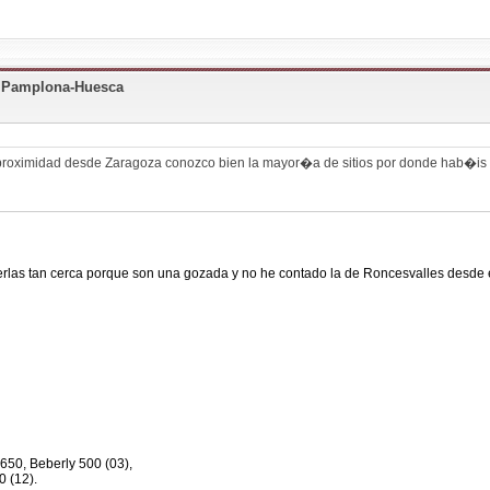
+ Pamplona-Huesca
proximidad desde Zaragoza conozco bien la mayor�a de sitios por donde hab�is 
rlas tan cerca porque son una gozada y no he contado la de Roncesvalles desde el
650, Beberly 500 (03),
0 (12).