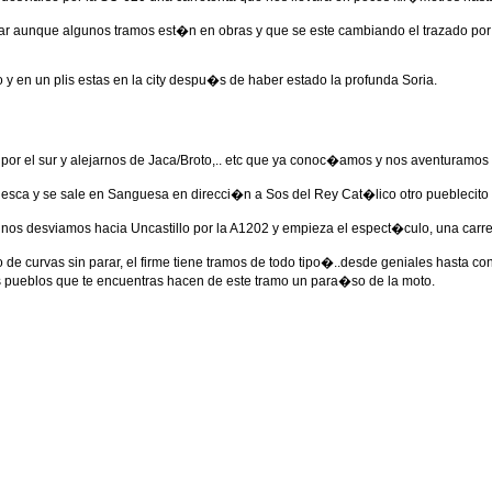
lar aunque algunos tramos est�n en obras y que se este cambiando el trazado po
 en un plis estas en la city despu�s de haber estado la profunda Soria.
por el sur y alejarnos de Jaca/Broto,.. etc que ya conoc�amos y nos aventuramos 
esca y se sale en Sanguesa en direcci�n a Sos del Rey Cat�lico otro pueblecito 
os desviamos hacia Uncastillo por la A1202 y empieza el espect�culo, una carret
 curvas sin parar, el firme tiene tramos de todo tipo�..desde geniales hasta con
cos pueblos que te encuentras hacen de este tramo un para�so de la moto.