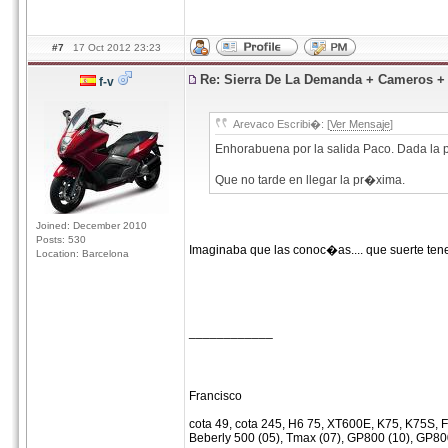
#7
17 Oct 2012 23:23
Re: Sierra De La Demanda + Cameros 
f-v
Arevaco Escribi�: [
Ver Mensaje
]
Enhorabuena por la salida Paco. Dada la 
Que no tarde en llegar la pr�xima.
Joined: December 2010
Posts: 530
Imaginaba que las conoc�as.... que suerte tene
Location: Barcelona
____________
Francisco
cota 49, cota 245, H6 75, XT600E, K75, K75S, F
Beberly 500 (05), Tmax (07), GP800 (10), GP80