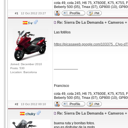
cota 49, cota 245, H6 75, XT600E, K75, K75S, F
Beberly 500 (05), Tmax (07), GP800 (10), GP80
#1
12 Oct 2012 23:27
Re: Sierra De La Demanda + Cameros 
f-v
Las fotillos
https://picasaweb.google.com/103375...CIyo-d
Joined: December 2010
____________
Posts: 530
Location: Barcelona
Francisco
cota 49, cota 245, H6 75, XT600E, K75, K75S, F
Beberly 500 (05), Tmax (07), GP800 (10), GP80
#2
13 Oct 2012 00:10
Re: Sierra De La Demanda + Cameros 
chuky
buena ruta y bonitas fotos.
eso es disfrutar de la moto