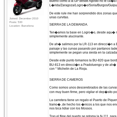
Bueno como a la GP desde Agosto no le ca�a 
L�rida/Zaragoza/Logro�o/Soria/Burgos/Guipu
De este rule me han sorprendido dos zonas que
unas curvitas.
Joined: December 2010
Posts: 530
SIERRA DE LA DEMANDA.
Location: Barcelona
Ten�amos la base en Logro�o, desde aqu� nos 
simplemente alucinante.
De ah� salimos por la LR-113 en direcci�n a B
paisaje y las curvas pasando por pantanos lad
simplemente se pegan una siesta en la calzada
Desde este punto tomamos la BU-820 que bord
BU-813 en direcci�n a Pradoluengo y de ah� e
con * Michelin de La Rioja.
SIERRA DE CAMEROS
Como somos unos descerebrados de las curvas
con muy buen firme, pero vigilar el dep�sito 
La carretera tiene un regalo el Puerto de Piqu
tramo�..de hecho los �nicos a los que nos enc
nos toca lidiar con los Mossos.
Tras el flipe del puerto se retoma la N-111, pa