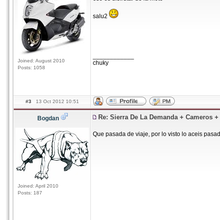
salu2
____________
Joined: August 2010
chuky
Posts: 1058
#3
13 Oct 2012 10:51
Re: Sierra De La Demanda + Cameros 
Bogdan
Que pasada de viaje, por lo visto lo aceis pasad
Joined: April 2010
Posts: 187