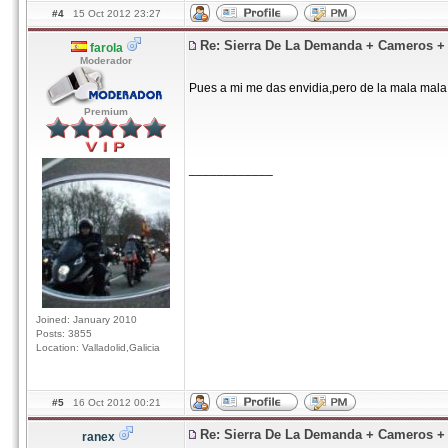
#4
15 Oct 2012 23:27
Re: Sierra De La Demanda + Cameros 
farola
Moderador
Pues a mi me das envidia,pero de la mala mal
Premium
____________
Joined: January 2010
Posts: 3855
Location: Valladolid,Galicia
#5
16 Oct 2012 00:21
Re: Sierra De La Demanda + Cameros 
ranex