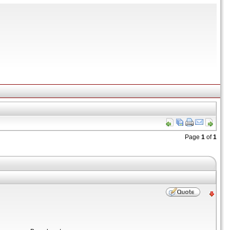
Page
1
of
1