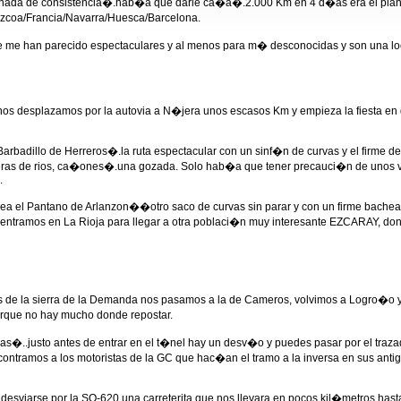
nada de consistencia�.hab�a que darle ca�a�.2.000 Km en 4 d�as era el plan y
zcoa/Francia/Navarra/Huesca/Barcelona.
 me han parecido espectaculares y al menos para m� desconocidas y son una locura
desplazamos por la autovia a N�jera unos escasos Km y empieza la fiesta en di
arbadillo de Herreros�.la ruta espectacular con un sinf�n de curvas y el firme d
eras de rios, ca�ones�.una gozada. Solo hab�a que tener precauci�n de unos ve
.
ea el Pantano de Arlanzon��otro saco de curvas sin parar y con un firme bache
ntramos en La Rioja para llegar a otra poblaci�n muy interesante EZCARAY, dond
 de la sierra de la Demanda nos pasamos a la de Cameros, volvimos a Logro�o 
porque no hay mucho donde repostar.
eras�..justo antes de entrar en el t�nel hay un desv�o y puedes pasar por el tr
ontramos a los motoristas de la GC que hac�an el tramo a la inversa en sus anti
ra desviarse por la SO-620 una carreterita que nos llevara en pocos kil�metros ha