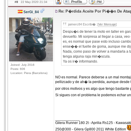
#8
22 May 2020 21:34
Re: P�rdida Aceite Por Pi��n De Ata
SerGi_84
jaimerc84 Escribi�: [
Ver Mensaje
]
Despu�s de tener la moto en taller en gar
devuelto. Mi sorpresa al llegar a casa, ve
es, es normal que pase esto incluso cam
ense�� el fuelle de goma, aunque me dij
Nada, como paso de volver a mandarla a ta
tenga alguna raja min�scula.
Ya os ir� informando.
Joined: July 2016
Posts: 606
Location: Piera (Barcelona)
NO es normal. Parece deberse a un mal montaje de
pellizcado y de ah� la perdida, aunque desde 
por otros motivos y es algo que tengo bastante 
Si sigues con el problema le podemos echar un
____________
Gilera Runner 180 2t - Aprilia Rs125 - Kawasa
250@300 - Gilera Gp800 2011 White Edition