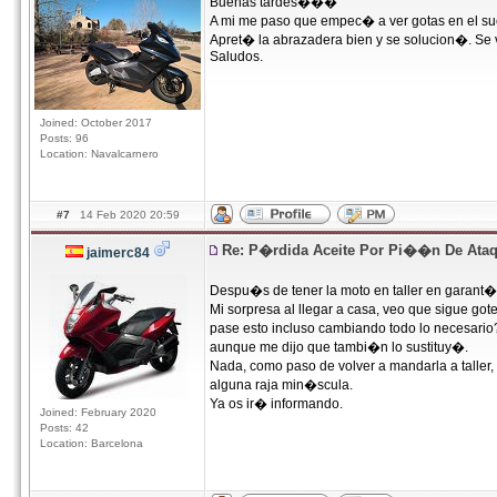
Buenas tardes���
A mi me paso que empec� a ver gotas en el sue
Apret� la abrazadera bien y se solucion�. Se v
Saludos.
Joined: October 2017
Posts: 96
Location: Navalcarnero
#7
14 Feb 2020 20:59
Re: P�rdida Aceite Por Pi��n De Ata
jaimerc84
Despu�s de tener la moto en taller en garant�
Mi sorpresa al llegar a casa, veo que sigue got
pase esto incluso cambiando todo lo necesar
aunque me dijo que tambi�n lo sustituy�.
Nada, como paso de volver a mandarla a taller,
alguna raja min�scula.
Ya os ir� informando.
Joined: February 2020
Posts: 42
Location: Barcelona