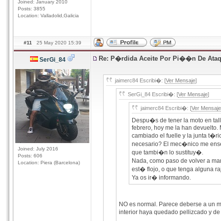
Joined: January 2010
Posts: 3855
Location: Valladolid,Galicia
#11
25 May 2020 15:39
Re: P�rdida Aceite Por Pi��n De Ata
SerGi_84
jaimerc84 Escribi�: [
Ver Mensaje
]
SerGi_84 Escribi�: [
Ver Mensaje
]
jaimerc84 Escribi�: [
Ver Mensaje
Despu�s de tener la moto en tal
febrero, hoy me la han devuelto.
cambiado el fuelle y la junta t�r
necesario? El mec�nico me ense
Joined: July 2016
que tambi�n lo sustituy�.
Posts: 606
Nada, como paso de volver a mand
Location: Piera (Barcelona)
est� flojo, o que tenga alguna r
Ya os ir� informando.
NO es normal. Parece deberse a un mal 
interior haya quedado pellizcado y d