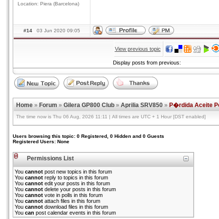
Location: Piera (Barcelona)
#14
03 Jun 2020 09:05
View previous topic
Display posts from previous:
Home
»
Forum
»
Gilera GP800 Club
»
Aprilia SRV850
»
P�rdida Aceite P
The time now is Thu 06 Aug, 2026 11:11 | All times are UTC + 1 Hour [DST enabled]
Users browsing this topic: 0 Registered, 0 Hidden and 0 Guests
Registered Users: None
Permissions List
You
cannot
post new topics in this forum
You
cannot
reply to topics in this forum
You
cannot
edit your posts in this forum
You
cannot
delete your posts in this forum
You
cannot
vote in polls in this forum
You
cannot
attach files in this forum
You
cannot
download files in this forum
You
can
post calendar events in this forum