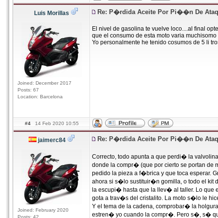
Re: P�rdida Aceite Por Pi��n De Ata
Luis Morillas
El nivel de gasolina te vuelve loco....al final o
que el consumo de esta moto varia muchisomo p
Yo personalmente he tenido cosumos de 5 li tros
Joined: December 2017
Posts: 67
Location: Barcelona
#4
14 Feb 2020 10:55
Re: P�rdida Aceite Por Pi��n De Ata
jaimerc84
Correcto, todo apunta a que perdi� la valvolin
donde la compr� (que por cierto se portan de
pedido la pieza a f�brica y que toca esperar. G
ahora si s�lo sustituir�n gomilla, o todo el 
la escupi� hasta que la llev� al taller. Lo que e
gota a trav�s del cristalito. La moto s�lo le 
Y el tema de la cadena, comprobar� la holgura
Joined: February 2020
estren� yo cuando la compr�. Pero s�, s� qu
Posts: 42