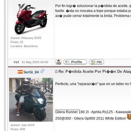
Por fin logr� solucionar la p�rdida de aceite, 
fuelle. �sta no roscaba a tope porque estaba pa
as� pude cerrar totalmente la brida. Problema 
Joined: February 2020
Posts: 42
Location: Barcelona
#13
31 May 2020 04:00
Re: P�rdida Aceite Por Pi��n De Ata
SerGi_84
Perfecto, una "reparaci�n" que en un taller no
____________
Gilera Runner 180 2t - Aprilia Rs125 - Kawasa
250@300 - Gilera Gp800 2011 White Edition
Joined: July 2016
Posts: 606