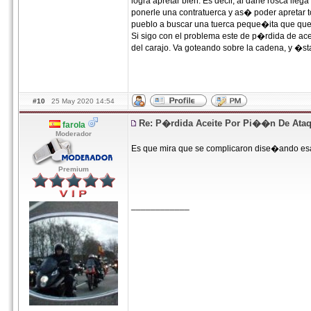
logra apretar bien. Es decir, al darle rosca ll
ponerle una contratuerca y as� poder apretar to
pueblo a buscar una tuerca peque�ita que quep
Si sigo con el problema este de p�rdida de ace
del carajo. Va goteando sobre la cadena, y �sta
#10
25 May 2020 14:54
Re: P�rdida Aceite Por Pi��n De Ata
farola
Moderador
Es que mira que se complicaron dise�ando es
Premium
____________