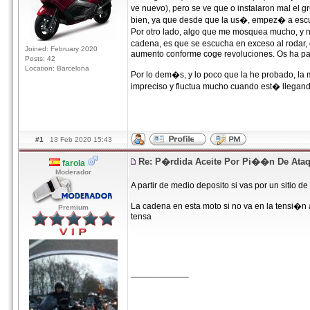
ve nuevo), pero se ve que o instalaron mal el g
bien, ya que desde que la us�, empez� a escu
Por otro lado, algo que me mosquea mucho, y 
cadena, es que se escucha en exceso al rodar,
Joined: February 2020
aumento conforme coge revoluciones. Os ha p
Posts: 42
Location: Barcelona
Por lo dem�s, y lo poco que la he probado, la
impreciso y fluctua mucho cuando est� llegand
#1
13 Feb 2020 15:43
Re: P�rdida Aceite Por Pi��n De Ata
farola
Moderador
A partir de medio deposito si vas por un sitio d
La cadena en esta moto si no va en la tensi�n 
Premium
tensa
____________