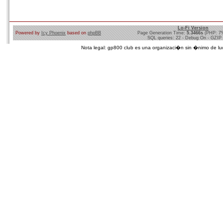
Lo-Fi Version
Powered by
Icy Phoenix
based on
phpBB
Page Generation Time:
5.3466s
(PHP: 7
SQL queries: 22 - Debug On - GZIP
Nota legal: gp800 club es una organizaci�n sin �nimo de lucro