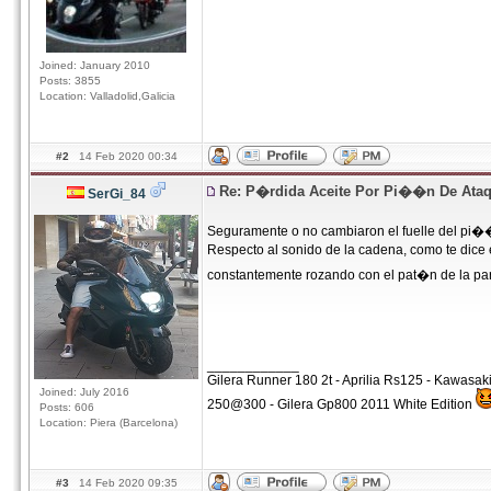
Joined: January 2010
Posts: 3855
Location: Valladolid,Galicia
#2
14 Feb 2020 00:34
Re: P�rdida Aceite Por Pi��n De Ata
SerGi_84
Seguramente o no cambiaron el fuelle del pi��n
Respecto al sonido de la cadena, como te dice
constantemente rozando con el pat�n de la parte
____________
Gilera Runner 180 2t - Aprilia Rs125 - Kawasa
Joined: July 2016
250@300 - Gilera Gp800 2011 White Edition
Posts: 606
Location: Piera (Barcelona)
#3
14 Feb 2020 09:35