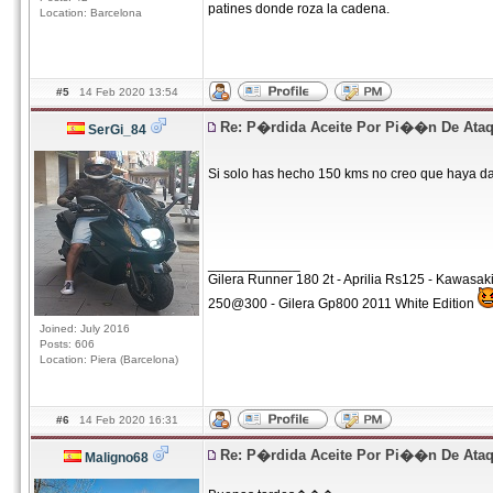
patines donde roza la cadena.
Location: Barcelona
#5
14 Feb 2020 13:54
Re: P�rdida Aceite Por Pi��n De Ata
SerGi_84
Si solo has hecho 150 kms no creo que haya da
____________
Gilera Runner 180 2t - Aprilia Rs125 - Kawasa
250@300 - Gilera Gp800 2011 White Edition
Joined: July 2016
Posts: 606
Location: Piera (Barcelona)
#6
14 Feb 2020 16:31
Re: P�rdida Aceite Por Pi��n De Ata
Maligno68