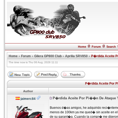
Home
Forum
Search
Home
»
Forum
»
Gilera GP800 Club
»
Aprilia SRV850
»
P�rdida Aceite P
The time now is Thu 06 Aug, 2026 11:11
P�rdida Aceite Por 
Author
P�rdida Aceite Por Pi��n De Ataque 
jaimerc84
Buenos d�as amigos, he adquirido reci�ntemen
menos de 100km ya me qued� sin aceite en el
de su garant�a. Cuando la compr� me dijeron q