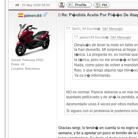
#9
25 May 2020 08:53
Re: P�rdida Aceite Por Pi��n De Ata
jaimerc84
SerGi_84 Escribi�: [
Ver Mensaje
]
jaimerc84 Escribi�: [
Ver Mensaje
]
Despu�s de tener la moto en taller e
la han devuelto. Mi sorpresa al llegar
t�rica. La pregunta es, es normal q
la t�rica, pero no me ense�� el fuel
Joined: February 2020
Posts: 42
Nada, como paso de volver a mandarla
Location: Barcelona
flojo, o que tenga alguna raja min�sc
Ya os ir� informando.
NO es normal. Parece deberse a un mal monta
quedado pellizcado y de ah� la perdida, 
desmontado unas 4 veces por otros motivos
Si sigues con el problema le podemos ech
Gracias sergi, lo tendr� en cuenta si no logro
semana, y fui a apretar un poco el tornillo de l