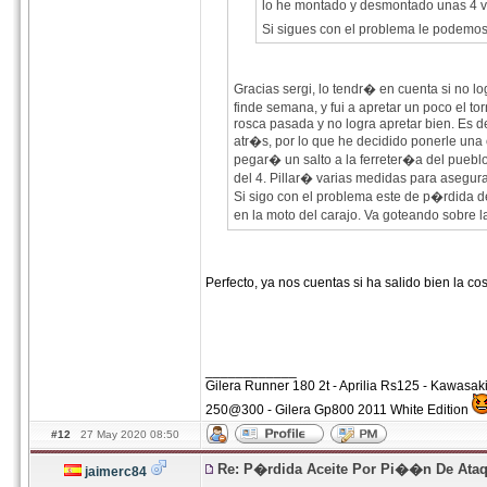
lo he montado y desmontado unas 4 ve
Si sigues con el problema le podemos
Gracias sergi, lo tendr� en cuenta si no 
finde semana, y fui a apretar un poco el tor
rosca pasada y no logra apretar bien. Es d
atr�s, por lo que he decidido ponerle una 
pegar� un salto a la ferreter�a del pueb
del 4. Pillar� varias medidas para asegur
Si sigo con el problema este de p�rdida d
en la moto del carajo. Va goteando sobre la
Perfecto, ya nos cuentas si ha salido bien la c
____________
Gilera Runner 180 2t - Aprilia Rs125 - Kawasa
250@300 - Gilera Gp800 2011 White Edition
#12
27 May 2020 08:50
Re: P�rdida Aceite Por Pi��n De Ata
jaimerc84