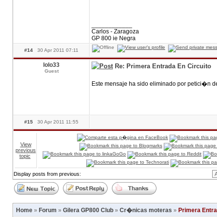
____________
Carlos - Zaragoza
GP 800 ie Negra
#14
30 Apr 2011 07:11
lolo33
Re: Primera Entrada En Circuito
Guest
Este mensaje ha sido eliminado por petici�n d
#15
30 Apr 2011 11:55
View
previous
topic
Display posts from previous:
Home
»
Forum
»
Gilera GP800 Club
»
Cr�nicas moteras
»
Primera Entra