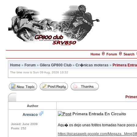
Home
Forum
Search
Home
»
Forum
»
Gilera GP800 Club
»
Cr�nicas moteras
»
Primera Entra
The time now is Sun 09 Aug, 2026 13:32
Primer
Author
Primera Entrada En Circuito
Arevaco
Joined: June 2009
Aqu� os dejo unas fotitos tomadas hace poco 
Posts: 252
https://picasaweb.google.com/Megaza...Mmg3