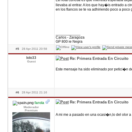
La nota curiosa es que mientras esperaba deja
llevaba al entrar. A los que hay�is entrado a c
en los flancos se te va adhiriendo poco a poco
____________
Carlos - Zaragoza
GP 800 ie Negra
#5
28 Apr 2011 20:58
lolo33
Re: Primera Entrada En Circuito
Guest
Este mensaje ha sido eliminado por petici�n d
#6
28 Apr 2011 21:16
Re: Primera Entrada En Circuito
farola
Moderador
Premium
A mi me a pasado en una ocasi�n,lo del olor