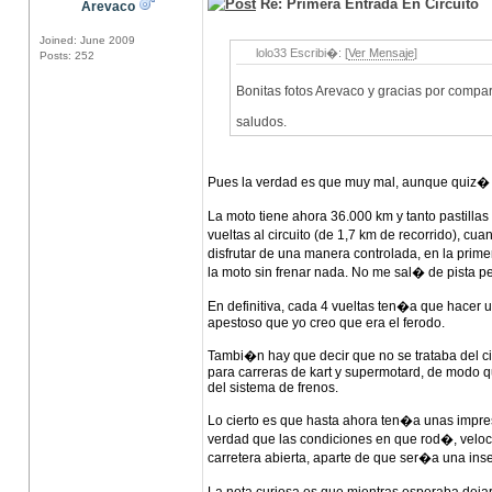
Re: Primera Entrada En Circuito
Arevaco
Joined: June 2009
lolo33 Escribi�: [
Ver Mensaje
]
Posts: 252
Bonitas fotos Arevaco y gracias por compar
saludos.
Pues la verdad es que muy mal, aunque quiz� e
La moto tiene ahora 36.000 km y tanto pastill
vueltas al circuito (de 1,7 km de recorrido), c
disfrutar de una manera controlada, en la prime
la moto sin frenar nada. No me sal� de pista 
En definitiva, cada 4 vueltas ten�a que hacer 
apestoso que yo creo que era el ferodo.
Tambi�n hay que decir que no se trataba del ci
para carreras de kart y supermotard, de modo qu
del sistema de frenos.
Lo cierto es que hasta ahora ten�a unas impr
verdad que las condiciones en que rod�, veloc
carretera abierta, aparte de que ser�a una ins