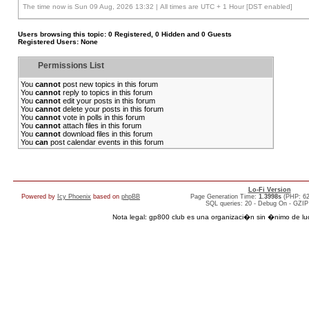
The time now is Sun 09 Aug, 2026 13:32 | All times are UTC + 1 Hour [DST enabled]
Users browsing this topic: 0 Registered, 0 Hidden and 0 Guests
Registered Users: None
Permissions List
You
cannot
post new topics in this forum
You
cannot
reply to topics in this forum
You
cannot
edit your posts in this forum
You
cannot
delete your posts in this forum
You
cannot
vote in polls in this forum
You
cannot
attach files in this forum
You
cannot
download files in this forum
You
can
post calendar events in this forum
Lo-Fi Version
Powered by
Icy Phoenix
based on
phpBB
Page Generation Time:
1.3998s
(PHP: 6
SQL queries: 20 - Debug On - GZIP
Nota legal: gp800 club es una organizaci�n sin �nimo de lucro