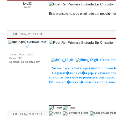
lolo33
Re: Primera Entrada En Circuito
Guest
Este mensaje ha sido eliminado por petici�n d
#11
29 Apr 2011 19:33
Gallows Pole
Re: Primera Entrada En Circuito
Joined: March 2010
Posts: 688
Como mola
Location: La Coru�a city
Se me hace la boca agua mmmmmmm toa l
Lo pasar�as de co�a jeje y vaya cojones,
cualquier cosa que se parezca a una moto,
Pd: molan �stas cr�nicas de combateeee
____________
#12
29 Apr 2011 21:12