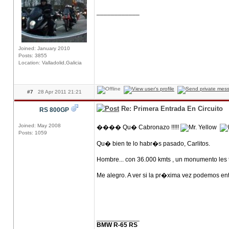
____________
Joined: January 2010
Posts: 3855
Location: Valladolid,Galicia
#7
28 Apr 2011 21:21
Re: Primera Entrada En Circuito
RS 800GP
Joined: May 2008
���� Qu� Cabronazo !!!!!
Posts: 1059
Qu� bien te lo habr�s pasado, Carlitos.
Hombre... con 36.000 kmts , un monumento les t
Me alegro. A ver si la pr�xima vez podemos ent
____________
BMW R-65 RS