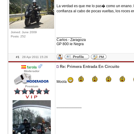
La verdad es que me lo pas� como un enano. Ha
confianza al cabo de pocas vueltas, los roces 
Joined: June 2009
____________
Posts: 252
Carlos - Zaragoza
GP 800 ie Negra
#1
28 Apr 2011 15:26
Re: Primera Entrada En Circuito
farola
Moderador
Moola
Premium
____________