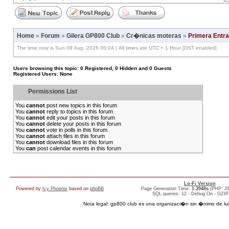
Home
»
Forum
»
Gilera GP800 Club
»
Cr�nicas moteras
»
Primera Entra
The time now is Sun 09 Aug, 2026 06:04 | All times are UTC + 1 Hour [DST enabled]
Users browsing this topic: 0 Registered, 0 Hidden and 0 Guests
Registered Users: None
Permissions List
You
cannot
post new topics in this forum
You
cannot
reply to topics in this forum
You
cannot
edit your posts in this forum
You
cannot
delete your posts in this forum
You
cannot
vote in polls in this forum
You
cannot
attach files in this forum
You
cannot
download files in this forum
You
can
post calendar events in this forum
Lo-Fi Version
Powered by
Icy Phoenix
based on
phpBB
Page Generation Time:
1.3948s
(PHP: 2
SQL queries: 12 - Debug On - GZIP
Nota legal: gp800 club es una organizaci�n sin �nimo de lucro