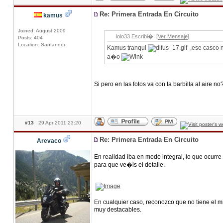
Re: Primera Entrada En Circuito
kamus
Joined: August 2009
lolo33 Escribi�: [
Ver Mensaje
]
Posts: 404
Location: Santander
Kamus tranqui
,ese casco no
a�o
Si pero en las fotos va con la barbilla al aire n
#13
29 Apr 2011 23:20
Re: Primera Entrada En Circuito
Arevaco
En realidad iba en modo integral, lo que ocurre
para que ve�is el detalle.
En cualquier caso, reconozco que no tiene el mi
muy destacables.