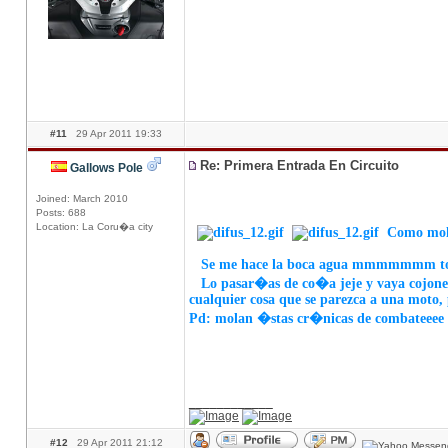
#11
29 Apr 2011 19:33
Re: Primera Entrada En Circuito
Gallows Pole
Joined: March 2010
Posts: 688
Location: La Coru�a city
Como mola
Se me hace la boca agua mmmmmmm toa l
Lo pasar�as de co�a jeje y vaya cojones,
cualquier cosa que se parezca a una moto,
Pd: molan �stas cr�nicas de combateeee
____________
#12
29 Apr 2011 21:12