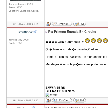
Joined: January 2010
Posts: 3855
Location: Valladolid,Galicia
#7
28 Apr 2011 21:21
Re: Primera Entrada En Circuito
RS 800GP
Joined: May 2008
���� Qu� Cabronazo !!!!!
Posts: 1059
Qu� bien te lo habr�s pasado, Carlitos.
Hombre... con 36.000 kmts , un monumento les t
Me alegro. A ver si la pr�xima vez podemos ent
____________
BMW R-65 RS
GILERA GP 800 Nero
#8
28 Apr 2011 23:15