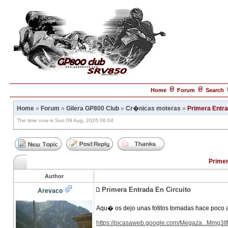
Home
Forum
Search
Home
»
Forum
»
Gilera GP800 Club
»
Cr�nicas moteras
»
Primera Entra
The time now is Sun 09 Aug, 2026 06:04
Primer
Author
Primera Entrada En Circuito
Arevaco
Aqu� os dejo unas fotitos tomadas hace poco 
https://picasaweb.google.com/Megaza...Mmg3