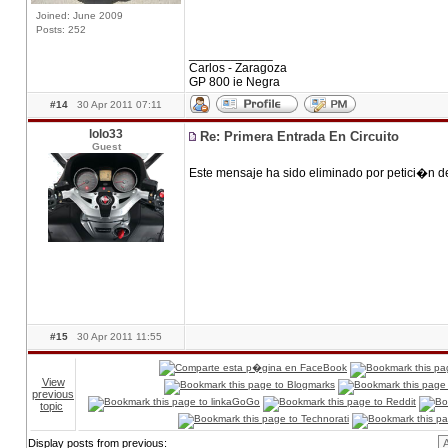
Joined: June 2009
Posts: 252
____________
Carlos - Zaragoza
GP 800 ie Negra
#14
30 Apr 2011 07:11
lolo33
Re: Primera Entrada En Circuito
Guest
Este mensaje ha sido eliminado por petici�n d
#15
30 Apr 2011 11:55
View
previous
topic
Display posts from previous: