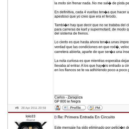
la moto sin frenar nada. No me sal� de pista 
En definitiva, cada 4 vueltas ten�a que hacer 
apestoso que yo creo que era el ferodo.
Tambi�n hay que decir que no se trataba del ci
para carreras de kart y supermotard, de modo qu
del sistema de frenos.
Lo cierto es que hasta ahora ten�a unas impr
verdad que las condiciones en que rod�, veloc
carretera abierta, aparte de que ser�a una ins
La nota curiosa es que mientras esperaba deja
llevaba al entrar. A los que hay�is entrado a c
en los flancos se te va adhiriendo poco a poco
____________
Carlos - Zaragoza
GP 800 ie Negra
#5
28 Apr 2011 20:58
lolo33
Re: Primera Entrada En Circuito
Guest
Este mensaje ha sido eliminado por petici�n d