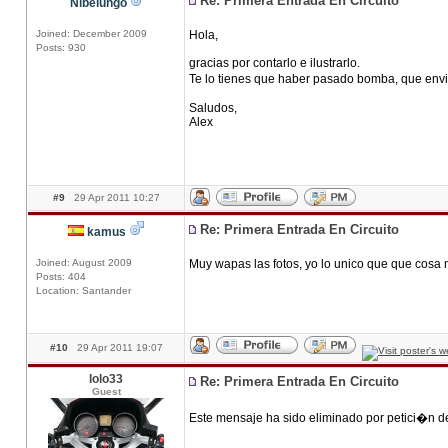
Re: Primera Entrada En Circuito
Nibelungo
Joined: December 2009
Hola,
Posts: 930
gracias por contarlo e ilustrarlo.
Te lo tienes que haber pasado bomba, que env
Saludos,
Alex
#9
29 Apr 2011 10:27
Re: Primera Entrada En Circuito
kamus
Joined: August 2009
Muy wapas las fotos, yo lo unico que que cosa 
Posts: 404
Location: Santander
#10
29 Apr 2011 19:07
lolo33
Re: Primera Entrada En Circuito
Guest
Este mensaje ha sido eliminado por petici�n d