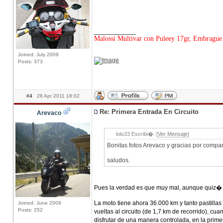
____________
Malossi Multivar con Puleey 17gr, Embrague 
Joined: July 2009
Posts: 373
#4
28 Apr 2011 18:02
Re: Primera Entrada En Circuito
Arevaco
lolo33 Escribi�: [
Ver Mensaje
]
Bonitas fotos Arevaco y gracias por compar
saludos.
Pues la verdad es que muy mal, aunque quiz� e
La moto tiene ahora 36.000 km y tanto pastill
Joined: June 2009
Posts: 252
vueltas al circuito (de 1,7 km de recorrido), c
disfrutar de una manera controlada, en la prime