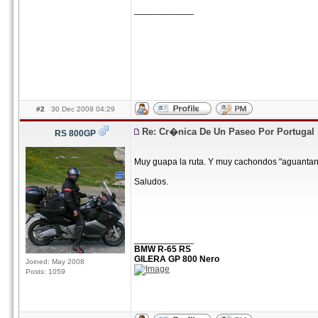
____________
#2
30 Dec 2009 04:29
Re: Cr�nica De Un Paseo Por Portugal
RS 800GP
Muy guapa la ruta. Y muy cachondos "aguantando
Saludos.
____________
BMW R-65 RS
GILERA GP 800 Nero
Joined: May 2008
Posts: 1059