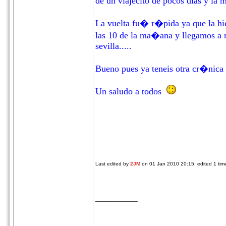
de un viajecito de pocos dias y la m
La vuelta fu� r�pida ya que la hic
las 10 de la ma�ana y llegamos a 
sevilla.....
Bueno pues ya teneis otra cr�nica 
Un saludo a todos
Last edited by
2JM
on 01 Jan 2010 20:15; edited 1 time
____________