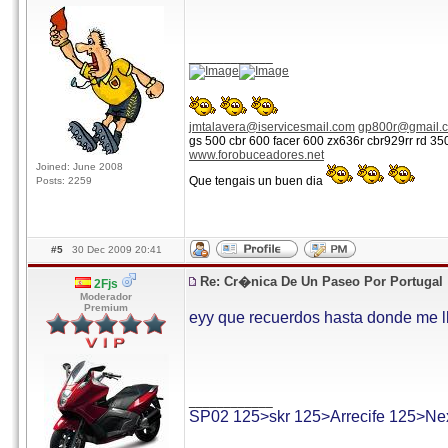
____________
jmtalavera@iservicesmail.com
gp800r@gmail.
gs 500 cbr 600 facer 600 zx636r cbr929rr rd 3
www.forobuceadores.net
Joined: June 2008
Que tengais un buen dia
Posts: 2259
#5
30 Dec 2009 20:41
Re: Cr�nica De Un Paseo Por Portugal
2Fjs
Moderador
Premium
eyy que recuerdos hasta donde me ll
____________
SP02 125>skr 125>Arrecife 125>Ne