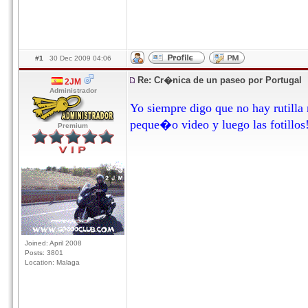
#1
30 Dec 2009 04:06
Re: Cr�nica de un paseo por Portugal
2JM
Administrador
Yo siempre digo que no hay rutilla n
peque�o video y luego las fotillos
Premium
Joined: April 2008
Posts: 3801
Location: Malaga