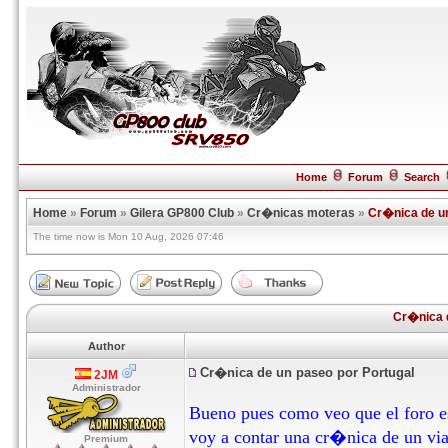
Home
Forum
Search
Home
»
Forum
»
Gilera GP800 Club
»
Cr�nicas moteras
»
Cr�nica de un
The time now is Mon 10 Aug, 2026 07:46
Cr�nica d
Author
Cr�nica de un paseo por Portugal
2JM
Administrador
Bueno pues como veo que el foro es
voy a contar una cr�nica de un via
Premium