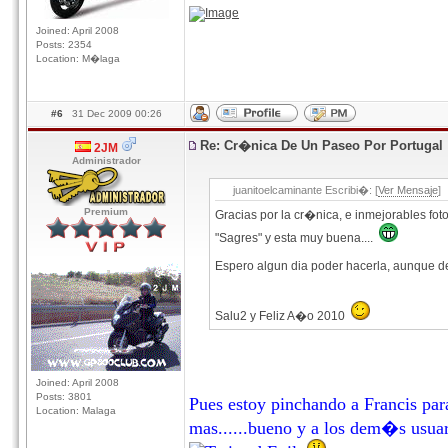
Joined: April 2008
Posts: 2354
Location: M�laga
#6
31 Dec 2009 00:26
Re: Cr�nica De Un Paseo Por Portugal
2JM
Administrador
juanitoelcaminante Escribi�: [
Ver Mensaje
]
Premium
Gracias por la cr�nica, e inmejorables fot
"Sagres" y esta muy buena....
Espero algun dia poder hacerla, aunque de
Salu2 y Feliz A�o 2010
Joined: April 2008
Posts: 3801
Pues estoy pinchando a Francis pa
Location: Malaga
mas......bueno y a los dem�s usuar