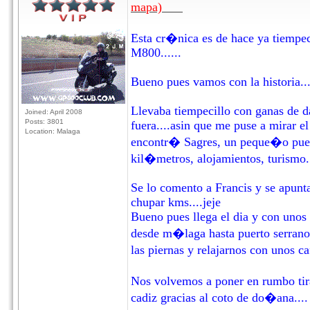
mapa)
Esta cr�nica es de hace ya tiempeci
M800......
Bueno pues vamos con la historia...
Llevaba tiempecillo con ganas de da
Joined: April 2008
Posts: 3801
fuera....asin que me puse a mirar e
Location: Malaga
encontr� Sagres, un peque�o pueblo
kil�metros, alojamientos, turismo...
Se lo comento a Francis y se apunt
chupar kms....jeje
Bueno pues llega el dia y con unos 
desde m�laga hasta puerto serrano d
las piernas y relajarnos con unos ca
Nos volvemos a poner en rumbo tir
cadiz gracias al coto de do�ana....