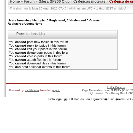
Home
»
Forum
»
Gilera GP800 Club
»
Cr�nicas moteras
»
Cr�nica de un
The time now is Mon 10 Aug, 2026 07:46 | All times are UTC + 1 Hour [DST enabled]
Users browsing this topic: 0 Registered, 0 Hidden and 0 Guests
Registered Users: None
Permissions List
You
cannot
post new topics in this forum
You
cannot
reply to topics in this forum
You
cannot
edit your posts in this forum
You
cannot
delete your posts in this forum
You
cannot
vote in polls in this forum
You
cannot
attach files in this forum
You
cannot
download files in this forum
You
can
post calendar events in this forum
Lo-Fi Version
Powered by
Icy Phoenix
based on
phpBB
Page Generation Time:
3.1902s
(PHP: 2
SQL queries: 22 - Debug On - GZIP
Nota legal: gp800 club es una organizaci�n sin �nimo de lucro