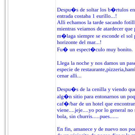
Despu�s de soltar los b�rtulos en e
entrada costaba 1 eurillo...!
Alli echamos la tarde sacando fotil
mientras veiamos de atardecer que p
m�laga siempre se esconde el sol 
horizonte del mar...!
Fu� un espect�culo muy bonito.
Llega la noche y nos damos un pase
especie de restaurante,pizzeria,ham
cenar alli...
Despu�s de la cenilla y viendo que 
alg�n sitio para entonarnos un poqu
caf�/bar de un hotel que encontra
viene....jeje....yo por lo general n
bola, sin churris.....pues......
En fin, amanece y de nuevo nos pon