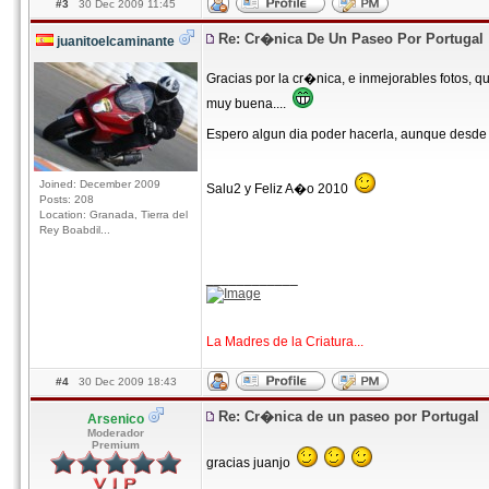
#3
30 Dec 2009 11:45
Re: Cr�nica De Un Paseo Por Portugal
juanitoelcaminante
Gracias por la cr�nica, e inmejorables fotos, q
muy buena....
Espero algun dia poder hacerla, aunque desde 
Joined: December 2009
Salu2 y Feliz A�o 2010
Posts: 208
Location: Granada, Tierra del
Rey Boabdil...
____________
La Madres de la Criatura...
#4
30 Dec 2009 18:43
Re: Cr�nica de un paseo por Portugal
Arsenico
Moderador
Premium
gracias juanjo